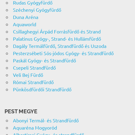
Rudas Gyógyfürdő
Széchenyi Gyógyfürdő
Duna Aréna
Aquaworld
Csillaghegyi Árpád Forrásfürdő és Strand
Palatinus Gyógy-, Strand- és Hullámfürdő
Dagály Termálfürdő, Strandfürdő és Uszoda
Pesterzsébeti Sós-jódos Gyógy- és Strandfürdő
Paskál Gyógy- és Strandfürdő
Csepeli Strandfürdő
Veli Bej Fürdő
Római Strandfürdő
Pünkösdfürdői Strandfürdő
PEST MEGYE
Abonyi Termál- és Strandfürdő
Aquaréna Mogyoród
Albertirsai Gyógy- és strandfürdő