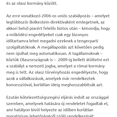
és az olasz kormány között.
Az erre vonatkozó 2006-os uniós szabályozás – amelyet
legtöbbször Bolkestein-direktívaként emlegetnek, az
akkori belső piacért felelős biztos után – kimondja, hogy
a működési engedélyeket csak egy bizonyos
időtartamra lehet megadni ezeknek a tengerparti
szolgáltatóknak. A megállapodás azt követően pedig
nem újulhat meg automatikusan. A tagállamoknak –
köztük Olaszországnak is – 2009-ig kellett átültetni ezt
a szabályt a nemzeti jogba, amelyet a római kormány
meg is tett. Az olasz törvényhozás engedélyezte, hogy
azok a vállalkozások, amelyek már rendelkeztek
koncesszióval, korlátlan ideig meghosszabbítsák azt.
Ezután kötelezettségszegési eljárás indult az országgal
szemben, amelynek hatására új rendeletet fogadtak el,
ami hatályon kívül helyezte az időben korlátlan
moratórium lehetőségéről szóló rendelkezését.