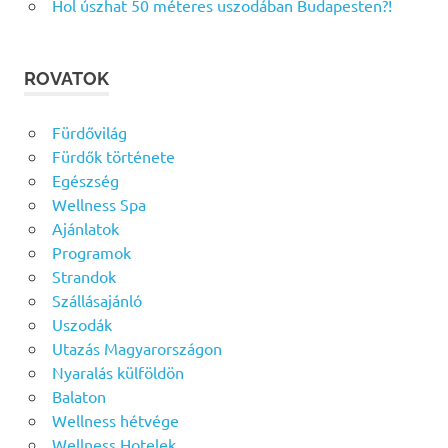
Hol úszhat 50 méteres uszodában Budapesten?!
ROVATOK
Fürdővilág
Fürdők története
Egészség
Wellness Spa
Ajánlatok
Programok
Strandok
Szállásajánló
Uszodák
Utazás Magyarországon
Nyaralás külföldön
Balaton
Wellness hétvége
Wellness Hotelek