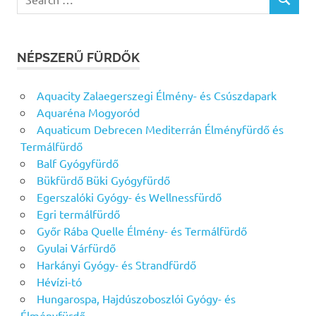
SEARCH
for:
NÉPSZERŰ FÜRDŐK
Aquacity Zalaegerszegi Élmény- és Csúszdapark
Aquaréna Mogyoród
Aquaticum Debrecen Mediterrán Élményfürdő és
Termálfürdő
Balf Gyógyfürdő
Bükfürdő Büki Gyógyfürdő
Egerszalóki Gyógy- és Wellnessfürdő
Egri termálfürdő
Győr Rába Quelle Élmény- és Termálfürdő
Gyulai Várfürdő
Harkányi Gyógy- és Strandfürdő
Hévízi-tó
Hungarospa, Hajdúszoboszlói Gyógy- és
Élményfürdő