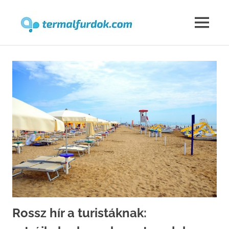
Termalfur
MENU
Skip
to
content
Rossz hír a turistáknak: