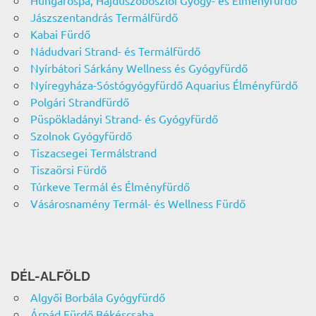
Hungarospa, Hajdúszoboszlói Gyógy- és Élményfürdő
Jászszentandrás Termálfürdő
Kabai Fürdő
Nádudvari Strand- és Termálfürdő
Nyírbátori Sárkány Wellness és Gyógyfürdő
Nyíregyháza-Sóstógyógyfürdő Aquarius Élményfürdő
Polgári Strandfürdő
Püspökladányi Strand- és Gyógyfürdő
Szolnok Gyógyfürdő
Tiszacsegei Termálstrand
Tiszaörsi Fürdő
Túrkeve Termál és Élményfürdő
Vásárosnamény Termál- és Wellness Fürdő
DÉL-ALFÖLD
Algyői Borbála Gyógyfürdő
Árpád Fürdő Békéscsaba