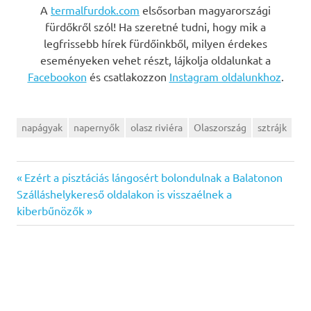
A
termalfurdok.com
elsősorban magyarországi
fürdőkről szól! Ha szeretné tudni, hogy mik a
legfrissebb hírek fürdőinkből, milyen érdekes
eseményeken vehet részt, lájkolja oldalunkat a
Facebookon
és csatlakozzon
Instagram oldalunkhoz
.
napágyak
napernyők
olasz riviéra
Olaszország
sztrájk
Previous
Bejegyzés
Ezért a pisztáciás lángosért bolondulnak a Balatonon
Next
Post:
Szálláshelykereső oldalakon is visszaélnek a
navigáció
Post:
kiberbűnözők