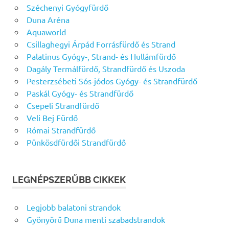
Széchenyi Gyógyfürdő
Duna Aréna
Aquaworld
Csillaghegyi Árpád Forrásfürdő és Strand
Palatinus Gyógy-, Strand- és Hullámfürdő
Dagály Termálfürdő, Strandfürdő és Uszoda
Pesterzsébeti Sós-jódos Gyógy- és Strandfürdő
Paskál Gyógy- és Strandfürdő
Csepeli Strandfürdő
Veli Bej Fürdő
Római Strandfürdő
Pünkösdfürdői Strandfürdő
LEGNÉPSZERŰBB CIKKEK
Legjobb balatoni strandok
Gyönyörű Duna menti szabadstrandok