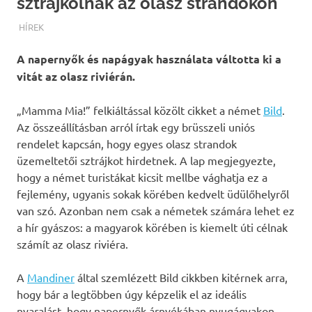
sztrájkolnak az olasz strandokon
TERMALFURDOK.COM
HÍREK
A napernyők és napágyak használata váltotta ki a
vitát az olasz riviérán.
„Mamma Mia!” felkiáltással közölt cikket a német
Bild
.
Az összeállításban arról írtak egy brüsszeli uniós
rendelet kapcsán, hogy egyes olasz strandok
üzemeltetői sztrájkot hirdetnek. A lap megjegyezte,
hogy a német turistákat kicsit mellbe vághatja ez a
fejlemény, ugyanis sokak körében kedvelt üdülőhelyről
van szó. Azonban nem csak a németek számára lehet ez
a hír gyászos: a magyarok körében is kiemelt úti célnak
számít az olasz riviéra.
A
Mandiner
által szemlézett Bild cikkben kitérnek arra,
hogy bár a legtöbben úgy képzelik el az ideális
nyaralást, hogy napernyők árnyékában nyugágyakon