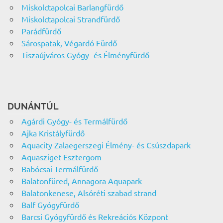
Miskolctapolcai Barlangfürdő
Miskolctapolcai Strandfürdő
Parádfürdő
Sárospatak, Végardó Fürdő
Tiszaújváros Gyógy- és Élményfürdő
DUNÁNTÚL
Agárdi Gyógy- és Termálfürdő
Ajka Kristályfürdő
Aquacity Zalaegerszegi Élmény- és Csúszdapark
Aquasziget Esztergom
Babócsai Termálfürdő
Balatonfüred, Annagora Aquapark
Balatonkenese, Alsóréti szabad strand
Balf Gyógyfürdő
Barcsi Gyógyfürdő és Rekreációs Központ