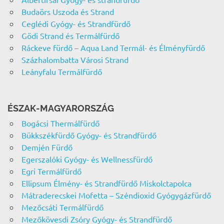
Budaörs Uszoda és Strand
Ceglédi Gyógy- és Strandfürdő
Gödi Strand és Termálfürdő
Ráckeve fürdő – Aqua Land Termál- és Élményfürdő
Százhalombatta Városi Strand
Leányfalu Termálfürdő
ÉSZAK-MAGYARORSZÁG
Bogácsi Thermálfürdő
Bükkszékfürdő Gyógy- és Strandfürdő
Demjén Fürdő
Egerszalóki Gyógy- és Wellnessfürdő
Egri Termálfürdő
Ellipsum Élmény- és Strandfürdő Miskolctapolca
Mátraderecskei Mofetta – Széndioxid Gyógygázfürdő
Mezőcsáti Termálfürdő
Mezőkövesdi Zsóry Gyógy- és Strandfürdő