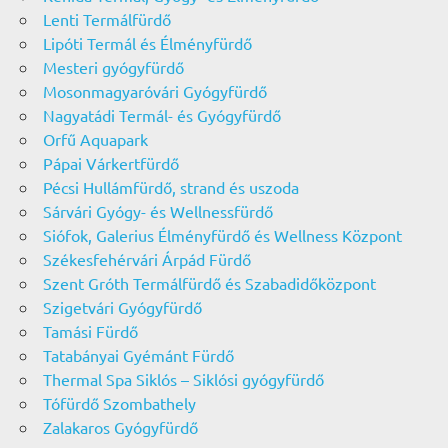
Lenti Termálfürdő
Lipóti Termál és Élményfürdő
Mesteri gyógyfürdő
Mosonmagyaróvári Gyógyfürdő
Nagyatádi Termál- és Gyógyfürdő
Orfű Aquapark
Pápai Várkertfürdő
Pécsi Hullámfürdő, strand és uszoda
Sárvári Gyógy- és Wellnessfürdő
Siófok, Galerius Élményfürdő és Wellness Központ
Székesfehérvári Árpád Fürdő
Szent Gróth Termálfürdő és Szabadidőközpont
Szigetvári Gyógyfürdő
Tamási Fürdő
Tatabányai Gyémánt Fürdő
Thermal Spa Siklós – Siklósi gyógyfürdő
Tófürdő Szombathely
Zalakaros Gyógyfürdő