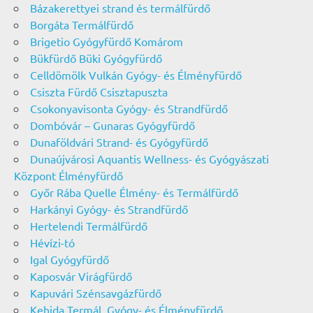
Bázakerettyei strand és termálfürdő
Borgáta Termálfürdő
Brigetio Gyógyfürdő Komárom
Bükfürdő Büki Gyógyfürdő
Celldömölk Vulkán Gyógy- és Élményfürdő
Csiszta Fürdő Csisztapuszta
Csokonyavisonta Gyógy- és Strandfürdő
Dombóvár – Gunaras Gyógyfürdő
Dunaföldvári Strand- és Gyógyfürdő
Dunaújvárosi Aquantis Wellness- és Gyógyászati
Központ Élményfürdő
Győr Rába Quelle Élmény- és Termálfürdő
Harkányi Gyógy- és Strandfürdő
Hertelendi Termálfürdő
Hévízi-tó
Igal Gyógyfürdő
Kaposvár Virágfürdő
Kapuvári Szénsavgázfürdő
Kehida Termál, Gyógy- és Élményfürdő