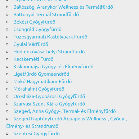
Ballószög, Aranykor Wellness és Termálfürdő
Battonyai Termál Strandfürdő
Békési Gyógyfürdő
Csongrád Gyógyfürdő
Füzesgyarmati Kastélypark Fürdő
Gyulai Várfürdő
Hódmezővásárhelyi Strandfürdő
Kecskeméti Fürdő
Kiskunmajsa Gyógy- és Élményfürdő
Ligetfürdő Gyomaendrőd
Makó Hagymatikum Fürdő
Mórahalmi Gyógyfürdő
Orosháza-Gyopárosi Gyógyfürdő
Szarvasi Szent Klára Gyógyfürdő
Szeged, Anna Gyógy-, Termál- és Élményfürdő
Szeged Napfényfürdő Aquapolis Wellness-, Gyógy-,
Élmény- és Strandfürdő
Szentesi Gyógyfürdő