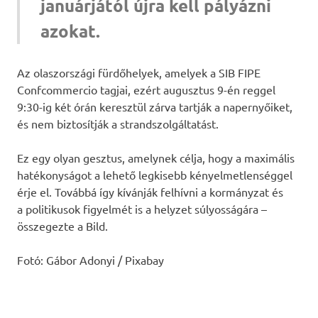
januárjától újra kell pályázni
azokat.
Az olaszországi fürdőhelyek, amelyek a SIB FIPE
Confcommercio tagjai, ezért augusztus 9-én reggel
9:30-ig két órán keresztül zárva tartják a napernyőiket,
és nem biztosítják a strandszolgáltatást.
Ez egy olyan gesztus, amelynek célja, hogy a maximális
hatékonyságot a lehető legkisebb kényelmetlenséggel
érje el. Továbbá így kívánják felhívni a kormányzat és
a politikusok figyelmét is a helyzet súlyosságára –
összegezte a Bild.
Fotó: Gábor Adonyi / Pixabay