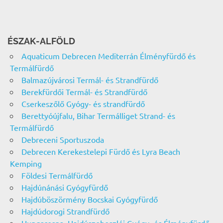
ÉSZAK-ALFÖLD
Aquaticum Debrecen Mediterrán Élményfürdő és
Termálfürdő
Balmazújvárosi Termál- és Strandfürdő
Berekfürdői Termál- és Strandfürdő
Cserkeszőlő Gyógy- és strandfürdő
Berettyóújfalu, Bihar Termálliget Strand- és
Termálfürdő
Debreceni Sportuszoda
Debrecen Kerekestelepi Fürdő és Lyra Beach
Kemping
Földesi Termálfürdő
Hajdúnánási Gyógyfürdő
Hajdúböszörmény Bocskai Gyógyfürdő
Hajdúdorogi Strandfürdő