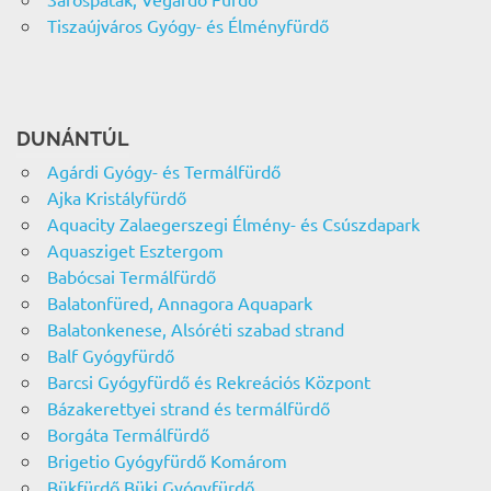
Tiszaújváros Gyógy- és Élményfürdő
DUNÁNTÚL
Agárdi Gyógy- és Termálfürdő
Ajka Kristályfürdő
Aquacity Zalaegerszegi Élmény- és Csúszdapark
Aquasziget Esztergom
Babócsai Termálfürdő
Balatonfüred, Annagora Aquapark
Balatonkenese, Alsóréti szabad strand
Balf Gyógyfürdő
Barcsi Gyógyfürdő és Rekreációs Központ
Bázakerettyei strand és termálfürdő
Borgáta Termálfürdő
Brigetio Gyógyfürdő Komárom
Bükfürdő Büki Gyógyfürdő