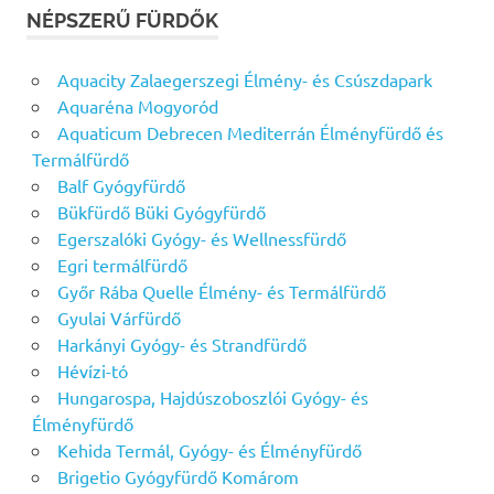
NÉPSZERŰ FÜRDŐK
Aquacity Zalaegerszegi Élmény- és Csúszdapark
Aquaréna Mogyoród
Aquaticum Debrecen Mediterrán Élményfürdő és
Termálfürdő
Balf Gyógyfürdő
Bükfürdő Büki Gyógyfürdő
Egerszalóki Gyógy- és Wellnessfürdő
Egri termálfürdő
Győr Rába Quelle Élmény- és Termálfürdő
Gyulai Várfürdő
Harkányi Gyógy- és Strandfürdő
Hévízi-tó
Hungarospa, Hajdúszoboszlói Gyógy- és
Élményfürdő
Kehida Termál, Gyógy- és Élményfürdő
Brigetio Gyógyfürdő Komárom