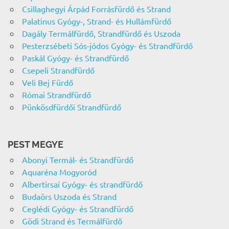
Csillaghegyi Árpád Forrásfürdő és Strand
Palatinus Gyógy-, Strand- és Hullámfürdő
Dagály Termálfürdő, Strandfürdő és Uszoda
Pesterzsébeti Sós-jódos Gyógy- és Strandfürdő
Paskál Gyógy- és Strandfürdő
Csepeli Strandfürdő
Veli Bej Fürdő
Római Strandfürdő
Pünkösdfürdői Strandfürdő
PEST MEGYE
Abonyi Termál- és Strandfürdő
Aquaréna Mogyoród
Albertirsai Gyógy- és strandfürdő
Budaörs Uszoda és Strand
Ceglédi Gyógy- és Strandfürdő
Gödi Strand és Termálfürdő