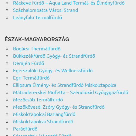
Ráckeve fürdő – Aqua Land Termál- és Élményfürdő
Százhalombatta Városi Strand
Leányfalu Termálfürdő
ÉSZAK-MAGYARORSZÁG
Bogácsi Thermálfürdő
Bükkszékfürdő Gyógy- és Strandfürdő
Demjén Fürdő
Egerszalóki Gyógy- és Wellnessfürdő
Egri Termálfürdő
Ellipsum Élmény- és Strandfürdő Miskolctapolca
Mátraderecskei Mofetta – Széndioxid Gyógygázfürdő
Mezőcsáti Termálfürdő
Mezőkövesdi Zsóry Gyógy- és Strandfürdő
Miskolctapolcai Barlangfürdő
Miskolctapolcai Strandfürdő
Parádfürdő
Sárospatak, Végardó Fürdő