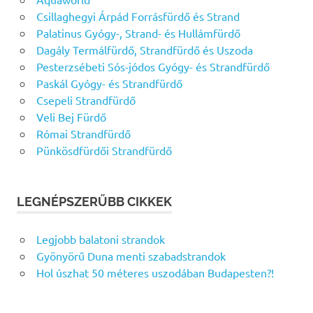
Csillaghegyi Árpád Forrásfürdő és Strand
Palatinus Gyógy-, Strand- és Hullámfürdő
Dagály Termálfürdő, Strandfürdő és Uszoda
Pesterzsébeti Sós-jódos Gyógy- és Strandfürdő
Paskál Gyógy- és Strandfürdő
Csepeli Strandfürdő
Veli Bej Fürdő
Római Strandfürdő
Pünkösdfürdői Strandfürdő
LEGNÉPSZERŰBB CIKKEK
Legjobb balatoni strandok
Gyönyörű Duna menti szabadstrandok
Hol úszhat 50 méteres uszodában Budapesten?!