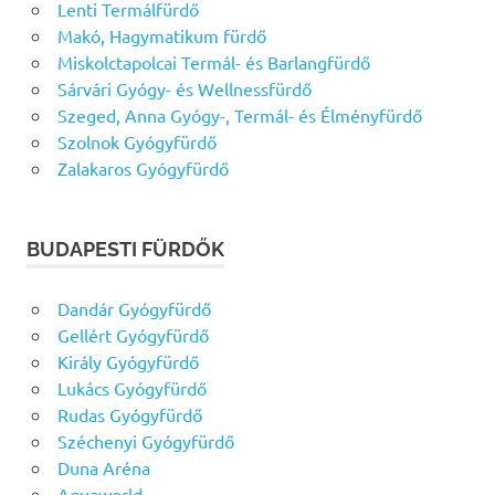
Lenti Termálfürdő
Makó, Hagymatikum fürdő
Miskolctapolcai Termál- és Barlangfürdő
Sárvári Gyógy- és Wellnessfürdő
Szeged, Anna Gyógy-, Termál- és Élményfürdő
Szolnok Gyógyfürdő
Zalakaros Gyógyfürdő
BUDAPESTI FÜRDŐK
Dandár Gyógyfürdő
Gellért Gyógyfürdő
Király Gyógyfürdő
Lukács Gyógyfürdő
Rudas Gyógyfürdő
Széchenyi Gyógyfürdő
Duna Aréna
Aquaworld