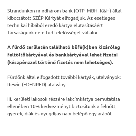
Strandunkon mindhárom bank (OTP, MBH, K&H) által
kibocsátott SZÉP Kártyát elfogadjuk. Az esetleges
technikai hibából eredő kártya elutasításáért
Társaságunk nem tud felelősséget vállalni.
A fürdő területén található büfé(k)ben kizárólag
feltöltőkártyával és bankkártyával lehet fizetni
(készpénzzel történő fizetés nem lehetséges).
Fürdőnk által elfogadott további kártyák, utalványok:
Rewin (EDENRED) utalvány
III. kerületi lakosok részére lakcímkártya bemutatása
ellenében 10% kedvezményt biztosítunk a felnőtt,
gyerek, diák és nyugdíjas napi belépőjegy árából.