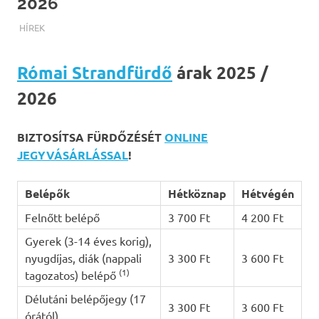
2026
TERMALFURDOK.COM
HÍREK
Római Strandfürdő
árak 2025 /
2026
BIZTOSÍTSA FÜRDŐZÉSÉT
ONLINE
JEGYVÁSÁRLÁSSAL
!
Belépők
Hétköznap
Hétvégén
Felnőtt belépő
3 700 Ft
4 200 Ft
Gyerek (3-14 éves korig),
nyugdíjas, diák (nappali
3 300 Ft
3 600 Ft
(1)
tagozatos) belépő
Délutáni belépőjegy (17
3 300 Ft
3 600 Ft
órától)