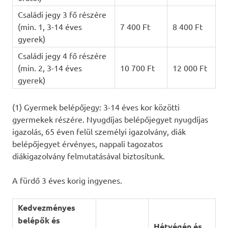
Családi jegy 3 fő részére
(min. 1, 3-14 éves
7 400 Ft
8 400 Ft
gyerek)
Családi jegy 4 fő részére
(min. 2, 3-14 éves
10 700 Ft
12 000 Ft
gyerek)
(1) Gyermek belépőjegy: 3-14 éves kor közötti
gyermekek részére. Nyugdíjas belépőjegyet nyugdíjas
igazolás, 65 éven felül személyi igazolvány, diák
belépőjegyet érvényes, nappali tagozatos
diákigazolvány felmutatásával biztosítunk.
A fürdő 3 éves korig ingyenes.
Kedvezményes
belépők és
Hétvégén és