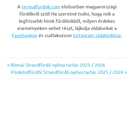
A
termalfurdok.com
elsősorban magyarországi
fürdőkről szól! Ha szeretné tudni, hogy mik a
legfrissebb hírek fürdőinkből, milyen érdekes
eseményeken vehet részt, lájkolja oldalunkat a
Facebookon
és csatlakozzon
Instagram oldalunkhoz
.
Previous
Bejegyzés
Római Strandfürdő nyitva tartás 2025 / 2026
Post:
Next
Pünkösdfürdői Strandfürdő nyitva tartás 2025 / 2026
navigáció
Post: