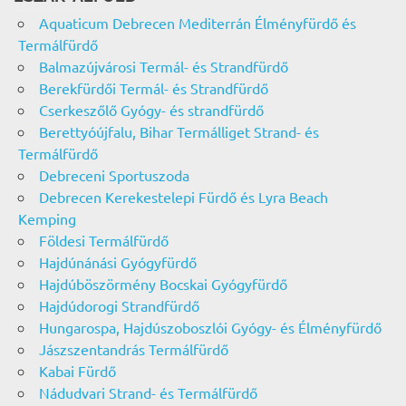
Aquaticum Debrecen Mediterrán Élményfürdő és
Termálfürdő
Balmazújvárosi Termál- és Strandfürdő
Berekfürdői Termál- és Strandfürdő
Cserkeszőlő Gyógy- és strandfürdő
Berettyóújfalu, Bihar Termálliget Strand- és
Termálfürdő
Debreceni Sportuszoda
Debrecen Kerekestelepi Fürdő és Lyra Beach
Kemping
Földesi Termálfürdő
Hajdúnánási Gyógyfürdő
Hajdúböszörmény Bocskai Gyógyfürdő
Hajdúdorogi Strandfürdő
Hungarospa, Hajdúszoboszlói Gyógy- és Élményfürdő
Jászszentandrás Termálfürdő
Kabai Fürdő
Nádudvari Strand- és Termálfürdő