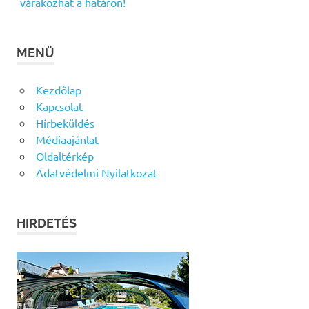
várakozhat a határon!
MENÜ
Kezdőlap
Kapcsolat
Hírbeküldés
Médiaajánlat
Oldaltérkép
Adatvédelmi Nyilatkozat
HIRDETÉS