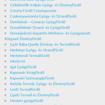
Celldömölk Vulkán Gyógy- és Élményfürdő
Csiszta Fürdő Csisztapuszta
Csokonyavisonta Gyógy- és Strandfürdő
Dombóvár – Gunaras Gyógyfürdő
Dunaföldvári Strand- és Gyógyfürdő
Dunaújvárosi Aquantis Wellness- és Gyógyászati
Központ Élményfürdő
Győr Rába Quelle Élmény- és Termálfürdő
Harkányi Gyógy- és Strandfürdő
Hertelendi Termálfürdő
Hévízi-tó
Igal Gyógyfürdő
Kaposvár Virágfürdő
Kapuvári Szénsavgázfürdő
Kehida Termál, Gyógy- és Élményfürdő
Lenti Termálfürdő
Lipóti Termál és Élményfürdő
Mesteri gyógyfürdő