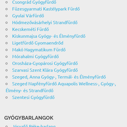
Csongrád Gyógyfürdő
Füzesgyarmati Kastélypark Fürdő
Gyulai Várfürdő
Hódmezővásárhelyi Strandfürdő
Kecskeméti Fürdő
Kiskunmajsa Gyógy- és Élményfürdő
Ligetfürdő Gyomaendrőd
Makó Hagymatikum Fürdő
Mórahalmi Gyógyfürdő
Orosháza-Gyopárosi Gyógyfürdő
Szarvasi Szent Klára Gyógyfürdő
Szeged, Anna Gyógy-, Termál- és Élményfürdő
Szeged Napfényfürdő Aquapolis Wellness-, Gyógy-,
Élmény- és Strandfürdő
Szentesi Gyógyfürdő
GYÓGYBARLANGOK
Jósvafő Béke-barlang