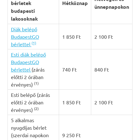
bérletek
Hétköznap
ünnepnapokon
budapesti
lakosoknak
Diák belépő
BudapestGO
1 850 Ft
2 100 Ft
(1)
bérlettel
Esti diák belépő
BudapestGO
bérlettel
(zárás
740 Ft
840 Ft
előtti 2 órában
(1)
érvényes)
Esti belépő (zárás
előtti 2 órában
1 850 Ft
2 100 Ft
(2)
érvényes)
5 alkalmas
nyugdíjas bérlet
(szerdai napokon
9 250 Ft