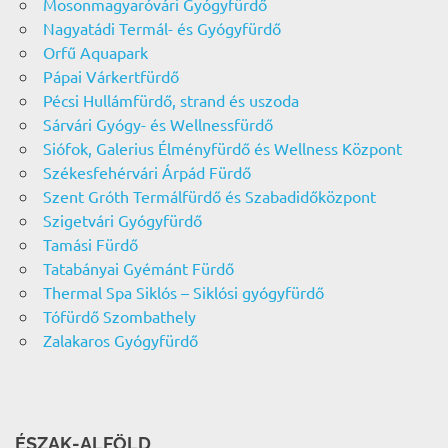
Mosonmagyaróvári Gyógyfürdő
Nagyatádi Termál- és Gyógyfürdő
Orfű Aquapark
Pápai Várkertfürdő
Pécsi Hullámfürdő, strand és uszoda
Sárvári Gyógy- és Wellnessfürdő
Siófok, Galerius Élményfürdő és Wellness Központ
Székesfehérvári Árpád Fürdő
Szent Gróth Termálfürdő és Szabadidőközpont
Szigetvári Gyógyfürdő
Tamási Fürdő
Tatabányai Gyémánt Fürdő
Thermal Spa Siklós – Siklósi gyógyfürdő
Tófürdő Szombathely
Zalakaros Gyógyfürdő
ÉSZAK-ALFÖLD