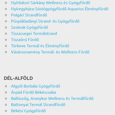
Nyírbátori Sárkány Wellness és Gyógyfürdő
Nyíregyháza-Sóstógyógyfürdő Aquarius Élményfürdő
Polgári Strandfürdő
Püspökladányi Strand- és Gyógyfürdő
Szolnok Gyógyfürdő
Tiszacsegei Termálstrand
Tiszaörsi Fürdő
Túrkeve Termál és Élményfürdő
Vásárosnamény Termál- és Wellness Fürdő
DÉL-ALFÖLD
Algyői Borbála Gyógyfürdő
Árpád Fürdő Békéscsaba
Ballószög, Aranykor Wellness és Termálfürdő
Battonyai Termál Strandfürdő
Békési Gyógyfürdő