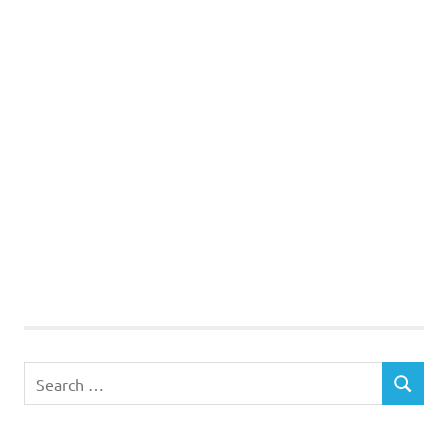
Search
SEARCH
for: