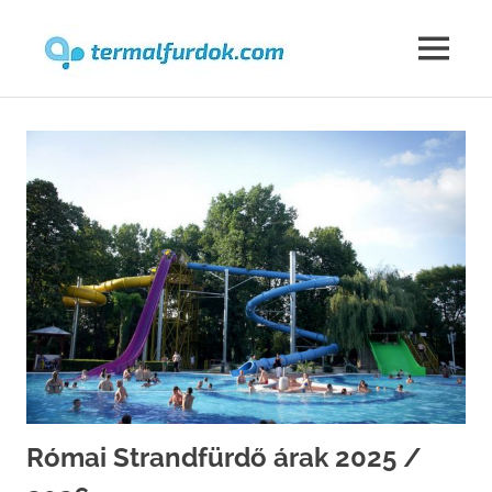
Termalfur
MENU
Skip
to
content
Római Strandfürdő árak 2025 /