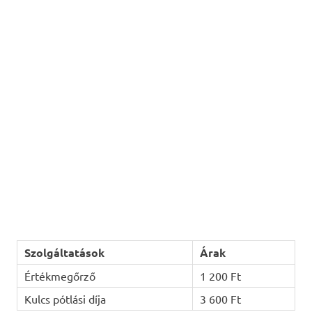
Szolgáltatások
Árak
Értékmegőrző
1 200 Ft
Kulcs pótlási díja
3 600 Ft