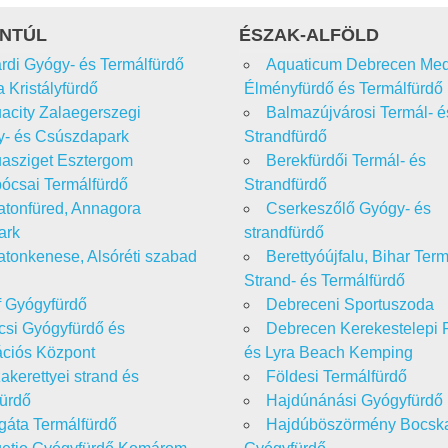
NTÚL
ÉSZAK-ALFÖLD
rdi Gyógy- és Termálfürdő
Aquaticum Debrecen Med
a Kristályfürdő
Élményfürdő és Termálfürdő
acity Zalaegerszegi
Balmazújvárosi Termál- é
- és Csúszdapark
Strandfürdő
asziget Esztergom
Berekfürdői Termál- és
ócsai Termálfürdő
Strandfürdő
atonfüred, Annagora
Cserkeszőlő Gyógy- és
ark
strandfürdő
atonkenese, Alsóréti szabad
Berettyóújfalu, Bihar Term
Strand- és Termálfürdő
f Gyógyfürdő
Debreceni Sportuszoda
csi Gyógyfürdő és
Debrecen Kerekestelepi 
ciós Központ
és Lyra Beach Kemping
akerettyei strand és
Földesi Termálfürdő
fürdő
Hajdúnánási Gyógyfürdő
gáta Termálfürdő
Hajdúböszörmény Bocsk