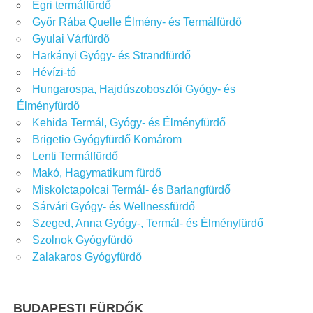
Egri termálfürdő
Győr Rába Quelle Élmény- és Termálfürdő
Gyulai Várfürdő
Harkányi Gyógy- és Strandfürdő
Hévízi-tó
Hungarospa, Hajdúszoboszlói Gyógy- és
Élményfürdő
Kehida Termál, Gyógy- és Élményfürdő
Brigetio Gyógyfürdő Komárom
Lenti Termálfürdő
Makó, Hagymatikum fürdő
Miskolctapolcai Termál- és Barlangfürdő
Sárvári Gyógy- és Wellnessfürdő
Szeged, Anna Gyógy-, Termál- és Élményfürdő
Szolnok Gyógyfürdő
Zalakaros Gyógyfürdő
BUDAPESTI FÜRDŐK