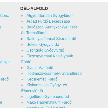
DÉL-ALFÖLD
iterrán
Algyői Borbála Gyógyfürdő
Árpád Fürdő Békéscsaba
s
Ballószög, Aranykor Wellness
és Termálfürdő
Battonyai Termál Strandfürdő
Békési Gyógyfürdő
Csongrád Gyógyfürdő
Füzesgyarmati Kastélypark
álliget
Fürdő
Gyulai Várfürdő
Hódmezővásárhelyi Strandfürdő
Fürdő
Kecskeméti Fürdő
Kiskunmajsa Gyógy- és
Élményfürdő
Ligetfürdő Gyomaendrőd
ai
Makó Hagymatikum Fürdő