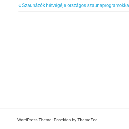
Previous
Szaunázók hétvégéje országos szaunaprogramokka
Bejegyzés
Post:
navigáció
WordPress Theme: Poseidon by ThemeZee.