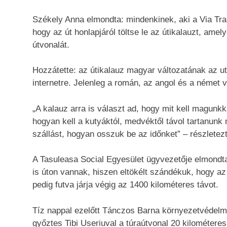
Székely Anna elmondta: mindenkinek, aki a Via Tran
hogy az út honlapjáról töltse le az útikalauzt, amely
útvonalát.
Hozzátette: az útikalauz magyar változatának az ut
internetre. Jelenleg a román, az angol és a német vá
„A kalauz arra is választ ad, hogy mit kell magunkk
hogyan kell a kutyáktól, medvéktől távol tartanunk
szállást, hogyan osszuk be az időnket” – részletezt
A Tasuleasa Social Egyesület ügyvezetője elmondta:
is úton vannak, hiszen eltökélt szándékuk, hogy az 
pedig futva járja végig az 1400 kilométeres távot.
Tíz nappal ezelőtt Tánczos Barna környezetvédelmi m
győztes Tibi Useriuval a túraútvonal 20 kilométer