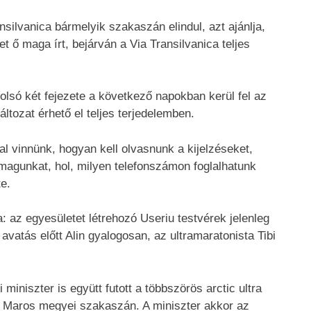
silvanica bármelyik szakaszán elindul, azt ajánlja,
et ő maga írt, bejárván a Via Transilvanica teljes
olsó két fejezete a következő napokban kerül fel az
ltozat érhető el teljes terjedelemben.
al vinnünk, hogyan kell olvasnunk a kijelzéseket,
 magunkat, hol, milyen telefonszámon foglalhatunk
e.
 az egyesületet létrehozó Useriu testvérek jelenleg
avatás előtt Alin gyalogosan, az ultramaratonista Tibi
iniszter is együtt futott a többszörös arctic ultra
es Maros megyei szakaszán. A miniszter akkor az