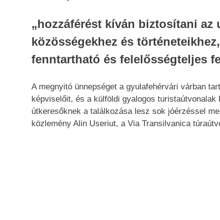
„hozzáférést kíván biztosítani az 
közösségekhez és történeteikhez, 
fenntartható és felelősségteljes f
A megnyitó ünnepséget a gyulafehérvári várban tartj
képviselőit, és a külföldi gyalogos turistaútvonala
útkeresőknek a találkozása lesz sok jóérzéssel me
közlemény Alin Useriut, a Via Transilvanica túraút