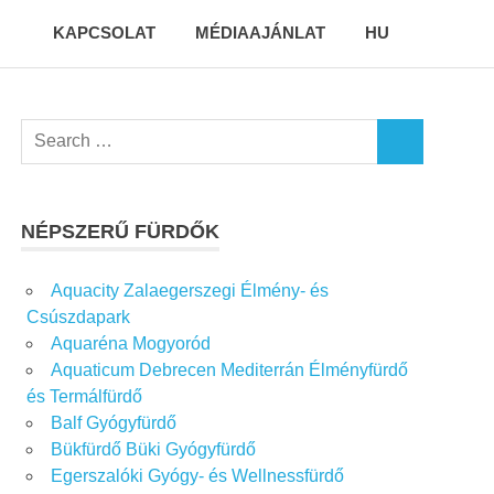
KAPCSOLAT
MÉDIAAJÁNLAT
HU
Search
SEARCH
for:
NÉPSZERŰ FÜRDŐK
Aquacity Zalaegerszegi Élmény- és
Csúszdapark
Aquaréna Mogyoród
Aquaticum Debrecen Mediterrán Élményfürdő
és Termálfürdő
Balf Gyógyfürdő
Bükfürdő Büki Gyógyfürdő
Egerszalóki Gyógy- és Wellnessfürdő