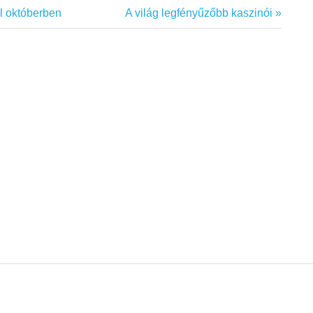
Next
l októberben
A világ legfényűzőbb kaszinói
Post: