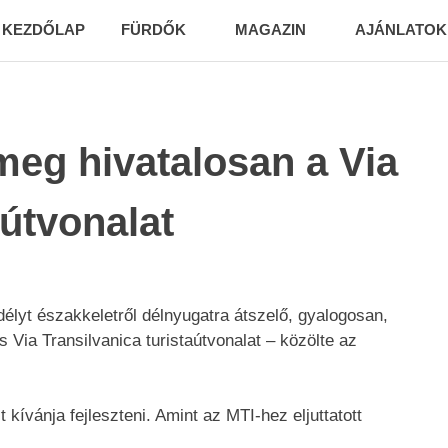
KEZDŐLAP
FÜRDŐK
MAGAZIN
AJÁNLATOK
ok.com
meg hivatalosan a Via
aútvonalat
élyt északkeletről délnyugatra átszelő, gyalogosan,
 Via Transilvanica turistaútvonalat – közölte az
 kívánja fejleszteni. Amint az MTI-hez eljuttatott