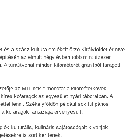
 és a szász kultúra emlékeit őrző Királyföldet érintve
Kiépítésén az elmúlt négy évben több mint tízezer
 A túraútvonal minden kilométerét gránitból faragott
zetője az MTI-nek elmondta: a kilométerkövek
híres kőfaragók az egyesület nyári táboraiban. A
ettel lenni. Székelyföldön például sok tulipános
a kőfaragók fantáziája érvényesült.
iók kulturális, kulináris sajátosságait kívánják
etésekre is sort kerítenek.