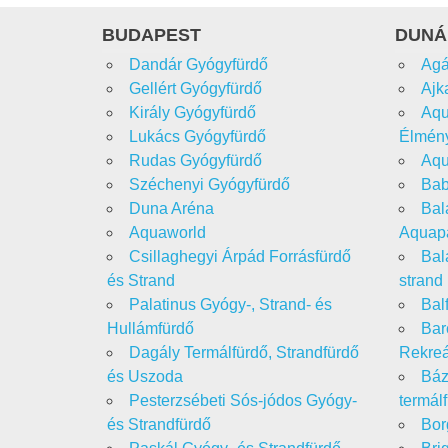
BUDAPEST
DUNÁ
Dandár Gyógyfürdő
Agá
Gellért Gyógyfürdő
Ajk
Király Gyógyfürdő
Aqu
Lukács Gyógyfürdő
Élmény
Rudas Gyógyfürdő
Aqu
Széchenyi Gyógyfürdő
Bab
Duna Aréna
Bal
Aquaworld
Aquap
Csillaghegyi Árpád Forrásfürdő
Bal
és Strand
strand
Palatinus Gyógy-, Strand- és
Bal
Hullámfürdő
Bar
Dagály Termálfürdő, Strandfürdő
Rekreá
és Uszoda
Báz
Pesterzsébeti Sós-jódos Gyógy-
termál
és Strandfürdő
Bor