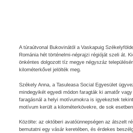
A túraútvonal Bukovinától a Vaskapuig Székelyföldet
Románia hét történelmi-néprajzi régióját szeli át. 
önkéntes dolgozott tíz megye négyszáz településén.
kilométerkővel jelölték meg.
Székely Anna, a Tasuleasa Social Egyesület ügyve
mindegyikét egyedi módon faragták ki amatőr vagy 
faragásnál a helyi motívumokra is igyekeztek tekint
motívum került a kilométerkövekre, de sok esetben 
Közölte: az októberi avatóünnepségen az átszelt rég
bemutatni egy vásár keretében, és érdekes beszélg