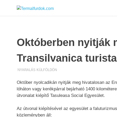
Termalfurd
Skip
to
content
Októberben nyitják 
Transilvanica turist
TERMALFURDOK.COM
NYARALÁS KÜLFÖLDÖN
Október nyolcadikán nyitják meg hivatalosan az Erd
lóháton vagy kerékpárral bejárható 1400 kilométeres
útvonalat kiépítő Tasuleasa Social Egyesület.
Az útvonal kiépítésével az egyesület a faluturizmust
közleményben áll: