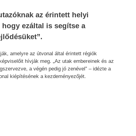
utazóknak az érintett helyi
hogy ezáltal is segítse a
ejlődésüket”.
ák, amelyre az útvonal által érintett régiók
k képviselőit hívják meg. „Az utak embereinek és az
gszervezve, a végén pedig jó zenével” – idézte a
vonal kiépítésének a kezdeményezőjét.