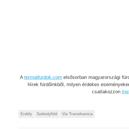
A
termalfurdok.com
elsősorban magyarországi fürdő
hírek fürdőinkből, milyen érdekes eseményeken 
csatlakozzon
Ins
Erdély
Székelyföld
Via Transilvanica