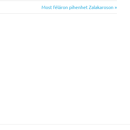
Next
Most féláron pihenhet Zalakaroson
Post: