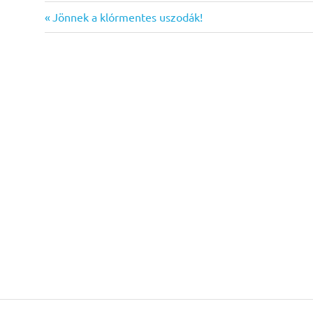
Previous
Bejegyzés
Jönnek a klórmentes uszodák!
Post:
navigáció