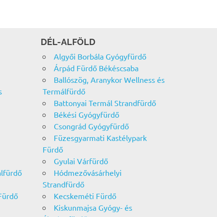
DÉL-ALFÖLD
Algyői Borbála Gyógyfürdő
Árpád Fürdő Békéscsaba
Ballószög, Aranykor Wellness és
s
Termálfürdő
Battonyai Termál Strandfürdő
Békési Gyógyfürdő
Csongrád Gyógyfürdő
Füzesgyarmati Kastélypark
Fürdő
Gyulai Várfürdő
álfürdő
Hódmezővásárhelyi
Strandfürdő
Fürdő
Kecskeméti Fürdő
Kiskunmajsa Gyógy- és