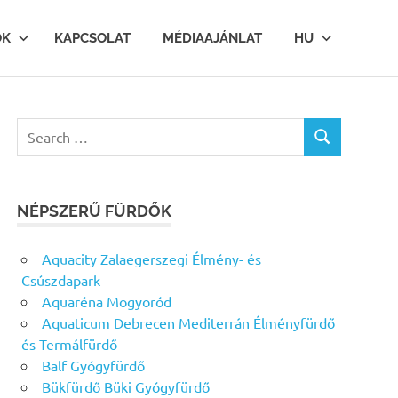
OK
KAPCSOLAT
MÉDIAAJÁNLAT
HU
Search
SEARCH
for:
NÉPSZERŰ FÜRDŐK
Aquacity Zalaegerszegi Élmény- és
Csúszdapark
Aquaréna Mogyoród
Aquaticum Debrecen Mediterrán Élményfürdő
és Termálfürdő
Balf Gyógyfürdő
Bükfürdő Büki Gyógyfürdő