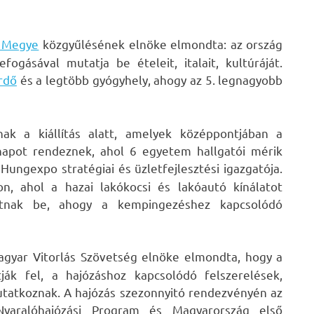
n Megye
közgyűlésének elnöke elmondta: az ország
ogásával mutatja be ételeit, italait, kultúráját.
rdő
és a legtöbb gyógyhely, ahogy az 5. legnagyobb
ak a kiállítás alatt, amelyek középpontjában a
 napot rendeznek, ahol 6 egyetem hallgatói mérik
 Hungexpo stratégiai és üzletfejlesztési igazgatója.
n, ahol a hazai lakókocsi és lakóautó kínálatot
tnak be, ahogy a kempingezéshez kapcsolódó
a Magyar Vitorlás Szövetség elnöke elmondta, hogy a
ják fel, a hajózáshoz kapcsolódó felszerelések,
mutatkoznak. A hajózás szezonnyitó rendezvényén az
 Nyaralóhajózási Program és Magyarország első