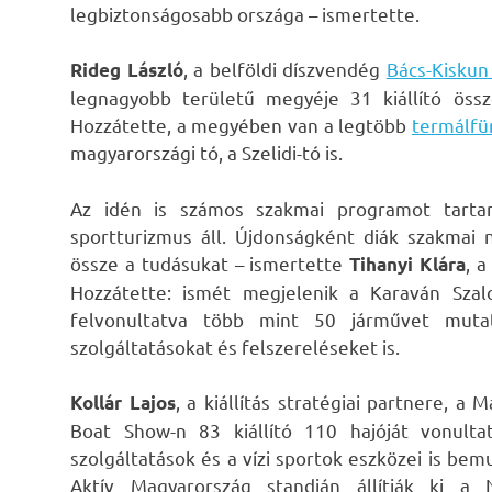
legbiztonságosabb országa – ismertette.
, a belföldi díszvendég
Bács-Kisku
Rideg László
legnagyobb területű megyéje 31 kiállító összef
Hozzátette, a megyében van a legtöbb
termálfü
magyarországi tó, a Szelidi-tó is.
Az idén is számos szakmai programot tartan
sportturizmus áll. Újdonságként diák szakmai
össze a tudásukat – ismertette
, a
Tihanyi Klára
Hozzátette: ismét megjelenik a Karaván Szalo
felvonultatva több mint 50 járművet muta
szolgáltatásokat és felszereléseket is.
, a kiállítás stratégiai partnere, 
Kollár Lajos
Boat Show-n 83 kiállító 110 hajóját vonultat
szolgáltatások és a vízi sportok eszközei is be
Aktív Magyarország standján állítják ki a