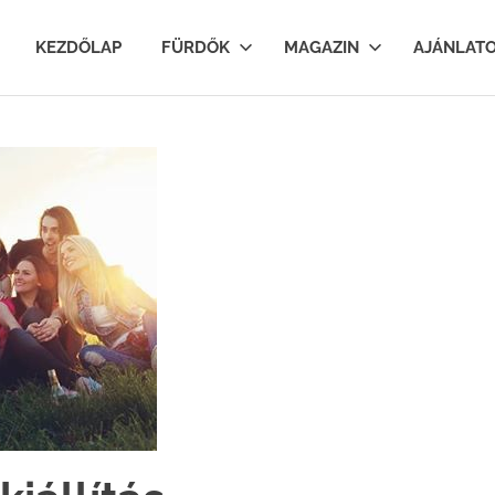
lfurdok.com
KEZDŐLAP
FÜRDŐK
MAGAZIN
AJÁNLAT