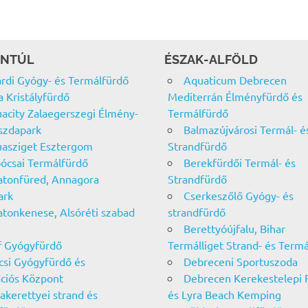
NTÚL
ÉSZAK-ALFÖLD
rdi Gyógy- és Termálfürdő
Aquaticum Debrecen
a Kristályfürdő
Mediterrán Élményfürdő és
acity Zalaegerszegi Élmény-
Termálfürdő
szdapark
Balmazújvárosi Termál- é
asziget Esztergom
Strandfürdő
ócsai Termálfürdő
Berekfürdői Termál- és
atonfüred, Annagora
Strandfürdő
ark
Cserkeszőlő Gyógy- és
atonkenese, Alsóréti szabad
strandfürdő
Berettyóújfalu, Bihar
f Gyógyfürdő
Termálliget Strand- és Term
csi Gyógyfürdő és
Debreceni Sportuszoda
ciós Központ
Debrecen Kerekestelepi 
akerettyei strand és
és Lyra Beach Kemping