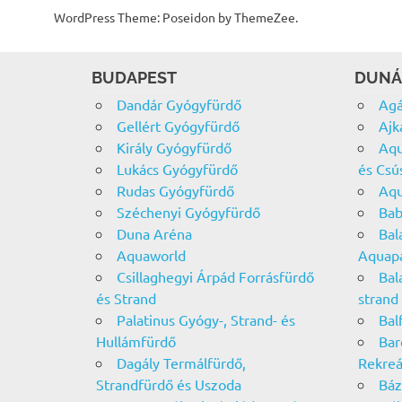
WordPress Theme: Poseidon by ThemeZee.
BUDAPEST
DUNÁ
Dandár Gyógyfürdő
Agá
Gellért Gyógyfürdő
Ajk
Király Gyógyfürdő
Aqu
Lukács Gyógyfürdő
és Csú
Rudas Gyógyfürdő
Aqu
Széchenyi Gyógyfürdő
Bab
Duna Aréna
Bal
Aquaworld
Aquap
Csillaghegyi Árpád Forrásfürdő
Bal
és Strand
strand
Palatinus Gyógy-, Strand- és
Bal
Hullámfürdő
Bar
Dagály Termálfürdő,
Rekreá
Strandfürdő és Uszoda
Báz