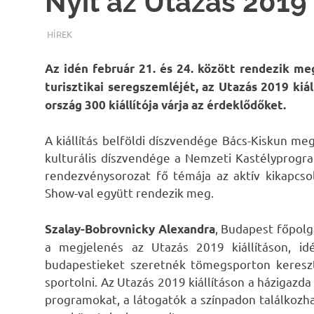
Nyit az Utazás 2019 
TERMALFURDOK.COM
HÍREK
Az idén február 21. és 24. között rendezik me
turisztikai seregszemléjét, az Utazás 2019 ki
ország 300 kiállítója várja az érdeklődőket.
A kiállítás belföldi díszvendége Bács-Kiskun megy
kulturális díszvendége a Nemzeti Kastélyprogr
rendezvénysorozat fő témája az aktív kikapcs
Show-val együtt rendezik meg.
, Budapest főpolg
Szalay-Bobrovnicky Alexandra
a megjelenés az Utazás 2019 kiállításon, i
budapestieket szeretnék tömegsporton kereszt
sportolni. Az Utazás 2019 kiállításon a házigazda
programokat, a látogatók a színpadon találkozha