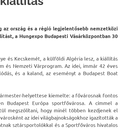
kiállítás
g az ország és a régió legjelentősebb nemzetközi
állítást, a Hungexpo Budapesti Vásárközpontban 30
e és Kecskemét, a külföldi Algéria lesz, a kiállítás
am és Nemzeti Várprogram. Az idei, immár 42 éves
olódás, és a kaland, az eseményt a Budapest Boat
ármester-helyettese kiemelte: a fővárosnak fontos
dén Budapest Európa sportfővárosa. A címmel a
ül megszólítani, hogy minél többen kezdjenek el
 városként az idei világbajnokságokhoz igazították a
tnak sztársportolókkal és a Sportfőváros hivatalos