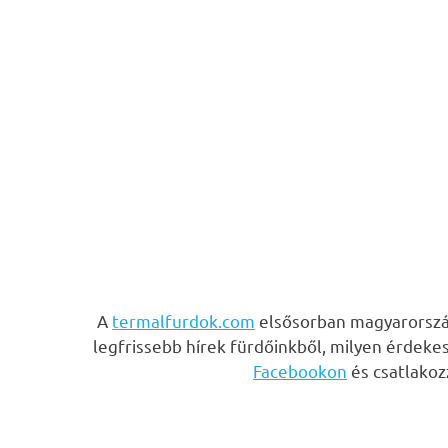
A
termalfurdok.com
elsősorban magyarország
legfrissebb hírek fürdőinkből, milyen érdeke
Facebookon
és csatlako