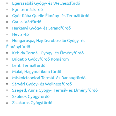
Egerszalóki Gyógy- és Wellnessfürdő
Egri termálfürdő
Győr Rába Quelle Élmény- és Termálfürdő
Gyulai Várfürdő
Harkányi Gyógy- és Strandfürdő
Hévízi-tó
Hungarospa, Hajdúszoboszlói Gyógy- és
Élményfürdő
Kehida Termál, Gyógy- és Élményfürdő
Brigetio Gyógyfürdő Komárom
Lenti Termálfürdő
Makó, Hagymatikum fürdő
Miskolctapolcai Termál- és Barlangfürdő
Sárvári Gyógy- és Wellnessfürdő
Szeged, Anna Gyógy-, Termál- és Élményfürdő
Szolnok Gyógyfürdő
Zalakaros Gyógyfürdő