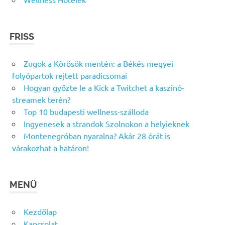
FRISS
Zugok a Körösök mentén: a Békés megyei
folyópartok rejtett paradicsomai
Hogyan győzte le a Kick a Twitchet a kaszinó-
streamek terén?
Top 10 budapesti wellness-szálloda
Ingyenesek a strandok Szolnokon a helyieknek
Montenegróban nyaralna? Akár 28 órát is
várakozhat a határon!
MENÜ
Kezdőlap
Kapcsolat