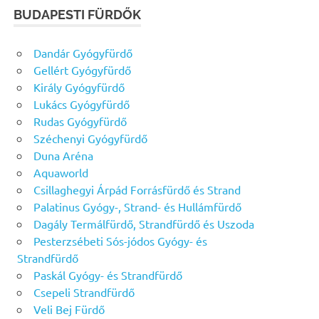
BUDAPESTI FÜRDŐK
Dandár Gyógyfürdő
Gellért Gyógyfürdő
Király Gyógyfürdő
Lukács Gyógyfürdő
Rudas Gyógyfürdő
Széchenyi Gyógyfürdő
Duna Aréna
Aquaworld
Csillaghegyi Árpád Forrásfürdő és Strand
Palatinus Gyógy-, Strand- és Hullámfürdő
Dagály Termálfürdő, Strandfürdő és Uszoda
Pesterzsébeti Sós-jódos Gyógy- és
Strandfürdő
Paskál Gyógy- és Strandfürdő
Csepeli Strandfürdő
Veli Bej Fürdő