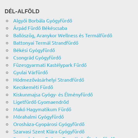
DÉL-ALFÖLD
Algyői Borbála Gyógyfürdő
Árpád Fürdő Békéscsaba
Ballószög, Aranykor Wellness és Termálfürdő
Battonyai Termál Strandfürdő
Békési Gyógyfürdő
Csongrád Gyógyfürdő
Füzesgyarmati Kastélypark Fürdő
Gyulai Várfürdő
Hódmezővásárhelyi Strandfürdő
Kecskeméti Fürdő
Kiskunmajsa Gyógy- és Élményfürdő
Ligetfürdő Gyomaendrőd
Makó Hagymatikum Fürdő
Mórahalmi Gyógyfürdő
Orosháza-Gyopárosi Gyógyfürdő
Szarvasi Szent Klára Gyógyfürdő