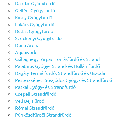
Dandár Gyógyfürdő
Gellért Gyógyfürdő
Király Gyógyfürdő
Lukács Gyógyfürdő
Rudas Gyógyfürdő
Széchenyi Gyógyfürdő
Duna Aréna
Aquaworld
Csillaghegyi Árpád Forrásfürdő és Strand
Palatinus Gyógy-, Strand- és Hullámfürdő
Dagály Termálfürdő, Strandfürdő és Uszoda
Pesterzsébeti Sós-jódos Gyógy- és Strandfürdő
Paskál Gyógy- és Strandfürdő
Csepeli Strandfürdő
Veli Bej Fürdő
Római Strandfürdő
Pünkösdfürdői Strandfürdő