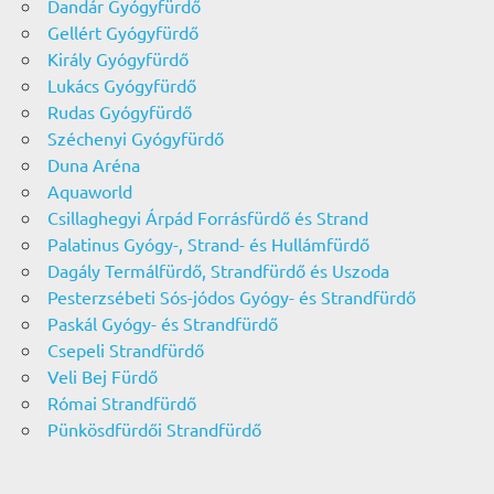
Dandár Gyógyfürdő
Gellért Gyógyfürdő
Király Gyógyfürdő
Lukács Gyógyfürdő
Rudas Gyógyfürdő
Széchenyi Gyógyfürdő
Duna Aréna
Aquaworld
Csillaghegyi Árpád Forrásfürdő és Strand
Palatinus Gyógy-, Strand- és Hullámfürdő
Dagály Termálfürdő, Strandfürdő és Uszoda
Pesterzsébeti Sós-jódos Gyógy- és Strandfürdő
Paskál Gyógy- és Strandfürdő
Csepeli Strandfürdő
Veli Bej Fürdő
Római Strandfürdő
Pünkösdfürdői Strandfürdő