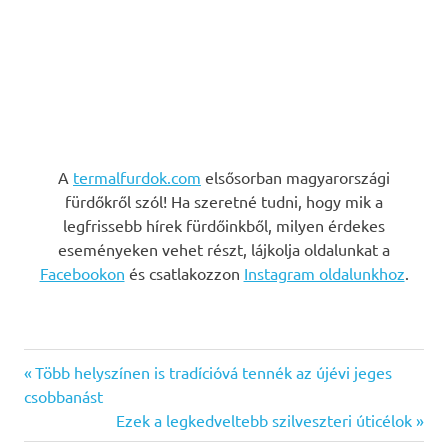
A
termalfurdok.com
elsősorban magyarországi
fürdőkről szól! Ha szeretné tudni, hogy mik a
legfrissebb hírek fürdőinkből, milyen érdekes
eseményeken vehet részt, lájkolja oldalunkat a
Facebookon
és csatlakozzon
Instagram oldalunkhoz
.
Previous
Bejegyzés
Több helyszínen is tradícióvá tennék az újévi jeges
Post:
csobbanást
navigáció
Next
Ezek a legkedveltebb szilveszteri úticélok
Post: