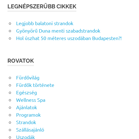
LEGNÉPSZERŰBB CIKKEK
Legjobb balatoni strandok
Gyönyörű Duna menti szabadstrandok
Hol úszhat 50 méteres uszodában Budapesten?!
ROVATOK
Fürdővilág
Fürdők története
Egészség
Wellness Spa
Ajánlatok
Programok
Strandok
Szállásajánló
Uszodák