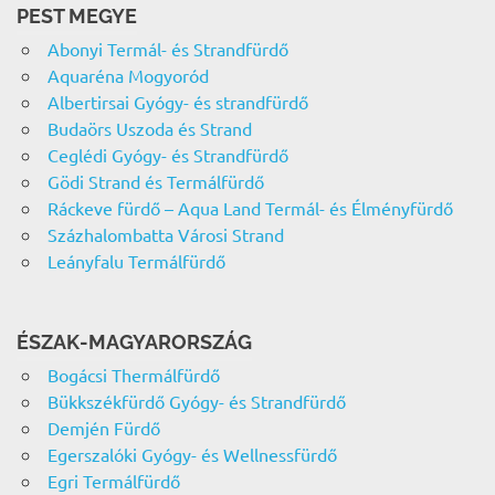
PEST MEGYE
Abonyi Termál- és Strandfürdő
Aquaréna Mogyoród
Albertirsai Gyógy- és strandfürdő
Budaörs Uszoda és Strand
Ceglédi Gyógy- és Strandfürdő
Gödi Strand és Termálfürdő
Ráckeve fürdő – Aqua Land Termál- és Élményfürdő
Százhalombatta Városi Strand
Leányfalu Termálfürdő
ÉSZAK-MAGYARORSZÁG
Bogácsi Thermálfürdő
Bükkszékfürdő Gyógy- és Strandfürdő
Demjén Fürdő
Egerszalóki Gyógy- és Wellnessfürdő
Egri Termálfürdő