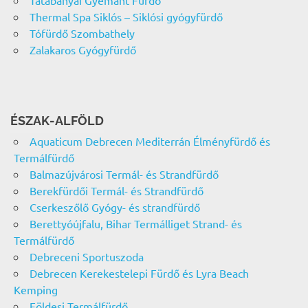
Tatabányai Gyémánt Fürdő
Thermal Spa Siklós – Siklósi gyógyfürdő
Tófürdő Szombathely
Zalakaros Gyógyfürdő
ÉSZAK-ALFÖLD
Aquaticum Debrecen Mediterrán Élményfürdő és
Termálfürdő
Balmazújvárosi Termál- és Strandfürdő
Berekfürdői Termál- és Strandfürdő
Cserkeszőlő Gyógy- és strandfürdő
Berettyóújfalu, Bihar Termálliget Strand- és
Termálfürdő
Debreceni Sportuszoda
Debrecen Kerekestelepi Fürdő és Lyra Beach
Kemping
Földesi Termálfürdő