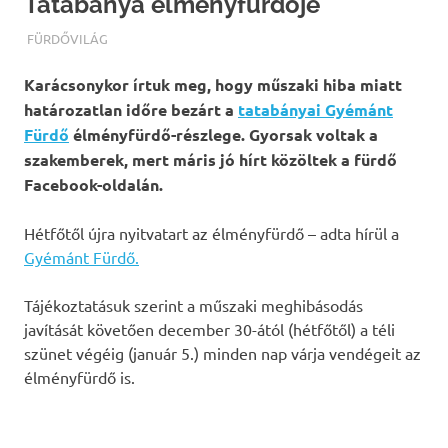
Tatabánya élményfürdője
TERMALFURDOK.COM
FÜRDŐVILÁG
Karácsonykor írtuk meg, hogy műszaki hiba miatt
határozatlan időre bezárt a
tatabányai Gyémánt
Fürdő
élményfürdő-részlege. Gyorsak voltak a
szakemberek, mert máris jó hírt közöltek a fürdő
Facebook-oldalán.
Hétfőtől újra nyitvatart az élményfürdő – adta hírül a
Gyémánt Fürdő.
Tájékoztatásuk szerint a műszaki meghibásodás
javítását követően december 30-ától (hétfőtől) a téli
szünet végéig (január 5.) minden nap várja vendégeit az
élményfürdő is.