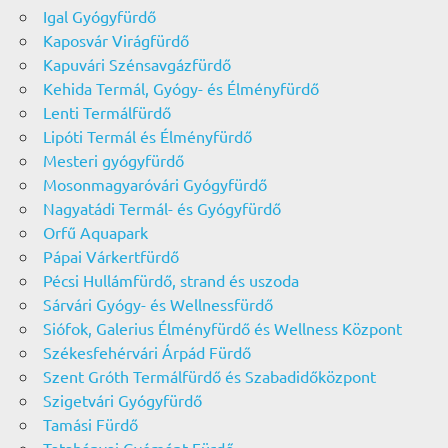
Igal Gyógyfürdő
Kaposvár Virágfürdő
Kapuvári Szénsavgázfürdő
Kehida Termál, Gyógy- és Élményfürdő
Lenti Termálfürdő
Lipóti Termál és Élményfürdő
Mesteri gyógyfürdő
Mosonmagyaróvári Gyógyfürdő
Nagyatádi Termál- és Gyógyfürdő
Orfű Aquapark
Pápai Várkertfürdő
Pécsi Hullámfürdő, strand és uszoda
Sárvári Gyógy- és Wellnessfürdő
Siófok, Galerius Élményfürdő és Wellness Központ
Székesfehérvári Árpád Fürdő
Szent Gróth Termálfürdő és Szabadidőközpont
Szigetvári Gyógyfürdő
Tamási Fürdő