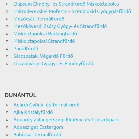
Ellipsum Élmény- és Strandfürdő Miskolctapolca
Mátraderecskei Mofetta – Széndioxid Gyógygázfürdő
Mezőcsáti Termálfürdő
Mezőkövesdi Zsóry Gyógy- és Strandfürdő
Miskolctapolcai Barlangfürdő
Miskolctapolcai Strandfürdő
Parádfürdő
Sárospatak, Végardó Fürdő
Tiszaújváros Gyógy- és Élményfürdő
DUNÁNTÚL
Agárdi Gyógy- és Termálfürdő
Ajka Kristályfürdő
Aquacity Zalaegerszegi Élmény- és Csúszdapark
Aquasziget Esztergom
Babócsai Termálfürdő