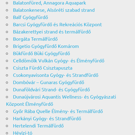
Balatonfüred, Annagora Aquapark
Balatonkenese, Alsóréti szabad strand
Balf Gyógyfürdő
Barcsi Gyógyfürdő és Rekreációs Központ
Bázakerettyei strand és termálfürdő
Borgáta Termálfürdő
Brigetio Gyógyfürdő Komárom
Bükfürdő Büki Gyógyfürdő
Celldömölk Vulkán Gyógy- és Élményfürdő
Csiszta Fürdő Csisztapuszta
Csokonyavisonta Gyógy- és Strandfürdő
Dombóvár – Gunaras Gyógyfürdő
Dunaföldvári Strand- és Gyógyfürdő
Dunaújvárosi Aquantis Wellness- és Gyógyászati
Központ Élményfürdő
Győr Rába Quelle Élmény- és Termálfürdő
Harkányi Gyógy- és Strandfürdő
Hertelendi Termálfürdő
Hévízi-tó