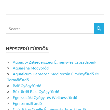
Search
SEARCH
for:
NÉPSZERŰ FÜRDŐK
Aquacity Zalaegerszegi Élmény- és Csúszdapark
Aquaréna Mogyoród
Aquaticum Debrecen Mediterrán Élményfürdő és
Termálfürdő
Balf Gyógyfürdő
Bükfürdő Büki Gyógyfürdő
Egerszalóki Gyógy- és Wellnessfürdő
Egri termálfürdő
Győr Rába Quelle Élmény- és Termálfürdő