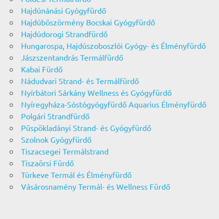
Hajdúnánási Gyógyfürdő
Hajdúböszörmény Bocskai Gyógyfürdő
Hajdúdorogi Strandfürdő
Hungarospa, Hajdúszoboszlói Gyógy- és Élményfürdő
Jászszentandrás Termálfürdő
Kabai Fürdő
Nádudvari Strand- és Termálfürdő
Nyírbátori Sárkány Wellness és Gyógyfürdő
Nyíregyháza-Sóstógyógyfürdő Aquarius Élményfürdő
Polgári Strandfürdő
Püspökladányi Strand- és Gyógyfürdő
Szolnok Gyógyfürdő
Tiszacsegei Termálstrand
Tiszaörsi Fürdő
Túrkeve Termál és Élményfürdő
Vásárosnamény Termál- és Wellness Fürdő