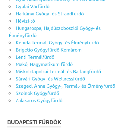
Gyulai Várfürdő
Harkányi Gyógy- és Strandfürdő
Hévízi-tó
Hungarospa, Hajdúszoboszlói Gyógy- és
Élményfürdő
Kehida Termál, Gyógy- és Élményfürdő
Brigetio Gyógyfürdő Komárom
Lenti Termálfürdő
Makó, Hagymatikum fürdő
Miskolctapolcai Termál- és Barlangfürdő
Sárvári Gyógy- és Wellnessfürdő
Szeged, Anna Gyógy-, Termál- és Élményfürdő
Szolnok Gyógyfürdő
Zalakaros Gyógyfürdő
BUDAPESTI FÜRDŐK