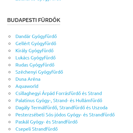
BUDAPESTI FÜRDŐK
Dandár Gyógyfürdő
Gellért Gyógyfürdő
Király Gyógyfürdő
Lukács Gyógyfürdő
Rudas Gyógyfürdő
Széchenyi Gyógyfürdő
Duna Aréna
Aquaworld
Csillaghegyi Árpád Forrásfürdő és Strand
Palatinus Gyógy-, Strand- és Hullámfürdő
Dagály Termálfürdő, Strandfürdő és Uszoda
Pesterzsébeti Sós-jódos Gyógy- és Strandfürdő
Paskál Gyógy- és Strandfürdő
Csepeli Strandfürdő