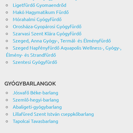
Ligetfürdő Gyomaendrőd
Makó Hagymatikum Fürdő
Mórahalmi Gyógyfürdő
Orosháza-Gyopárosi Gyógyfürdő
Szarvasi Szent Klára Gyógyfürdő
Szeged, Anna Gyógy-, Termál- és Élményfürdő
Szeged Napfényfürdő Aquapolis Wellness-, Gyógy-,
Élmény- és Strandfürdő
Szentesi Gyógyfürdő
GYÓGYBARLANGOK
Jósvafő Béke-barlang
Szemlő-hegyi-barlang
Abaligeti-gyógybarlang
Lillafüred Szent István cseppkőbarlang
Tapolcai Tavasbarlang