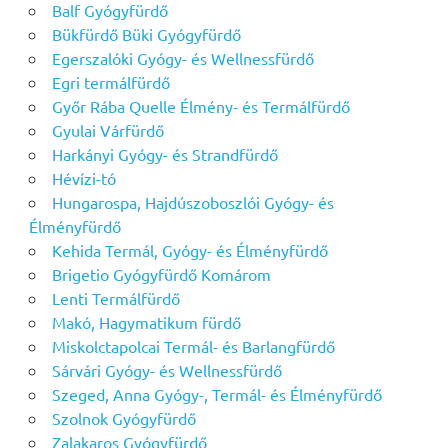
Balf Gyógyfürdő
Bükfürdő Büki Gyógyfürdő
Egerszalóki Gyógy- és Wellnessfürdő
Egri termálfürdő
Győr Rába Quelle Élmény- és Termálfürdő
Gyulai Várfürdő
Harkányi Gyógy- és Strandfürdő
Hévízi-tó
Hungarospa, Hajdúszoboszlói Gyógy- és
Élményfürdő
Kehida Termál, Gyógy- és Élményfürdő
Brigetio Gyógyfürdő Komárom
Lenti Termálfürdő
Makó, Hagymatikum fürdő
Miskolctapolcai Termál- és Barlangfürdő
Sárvári Gyógy- és Wellnessfürdő
Szeged, Anna Gyógy-, Termál- és Élményfürdő
Szolnok Gyógyfürdő
Zalakaros Gyógyfürdő