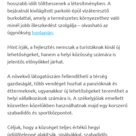
hosszabb időt tölthessenek a létesítményben. A
bejáratnál kivilágított parkoló épül vízáteresztő
burkolattal, amely a természetes környezethez való
minél jobb illeszkedést szolgálja – olvasható az
ügynökség
honlapján
.
Mint írják, a fejlesztés nemcsak a turistáknak kínál új
lehetőségeket, hanem a helyi közösség számára is
jelentős előnyökkel járhat.
A növekvő látogatószám fellendítheti a térség
gazdaságát, több vendéget hozhat a panzióknak és
éttermeknek, ugyanakkor új lehetőségeket teremthet a
helyi vállalkozások számára is. A székelyjóiak emellett
közvetlen közelükben használhatnak majd egy korszerű
szabadidős és sportközpontot.
Céljuk, hogy a községet teljes értékű hegyi
üdülőteleppé alakítsák, sípályákkal, szabadidős