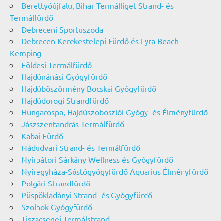
Berettyóújfalu, Bihar Termálliget Strand- és
Termálfürdő
Debreceni Sportuszoda
Debrecen Kerekestelepi Fürdő és Lyra Beach
Kemping
Földesi Termálfürdő
Hajdúnánási Gyógyfürdő
Hajdúböszörmény Bocskai Gyógyfürdő
Hajdúdorogi Strandfürdő
Hungarospa, Hajdúszoboszlói Gyógy- és Élményfürdő
Jászszentandrás Termálfürdő
Kabai Fürdő
Nádudvari Strand- és Termálfürdő
Nyírbátori Sárkány Wellness és Gyógyfürdő
Nyíregyháza-Sóstógyógyfürdő Aquarius Élményfürdő
Polgári Strandfürdő
Püspökladányi Strand- és Gyógyfürdő
Szolnok Gyógyfürdő
Tiszacsegei Termálstrand