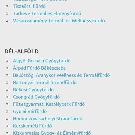
Tiszaörsi Fürdő
Túrkeve Termál és Élményfürdő
Vásárosnamény Termál- és Wellness Fürdő
DÉL-ALFÖLD
Algyői Borbála Gyógyfürdő
Árpád Fürdő Békéscsaba
Ballószög, Aranykor Wellness és Termálfürdő
Battonyai Termál Strandfürdő
Békési Gyógyfürdő
Csongrád Gyógyfürdő
Füzesgyarmati Kastélypark Fürdő
Gyulai Várfürdő
Hódmezővásárhelyi Strandfürdő
Kecskeméti Fürdő
Kiskunmajsa Gyógy- és Élményfürdő