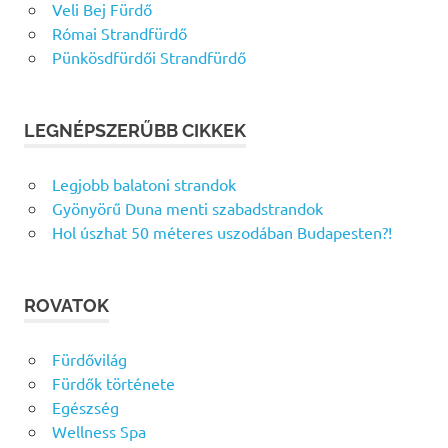
Veli Bej Fürdő
Római Strandfürdő
Pünkösdfürdői Strandfürdő
LEGNÉPSZERŰBB CIKKEK
Legjobb balatoni strandok
Gyönyörű Duna menti szabadstrandok
Hol úszhat 50 méteres uszodában Budapesten?!
ROVATOK
Fürdővilág
Fürdők története
Egészség
Wellness Spa