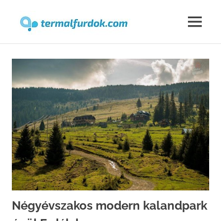
Termalfur
MENU
Skip
to
content
Négyévszakos modern kalandpark