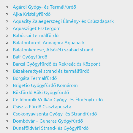
Agárdi Gyógy- és Termálfürdő
Ajka Kristályfürdő
Aquacity Zalaegerszegi Élmény- és Csúszdapark
Aquasziget Esztergom
Babócsai Termálfürdő
Balatonfüred, Annagora Aquapark
Balatonkenese, Alsóréti szabad strand
Balf Gyógyfürdő
Barcsi Gyógyfürdő és Rekreációs Központ
Bázakerettyei strand és termálfürdő
Borgáta Termálfürdő
Brigetio Gyógyfürdő Komárom
Bükfürdő Büki Gyógyfürdő
Celldömölk Vulkán Gyógy- és Élményfürdő
Csiszta Fürdő Csisztapuszta
Csokonyavisonta Gyógy- és Strandfürdő
Dombóvár – Gunaras Gyógyfürdő
Dunaföldvári Strand- és Gyógyfürdő