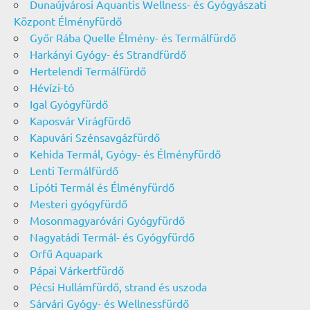
Dunaújvárosi Aquantis Wellness- és Gyógyászati
Központ Élményfürdő
Győr Rába Quelle Élmény- és Termálfürdő
Harkányi Gyógy- és Strandfürdő
Hertelendi Termálfürdő
Hévízi-tó
Igal Gyógyfürdő
Kaposvár Virágfürdő
Kapuvári Szénsavgázfürdő
Kehida Termál, Gyógy- és Élményfürdő
Lenti Termálfürdő
Lipóti Termál és Élményfürdő
Mesteri gyógyfürdő
Mosonmagyaróvári Gyógyfürdő
Nagyatádi Termál- és Gyógyfürdő
Orfű Aquapark
Pápai Várkertfürdő
Pécsi Hullámfürdő, strand és uszoda
Sárvári Gyógy- és Wellnessfürdő