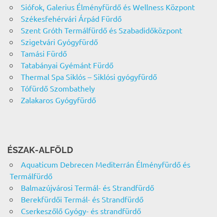
Siófok, Galerius Élményfürdő és Wellness Központ
Székesfehérvári Árpád Fürdő
Szent Gróth Termálfürdő és Szabadidőközpont
Szigetvári Gyógyfürdő
Tamási Fürdő
Tatabányai Gyémánt Fürdő
Thermal Spa Siklós – Siklósi gyógyfürdő
Tófürdő Szombathely
Zalakaros Gyógyfürdő
ÉSZAK-ALFÖLD
Aquaticum Debrecen Mediterrán Élményfürdő és
Termálfürdő
Balmazújvárosi Termál- és Strandfürdő
Berekfürdői Termál- és Strandfürdő
Cserkeszőlő Gyógy- és strandfürdő