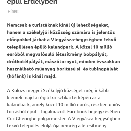
épül Erdélyben
TERMALFURDOK.COM
HÍREK
Nemcsak a turistáknak kínál új lehetőségeket,
hanem a székelyjói közösség számára is jelentős
előnyökkel járhat a Vlegyásza-hegységben fekvő
településen épülő kalandpark. A közel 10 millió
euróból megvalósuló létesítmény bobpályát,
drótkötélpályát, mászótornyot, minden évszakban
használható műanyag borítású sí- és tubingpályát
(hófánk) is kínál majd.
A Kolozs megyei Székelyjó községet még inkább
kiemeli majd a régió turisztikai térképén az a
kalandpark, amely közel 10 millió eurós, részben uniós
forrásból épül – fogalmazott Facebook-bejegyzésében
Cuc Gheorghe polgármester. A Vlegyásza-hegységben
fekvő település elöljárója nemrég a létesítmény