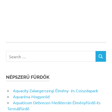
Search
SEARCH
for:
NÉPSZERŰ FÜRDŐK
Aquacity Zalaegerszegi Élmény- és Csúszdapark
Aquaréna Mogyoród
Aquaticum Debrecen Mediterrán Élményfürdő és
Termálfürdő