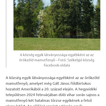
A község egyik látványossága egyébként az az
örökzöld mamutfenyő – Fotó: Székelyjó község
Facebook-oldala
A község egyik látványossága egyébként az az örökzöld
mamutfenyő, amelyet még Gáll János földbirtokos
hozatott Amerikából a 20. század elején. A hegyvidéki
településen 2024 februárjában dúló vihar során sajnos a
mamutfenyő két hatalmas törzse egyikének a felső
része letört. Az elöljáró szerint a térség egyik