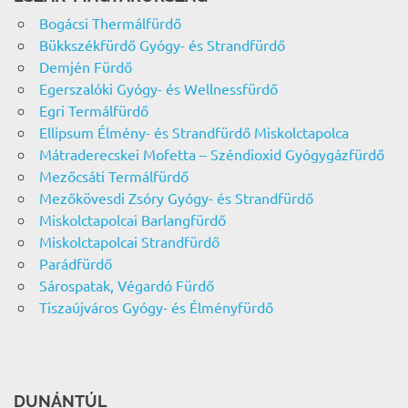
Bogácsi Thermálfürdő
Bükkszékfürdő Gyógy- és Strandfürdő
Demjén Fürdő
Egerszalóki Gyógy- és Wellnessfürdő
Egri Termálfürdő
Ellipsum Élmény- és Strandfürdő Miskolctapolca
Mátraderecskei Mofetta – Széndioxid Gyógygázfürdő
Mezőcsáti Termálfürdő
Mezőkövesdi Zsóry Gyógy- és Strandfürdő
Miskolctapolcai Barlangfürdő
Miskolctapolcai Strandfürdő
Parádfürdő
Sárospatak, Végardó Fürdő
Tiszaújváros Gyógy- és Élményfürdő
DUNÁNTÚL