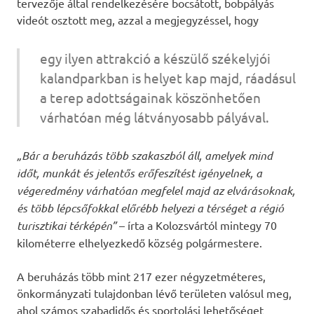
tervezője által rendelkezésére bocsátott, bobpályás
videót osztott meg, azzal a megjegyzéssel, hogy
egy ilyen attrakció a készülő székelyjói
kalandparkban is helyet kap majd, ráadásul
a terep adottságainak köszönhetően
várhatóan még látványosabb pályával.
„Bár a beruházás több szakaszból áll, amelyek mind
időt, munkát és jelentős erőfeszítést igényelnek, a
végeredmény várhatóan megfelel majd az elvárásoknak,
és több lépcsőfokkal előrébb helyezi a térséget a régió
turisztikai térképén”
– írta a Kolozsvártól mintegy 70
kilométerre elhelyezkedő község polgármestere.
A beruházás több mint 217 ezer négyzetméteres,
önkormányzati tulajdonban lévő területen valósul meg,
ahol számos szabadidős és sportolási lehetőséget