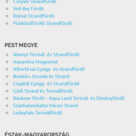
Csepeli Strandfürdő
Veli Bej Fürdő
Római Strandfürdő
Pünkösdfürdői Strandfürdő
PEST MEGYE
Abonyi Termál- és Strandfürdő
Aquaréna Mogyoród
Albertirsai Gyógy- és strandfürdő
Budaörs Uszoda és Strand
Ceglédi Gyógy- és Strandfürdő
Gödi Strand és Termálfürdő
Ráckeve fürdő – Aqua Land Termál- és Élményfürdő
Százhalombatta Városi Strand
Leányfalu Termálfürdő
ÉSZAK-MAGYARORSZÁG