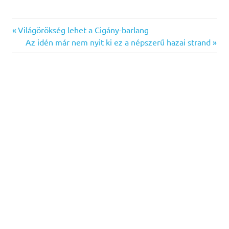
Previous
Bejegyzés
Világörökség lehet a Cigány-barlang
Post:
Next
Az idén már nem nyit ki ez a népszerű hazai strand
navigáció
Post: