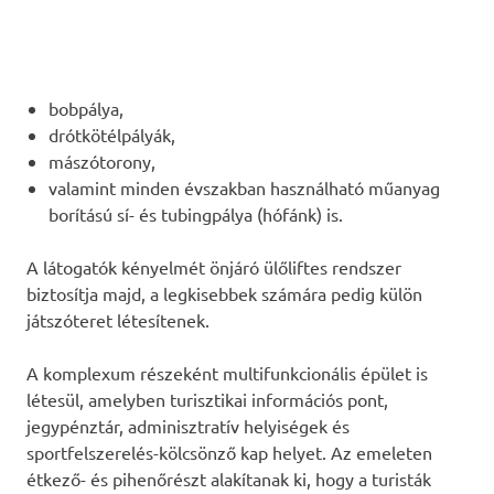
bobpálya,
drótkötélpályák,
mászótorony,
valamint minden évszakban használható műanyag
borítású sí- és tubingpálya (hófánk) is.
A látogatók kényelmét önjáró ülőliftes rendszer
biztosítja majd, a legkisebbek számára pedig külön
játszóteret létesítenek.
A komplexum részeként multifunkcionális épület is
létesül, amelyben turisztikai információs pont,
jegypénztár, adminisztratív helyiségek és
sportfelszerelés-kölcsönző kap helyet. Az emeleten
étkező- és pihenőrészt alakítanak ki, hogy a turisták