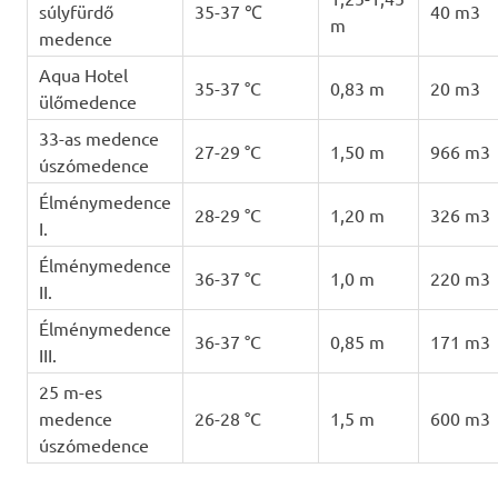
súlyfürdő
35-37 ℃
40 m3
m
medence
Aqua Hotel
35-37 °C
0,83 m
20 m3
ülőmedence
33-as medence
27-29 °C
1,50 m
966 m3
úszómedence
Élménymedence
28-29 °C
1,20 m
326 m3
I.
Élménymedence
36-37 °C
1,0 m
220 m3
II.
Élménymedence
36-37 °C
0,85 m
171 m3
III.
25 m-es
medence
26-28 °C
1,5 m
600 m3
úszómedence