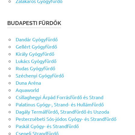
Zalakaros Gyógyfürdő
BUDAPESTI FÜRDŐK
Dandár Gyógyfürdő
Gellért Gyógyfürdő
Király Gyógyfürdő
Lukács Gyógyfürdő
Rudas Gyógyfürdő
Széchenyi Gyógyfürdő
Duna Aréna
Aquaworld
Csillaghegyi Árpád Forrásfürdő és Strand
Palatinus Gyógy-, Strand- és Hullámfürdő
Dagály Termálfürdő, Strandfürdő és Uszoda
Pesterzsébeti Sós-jódos Gyógy- és Strandfürdő
Paskál Gyógy- és Strandfürdő
Csepeli Strandfürdő