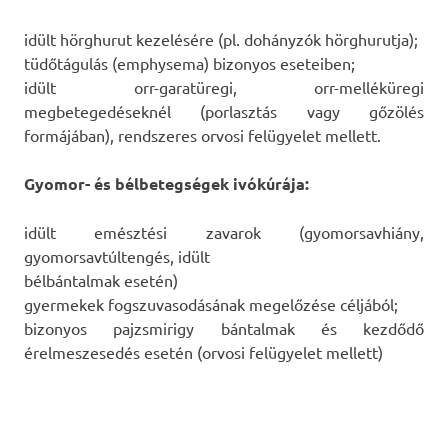
idült hörghurut kezelésére (pl. dohányzók hörghurutja);
tüdőtágulás (emphysema) bizonyos eseteiben;
idült orr-garatüregi, orr-melléküregi
megbetegedéseknél (porlasztás vagy gőzölés
formájában), rendszeres orvosi felügyelet mellett.
Gyomor- és bélbetegségek ivókúrája:
idült emésztési zavarok (gyomorsavhiány,
gyomorsavtúltengés, idült
bélbántalmak esetén)
gyermekek fogszuvasodásának megelőzése céljából;
bizonyos pajzsmirigy bántalmak és kezdődő
érelmeszesedés esetén (orvosi felügyelet mellett)