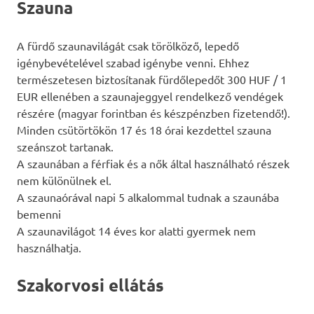
Szauna
A fürdő szaunavilágát csak törölköző, lepedő
igénybevételével szabad igénybe venni. Ehhez
természetesen biztosítanak fürdőlepedőt 300 HUF / 1
EUR ellenében a szaunajeggyel rendelkező vendégek
részére (magyar forintban és készpénzben fizetendő!).
Minden csütörtökön 17 és 18 órai kezdettel szauna
szeánszot tartanak.
A szaunában a férfiak és a nők által használható részek
nem különülnek el.
A szaunaórával napi 5 alkalommal tudnak a szaunába
bemenni
A szaunavilágot 14 éves kor alatti gyermek nem
használhatja.
Szakorvosi ellátás