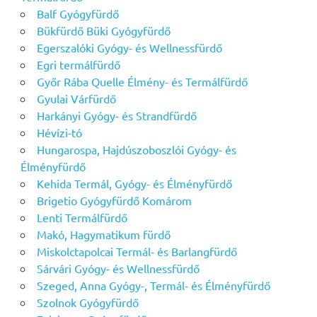
Balf Gyógyfürdő
Bükfürdő Büki Gyógyfürdő
Egerszalóki Gyógy- és Wellnessfürdő
Egri termálfürdő
Győr Rába Quelle Élmény- és Termálfürdő
Gyulai Várfürdő
Harkányi Gyógy- és Strandfürdő
Hévízi-tó
Hungarospa, Hajdúszoboszlói Gyógy- és
Élményfürdő
Kehida Termál, Gyógy- és Élményfürdő
Brigetio Gyógyfürdő Komárom
Lenti Termálfürdő
Makó, Hagymatikum fürdő
Miskolctapolcai Termál- és Barlangfürdő
Sárvári Gyógy- és Wellnessfürdő
Szeged, Anna Gyógy-, Termál- és Élményfürdő
Szolnok Gyógyfürdő