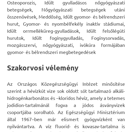
Osteoporozis, Idült gyulladásos nőgyógyászati
betegségek, Nőgyógyászati betegségek utáni
összenövések, Meddőség, Idült gyomor- és bélrendszeri
hurut, Gyomor- és nyombélfekély inaktív stádiumai,
Idült orrmelléküreg-gyulladások, Idült felsőlégúti
hurutok, Idült fogínygyulladás, Fogínysorvadás,
mozgásszervi, nőgyógyászati, ivókúra formájában
gyomor- és bélrendszeri megbetegedések
Szakorvosi vélemény
Az Országos Közegészségügyi Intézet minősítése
szerint a hévízkút vize sok oldott sót tartalmazó alkáli-
hidrogénkarbonátos és –kloridos hévíz, amely a tetemes
jodidion-tartalmánál fogva a jódos ásványvizek
csoportjába sorolható. Az Egészségügyi Minisztérium
által 1967–ben már elismert gyógyvízként van
nyilvántartva. A víz fluorid- és kovasav-tartalma is