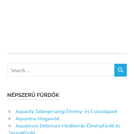
Search
SEARCH
for:
NÉPSZERŰ FÜRDŐK
Aquacity Zalaegerszegi Élmény- és Csúszdapark
Aquaréna Mogyoród
Aquaticum Debrecen Mediterrán Élményfürdő és
Termálfürdő