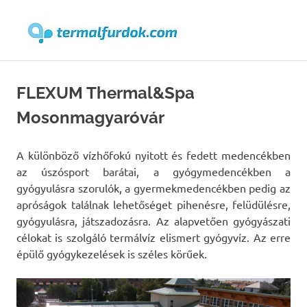
Termalfur
Skip
to
FLEXUM Thermal&Spa
content
Mosonmagyaróvár
A különböző vízhőfokú nyitott és fedett medencékben
az úszósport barátai, a gyógymedencékben a
gyógyulásra szorulók, a gyermekmedencékben pedig az
apróságok találnak lehetőséget pihenésre, felüdülésre,
gyógyulásra, játszadozásra. Az alapvetően gyógyászati
célokat is szolgáló termálvíz elismert gyógyvíz. Az erre
épülő gyógykezelések is széles körűek.