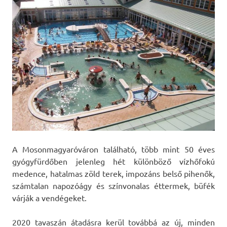
A Mosonmagyaróváron található, több mint 50 éves
gyógyfürdőben jelenleg hét különböző vízhőfokú
medence, hatalmas zöld terek, impozáns belső pihenők,
számtalan napozóágy és színvonalas éttermek, büfék
várják a vendégeket.
2020 tavaszán átadásra kerül továbbá az új, minden