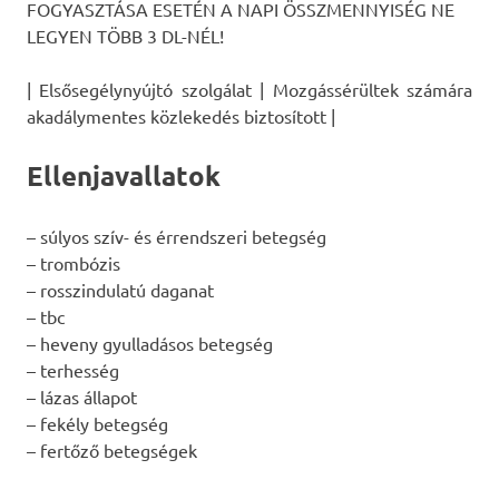
FOGYASZTÁSA ESETÉN A NAPI ÖSSZMENNYISÉG NE
LEGYEN TÖBB 3 DL-NÉL!
| Elsősegélynyújtó szolgálat | Mozgássérültek számára
akadálymentes közlekedés biztosított |
Ellenjavallatok
– súlyos szív- és érrendszeri betegség
– trombózis
– rosszindulatú daganat
– tbc
– heveny gyulladásos betegség
– terhesség
– lázas állapot
– fekély betegség
– fertőző betegségek