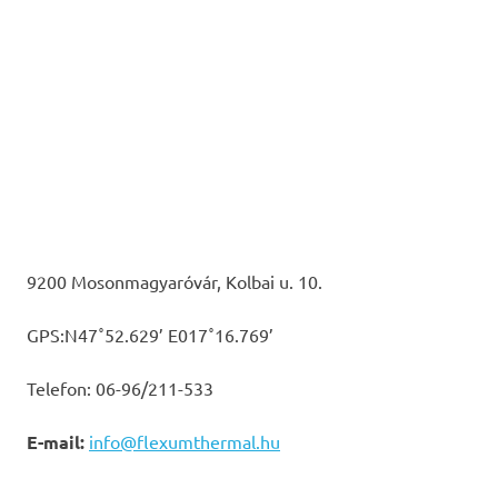
9200 Mosonmagyaróvár, Kolbai u. 10.
GPS:N47˚52.629’ E017˚16.769’
Telefon: 06-96/211-533
E-mail:
info@flexumthermal.hu