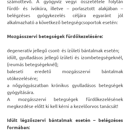
számottevő. A gyógyvíz vegyi összetétele folytán
fürdő- és ivókúra, illetve – porlasztott alakjában –
belégzéses gyógykezelés céljára egyaránt jól
alkalmazható a következő betegségcsoportok esetén:
Mozgásszervi betegségek fürdőkezelésére:
degeneratív jellegű csont- és ízületi bántalmak esetén;
idült, gyulladásos jellegű ízületi és izombetegségeknél,
(reumás betegségeknél);
baleseti eredetű mozgásszervi bántalmak
utókezelésére;
a nőgyógyászatban krónikus gyulladásos betegségek
gyógyítására.
A mozgásszervi betegségek fürdőkezelésének
megkezdése előtt ki kell kérni a kezelőorvos tanácsát!
Idült légzőszervi bántalmak esetén – belégzéses
formában: