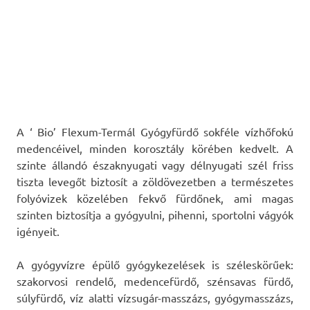
A ‘ Bio’ Flexum-Termál Gyógyfürdő sokféle vízhőfokú
medencéivel, minden korosztály körében kedvelt. A
szinte állandó északnyugati vagy délnyugati szél friss
tiszta levegőt biztosít a zöldövezetben a természetes
folyóvizek közelében fekvő fürdőnek, ami magas
szinten biztosítja a gyógyulni, pihenni, sportolni vágyók
igényeit.
A gyógyvízre épülő gyógykezelések is széleskörűek:
szakorvosi rendelő, medencefürdő, szénsavas fürdő,
súlyfürdő, víz alatti vízsugár-masszázs, gyógymasszázs,