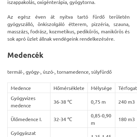
iszappakolás, oxigénterápia, gyógytorna.
Az egész éven át nyitva tartó fürdő területén
gyógyszálló, önkiszolgáló étterem, pizzéria, szauna,
masszázs, fodrász, kozmetikus, pedikűrös, manikűrös és
sok apró üzlet állnak vendégeink rendelkezésére.
Medencék
termál-, gyógy-, úszó-, tornamedence, súlyfürdő
Medence
Hőmérséklete
Mélysége
Térfogat
Gyógyvizes
36-38 ℃
0,75 m
240 m3
medence
0,85-0,90
Ülőmedence I.
32-34 ℃
180 m3
m
Gyógyászat
1,25-1,45