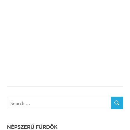
Search
SEARCH
for:
NÉPSZERŰ FÜRDŐK