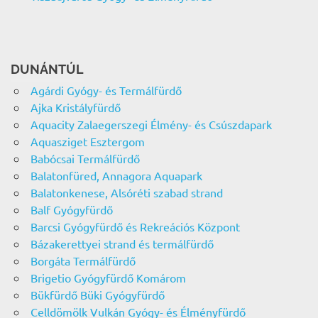
DUNÁNTÚL
Agárdi Gyógy- és Termálfürdő
Ajka Kristályfürdő
Aquacity Zalaegerszegi Élmény- és Csúszdapark
Aquasziget Esztergom
Babócsai Termálfürdő
Balatonfüred, Annagora Aquapark
Balatonkenese, Alsóréti szabad strand
Balf Gyógyfürdő
Barcsi Gyógyfürdő és Rekreációs Központ
Bázakerettyei strand és termálfürdő
Borgáta Termálfürdő
Brigetio Gyógyfürdő Komárom
Bükfürdő Büki Gyógyfürdő
Celldömölk Vulkán Gyógy- és Élményfürdő