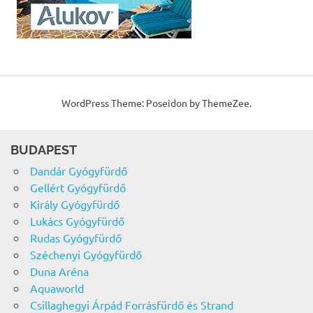
WordPress Theme: Poseidon by ThemeZee.
BUDAPEST
Dandár Gyógyfürdő
Gellért Gyógyfürdő
Király Gyógyfürdő
Lukács Gyógyfürdő
Rudas Gyógyfürdő
Széchenyi Gyógyfürdő
Duna Aréna
Aquaworld
Csillaghegyi Árpád Forrásfürdő és Strand