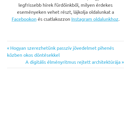
legfrissebb hírek fürdőinkből, milyen érdekes
eseményeken vehet részt, lájkolja oldalunkat a
Facebookon
és csatlakozzon
Instagram oldalunkhoz
.
Previous
Bejegyzés
Hogyan szerezhetünk passzív jövedelmet pihenés
Post:
közben okos döntésekkel
navigáció
Next
A digitális élményritmus rejtett architektúrája
Post: