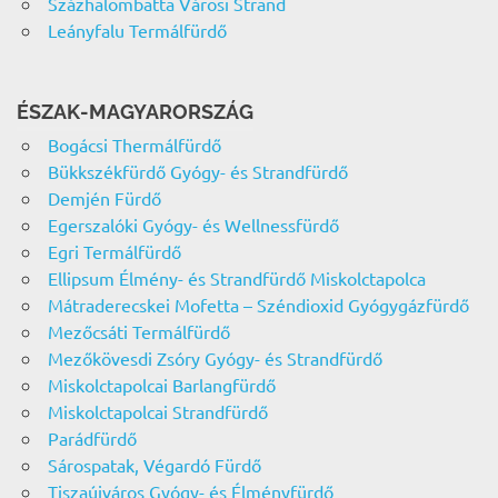
Százhalombatta Városi Strand
Leányfalu Termálfürdő
ÉSZAK-MAGYARORSZÁG
Bogácsi Thermálfürdő
Bükkszékfürdő Gyógy- és Strandfürdő
Demjén Fürdő
Egerszalóki Gyógy- és Wellnessfürdő
Egri Termálfürdő
Ellipsum Élmény- és Strandfürdő Miskolctapolca
Mátraderecskei Mofetta – Széndioxid Gyógygázfürdő
Mezőcsáti Termálfürdő
Mezőkövesdi Zsóry Gyógy- és Strandfürdő
Miskolctapolcai Barlangfürdő
Miskolctapolcai Strandfürdő
Parádfürdő
Sárospatak, Végardó Fürdő
Tiszaújváros Gyógy- és Élményfürdő