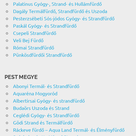
Palatinus Gyógy-, Strand- és Hullámfürdő
Dagály Termálfürdő, Strandfürdő és Uszoda
Pesterzsébeti Sós-jódos Gyógy- és Strandfürdő
Paskál Gyógy- és Strandfürdő
Csepeli Strandfürdő
Veli Bej Fürdő
Római Strandfürdő
Pünkösdfürdői Strandfürdő
PEST MEGYE
Abonyi Termál- és Strandfürdő
Aquaréna Mogyoród
Albertirsai Gyógy- és strandfürdő
Budaörs Uszoda és Strand
Ceglédi Gyógy- és Strandfürdő
Gödi Strand és Termálfürdő
Ráckeve fürdő – Aqua Land Termál- és Élményfürdő