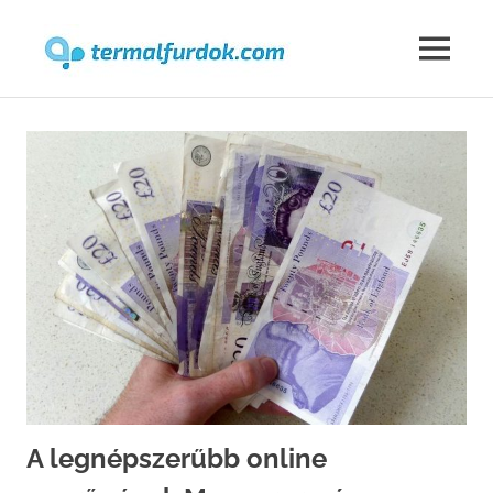
Termalfur
MENU
Skip
to
content
A legnépszerűbb online