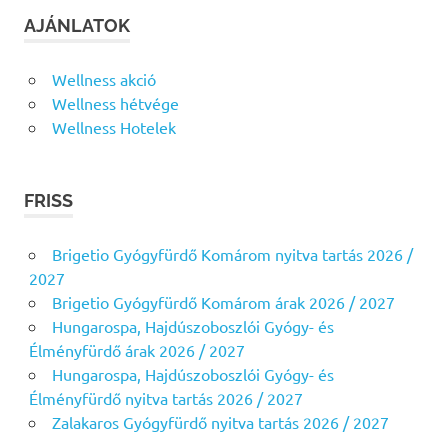
AJÁNLATOK
Wellness akció
Wellness hétvége
Wellness Hotelek
FRISS
Brigetio Gyógyfürdő Komárom nyitva tartás 2026 /
2027
Brigetio Gyógyfürdő Komárom árak 2026 / 2027
Hungarospa, Hajdúszoboszlói Gyógy- és
Élményfürdő árak 2026 / 2027
Hungarospa, Hajdúszoboszlói Gyógy- és
Élményfürdő nyitva tartás 2026 / 2027
Zalakaros Gyógyfürdő nyitva tartás 2026 / 2027