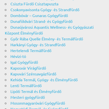
Csiszta Fürdő Csisztapuszta
Csokonyavisonta Gyógy- és Strandfürdő
Dombóvár – Gunaras Gyógyfürdő
Dunaföldvári Strand- és Gyógyfürdő
Dunaújvárosi Aquantis Wellness- és Gyógyászati
Központ Élményfürdő
Győr Rába Quelle Élmény- és Termálfürdő
Harkányi Gyógy- és Strandfürdő
Hertelendi Termálfürdő
Hévízi-tó
Igal Gyógyfürdő
Kaposvár Virágfürdő
Kapuvári Szénsavgázfürdő
Kehida Termál, Gyógy- és Élményfürdő
Lenti Termálfürdő
Lipóti Termál és Élményfürdő
Mesteri gyógyfürdő
Mosonmagyaróvári Gyógyfürdő
Nagyatádi Termál- és Gyógyfürdő