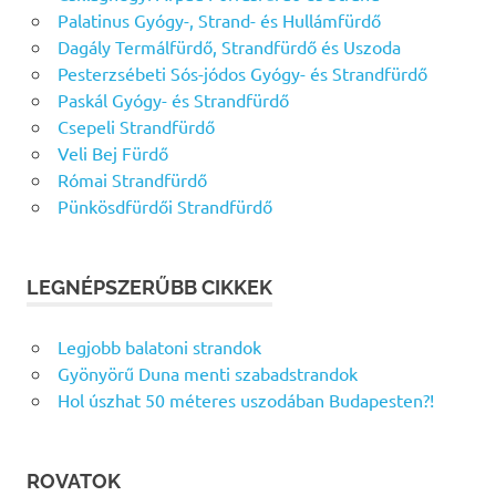
Palatinus Gyógy-, Strand- és Hullámfürdő
Dagály Termálfürdő, Strandfürdő és Uszoda
Pesterzsébeti Sós-jódos Gyógy- és Strandfürdő
Paskál Gyógy- és Strandfürdő
Csepeli Strandfürdő
Veli Bej Fürdő
Római Strandfürdő
Pünkösdfürdői Strandfürdő
LEGNÉPSZERŰBB CIKKEK
Legjobb balatoni strandok
Gyönyörű Duna menti szabadstrandok
Hol úszhat 50 méteres uszodában Budapesten?!
ROVATOK