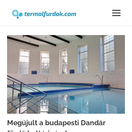
Termalfur
MENU
Skip
to
content
Megújult a budapesti Dandár