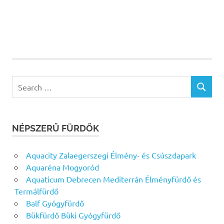
Search
SEARCH
for:
NÉPSZERŰ FÜRDŐK
Aquacity Zalaegerszegi Élmény- és Csúszdapark
Aquaréna Mogyoród
Aquaticum Debrecen Mediterrán Élményfürdő és
Termálfürdő
Balf Gyógyfürdő
Bükfürdő Büki Gyógyfürdő