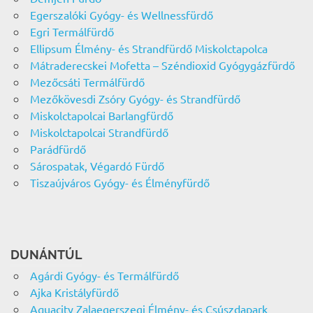
Egerszalóki Gyógy- és Wellnessfürdő
Egri Termálfürdő
Ellipsum Élmény- és Strandfürdő Miskolctapolca
Mátraderecskei Mofetta – Széndioxid Gyógygázfürdő
Mezőcsáti Termálfürdő
Mezőkövesdi Zsóry Gyógy- és Strandfürdő
Miskolctapolcai Barlangfürdő
Miskolctapolcai Strandfürdő
Parádfürdő
Sárospatak, Végardó Fürdő
Tiszaújváros Gyógy- és Élményfürdő
DUNÁNTÚL
Agárdi Gyógy- és Termálfürdő
Ajka Kristályfürdő
Aquacity Zalaegerszegi Élmény- és Csúszdapark