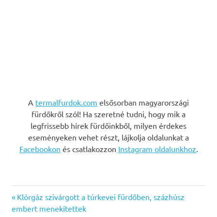
A
termalfurdok.com
elsősorban magyarországi
fürdőkről szól! Ha szeretné tudni, hogy mik a
legfrissebb hírek fürdőinkből, milyen érdekes
eseményeken vehet részt, lájkolja oldalunkat a
Facebookon
és csatlakozzon
Instagram oldalunkhoz
.
Previous
Bejegyzés
Klórgáz szivárgott a túrkevei fürdőben, százhúsz
Post:
embert menekítettek