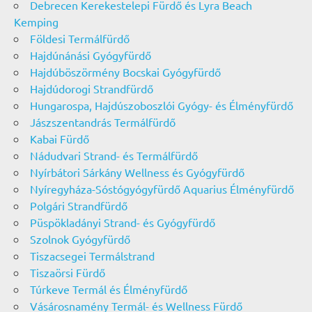
Debrecen Kerekestelepi Fürdő és Lyra Beach
Kemping
Földesi Termálfürdő
Hajdúnánási Gyógyfürdő
Hajdúböszörmény Bocskai Gyógyfürdő
Hajdúdorogi Strandfürdő
Hungarospa, Hajdúszoboszlói Gyógy- és Élményfürdő
Jászszentandrás Termálfürdő
Kabai Fürdő
Nádudvari Strand- és Termálfürdő
Nyírbátori Sárkány Wellness és Gyógyfürdő
Nyíregyháza-Sóstógyógyfürdő Aquarius Élményfürdő
Polgári Strandfürdő
Püspökladányi Strand- és Gyógyfürdő
Szolnok Gyógyfürdő
Tiszacsegei Termálstrand
Tiszaörsi Fürdő
Túrkeve Termál és Élményfürdő
Vásárosnamény Termál- és Wellness Fürdő