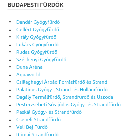
BUDAPESTI FÜRDŐK
Dandár Gyógyfürdő
Gellért Gyógyfürdő
Király Gyógyfürdő
Lukács Gyógyfürdő
Rudas Gyógyfürdő
Széchenyi Gyógyfürdő
Duna Aréna
Aquaworld
Csillaghegyi Árpád Forrásfürdő és Strand
Palatinus Gyógy-, Strand- és Hullámfürdő
Dagály Termálfürdő, Strandfürdő és Uszoda
Pesterzsébeti Sós-jódos Gyógy- és Strandfürdő
Paskál Gyógy- és Strandfürdő
Csepeli Strandfürdő
Veli Bej Fürdő
Római Strandfürdő