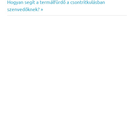
navigáció
Next
Hogyan segít a termálfürdő a csontritkulásban
Post:
szenvedőknek?