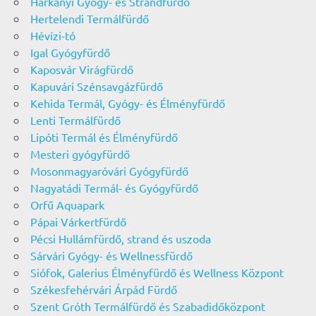
Harkányi Gyógy- és Strandfürdő
Hertelendi Termálfürdő
Hévízi-tó
Igal Gyógyfürdő
Kaposvár Virágfürdő
Kapuvári Szénsavgázfürdő
Kehida Termál, Gyógy- és Élményfürdő
Lenti Termálfürdő
Lipóti Termál és Élményfürdő
Mesteri gyógyfürdő
Mosonmagyaróvári Gyógyfürdő
Nagyatádi Termál- és Gyógyfürdő
Orfű Aquapark
Pápai Várkertfürdő
Pécsi Hullámfürdő, strand és uszoda
Sárvári Gyógy- és Wellnessfürdő
Siófok, Galerius Élményfürdő és Wellness Központ
Székesfehérvári Árpád Fürdő
Szent Gróth Termálfürdő és Szabadidőközpont