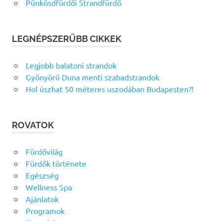
Pünkösdfürdői Strandfürdő
LEGNÉPSZERŰBB CIKKEK
Legjobb balatoni strandok
Gyönyörű Duna menti szabadstrandok
Hol úszhat 50 méteres uszodában Budapesten?!
ROVATOK
Fürdővilág
Fürdők története
Egészség
Wellness Spa
Ajánlatok
Programok