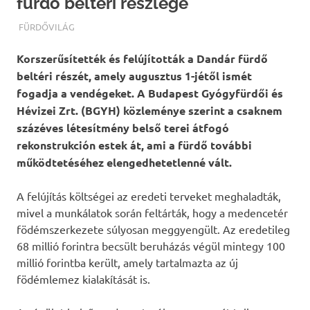
fürdő beltéri részlege
TERMALFURDOK.COM
FÜRDŐVILÁG
Korszerűsítették és felújították a Dandár fürdő
beltéri részét, amely augusztus 1-jétől ismét
fogadja a vendégeket. A Budapest Gyógyfürdői és
Hévizei Zrt. (BGYH) közleménye szerint a csaknem
százéves létesítmény belső terei átfogó
rekonstrukción estek át, ami a fürdő további
működtetéséhez elengedhetetlenné vált.
A felújítás költségei az eredeti terveket meghaladták,
mivel a munkálatok során feltárták, hogy a medencetér
födémszerkezete súlyosan meggyengült. Az eredetileg
68 millió forintra becsült beruházás végül mintegy 100
millió forintba került, amely tartalmazta az új
födémlemez kialakítását is.