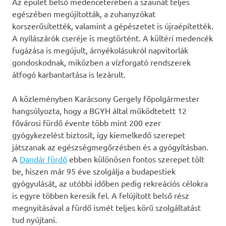
Az épület belső medenceterében a szaunát teljes
egészében megújították, a zuhanyzókat
korszerűsítették, valamint a gépészetet is újraépítették.
A nyílászárók cseréje is megtörtént. A kültéri medencék
fugázása is megújult, árnyékolásukról napvitorlák
gondoskodnak, miközben a vízforgató rendszerek
átfogó karbantartása is lezárult.
A közleményben Karácsony Gergely főpolgármester
hangsúlyozta, hogy a BGYH által működtetett 12
fővárosi fürdő évente több mint 200 ezer
gyógykezelést biztosít, így kiemelkedő szerepet
játszanak az egészségmegőrzésben és a gyógyításban.
A
Dandár fürdő
ebben különösen fontos szerepet tölt
be, hiszen már 95 éve szolgálja a budapestiek
gyógyulását, az utóbbi időben pedig rekreációs célokra
is egyre többen keresik fel. A felújított belső rész
megnyitásával a fürdő ismét teljes körű szolgáltatást
tud nyújtani.