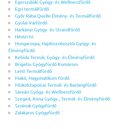
Egerszalóki Gyógy- és Wellnessfürdő
Egri termálfürdő
Győr Rába Quelle Élmény- és Termálfürdő
Gyulai Várfürdő
Harkányi Gyógy- és Strandfürdő
Hévízi-tó
Hungarospa, Hajdúszoboszlói Gyógy- és
Élményfürdő
Kehida Termál, Gyógy- és Élményfürdő
Brigetio Gyógyfürdő Komárom
Lenti Termálfürdő
Makó, Hagymatikum fürdő
Miskolctapolcai Termál- és Barlangfürdő
Sárvári Gyógy- és Wellnessfürdő
Szeged, Anna Gyógy-, Termál- és Élményfürdő
Szolnok Gyógyfürdő
Zalakaros Gyógyfürdő