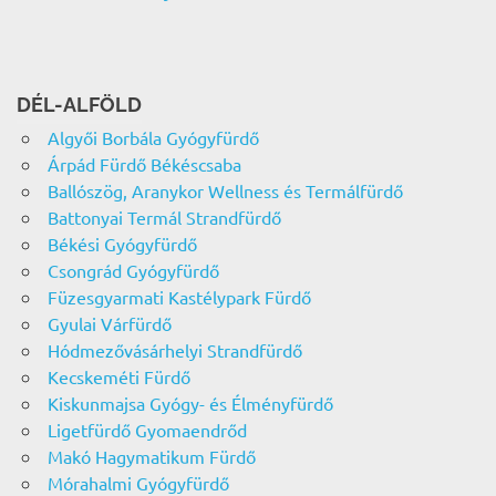
DÉL-ALFÖLD
Algyői Borbála Gyógyfürdő
Árpád Fürdő Békéscsaba
Ballószög, Aranykor Wellness és Termálfürdő
Battonyai Termál Strandfürdő
Békési Gyógyfürdő
Csongrád Gyógyfürdő
Füzesgyarmati Kastélypark Fürdő
Gyulai Várfürdő
Hódmezővásárhelyi Strandfürdő
Kecskeméti Fürdő
Kiskunmajsa Gyógy- és Élményfürdő
Ligetfürdő Gyomaendrőd
Makó Hagymatikum Fürdő
Mórahalmi Gyógyfürdő