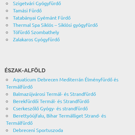
Szigetvári Gyógyfürdő
Tamási Fürdő
Tatabányai Gyémánt Fürdő
Thermal Spa Siklós – Siklósi gyógyfürdő
Tófürdő Szombathely
Zalakaros Gyógyfürdő
ÉSZAK-ALFÖLD
Aquaticum Debrecen Mediterrán Élményfürdő és
Termálfürdő
Balmazújvárosi Termál- és Strandfürdő
Berekfürdői Termál- és Strandfürdő
Cserkeszőlő Gyógy- és strandfürdő
Berettyóújfalu, Bihar Termálliget Strand- és
Termálfürdő
Debreceni Sportuszoda