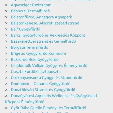
Aquasziget Esztergom
Babócsai Termálfürdő
Balatonfüred, Annagora Aquapark
Balatonkenese, Alsóréti szabad strand
Balf Gyógyfürdő
Barcsi Gyógyfürdő és Rekreációs Központ
Bázakerettyei strand és termálfürdő
Borgáta Termálfürdő
Brigetio Gyógyfürdő Komárom
Bükfürdő Büki Gyógyfürdő
Celldömölk Vulkán Gyógy- és Élményfürdő
Csiszta Fürdő Csisztapuszta
Csokonyavisonta Gyógy- és Strandfürdő
Dombóvár – Gunaras Gyógyfürdő
Dunaföldvári Strand- és Gyógyfürdő
Dunaújvárosi Aquantis Wellness- és Gyógyászati
Központ Élményfürdő
Győr Rába Quelle Élmény- és Termálfürdő