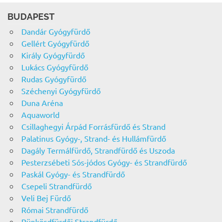
BUDAPEST
Dandár Gyógyfürdő
Gellért Gyógyfürdő
Király Gyógyfürdő
Lukács Gyógyfürdő
Rudas Gyógyfürdő
Széchenyi Gyógyfürdő
Duna Aréna
Aquaworld
Csillaghegyi Árpád Forrásfürdő és Strand
Palatinus Gyógy-, Strand- és Hullámfürdő
Dagály Termálfürdő, Strandfürdő és Uszoda
Pesterzsébeti Sós-jódos Gyógy- és Strandfürdő
Paskál Gyógy- és Strandfürdő
Csepeli Strandfürdő
Veli Bej Fürdő
Római Strandfürdő
Pünkösdfürdői Strandfürdő