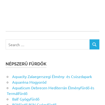
Search
SEARCH
for:
NÉPSZERŰ FÜRDŐK
Aquacity Zalaegerszegi Élmény- és Csúszdapark
Aquaréna Mogyoród
Aquaticum Debrecen Mediterrán Élményfürdő és
Termálfürdő
Balf Gyógyfürdő
Bükfürdő Büki Gyógyfürdő