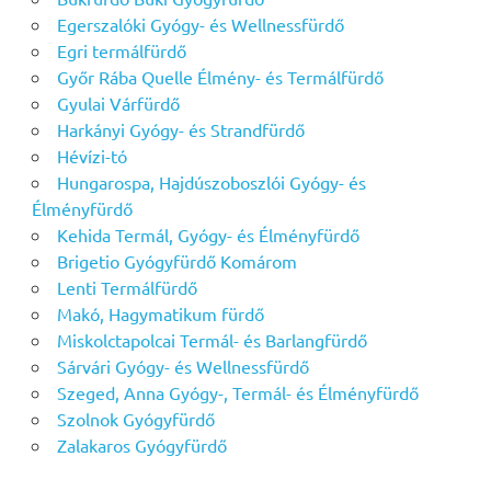
Egerszalóki Gyógy- és Wellnessfürdő
Egri termálfürdő
Győr Rába Quelle Élmény- és Termálfürdő
Gyulai Várfürdő
Harkányi Gyógy- és Strandfürdő
Hévízi-tó
Hungarospa, Hajdúszoboszlói Gyógy- és
Élményfürdő
Kehida Termál, Gyógy- és Élményfürdő
Brigetio Gyógyfürdő Komárom
Lenti Termálfürdő
Makó, Hagymatikum fürdő
Miskolctapolcai Termál- és Barlangfürdő
Sárvári Gyógy- és Wellnessfürdő
Szeged, Anna Gyógy-, Termál- és Élményfürdő
Szolnok Gyógyfürdő
Zalakaros Gyógyfürdő