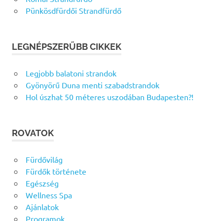
Pünkösdfürdői Strandfürdő
LEGNÉPSZERŰBB CIKKEK
Legjobb balatoni strandok
Gyönyörű Duna menti szabadstrandok
Hol úszhat 50 méteres uszodában Budapesten?!
ROVATOK
Fürdővilág
Fürdők története
Egészség
Wellness Spa
Ajánlatok
Programok