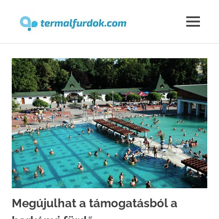
Termalfur
MENU
Skip
to
content
Megújulhat a támogatásból a