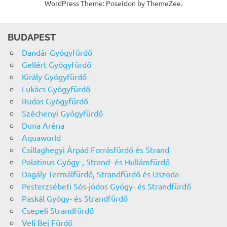
WordPress Theme: Poseidon by ThemeZee.
BUDAPEST
Dandár Gyógyfürdő
Gellért Gyógyfürdő
Király Gyógyfürdő
Lukács Gyógyfürdő
Rudas Gyógyfürdő
Széchenyi Gyógyfürdő
Duna Aréna
Aquaworld
Csillaghegyi Árpád Forrásfürdő és Strand
Palatinus Gyógy-, Strand- és Hullámfürdő
Dagály Termálfürdő, Strandfürdő és Uszoda
Pesterzsébeti Sós-jódos Gyógy- és Strandfürdő
Paskál Gyógy- és Strandfürdő
Csepeli Strandfürdő
Veli Bej Fürdő