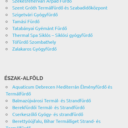
Székesfehérvári Árpád Fürdő
Szent Gróth Termálfürdő és Szabadidőközpont
Szigetvári Gyógyfürdő
Tamási Fürdő
Tatabányai Gyémánt Fürdő
Thermal Spa Siklós – Siklósi gyógyfürdő
Tófürdő Szombathely
Zalakaros Gyógyfürdő
ÉSZAK-ALFÖLD
Aquaticum Debrecen Mediterrán Élményfürdő és
Termálfürdő
Balmazújvárosi Termál- és Strandfürdő
Berekfürdői Termál- és Strandfürdő
Cserkeszőlő Gyógy- és strandfürdő
Berettyóújfalu, Bihar Termálliget Strand- és
Termálfürdő