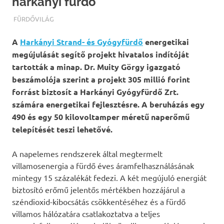
harkányi fürdő
TERMALFURDOK.COM
FÜRDŐVILÁG
A
Harkányi Strand- és Gyógyfürdő
energetikai
megújulását segítő projekt hivatalos indítóját
tartották a minap. Dr. Muity Görgy igazgató
beszámolója szerint a projekt 305 millió forint
forrást biztosít a Harkányi Gyógyfürdő Zrt.
számára energetikai fejlesztésre. A beruházás egy
490 és egy 50 kilovoltamper méretű naperőmű
telepítését teszi lehetővé.
A napelemes rendszerek által megtermelt
villamosenergia a fürdő éves áramfelhasználásának
mintegy 15 százalékát fedezi. A két megújuló energiát
biztosító erőmű jelentős mértékben hozzájárul a
széndioxid-kibocsátás csökkentéséhez és a fürdő
villamos hálózatára csatlakoztatva a teljes