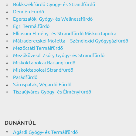
Bükkszékfürdő Gyógy- és Strandfürdő
Demjén Fürdő
Egerszalóki Gyógy- és Wellnessfürdő
Egri Termálfürdő
Ellipsum Élmény- és Strandfürdő Miskolctapolca
Mátraderecskei Mofetta – Széndioxid Gyógygázfürdő
Mezőcsáti Termálfürdő
Mezőkövesdi Zsóry Gyógy- és Strandfürdő
Miskolctapolcai Barlangfürdő
Miskolctapolcai Strandfürdő
Parádfürdő
Sárospatak, Végardó Fürdő
Tiszaújváros Gyógy- és Élményfürdő
DUNÁNTÚL
Agárdi Gyógy- és Termálfürdő