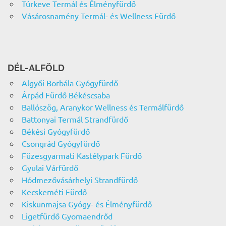
Túrkeve Termál és Élményfürdő
Vásárosnamény Termál- és Wellness Fürdő
DÉL-ALFÖLD
Algyői Borbála Gyógyfürdő
Árpád Fürdő Békéscsaba
Ballószög, Aranykor Wellness és Termálfürdő
Battonyai Termál Strandfürdő
Békési Gyógyfürdő
Csongrád Gyógyfürdő
Füzesgyarmati Kastélypark Fürdő
Gyulai Várfürdő
Hódmezővásárhelyi Strandfürdő
Kecskeméti Fürdő
Kiskunmajsa Gyógy- és Élményfürdő
Ligetfürdő Gyomaendrőd