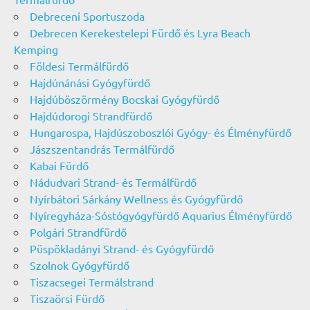
Debreceni Sportuszoda
Debrecen Kerekestelepi Fürdő és Lyra Beach
Kemping
Földesi Termálfürdő
Hajdúnánási Gyógyfürdő
Hajdúböszörmény Bocskai Gyógyfürdő
Hajdúdorogi Strandfürdő
Hungarospa, Hajdúszoboszlói Gyógy- és Élményfürdő
Jászszentandrás Termálfürdő
Kabai Fürdő
Nádudvari Strand- és Termálfürdő
Nyírbátori Sárkány Wellness és Gyógyfürdő
Nyíregyháza-Sóstógyógyfürdő Aquarius Élményfürdő
Polgári Strandfürdő
Püspökladányi Strand- és Gyógyfürdő
Szolnok Gyógyfürdő
Tiszacsegei Termálstrand
Tiszaörsi Fürdő