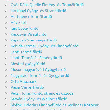
Győr Rába Quelle Élmény- és Termálfürdő
Harkányi Gyógy- és Strandfürdő
Hertelendi Termálfürdő
Hévízi-tó
Igal Gyógyfürdő
Kaposvár Virágfürdő
Kapuvári Szénsavgázfürdő
Kehida Termál, Gyógy- és Élményfürdő
Lenti Termálfürdő
Lipóti Termál és Élményfürdő
Mesteri gyógyfürdő
Mosonmagyaróvári Gyógyfürdő
Nagyatádi Termál- és Gyógyfürdő
Orfű Aquapark
Pápai Várkertfürdő
Pécsi Hullámfürdő, strand és uszoda
Sárvári Gyógy- és Wellnessfürdő
Siófok, Galerius Élményfürdő és Wellness Központ