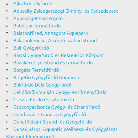
Ajka Kristályfürdő
Aquacity Zalaegerszegi Élmény- és Csúszdapark
Aquasziget Esztergom
Babócsai Termálfürdő
Balatonfüred, Annagora Aquapark
Balatonkenese, Alsóréti szabad strand
Balf Gyógyfürdő
Barcsi Gyógyfürdő és Rekreációs Központ
Bázakerettyei strand és termálfürdő
Borgáta Termálfürdő
Brigetio Gyógyfürdő Komárom
Bükfürdő Büki Gyógyfürdő
Celldömölk Vulkán Gyógy- és Élményfürdő
Csiszta Fürdő Csisztapuszta
Csokonyavisonta Gyógy- és Strandfürdő
Dombóvár – Gunaras Gyógyfürdő
Dunaföldvári Strand- és Gyógyfürdő
Dunaújvárosi Aquantis Wellness- és Gyógyászati
Központ Élményfürdő