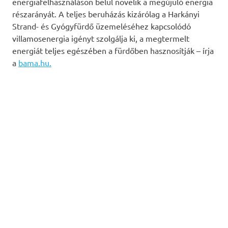
energiafelhasználáson belül növelik a megújuló energia
részarányát. A teljes beruházás kizárólag a Harkányi
Strand- és Gyógyfürdő üzemeléséhez kapcsolódó
villamosenergia igényt szolgálja ki, a megtermelt
energiát teljes egészében a fürdőben hasznosítják – írja
a
bama.hu.