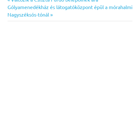
Bejegyzés
Next
Post:
Gólyamenedékház és látogatóközpont épül a mórahalmi
navigáció
Post:
Nagyszéksós-tónál