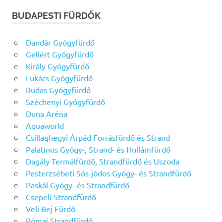
BUDAPESTI FÜRDŐK
Dandár Gyógyfürdő
Gellért Gyógyfürdő
Király Gyógyfürdő
Lukács Gyógyfürdő
Rudas Gyógyfürdő
Széchenyi Gyógyfürdő
Duna Aréna
Aquaworld
Csillaghegyi Árpád Forrásfürdő és Strand
Palatinus Gyógy-, Strand- és Hullámfürdő
Dagály Termálfürdő, Strandfürdő és Uszoda
Pesterzsébeti Sós-jódos Gyógy- és Strandfürdő
Paskál Gyógy- és Strandfürdő
Csepeli Strandfürdő
Veli Bej Fürdő
Római Strandfürdő