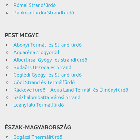
Római Strandfürdő
Pünkösdfürdői Strandfürdő
PEST MEGYE
Abonyi Termál- és Strandfürdő
Aquaréna Mogyoród
Albertirsai Gyógy- és strandfürdő
Budaörs Uszoda és Strand
Ceglédi Gyógy- és Strandfürdő
Gödi Strand és Termálfürdő
Ráckeve fürdő – Aqua Land Termál- és Élményfürdő
Százhalombatta Városi Strand
Leányfalu Termálfürdő
ÉSZAK-MAGYARORSZÁG
Bogácsi Thermálfürdő