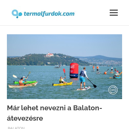
Termalfur
MENU
Skip
to
content
Már lehet nevezni a Balaton-
átevezésre
TERMALFURDOK.COM
BALATON