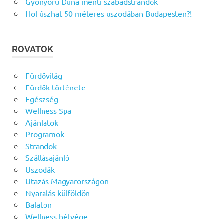
Gyönyörű Duna menti szabadstrandok
Hol úszhat 50 méteres uszodában Budapesten?!
ROVATOK
Fürdővilág
Fürdők története
Egészség
Wellness Spa
Ajánlatok
Programok
Strandok
Szállásajánló
Uszodák
Utazás Magyarországon
Nyaralás külföldön
Balaton
Wellness hétvége