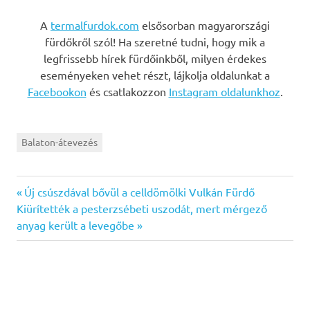
A
termalfurdok.com
elsősorban magyarországi
fürdőkről szól! Ha szeretné tudni, hogy mik a
legfrissebb hírek fürdőinkből, milyen érdekes
eseményeken vehet részt, lájkolja oldalunkat a
Facebookon
és csatlakozzon
Instagram oldalunkhoz
.
Balaton-átevezés
Previous
Bejegyzés
Új csúszdával bővül a celldömölki Vulkán Fürdő
Next
Post:
Kiürítették a pesterzsébeti uszodát, mert mérgező
navigáció
Post:
anyag került a levegőbe