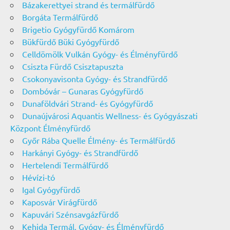
Bázakerettyei strand és termálfürdő
Borgáta Termálfürdő
Brigetio Gyógyfürdő Komárom
Bükfürdő Büki Gyógyfürdő
Celldömölk Vulkán Gyógy- és Élményfürdő
Csiszta Fürdő Csisztapuszta
Csokonyavisonta Gyógy- és Strandfürdő
Dombóvár – Gunaras Gyógyfürdő
Dunaföldvári Strand- és Gyógyfürdő
Dunaújvárosi Aquantis Wellness- és Gyógyászati
Központ Élményfürdő
Győr Rába Quelle Élmény- és Termálfürdő
Harkányi Gyógy- és Strandfürdő
Hertelendi Termálfürdő
Hévízi-tó
Igal Gyógyfürdő
Kaposvár Virágfürdő
Kapuvári Szénsavgázfürdő
Kehida Termál, Gyógy- és Élményfürdő