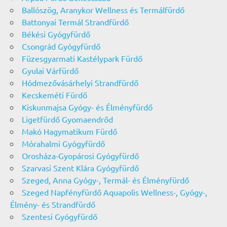
Ballószög, Aranykor Wellness és Termálfürdő
Battonyai Termál Strandfürdő
Békési Gyógyfürdő
Csongrád Gyógyfürdő
Füzesgyarmati Kastélypark Fürdő
Gyulai Várfürdő
Hódmezővásárhelyi Strandfürdő
Kecskeméti Fürdő
Kiskunmajsa Gyógy- és Élményfürdő
Ligetfürdő Gyomaendrőd
Makó Hagymatikum Fürdő
Mórahalmi Gyógyfürdő
Orosháza-Gyopárosi Gyógyfürdő
Szarvasi Szent Klára Gyógyfürdő
Szeged, Anna Gyógy-, Termál- és Élményfürdő
Szeged Napfényfürdő Aquapolis Wellness-, Gyógy-,
Élmény- és Strandfürdő
Szentesi Gyógyfürdő