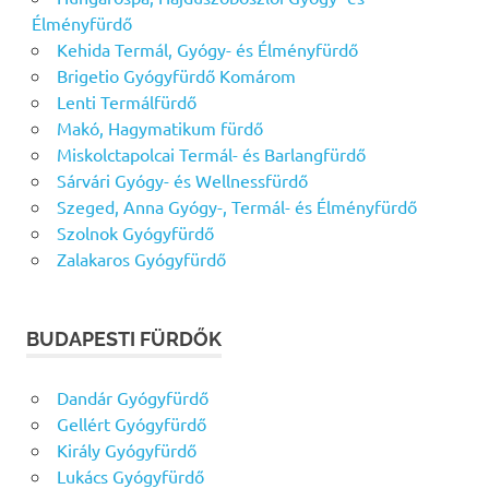
Élményfürdő
Kehida Termál, Gyógy- és Élményfürdő
Brigetio Gyógyfürdő Komárom
Lenti Termálfürdő
Makó, Hagymatikum fürdő
Miskolctapolcai Termál- és Barlangfürdő
Sárvári Gyógy- és Wellnessfürdő
Szeged, Anna Gyógy-, Termál- és Élményfürdő
Szolnok Gyógyfürdő
Zalakaros Gyógyfürdő
BUDAPESTI FÜRDŐK
Dandár Gyógyfürdő
Gellért Gyógyfürdő
Király Gyógyfürdő
Lukács Gyógyfürdő