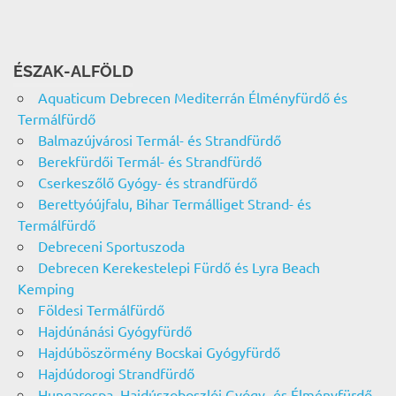
ÉSZAK-ALFÖLD
Aquaticum Debrecen Mediterrán Élményfürdő és
Termálfürdő
Balmazújvárosi Termál- és Strandfürdő
Berekfürdői Termál- és Strandfürdő
Cserkeszőlő Gyógy- és strandfürdő
Berettyóújfalu, Bihar Termálliget Strand- és
Termálfürdő
Debreceni Sportuszoda
Debrecen Kerekestelepi Fürdő és Lyra Beach
Kemping
Földesi Termálfürdő
Hajdúnánási Gyógyfürdő
Hajdúböszörmény Bocskai Gyógyfürdő
Hajdúdorogi Strandfürdő
Hungarospa, Hajdúszoboszlói Gyógy- és Élményfürdő