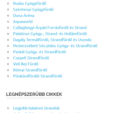
Rudas Gyógyfürdő
Széchenyi Gyógyfürdő
Duna Aréna
Aquaworld
Csillaghegyi Árpád Forrásfürdő és Strand
Palatinus Gyógy-, Strand- és Hullámfürdő
Dagály Termálfürdő, Strandfürdő és Uszoda
Pesterzsébeti Sós-jódos Gyógy- és Strandfürdő
Paskál Gyógy- és Strandfürdő
Csepeli Strandfürdő
Veli Bej Fürdő
Római Strandfürdő
Pünkösdfürdői Strandfürdő
LEGNÉPSZERŰBB CIKKEK
Legjobb balatoni strandok