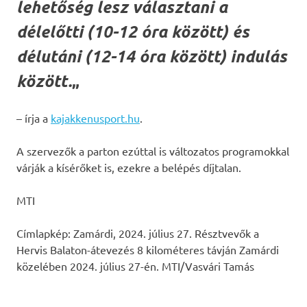
lehetőség lesz választani a
délelőtti (10-12 óra között) és
délutáni (12-14 óra között) indulás
„
között.
– írja a
kajakkenusport.hu
.
A szervezők a parton ezúttal is változatos programokkal
várják a kísérőket is, ezekre a belépés díjtalan.
MTI
Címlapkép: Zamárdi, 2024. július 27. Résztvevők a
Hervis Balaton-átevezés 8 kilométeres távján Zamárdi
közelében 2024. július 27-én. MTI/Vasvári Tamás