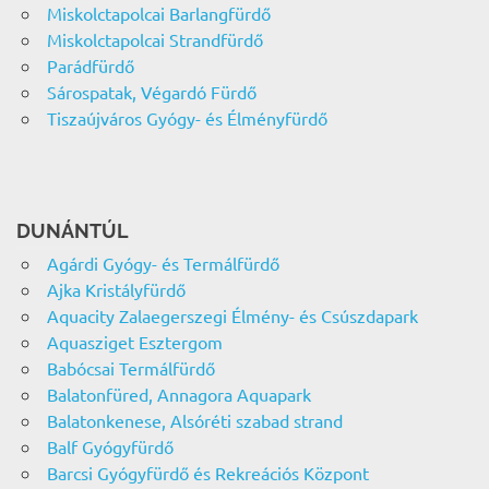
Miskolctapolcai Barlangfürdő
Miskolctapolcai Strandfürdő
Parádfürdő
Sárospatak, Végardó Fürdő
Tiszaújváros Gyógy- és Élményfürdő
DUNÁNTÚL
Agárdi Gyógy- és Termálfürdő
Ajka Kristályfürdő
Aquacity Zalaegerszegi Élmény- és Csúszdapark
Aquasziget Esztergom
Babócsai Termálfürdő
Balatonfüred, Annagora Aquapark
Balatonkenese, Alsóréti szabad strand
Balf Gyógyfürdő
Barcsi Gyógyfürdő és Rekreációs Központ