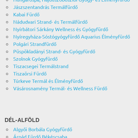
Jászszentandrás Termálfürdő
Kabai Fürdő
Nádudvari Strand- és Termálfürdő
Nyírbátori Sárkány Wellness és Gyógyfürdő
Nyíregyháza-Sóstógyógyfürdő Aquarius Élményfürdő
Polgári Strandfürdő
Püspökladányi Strand- és Gyógyfürdő
Szolnok Gyógyfürdő
Tiszacsegei Termálstrand
Tiszaörsi Fürdő
Túrkeve Termál és Élményfürdő
Vásárosnamény Termál- és Wellness Fürdő
DÉL-ALFÖLD
Algyői Borbála Gyógyfürdő
Árpád Fürdő Békéscsaba