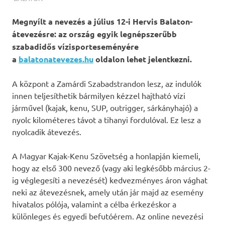
Megnyílt a nevezés a július 12-i Hervis Balaton-
átevezésre: az ország egyik legnépszerűbb
szabadidős vízisporteseményére
a
balatonatevezes.hu
oldalon lehet jelentkezni.
A központ a Zamárdi Szabadstrandon lesz, az indulók
innen teljesíthetik bármilyen kézzel hajtható vízi
járművel (kajak, kenu, SUP, outrigger, sárkányhajó) a
nyolc kilométeres távot a tihanyi fordulóval. Ez lesz a
nyolcadik átevezés.
A Magyar Kajak-Kenu Szövetség a honlapján kiemeli,
hogy az első 300 nevező (vagy aki legkésőbb március 2-
ig véglegesíti a nevezését) kedvezményes áron vághat
neki az átevezésnek, amely után jár majd az esemény
hivatalos pólója, valamint a célba érkezéskor a
különleges és egyedi befutóérem. Az online nevezési