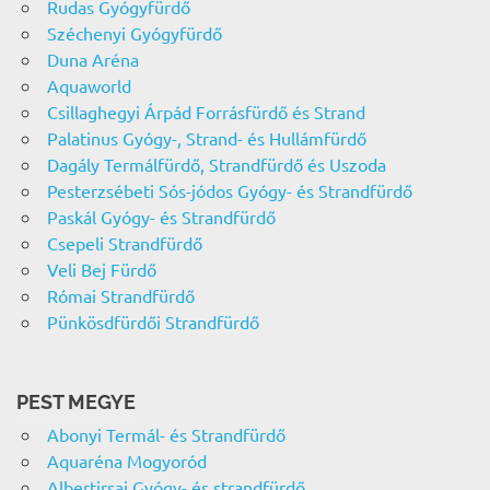
Rudas Gyógyfürdő
Széchenyi Gyógyfürdő
Duna Aréna
Aquaworld
Csillaghegyi Árpád Forrásfürdő és Strand
Palatinus Gyógy-, Strand- és Hullámfürdő
Dagály Termálfürdő, Strandfürdő és Uszoda
Pesterzsébeti Sós-jódos Gyógy- és Strandfürdő
Paskál Gyógy- és Strandfürdő
Csepeli Strandfürdő
Veli Bej Fürdő
Római Strandfürdő
Pünkösdfürdői Strandfürdő
PEST MEGYE
Abonyi Termál- és Strandfürdő
Aquaréna Mogyoród
Albertirsai Gyógy- és strandfürdő