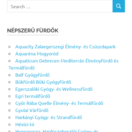
Search
SEARCH
for:
NÉPSZERŰ FÜRDŐK
Aquacity Zalaegerszegi Élmény- és Csúszdapark
Aquaréna Mogyoród
Aquaticum Debrecen Mediterrán Élményfürdő és
Termálfürdő
Balf Gyógyfürdő
Bükfürdő Büki Gyógyfürdő
Egerszalóki Gyógy- és Wellnessfürdő
Egri termálfürdő
Győr Rába Quelle Élmény- és Termálfürdő
Gyulai Várfürdő
Harkányi Gyógy- és Strandfürdő
Hévízi-tó
Hungarospa, Hajdúszoboszlói Gyógy- és