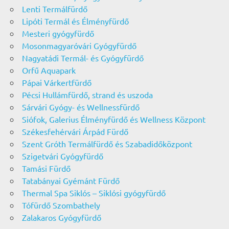
Lenti Termálfürdő
Lipóti Termál és Élményfürdő
Mesteri gyógyfürdő
Mosonmagyaróvári Gyógyfürdő
Nagyatádi Termál- és Gyógyfürdő
Orfű Aquapark
Pápai Várkertfürdő
Pécsi Hullámfürdő, strand és uszoda
Sárvári Gyógy- és Wellnessfürdő
Siófok, Galerius Élményfürdő és Wellness Központ
Székesfehérvári Árpád Fürdő
Szent Gróth Termálfürdő és Szabadidőközpont
Szigetvári Gyógyfürdő
Tamási Fürdő
Tatabányai Gyémánt Fürdő
Thermal Spa Siklós – Siklósi gyógyfürdő
Tófürdő Szombathely
Zalakaros Gyógyfürdő