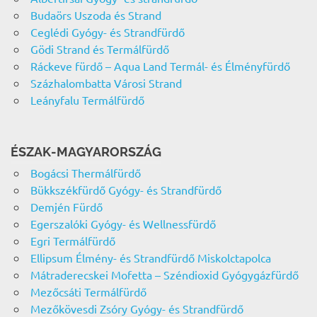
Budaörs Uszoda és Strand
Ceglédi Gyógy- és Strandfürdő
Gödi Strand és Termálfürdő
Ráckeve fürdő – Aqua Land Termál- és Élményfürdő
Százhalombatta Városi Strand
Leányfalu Termálfürdő
ÉSZAK-MAGYARORSZÁG
Bogácsi Thermálfürdő
Bükkszékfürdő Gyógy- és Strandfürdő
Demjén Fürdő
Egerszalóki Gyógy- és Wellnessfürdő
Egri Termálfürdő
Ellipsum Élmény- és Strandfürdő Miskolctapolca
Mátraderecskei Mofetta – Széndioxid Gyógygázfürdő
Mezőcsáti Termálfürdő
Mezőkövesdi Zsóry Gyógy- és Strandfürdő