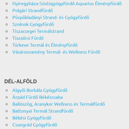
Nyíregyháza-Sóstógyógyfürdő Aquarius Élményfürdő
Polgári Strandfürdő
Püspökladányi Strand- és Gyógyfürdő
Szolnok Gyógyfürdő
Tiszacsegei Termálstrand
Tiszaörsi Fürdő
Túrkeve Termál és Élményfürdő
Vásárosnamény Termál- és Wellness Fürdő
DÉL-ALFÖLD
Algyői Borbála Gyógyfürdő
Árpád Fürdő Békéscsaba
Ballószög, Aranykor Wellness és Termálfürdő
Battonyai Termál Strandfürdő
Békési Gyógyfürdő
Csongrád Gyógyfürdő