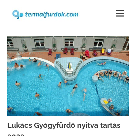
Termalfur
MENU
Skip
to
content
Lukács Gyógyfürdő nyitva tartás