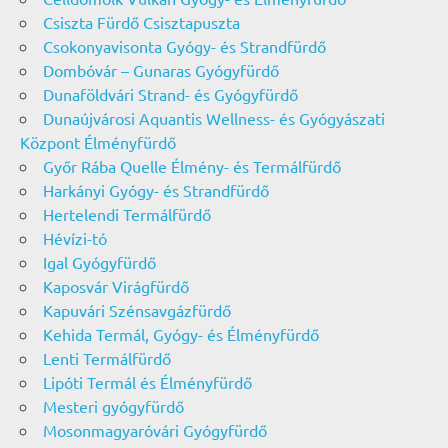
Csiszta Fürdő Csisztapuszta
Csokonyavisonta Gyógy- és Strandfürdő
Dombóvár – Gunaras Gyógyfürdő
Dunaföldvári Strand- és Gyógyfürdő
Dunaújvárosi Aquantis Wellness- és Gyógyászati
Központ Élményfürdő
Győr Rába Quelle Élmény- és Termálfürdő
Harkányi Gyógy- és Strandfürdő
Hertelendi Termálfürdő
Hévízi-tó
Igal Gyógyfürdő
Kaposvár Virágfürdő
Kapuvári Szénsavgázfürdő
Kehida Termál, Gyógy- és Élményfürdő
Lenti Termálfürdő
Lipóti Termál és Élményfürdő
Mesteri gyógyfürdő
Mosonmagyaróvári Gyógyfürdő