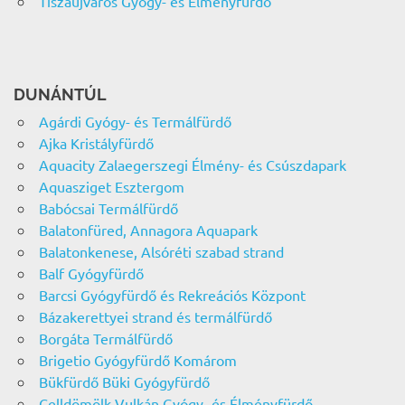
Tiszaújváros Gyógy- és Élményfürdő
DUNÁNTÚL
Agárdi Gyógy- és Termálfürdő
Ajka Kristályfürdő
Aquacity Zalaegerszegi Élmény- és Csúszdapark
Aquasziget Esztergom
Babócsai Termálfürdő
Balatonfüred, Annagora Aquapark
Balatonkenese, Alsóréti szabad strand
Balf Gyógyfürdő
Barcsi Gyógyfürdő és Rekreációs Központ
Bázakerettyei strand és termálfürdő
Borgáta Termálfürdő
Brigetio Gyógyfürdő Komárom
Bükfürdő Büki Gyógyfürdő
Celldömölk Vulkán Gyógy- és Élményfürdő