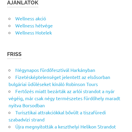
AJÁNLATOK
Wellness akció
Wellness hétvége
Wellness Hotelek
FRISS
Négynapos fürdőfesztivál Harkányban
Fizetésképtelenséget jelentett az elsősorban
bulgáriai üdüléseket kínáló Robinson Tours
Fertőzés miatt bezárták az arlói strandot a nyár
végéig, már csak négy természetes fürdőhely maradt
nyitva Borsodban
Turisztikai attrakciókkal bővült a tiszafüredi
szabadvízi strand
Újra megnyitották a keszthelyi Helikon Strandot