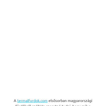
A
termalfurdok.com
elsősorban magyarországi
fürdőkről szól! Ha szeretné tudni, hogy mik a