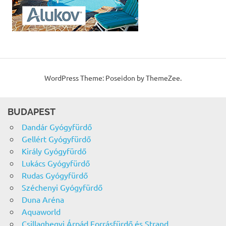
WordPress Theme: Poseidon by ThemeZee.
BUDAPEST
Dandár Gyógyfürdő
Gellért Gyógyfürdő
Király Gyógyfürdő
Lukács Gyógyfürdő
Rudas Gyógyfürdő
Széchenyi Gyógyfürdő
Duna Aréna
Aquaworld
Csillaghegyi Árpád Forrásfürdő és Strand