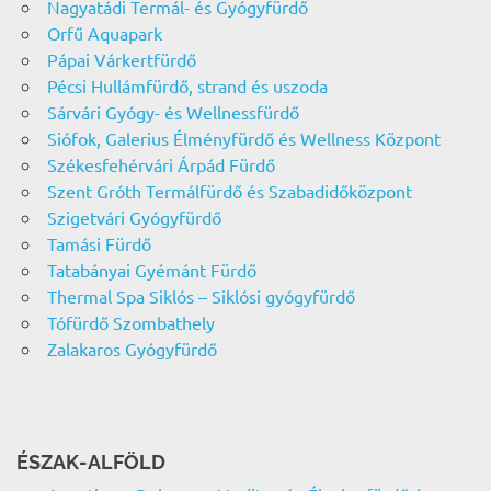
Nagyatádi Termál- és Gyógyfürdő
Orfű Aquapark
Pápai Várkertfürdő
Pécsi Hullámfürdő, strand és uszoda
Sárvári Gyógy- és Wellnessfürdő
Siófok, Galerius Élményfürdő és Wellness Központ
Székesfehérvári Árpád Fürdő
Szent Gróth Termálfürdő és Szabadidőközpont
Szigetvári Gyógyfürdő
Tamási Fürdő
Tatabányai Gyémánt Fürdő
Thermal Spa Siklós – Siklósi gyógyfürdő
Tófürdő Szombathely
Zalakaros Gyógyfürdő
ÉSZAK-ALFÖLD