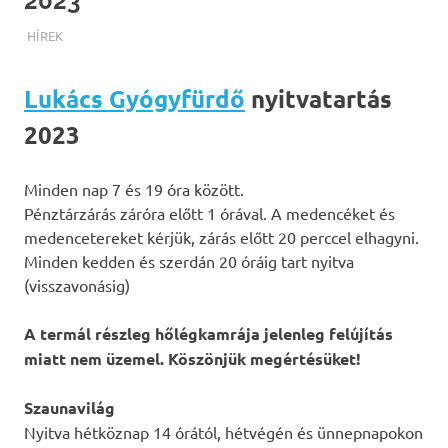
2023
TERMALFURDOK.COM
HÍREK
Lukács Gyógyfürdő
nyitvatartás
2023
Minden nap 7 és 19 óra között.
Pénztárzárás záróra előtt 1 órával. A medencéket és
medencetereket kérjük, zárás előtt 20 perccel elhagyni.
Minden kedden és szerdán 20 óráig tart nyitva
(visszavonásig)
A termál részleg hőlégkamrája jelenleg felújítás
miatt nem üzemel. Köszönjük megértésüket!
Szaunavilág
Nyitva hétköznap 14 órától, hétvégén és ünnepnapokon