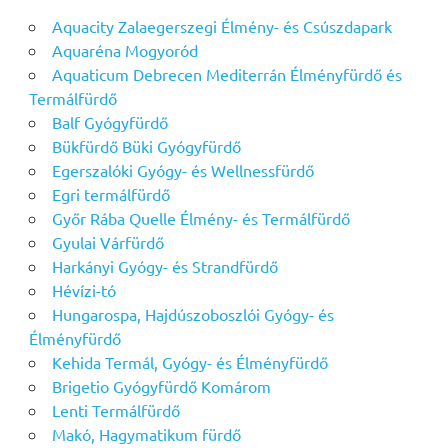
Aquacity Zalaegerszegi Élmény- és Csúszdapark
Aquaréna Mogyoród
Aquaticum Debrecen Mediterrán Élményfürdő és
Termálfürdő
Balf Gyógyfürdő
Bükfürdő Büki Gyógyfürdő
Egerszalóki Gyógy- és Wellnessfürdő
Egri termálfürdő
Győr Rába Quelle Élmény- és Termálfürdő
Gyulai Várfürdő
Harkányi Gyógy- és Strandfürdő
Hévízi-tó
Hungarospa, Hajdúszoboszlói Gyógy- és
Élményfürdő
Kehida Termál, Gyógy- és Élményfürdő
Brigetio Gyógyfürdő Komárom
Lenti Termálfürdő
Makó, Hagymatikum fürdő