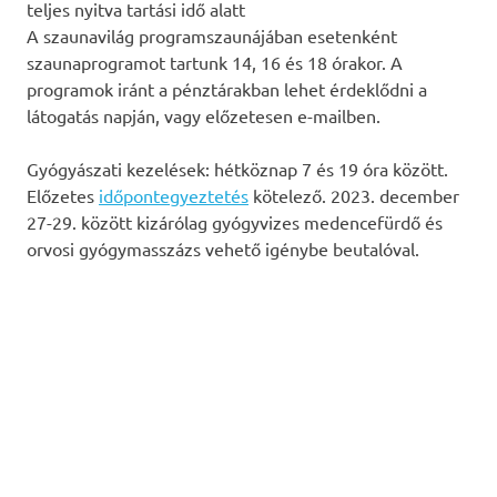
teljes nyitva tartási idő alatt
A szaunavilág programszaunájában esetenként
szaunaprogramot tartunk 14, 16 és 18 órakor. A
programok iránt a pénztárakban lehet érdeklődni a
látogatás napján, vagy előzetesen e-mailben.
Gyógyászati kezelések: hétköznap 7 és 19 óra között.
Előzetes
időpontegyeztetés
kötelező. 2023. december
27-29. között kizárólag gyógyvizes medencefürdő és
orvosi gyógymasszázs vehető igénybe beutalóval.