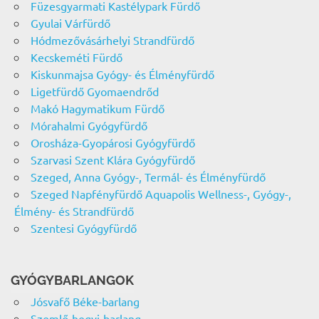
Füzesgyarmati Kastélypark Fürdő
Gyulai Várfürdő
Hódmezővásárhelyi Strandfürdő
Kecskeméti Fürdő
Kiskunmajsa Gyógy- és Élményfürdő
Ligetfürdő Gyomaendrőd
Makó Hagymatikum Fürdő
Mórahalmi Gyógyfürdő
Orosháza-Gyopárosi Gyógyfürdő
Szarvasi Szent Klára Gyógyfürdő
Szeged, Anna Gyógy-, Termál- és Élményfürdő
Szeged Napfényfürdő Aquapolis Wellness-, Gyógy-,
Élmény- és Strandfürdő
Szentesi Gyógyfürdő
GYÓGYBARLANGOK
Jósvafő Béke-barlang
Szemlő-hegyi-barlang