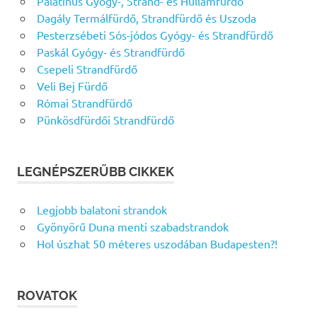
Palatinus Gyógy-, Strand- és Hullámfürdő
Dagály Termálfürdő, Strandfürdő és Uszoda
Pesterzsébeti Sós-jódos Gyógy- és Strandfürdő
Paskál Gyógy- és Strandfürdő
Csepeli Strandfürdő
Veli Bej Fürdő
Római Strandfürdő
Pünkösdfürdői Strandfürdő
LEGNÉPSZERŰBB CIKKEK
Legjobb balatoni strandok
Gyönyörű Duna menti szabadstrandok
Hol úszhat 50 méteres uszodában Budapesten?!
ROVATOK