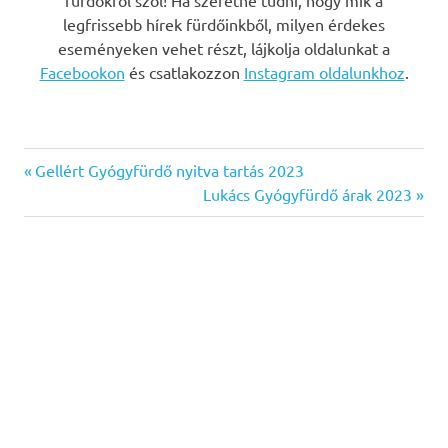
legfrissebb hírek fürdőinkből, milyen érdekes
eseményeken vehet részt, lájkolja oldalunkat a
Facebookon
és csatlakozzon
Instagram oldalunkhoz
.
Previous
Bejegyzés
Gellért Gyógyfürdő nyitva tartás 2023
Post:
Next
Lukács Gyógyfürdő árak 2023
navigáció
Post: