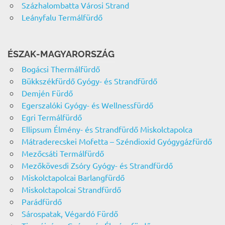
Százhalombatta Városi Strand
Leányfalu Termálfürdő
ÉSZAK-MAGYARORSZÁG
Bogácsi Thermálfürdő
Bükkszékfürdő Gyógy- és Strandfürdő
Demjén Fürdő
Egerszalóki Gyógy- és Wellnessfürdő
Egri Termálfürdő
Ellipsum Élmény- és Strandfürdő Miskolctapolca
Mátraderecskei Mofetta – Széndioxid Gyógygázfürdő
Mezőcsáti Termálfürdő
Mezőkövesdi Zsóry Gyógy- és Strandfürdő
Miskolctapolcai Barlangfürdő
Miskolctapolcai Strandfürdő
Parádfürdő
Sárospatak, Végardó Fürdő