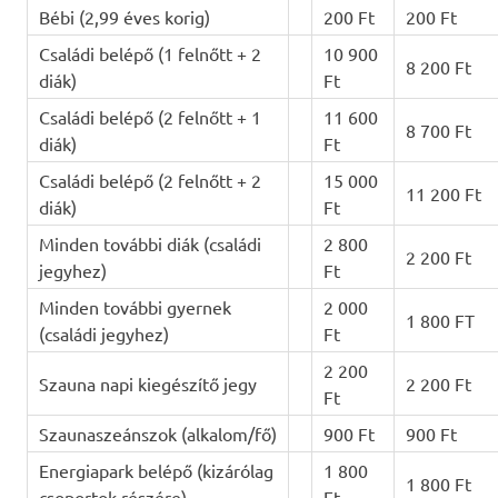
Bébi (2,99 éves korig)
200 Ft
200 Ft
Családi belépő (1 felnőtt + 2
10 900
8 200 Ft
diák)
Ft
Családi belépő (2 felnőtt + 1
11 600
8 700 Ft
diák)
Ft
Családi belépő (2 felnőtt + 2
15 000
11 200 Ft
diák)
Ft
Minden további diák (családi
2 800
2 200 Ft
jegyhez)
Ft
Minden további gyernek
2 000
1 800 FT
(családi jegyhez)
Ft
2 200
Szauna napi kiegészítő jegy
2 200 Ft
Ft
Szaunaszeánszok (alkalom/fő)
900 Ft
900 Ft
Energiapark belépő (kizárólag
1 800
1 800 Ft
csoportok részére)
Ft