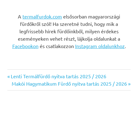
A
termalfurdok.com
elsősorban magyarországi
fürdőkről szól! Ha szeretné tudni, hogy mik a
legfrissebb hírek fürdőinkből, milyen érdekes
eseményeken vehet részt, lájkolja oldalunkat a
Facebookon
és csatlakozzon
Instagram oldalunkhoz
.
Previous
Bejegyzés
Lenti Termálfürdő nyitva tartás 2025 / 2026
Post:
Next
Makói Hagymatikum Fürdő nyitva tartás 2025 / 2026
navigáció
Post: