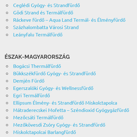
Ceglédi Gyógy- és Strandfürdő
Gödi Strand és Termálfürdő
Ráckeve fürdő – Aqua Land Termál- és Élményfürdő
Százhalombatta Városi Strand
Leányfalu Termálfürdő
ÉSZAK-MAGYARORSZÁG
Bogácsi Thermálfürdő
Bükkszékfürdő Gyógy- és Strandfürdő
Demjén Fürdő
Egerszalóki Gyógy- és Wellnessfürdő
Egri Termálfürdő
Ellipsum Élmény- és Strandfürdő Miskolctapolca
Mátraderecskei Mofetta – Széndioxid Gyógygázfürdő
Mezőcsáti Termálfürdő
Mezőkövesdi Zsóry Gyógy- és Strandfürdő
Miskolctapolcai Barlangfürdő