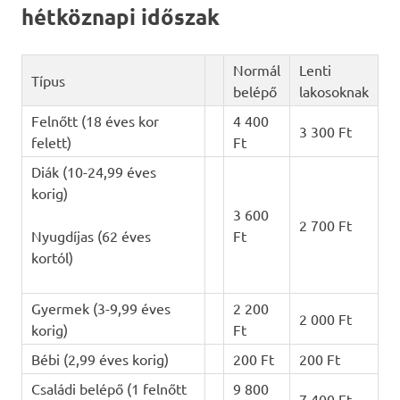
hétköznapi időszak
Normál
Lenti
Típus
belépő
lakosoknak
Felnőtt (18 éves kor
4 400
3 300 Ft
felett)
Ft
Diák (10-24,99 éves
korig)
3 600
2 700 Ft
Nyugdíjas (62 éves
Ft
kortól)
Gyermek (3-9,99 éves
2 200
2 000 Ft
korig)
Ft
Bébi (2,99 éves korig)
200 Ft
200 Ft
Családi belépő (1 felnőtt
9 800
7 400 Ft