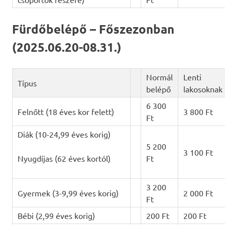
Fürdőbelépő – Főszezonban
(2025.06.20-08.31.)
Normál
Lenti
Típus
belépő
lakosoknak
6 300
Felnőtt (18 éves kor felett)
3 800 Ft
Ft
Diák (10-24,99 éves korig)
5 200
3 100 Ft
Nyugdíjas (62 éves kortól)
Ft
3 200
Gyermek (3-9,99 éves korig)
2 000 Ft
Ft
Bébi (2,99 éves korig)
200 Ft
200 Ft