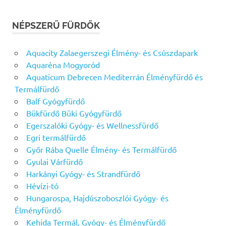
NÉPSZERŰ FÜRDŐK
Aquacity Zalaegerszegi Élmény- és Csúszdapark
Aquaréna Mogyoród
Aquaticum Debrecen Mediterrán Élményfürdő és
Termálfürdő
Balf Gyógyfürdő
Bükfürdő Büki Gyógyfürdő
Egerszalóki Gyógy- és Wellnessfürdő
Egri termálfürdő
Győr Rába Quelle Élmény- és Termálfürdő
Gyulai Várfürdő
Harkányi Gyógy- és Strandfürdő
Hévízi-tó
Hungarospa, Hajdúszoboszlói Gyógy- és
Élményfürdő
Kehida Termál, Gyógy- és Élményfürdő