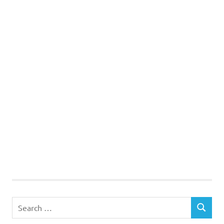
Search
SEARCH
for: