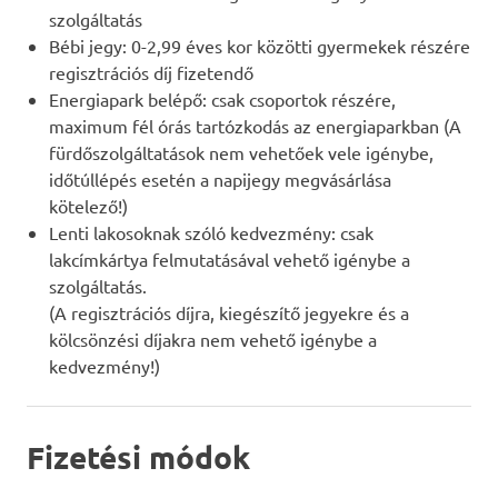
szolgáltatás
Bébi jegy: 0-2,99 éves kor közötti gyermekek részére
regisztrációs díj fizetendő
Energiapark belépő: csak csoportok részére,
maximum fél órás tartózkodás az energiaparkban (A
fürdőszolgáltatások nem vehetőek vele igénybe,
időtúllépés esetén a napijegy megvásárlása
kötelező!)
Lenti lakosoknak szóló kedvezmény: csak
lakcímkártya felmutatásával vehető igénybe a
szolgáltatás.
(A regisztrációs díjra, kiegészítő jegyekre és a
kölcsönzési díjakra nem vehető igénybe a
kedvezmény!)
Fizetési módok