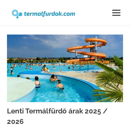
Termalfur
MENU
Skip
to
content
Lenti Termálfürdő árak 2025 /
2026