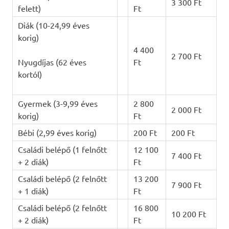
3 300 Ft
felett)
Ft
Diák (10-24,99 éves
korig)
4 400
2 700 Ft
Nyugdíjas (62 éves
Ft
kortól)
Gyermek (3-9,99 éves
2 800
2 000 Ft
korig)
Ft
Bébi (2,99 éves korig)
200 Ft
200 Ft
Családi belépő (1 felnőtt
12 100
7 400 Ft
+ 2 diák)
Ft
Családi belépő (2 felnőtt
13 200
7 900 Ft
+ 1 diák)
Ft
Családi belépő (2 felnőtt
16 800
10 200 Ft
+ 2 diák)
Ft