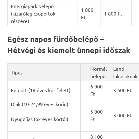
Energiapark belépő
1 800
(kizárólag csoportok
1 800 Ft
Ft
részére)
Egész napos fürdőbelépő –
Hétvégi és kiemelt ünnepi időszak
Normál
Lenti
Típus
belépő
lakosoknak
6 000
Felnőtt (18 éves kor felett)
3 600 Ft
Ft
Diák (10-24,99 éves korig)
5 000
3 000 Ft
Nyugdíjas (62 éves kortól)
Ft
3 100