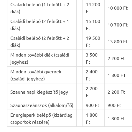
Családi belépő (1 felnőtt + 2
14 200
10 000 Ft
diák)
Ft
Családi belépő (2 felnőtt + 1
15 100
10 700 Ft
diák)
Ft
Családi belépő (2 felnőtt + 2
19 500
13 800 Ft
diák)
Ft
Minden további diák (családi
3 500
2 200 Ft
jegyhez)
Ft
Minden további gyernek
2 400
1 800 FT
(családi jegyhez)
Ft
2 200
Szauna napi kiegészítő jegy
2 200 Ft
Ft
Szaunaszeánszok (alkalom/fő)
900 Ft
900 Ft
Energiapark belépő (kizárólag
1 800
1 800 Ft
csoportok részére)
Ft