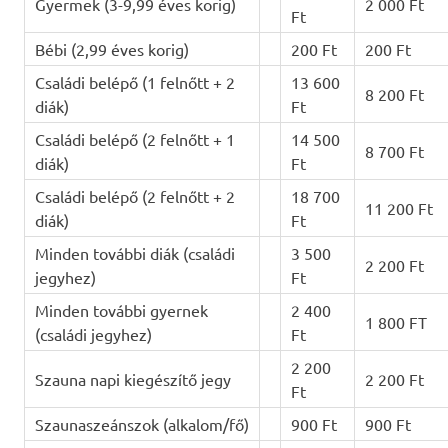
Gyermek (3-9,99 éves korig)
2 000 Ft
Ft
Bébi (2,99 éves korig)
200 Ft
200 Ft
Családi belépő (1 felnőtt + 2
13 600
8 200 Ft
diák)
Ft
Családi belépő (2 felnőtt + 1
14 500
8 700 Ft
diák)
Ft
Családi belépő (2 felnőtt + 2
18 700
11 200 Ft
diák)
Ft
Minden további diák (családi
3 500
2 200 Ft
jegyhez)
Ft
Minden további gyernek
2 400
1 800 FT
(családi jegyhez)
Ft
2 200
Szauna napi kiegészítő jegy
2 200 Ft
Ft
Szaunaszeánszok (alkalom/fő)
900 Ft
900 Ft