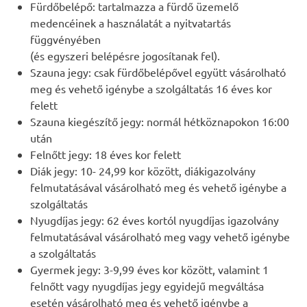
Fürdőbelépő: tartalmazza a fürdő üzemelő
medencéinek a használatát a nyitvatartás
függvényében
(és egyszeri belépésre jogosítanak fel).
Szauna jegy: csak fürdőbelépővel együtt vásárolható
meg és vehető igénybe a szolgáltatás 16 éves kor
felett
Szauna kiegészítő jegy: normál hétköznapokon 16:00
után
Felnőtt jegy: 18 éves kor felett
Diák jegy: 10- 24,99 kor között, diákigazolvány
felmutatásával vásárolható meg és vehető igénybe a
szolgáltatás
Nyugdíjas jegy: 62 éves kortól nyugdíjas igazolvány
felmutatásával vásárolható meg vagy vehető igénybe
a szolgáltatás
Gyermek jegy: 3-9,99 éves kor között, valamint 1
felnőtt vagy nyugdíjas jegy egyidejű megváltása
esetén vásárolható meg és vehető igénybe a