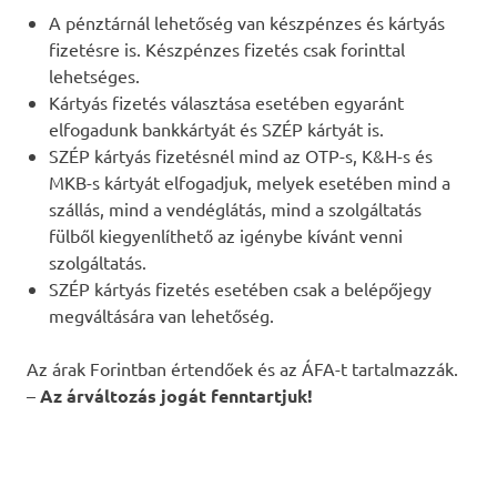
A pénztárnál lehetőség van készpénzes és kártyás
fizetésre is. Készpénzes fizetés csak forinttal
lehetséges.
Kártyás fizetés választása esetében egyaránt
elfogadunk bankkártyát és SZÉP kártyát is.
SZÉP kártyás fizetésnél mind az OTP-s, K&H-s és
MKB-s kártyát elfogadjuk, melyek esetében mind a
szállás, mind a vendéglátás, mind a szolgáltatás
fülből kiegyenlíthető az igénybe kívánt venni
szolgáltatás.
SZÉP kártyás fizetés esetében csak a belépőjegy
megváltására van lehetőség.
Az árak Forintban értendőek és az ÁFA-t tartalmazzák.
–
Az árváltozás jogát fenntartjuk!