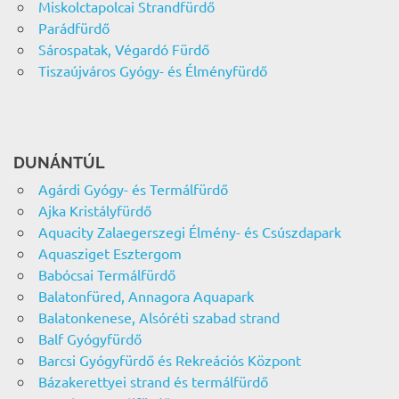
Miskolctapolcai Strandfürdő
Parádfürdő
Sárospatak, Végardó Fürdő
Tiszaújváros Gyógy- és Élményfürdő
DUNÁNTÚL
Agárdi Gyógy- és Termálfürdő
Ajka Kristályfürdő
Aquacity Zalaegerszegi Élmény- és Csúszdapark
Aquasziget Esztergom
Babócsai Termálfürdő
Balatonfüred, Annagora Aquapark
Balatonkenese, Alsóréti szabad strand
Balf Gyógyfürdő
Barcsi Gyógyfürdő és Rekreációs Központ
Bázakerettyei strand és termálfürdő