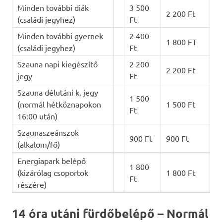
Minden további diák
3 500
2 200 Ft
(családi jegyhez)
Ft
Minden további gyernek
2 400
1 800 FT
(családi jegyhez)
Ft
Szauna napi kiegészítő
2 200
2 200 Ft
jegy
Ft
Szauna délutáni k. jegy
1 500
(normál hétköznapokon
1 500 Ft
Ft
16:00 után)
Szaunaszeánszok
900 Ft
900 Ft
(alkalom/fő)
Energiapark belépő
1 800
(kizárólag csoportok
1 800 Ft
Ft
részére)
14 óra utáni fürdőbelépő – Normál