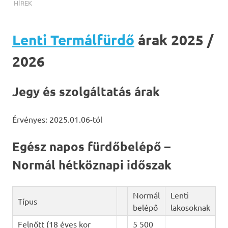
TERMALFURDOK.COM
HÍREK
Lenti Termálfürdő
árak 2025 /
2026
Jegy és szolgáltatás árak
Érvényes: 2025.01.06-tól
Egész napos fürdőbelépő –
Normál hétköznapi időszak
Normál
Lenti
Típus
belépő
lakosoknak
Felnőtt (18 éves kor
5 500