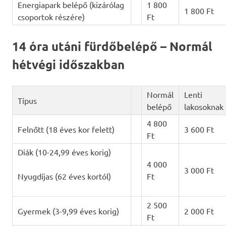
Energiapark belépő (kizárólag
1 800
1 800 Ft
csoportok részére)
Ft
14 óra utáni fürdőbelépő – Normál
hétvégi időszakban
Normál
Lenti
Típus
belépő
lakosoknak
4 800
Felnőtt (18 éves kor felett)
3 600 Ft
Ft
Diák (10-24,99 éves korig)
4 000
3 000 Ft
Nyugdíjas (62 éves kortól)
Ft
2 500
Gyermek (3-9,99 éves korig)
2 000 Ft
Ft