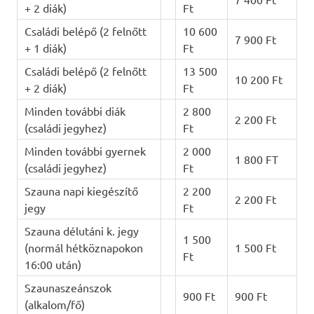
+ 2 diák)
Ft
Családi belépő (2 felnőtt
10 600
7 900 Ft
+ 1 diák)
Ft
Családi belépő (2 felnőtt
13 500
10 200 Ft
+ 2 diák)
Ft
Minden további diák
2 800
2 200 Ft
(családi jegyhez)
Ft
Minden további gyernek
2 000
1 800 FT
(családi jegyhez)
Ft
Szauna napi kiegészítő
2 200
2 200 Ft
jegy
Ft
Szauna délutáni k. jegy
1 500
(normál hétköznapokon
1 500 Ft
Ft
16:00 után)
Szaunaszeánszok
900 Ft
900 Ft
(alkalom/fő)