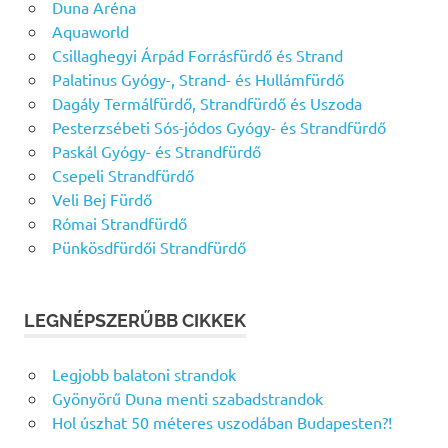
Duna Aréna
Aquaworld
Csillaghegyi Árpád Forrásfürdő és Strand
Palatinus Gyógy-, Strand- és Hullámfürdő
Dagály Termálfürdő, Strandfürdő és Uszoda
Pesterzsébeti Sós-jódos Gyógy- és Strandfürdő
Paskál Gyógy- és Strandfürdő
Csepeli Strandfürdő
Veli Bej Fürdő
Római Strandfürdő
Pünkösdfürdői Strandfürdő
LEGNÉPSZERŰBB CIKKEK
Legjobb balatoni strandok
Gyönyörű Duna menti szabadstrandok
Hol úszhat 50 méteres uszodában Budapesten?!