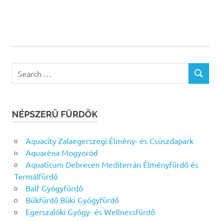
Search
SEARCH
for:
NÉPSZERŰ FÜRDŐK
Aquacity Zalaegerszegi Élmény- és Csúszdapark
Aquaréna Mogyoród
Aquaticum Debrecen Mediterrán Élményfürdő és
Termálfürdő
Balf Gyógyfürdő
Bükfürdő Büki Gyógyfürdő
Egerszalóki Gyógy- és Wellnessfürdő