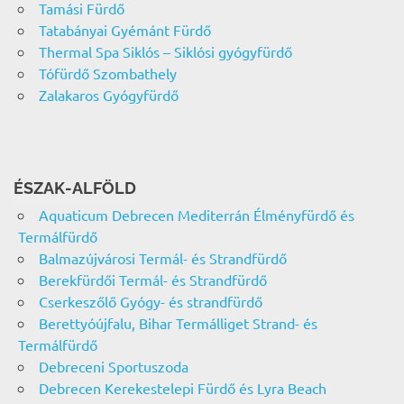
Tamási Fürdő
Tatabányai Gyémánt Fürdő
Thermal Spa Siklós – Siklósi gyógyfürdő
Tófürdő Szombathely
Zalakaros Gyógyfürdő
ÉSZAK-ALFÖLD
Aquaticum Debrecen Mediterrán Élményfürdő és
Termálfürdő
Balmazújvárosi Termál- és Strandfürdő
Berekfürdői Termál- és Strandfürdő
Cserkeszőlő Gyógy- és strandfürdő
Berettyóújfalu, Bihar Termálliget Strand- és
Termálfürdő
Debreceni Sportuszoda
Debrecen Kerekestelepi Fürdő és Lyra Beach