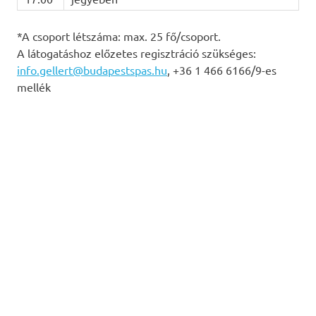
*A csoport létszáma: max. 25 fő/csoport.
A látogatáshoz előzetes regisztráció szükséges:
info.gellert@budapestspas.hu
, +36 1 466 6166/9-es
mellék