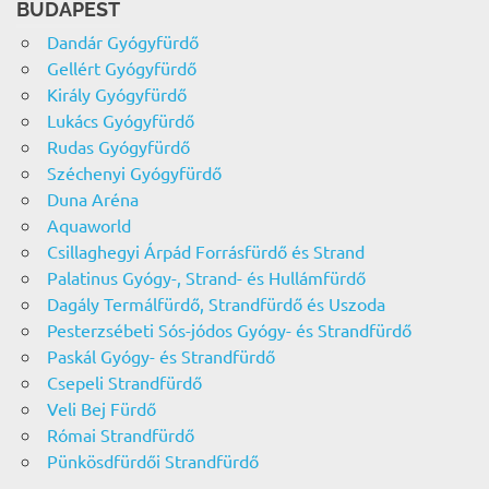
BUDAPEST
Dandár Gyógyfürdő
Gellért Gyógyfürdő
Király Gyógyfürdő
Lukács Gyógyfürdő
Rudas Gyógyfürdő
Széchenyi Gyógyfürdő
Duna Aréna
Aquaworld
Csillaghegyi Árpád Forrásfürdő és Strand
Palatinus Gyógy-, Strand- és Hullámfürdő
Dagály Termálfürdő, Strandfürdő és Uszoda
Pesterzsébeti Sós-jódos Gyógy- és Strandfürdő
Paskál Gyógy- és Strandfürdő
Csepeli Strandfürdő
Veli Bej Fürdő
Római Strandfürdő
Pünkösdfürdői Strandfürdő