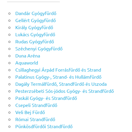
Dandár Gyógyfürdő
Gellért Gyógyfürdő
Király Gyógyfürdő
Lukács Gyógyfürdő
Rudas Gyógyfürdő
Széchenyi Gyógyfürdő
Duna Aréna
Aquaworld
Csillaghegyi Árpád Forrásfürdő és Strand
Palatinus Gyógy-, Strand- és Hullámfürdő
Dagály Termálfürdő, Strandfürdő és Uszoda
Pesterzsébeti Sós-jódos Gyógy- és Strandfürdő
Paskál Gyógy- és Strandfürdő
Csepeli Strandfürdő
Veli Bej Fürdő
Római Strandfürdő
Pünkösdfürdői Strandfürdő