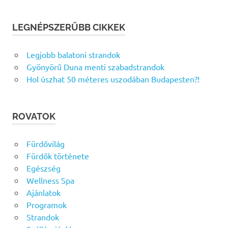
LEGNÉPSZERŰBB CIKKEK
Legjobb balatoni strandok
Gyönyörű Duna menti szabadstrandok
Hol úszhat 50 méteres uszodában Budapesten?!
ROVATOK
Fürdővilág
Fürdők története
Egészség
Wellness Spa
Ajánlatok
Programok
Strandok