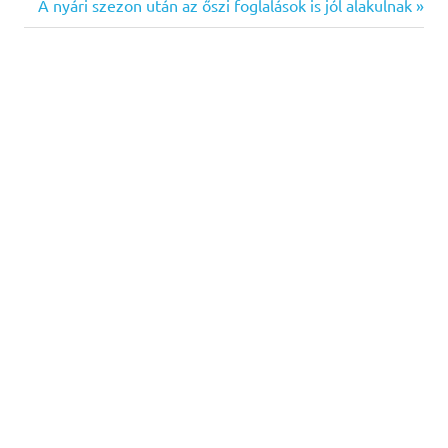
Post:
Next
A nyári szezon után az őszi foglalások is jól alakulnak
navigáció
Post: