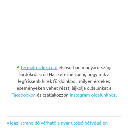
A
termalfurdok.com
elsősorban magyarországi
fürdőkről szól! Ha szeretné tudni, hogy mik a
legfrissebb hírek fürdőinkből, milyen érdekes
eseményeken vehet részt, lájkolja oldalunkat a
Facebookon
és csatlakozzon
Instagram oldalunkhoz
.
Previous
Bejegyzés
Igazi strandidő várható a nyár utolsó hétvégéjén