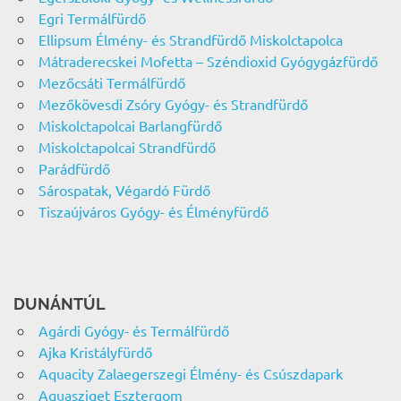
Egri Termálfürdő
Ellipsum Élmény- és Strandfürdő Miskolctapolca
Mátraderecskei Mofetta – Széndioxid Gyógygázfürdő
Mezőcsáti Termálfürdő
Mezőkövesdi Zsóry Gyógy- és Strandfürdő
Miskolctapolcai Barlangfürdő
Miskolctapolcai Strandfürdő
Parádfürdő
Sárospatak, Végardó Fürdő
Tiszaújváros Gyógy- és Élményfürdő
DUNÁNTÚL
Agárdi Gyógy- és Termálfürdő
Ajka Kristályfürdő
Aquacity Zalaegerszegi Élmény- és Csúszdapark
Aquasziget Esztergom