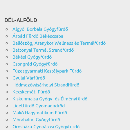
DÉL-ALFÖLD
Algyői Borbála Gyógyfürdő
Árpád Fürdő Békéscsaba
Ballószög, Aranykor Wellness és Termálfürdő
Battonyai Termál Strandfürdő
Békési Gyógyfürdő
Csongrád Gyógyfürdő
Füzesgyarmati Kastélypark Fürdő
Gyulai Várfürdő
Hódmezővásárhelyi Strandfürdő
Kecskeméti Fürdő
Kiskunmajsa Gyógy- és Élményfürdő
Ligetfürdő Gyomaendrőd
Makó Hagymatikum Fürdő
Mórahalmi Gyógyfürdő
Orosháza-Gyopárosi Gyógyfürdő