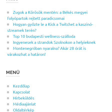
Zugok a Körösök mentén: a Békés megyei
folyópartok rejtett paradicsomai
Hogyan győzte le a Kick a Twitchet a kaszinó-
streamek terén?
Top 10 budapesti wellness-szálloda
Ingyenesek a strandok Szolnokon a helyieknek
Montenegróban nyaralna? Akár 28 órát is
várakozhat a határon!
MENÜ
Kezdőlap
Kapcsolat
Hírbeküldés
Médiaajánlat
Oldaltérkép