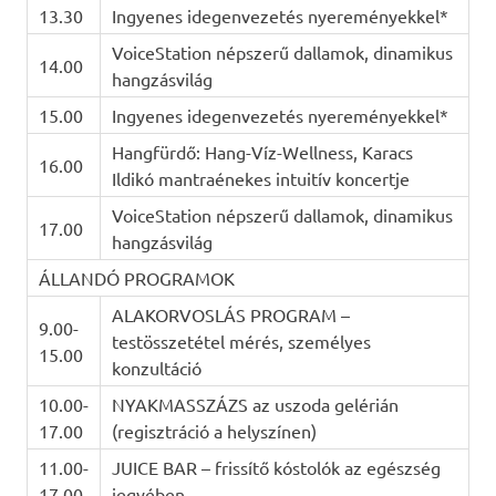
13.30
Ingyenes idegenvezetés nyereményekkel*
VoiceStation népszerű dallamok, dinamikus
14.00
hangzásvilág
15.00
Ingyenes idegenvezetés nyereményekkel*
Hangfürdő: Hang-Víz-Wellness, Karacs
16.00
Ildikó mantraénekes intuitív koncertje
VoiceStation népszerű dallamok, dinamikus
17.00
hangzásvilág
ÁLLANDÓ PROGRAMOK
ALAKORVOSLÁS PROGRAM –
9.00-
testösszetétel mérés, személyes
15.00
konzultáció
10.00-
NYAKMASSZÁZS az uszoda gelérián
17.00
(regisztráció a helyszínen)
11.00-
JUICE BAR – frissítő kóstolók az egészség
17.00
jegyében