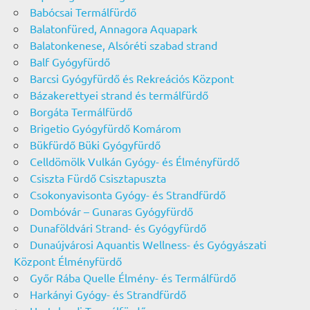
Babócsai Termálfürdő
Balatonfüred, Annagora Aquapark
Balatonkenese, Alsóréti szabad strand
Balf Gyógyfürdő
Barcsi Gyógyfürdő és Rekreációs Központ
Bázakerettyei strand és termálfürdő
Borgáta Termálfürdő
Brigetio Gyógyfürdő Komárom
Bükfürdő Büki Gyógyfürdő
Celldömölk Vulkán Gyógy- és Élményfürdő
Csiszta Fürdő Csisztapuszta
Csokonyavisonta Gyógy- és Strandfürdő
Dombóvár – Gunaras Gyógyfürdő
Dunaföldvári Strand- és Gyógyfürdő
Dunaújvárosi Aquantis Wellness- és Gyógyászati
Központ Élményfürdő
Győr Rába Quelle Élmény- és Termálfürdő
Harkányi Gyógy- és Strandfürdő