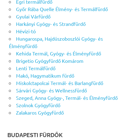
Egri termálfürdő
Győr Rába Quelle Élmény- és Termálfürdő
Gyulai Várfürdő
Harkányi Gyógy- és Strandfürdő
Hévízi-tó
Hungarospa, Hajdúszoboszlói Gyógy- és
Élményfürdő
Kehida Termál, Gyógy- és Élményfürdő
Brigetio Gyógyfürdő Komárom
Lenti Termálfürdő
Makó, Hagymatikum fürdő
Miskolctapolcai Termál- és Barlangfürdő
Sárvári Gyógy- és Wellnessfürdő
Szeged, Anna Gyógy-, Termál- és Élményfürdő
Szolnok Gyógyfürdő
Zalakaros Gyógyfürdő
BUDAPESTI FÜRDŐK