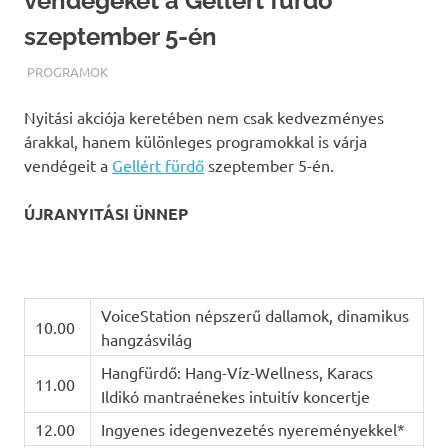
vendégeket a Gellért fürdő
szeptember 5-én
TERMALFURDOK.COM
PROGRAMOK
Nyitási akciója keretében nem csak kedvezményes
árakkal, hanem különleges programokkal is várja
vendégeit a
Gellért fürdő
szeptember 5-én.
ÚJRANYITÁSI ÜNNEP
VoiceStation népszerű dallamok, dinamikus
10.00
hangzásvilág
Hangfürdő: Hang-Víz-Wellness, Karacs
11.00
Ildikó mantraénekes intuitív koncertje
12.00
Ingyenes idegenvezetés nyereményekkel*