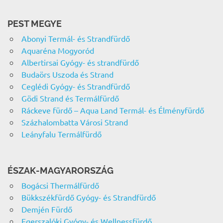
PEST MEGYE
Abonyi Termál- és Strandfürdő
Aquaréna Mogyoród
Albertirsai Gyógy- és strandfürdő
Budaörs Uszoda és Strand
Ceglédi Gyógy- és Strandfürdő
Gödi Strand és Termálfürdő
Ráckeve fürdő – Aqua Land Termál- és Élményfürdő
Százhalombatta Városi Strand
Leányfalu Termálfürdő
ÉSZAK-MAGYARORSZÁG
Bogácsi Thermálfürdő
Bükkszékfürdő Gyógy- és Strandfürdő
Demjén Fürdő
Egerszalóki Gyógy- és Wellnessfürdő