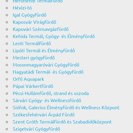
Hertelendi Termálfürdő
Hévízi-tó
Igal Gyógyfürdő
Kaposvár Virágfürdő
Kapuvári Szénsavgázfürdő
Kehida Termál, Gyógy- és Élményfürdő
Lenti Termálfürdő
Lipóti Termál és Élményfürdő
Mesteri gyógyfürdő
Mosonmagyaróvári Gyógyfürdő
Nagyatádi Termál- és Gyógyfürdő
Orfű Aquapark
Pápai Várkertfürdő
Pécsi Hullámfürdő, strand és uszoda
Sárvári Gyógy- és Wellnessfürdő
Siófok, Galerius Élményfürdő és Wellness Központ
Székesfehérvári Árpád Fürdő
Szent Gróth Termálfürdő és Szabadidőközpont
Szigetvári Gyógyfürdő