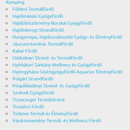
Kemping
Földesi Termálfürdő
Hajdúnánási Gyógyfürdő
Hajdúböszörmény Bocskai Gyógyfürdő
Hajdúdorogi Strandfürdő
Hungarospa, Hajdúszoboszlói Gyógy- és Élményfürdő
Jászszentandrás Termálfürdő
Kabai Fürdő
Nádudvari Strand- és Termálfürdő
Nyírbátori Sárkány Wellness és Gyógyfürdő
Nyíregyháza-Sóstógyógyfürdő Aquarius Élményfürdő
Polgári Strandfürdő
Püspökladányi Strand- és Gyógyfürdő
Szolnok Gyógyfürdő
Tiszacsegei Termálstrand
Tiszaörsi Fürdő
Túrkeve Termál és Élményfürdő
Vásárosnamény Termál- és Wellness Fürdő