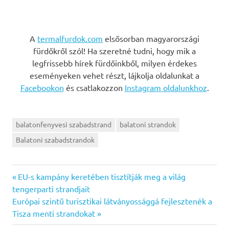
A
termalfurdok.com
elsősorban magyarországi
fürdőkről szól! Ha szeretné tudni, hogy mik a
legfrissebb hírek fürdőinkből, milyen érdekes
eseményeken vehet részt, lájkolja oldalunkat a
Facebookon
és csatlakozzon
Instagram oldalunkhoz
.
balatonfenyvesi szabadstrand
balatoni strandok
Balatoni szabadstrandok
Previous
Bejegyzés
EU-s kampány keretében tisztítják meg a világ
Post:
tengerparti strandjait
navigáció
Next
Európai szintű turisztikai látványossággá fejlesztenék a
Post:
Tisza menti strandokat