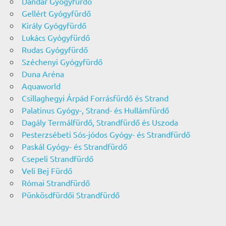
Dandár Gyógyfürdő
Gellért Gyógyfürdő
Király Gyógyfürdő
Lukács Gyógyfürdő
Rudas Gyógyfürdő
Széchenyi Gyógyfürdő
Duna Aréna
Aquaworld
Csillaghegyi Árpád Forrásfürdő és Strand
Palatinus Gyógy-, Strand- és Hullámfürdő
Dagály Termálfürdő, Strandfürdő és Uszoda
Pesterzsébeti Sós-jódos Gyógy- és Strandfürdő
Paskál Gyógy- és Strandfürdő
Csepeli Strandfürdő
Veli Bej Fürdő
Római Strandfürdő
Pünkösdfürdői Strandfürdő