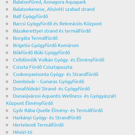
Balatonfüred, Annagora Aquapark
Balatonkenese, Alsóréti szabad strand
Balf Gyógyfürdő
Barcsi Gyógyfürdő és Rekreációs Központ
Bázakerettyei strand és termálfürdő
Borgáta Termálfürdő
Brigetio Gyógyfürdő Komárom
Bükfürdő Büki Gyógyfürdő
Celldömölk Vulkán Gyógy- és Élményfürdő
Csiszta Fürdő Csisztapuszta
Csokonyavisonta Gyógy- és Strandfürdő
Dombóvár – Gunaras Gyógyfürdő
Dunaföldvári Strand- és Gyógyfürdő
Dunaújvárosi Aquantis Wellness- és Gyógyászati
Központ Élményfürdő
Győr Rába Quelle Élmény- és Termálfürdő
Harkányi Gyógy- és Strandfürdő
Hertelendi Termálfürdő
Hévízi-tó