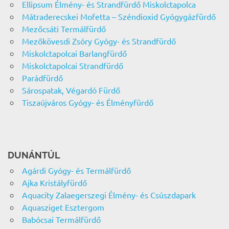
Ellipsum Élmény- és Strandfürdő Miskolctapolca
Mátraderecskei Mofetta – Széndioxid Gyógygázfürdő
Mezőcsáti Termálfürdő
Mezőkövesdi Zsóry Gyógy- és Strandfürdő
Miskolctapolcai Barlangfürdő
Miskolctapolcai Strandfürdő
Parádfürdő
Sárospatak, Végardó Fürdő
Tiszaújváros Gyógy- és Élményfürdő
DUNÁNTÚL
Agárdi Gyógy- és Termálfürdő
Ajka Kristályfürdő
Aquacity Zalaegerszegi Élmény- és Csúszdapark
Aquasziget Esztergom
Babócsai Termálfürdő