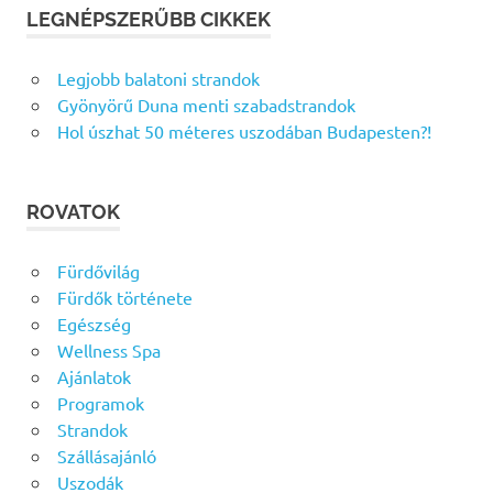
LEGNÉPSZERŰBB CIKKEK
Legjobb balatoni strandok
Gyönyörű Duna menti szabadstrandok
Hol úszhat 50 méteres uszodában Budapesten?!
ROVATOK
Fürdővilág
Fürdők története
Egészség
Wellness Spa
Ajánlatok
Programok
Strandok
Szállásajánló
Uszodák