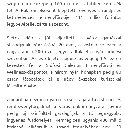
szeptember közepéig 160 ezernél is többen keresték
fel. A Balaton elsőként kiépített fövenyes strandja és
kétmedencés élményfürdője 111 millió forintos
jegybevétellel zárta a szezont.
Siófok idén is jól teljesített, a város gamászai
strandjának pénztáránál 20 ezer, a sóstóin 45 ezer, a
nagystrandin 200 ezer jegyet adtak el a nyári üdülési
szezonban. Az év elejétől augusztus végéig 126 ezren
keresték fel a Siófoki Galerius Élményfürdő és
Wellness-központot, a három nyári hónapban pedig 80
ezren látogattak el a négy évszakos turisztikai
létesítménybe.
Zamárdiban ezen a nyáron is csúcsra járatta a strand- és
rendezvényforgalmat a város önkormányzata, jövőre
pedig új színfolttal gazdagítják a tó legnagyobb
ingyenes fürdőhelyét. Nemrégiben ugyanis 430 millió
forintból elkészült a strand tengelyében egy 150