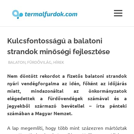
Termalfur
MENU
Skip
to
Kulcsfontosságú a balatoni
content
strandok minőségi fejlesztése
TERMALFURDOK.COM
BALATON
,
FÜRDŐVILÁG
,
HÍREK
Nem döntött rekordot a fizetős balatoni strandok
nyári vendégforgalma az idén, főként az időjárás
miatt, mindazonáltal az önkormányzatok
elégedettek a fürdővendégek számával és a
jegyekből származó bevétellel – írta pénteki
számában a Magyar Nemzet.
A lap megemlíti, hogy több mint százezren mártóztak