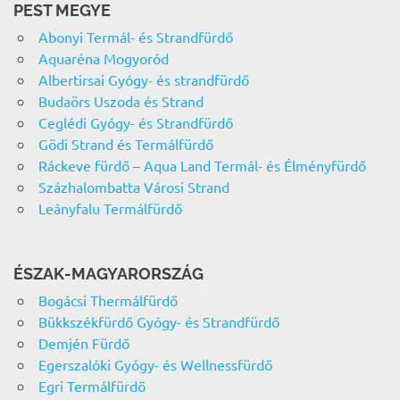
PEST MEGYE
Abonyi Termál- és Strandfürdő
Aquaréna Mogyoród
Albertirsai Gyógy- és strandfürdő
Budaörs Uszoda és Strand
Ceglédi Gyógy- és Strandfürdő
Gödi Strand és Termálfürdő
Ráckeve fürdő – Aqua Land Termál- és Élményfürdő
Százhalombatta Városi Strand
Leányfalu Termálfürdő
ÉSZAK-MAGYARORSZÁG
Bogácsi Thermálfürdő
Bükkszékfürdő Gyógy- és Strandfürdő
Demjén Fürdő
Egerszalóki Gyógy- és Wellnessfürdő
Egri Termálfürdő