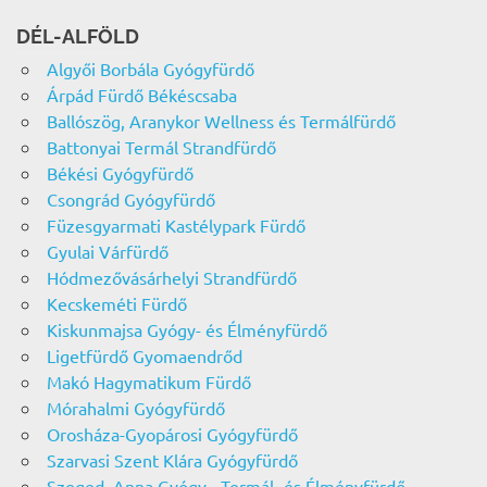
DÉL-ALFÖLD
Algyői Borbála Gyógyfürdő
Árpád Fürdő Békéscsaba
Ballószög, Aranykor Wellness és Termálfürdő
Battonyai Termál Strandfürdő
Békési Gyógyfürdő
Csongrád Gyógyfürdő
Füzesgyarmati Kastélypark Fürdő
Gyulai Várfürdő
Hódmezővásárhelyi Strandfürdő
Kecskeméti Fürdő
Kiskunmajsa Gyógy- és Élményfürdő
Ligetfürdő Gyomaendrőd
Makó Hagymatikum Fürdő
Mórahalmi Gyógyfürdő
Orosháza-Gyopárosi Gyógyfürdő
Szarvasi Szent Klára Gyógyfürdő
Szeged, Anna Gyógy-, Termál- és Élményfürdő