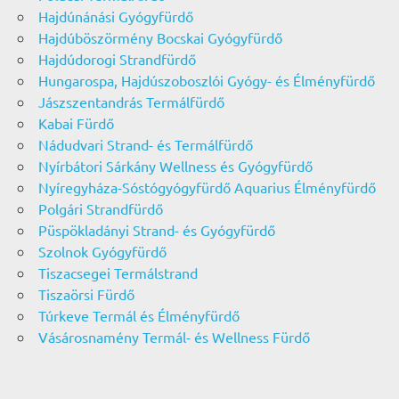
Hajdúnánási Gyógyfürdő
Hajdúböszörmény Bocskai Gyógyfürdő
Hajdúdorogi Strandfürdő
Hungarospa, Hajdúszoboszlói Gyógy- és Élményfürdő
Jászszentandrás Termálfürdő
Kabai Fürdő
Nádudvari Strand- és Termálfürdő
Nyírbátori Sárkány Wellness és Gyógyfürdő
Nyíregyháza-Sóstógyógyfürdő Aquarius Élményfürdő
Polgári Strandfürdő
Püspökladányi Strand- és Gyógyfürdő
Szolnok Gyógyfürdő
Tiszacsegei Termálstrand
Tiszaörsi Fürdő
Túrkeve Termál és Élményfürdő
Vásárosnamény Termál- és Wellness Fürdő