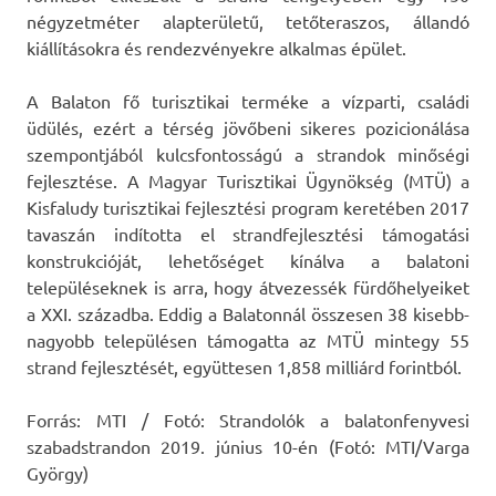
négyzetméter alapterületű, tetőteraszos, állandó
kiállításokra és rendezvényekre alkalmas épület.
A Balaton fő turisztikai terméke a vízparti, családi
üdülés, ezért a térség jövőbeni sikeres pozicionálása
szempontjából kulcsfontosságú a strandok minőségi
fejlesztése. A Magyar Turisztikai Ügynökség (MTÜ) a
Kisfaludy turisztikai fejlesztési program keretében 2017
tavaszán indította el strandfejlesztési támogatási
konstrukcióját, lehetőséget kínálva a balatoni
településeknek is arra, hogy átvezessék fürdőhelyeiket
a XXI. századba. Eddig a Balatonnál összesen 38 kisebb-
nagyobb településen támogatta az MTÜ mintegy 55
strand fejlesztését, együttesen 1,858 milliárd forintból.
Forrás: MTI / Fotó: Strandolók a balatonfenyvesi
szabadstrandon 2019. június 10-én (Fotó: MTI/Varga
György)