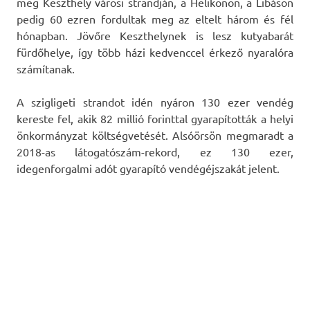
meg Keszthely városi strandján, a Helikonon, a Libáson
pedig 60 ezren fordultak meg az eltelt három és fél
hónapban. Jövőre Keszthelynek is lesz kutyabarát
fürdőhelye, így több házi kedvenccel érkező nyaralóra
számítanak.
A szigligeti strandot idén nyáron 130 ezer vendég
kereste fel, akik 82 millió forinttal gyarapították a helyi
önkormányzat költségvetését. Alsóörsön megmaradt a
2018-as látogatószám-rekord, ez 130 ezer,
idegenforgalmi adót gyarapító vendégéjszakát jelent.