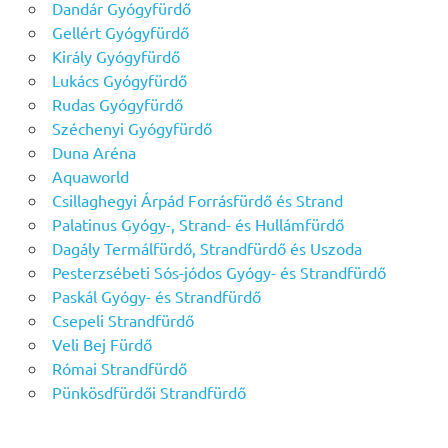
Dandár Gyógyfürdő
Gellért Gyógyfürdő
Király Gyógyfürdő
Lukács Gyógyfürdő
Rudas Gyógyfürdő
Széchenyi Gyógyfürdő
Duna Aréna
Aquaworld
Csillaghegyi Árpád Forrásfürdő és Strand
Palatinus Gyógy-, Strand- és Hullámfürdő
Dagály Termálfürdő, Strandfürdő és Uszoda
Pesterzsébeti Sós-jódos Gyógy- és Strandfürdő
Paskál Gyógy- és Strandfürdő
Csepeli Strandfürdő
Veli Bej Fürdő
Római Strandfürdő
Pünkösdfürdői Strandfürdő