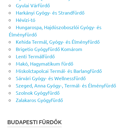
Gyulai Várfürdő
Harkányi Gyógy- és Strandfürdő
Hévízi-tó
Hungarospa, Hajdúszoboszlói Gyógy- és
Élményfürdő
Kehida Termál, Gyógy- és Élményfürdő
Brigetio Gyógyfürdő Komárom
Lenti Termálfürdő
Makó, Hagymatikum fürdő
Miskolctapolcai Termál- és Barlangfürdő
Sárvári Gyógy- és Wellnessfürdő
Szeged, Anna Gyógy-, Termál- és Élményfürdő
Szolnok Gyógyfürdő
Zalakaros Gyógyfürdő
BUDAPESTI FÜRDŐK