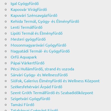
Igal Gyógyfürdő
Kaposvár Virágfürdő
Kapuvári Szénsavgázfürdő
Kehida Termál, Gyógy- és Élményfürdő
Lenti Termálfürdő
Lipóti Termál és Élményfürdő
Mesteri gyógyfürdő
Mosonmagyaróvári Gyógyfürdő
Nagyatádi Termál- és Gyógyfürdő
Orfű Aquapark
Pápai Várkertfürdő
Pécsi Hullámfürdő, strand és uszoda
Sárvári Gyógy- és Wellnessfürdő
Siófok, Galerius Élményfürdő és Wellness Központ
Székesfehérvári Árpád Fürdő
Szent Gróth Termálfürdő és Szabadidőközpont
Szigetvári Gyógyfürdő
Tamási Fürdő
Tatabányai Gyémánt Fürdő