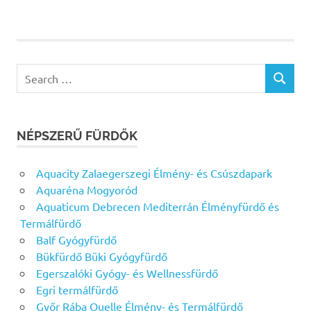
Search
SEARCH
for:
NÉPSZERŰ FÜRDŐK
Aquacity Zalaegerszegi Élmény- és Csúszdapark
Aquaréna Mogyoród
Aquaticum Debrecen Mediterrán Élményfürdő és
Termálfürdő
Balf Gyógyfürdő
Bükfürdő Büki Gyógyfürdő
Egerszalóki Gyógy- és Wellnessfürdő
Egri termálfürdő
Győr Rába Quelle Élmény- és Termálfürdő