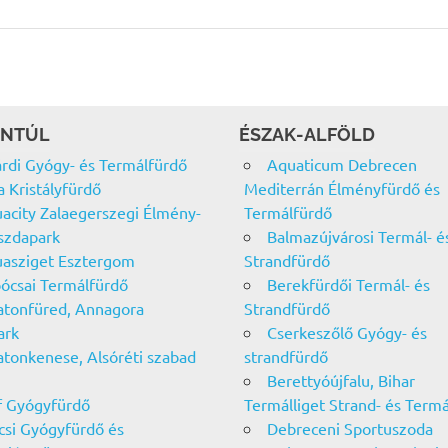
NTÚL
ÉSZAK-ALFÖLD
rdi Gyógy- és Termálfürdő
Aquaticum Debrecen
a Kristályfürdő
Mediterrán Élményfürdő és
acity Zalaegerszegi Élmény-
Termálfürdő
szdapark
Balmazújvárosi Termál- é
asziget Esztergom
Strandfürdő
ócsai Termálfürdő
Berekfürdői Termál- és
atonfüred, Annagora
Strandfürdő
ark
Cserkeszőlő Gyógy- és
atonkenese, Alsóréti szabad
strandfürdő
Berettyóújfalu, Bihar
f Gyógyfürdő
Termálliget Strand- és Term
csi Gyógyfürdő és
Debreceni Sportuszoda