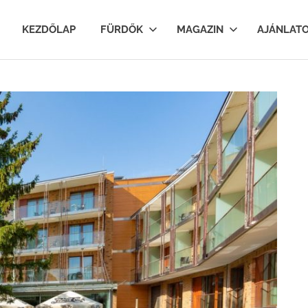
lfurdok.com
KEZDŐLAP
FÜRDŐK
MAGAZIN
AJÁNLAT