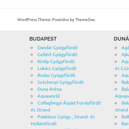
WordPress Theme: Poseidon by ThemeZee.
BUDAPEST
DUNÁ
Dandár Gyógyfürdő
Agá
Gellért Gyógyfürdő
Ajk
Király Gyógyfürdő
Aqu
Lukács Gyógyfürdő
és Csú
Rudas Gyógyfürdő
Aqu
Széchenyi Gyógyfürdő
Bab
Duna Aréna
Bal
Aquaworld
Aquap
Csillaghegyi Árpád Forrásfürdő
Bal
és Strand
strand
Palatinus Gyógy-, Strand- és
Bal
Hullámfürdő
Bar