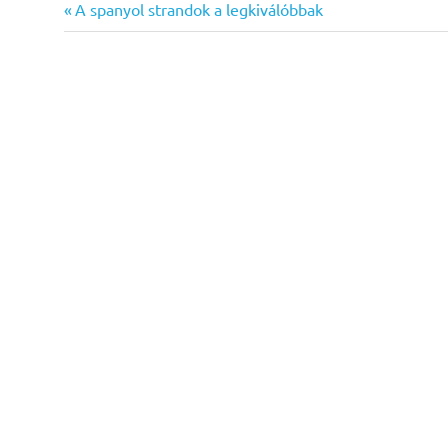
Previous
Bejegyzés
A spanyol strandok a legkiválóbbak
Post:
navigáció