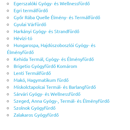
Egerszalóki Gyógy- és Wellnessfürdő
Egri termálfürdő
Győr Rába Quelle Élmény- és Termálfürdő
Gyulai Várfürdő
Harkányi Gyógy- és Strandfürdő
Hévízi-tó
Hungarospa, Hajdúszoboszlói Gyógy- és
Élményfürdő
Kehida Termál, Gyógy- és Élményfürdő
Brigetio Gyógyfürdő Komárom
Lenti Termálfürdő
Makó, Hagymatikum fürdő
Miskolctapolcai Termál- és Barlangfürdő
Sárvári Gyógy- és Wellnessfürdő
Szeged, Anna Gyógy-, Termál- és Élményfürdő
Szolnok Gyógyfürdő
Zalakaros Gyógyfürdő