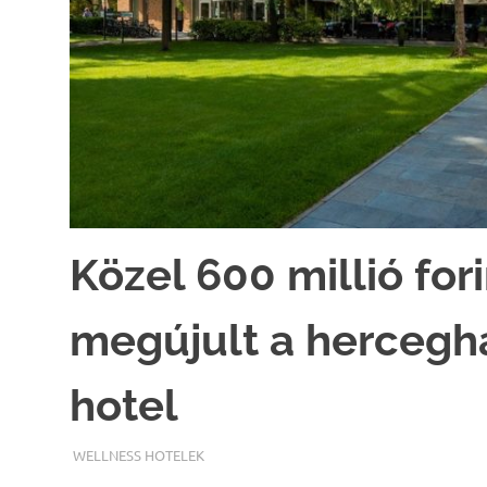
Közel 600 millió for
megújult a hercegh
hotel
TERMALFURDOK.COM
WELLNESS HOTELEK