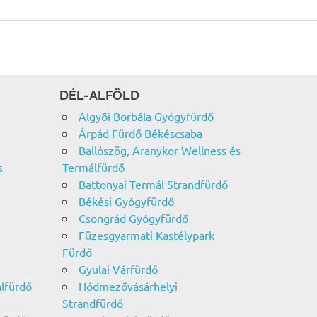
DÉL-ALFÖLD
Algyői Borbála Gyógyfürdő
Árpád Fürdő Békéscsaba
Ballószög, Aranykor Wellness és
s
Termálfürdő
Battonyai Termál Strandfürdő
Békési Gyógyfürdő
Csongrád Gyógyfürdő
Füzesgyarmati Kastélypark
Fürdő
Gyulai Várfürdő
álfürdő
Hódmezővásárhelyi
Strandfürdő