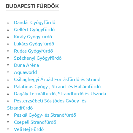
BUDAPESTI FÜRDŐK
Dandár Gyógyfürdő
Gellért Gyógyfürdő
Király Gyógyfürdő
Lukács Gyógyfürdő
Rudas Gyógyfürdő
Széchenyi Gyógyfürdő
Duna Aréna
Aquaworld
Csillaghegyi Árpád Forrásfürdő és Strand
Palatinus Gyógy-, Strand- és Hullámfürdő
Dagály Termálfürdő, Strandfürdő és Uszoda
Pesterzsébeti Sós-jódos Gyógy- és
Strandfürdő
Paskál Gyógy- és Strandfürdő
Csepeli Strandfürdő
Veli Bej Fürdő