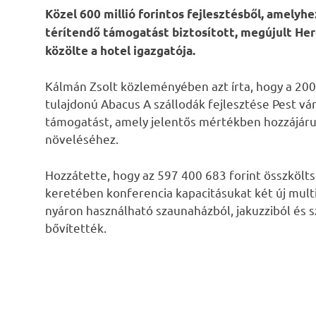
Közel 600 millió forintos fejlesztésből, amelyh
térítendő támogatást biztosított, megújult He
közölte a hotel igazgatója.
Kálmán Zsolt közleményében azt írta, hogy a 200
tulajdonú Abacus A szállodák fejlesztése Pest v
támogatást, amely jelentős mértékben hozzájáru
növeléséhez.
Hozzátette, hogy az 597 400 683 forint összkölts
keretében konferencia kapacitásukat két új multi
nyáron használható szaunaházból, jakuzziból és sz
bővítették.