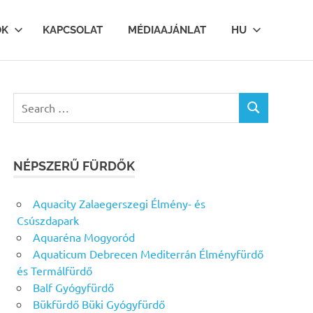
OK
KAPCSOLAT
MÉDIAAJÁNLAT
HU
Search
SEARCH
for:
NÉPSZERŰ FÜRDŐK
Aquacity Zalaegerszegi Élmény- és
Csúszdapark
Aquaréna Mogyoród
Aquaticum Debrecen Mediterrán Élményfürdő
és Termálfürdő
Balf Gyógyfürdő
Bükfürdő Büki Gyógyfürdő