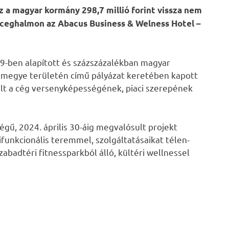
ez a magyar kormány 298,7 millió forint vissza nem
rceghalmon az Abacus Business & Welness Hotel –
9-ben alapított és százszázalékban magyar
ármegye területén című pályázat keretében kapott
lt a cég versenyképességének, piaci szerepének
égű, 2024. április 30-áig megvalósult projekt
funkcionális teremmel, szolgáltatásaikat télen-
abadtéri fitnessparkból álló, kültéri wellnessel