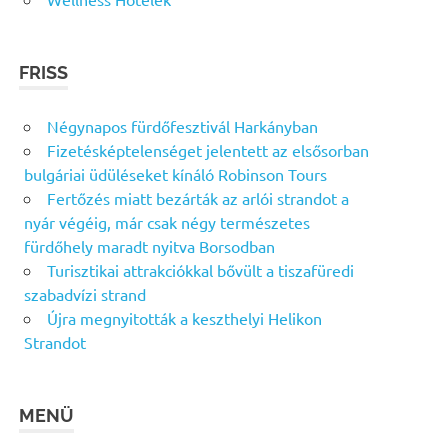
FRISS
Négynapos fürdőfesztivál Harkányban
Fizetésképtelenséget jelentett az elsősorban
bulgáriai üdüléseket kínáló Robinson Tours
Fertőzés miatt bezárták az arlói strandot a
nyár végéig, már csak négy természetes
fürdőhely maradt nyitva Borsodban
Turisztikai attrakciókkal bővült a tiszafüredi
szabadvízi strand
Újra megnyitották a keszthelyi Helikon
Strandot
MENÜ