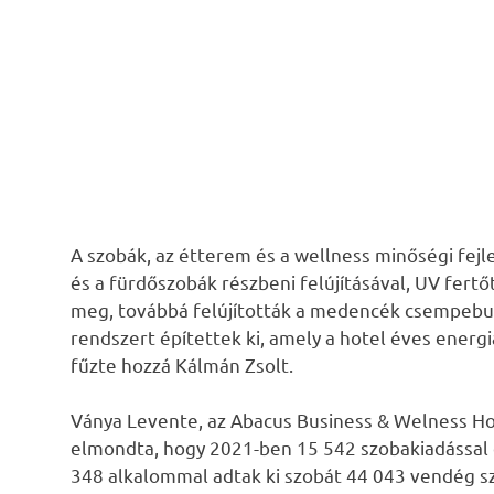
A szobák, az étterem és a wellness minőségi fejl
és a fürdőszobák részbeni felújításával, UV fert
meg, továbbá felújították a medencék csempebur
rendszert építettek ki, amely a hotel éves energ
fűzte hozzá Kálmán Zsolt.
Ványa Levente, az Abacus Business & Welness Hot
elmondta, hogy 2021-ben 15 542 szobakiadással 
348 alkalommal adtak ki szobát 44 043 vendég s