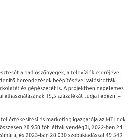
esztését a padlószőnyegek, a televíziók cseréjével
őtlenítő berendezések beépítésével valósították
kolatát és gépészetét is. A projektben napelemes
iafelhasználásának 15,5 százalékát tudja fedezni –
el értékesítési és marketing igazgatója az MTI-nek
összesen 28 958 főt láttak vendégül, 2022-ben 24
zámára, és 2023-ban 28 030 szobakiadással 49 549