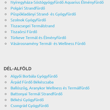
Nyíregyháza-Sóstógyógyfürdő Aquarius Élményfürdő
Polgári Strandfürdő
Püspökladányi Strand- és Gyógyfürdő
Szolnok Gyógyfürdő
Tiszacsegei Termálstrand
Tiszaörsi Fürdő
Túrkeve Termál és Élményfürdő
Vásárosnamény Termál- és Wellness Fürdő
DÉL-ALFÖLD
Algyői Borbála Gyógyfürdő
Árpád Fürdő Békéscsaba
Ballószög, Aranykor Wellness és Termálfürdő
Battonyai Termál Strandfürdő
Békési Gyógyfürdő
Csongrád Gyógyfürdő