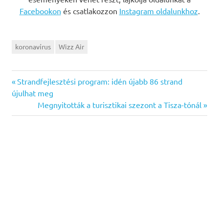
Facebookon
és csatlakozzon
Instagram oldalunkhoz
.
koronavírus
Wizz Air
Previous
Bejegyzés
Strandfejlesztési program: idén újabb 86 strand
Post:
újulhat meg
navigáció
Next
Megnyitották a turisztikai szezont a Tisza-tónál
Post: