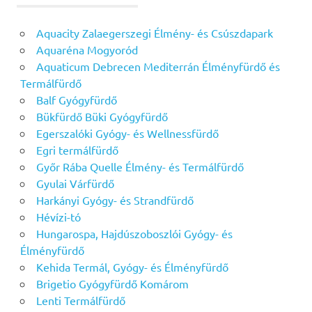
Aquacity Zalaegerszegi Élmény- és Csúszdapark
Aquaréna Mogyoród
Aquaticum Debrecen Mediterrán Élményfürdő és
Termálfürdő
Balf Gyógyfürdő
Bükfürdő Büki Gyógyfürdő
Egerszalóki Gyógy- és Wellnessfürdő
Egri termálfürdő
Győr Rába Quelle Élmény- és Termálfürdő
Gyulai Várfürdő
Harkányi Gyógy- és Strandfürdő
Hévízi-tó
Hungarospa, Hajdúszoboszlói Gyógy- és
Élményfürdő
Kehida Termál, Gyógy- és Élményfürdő
Brigetio Gyógyfürdő Komárom
Lenti Termálfürdő