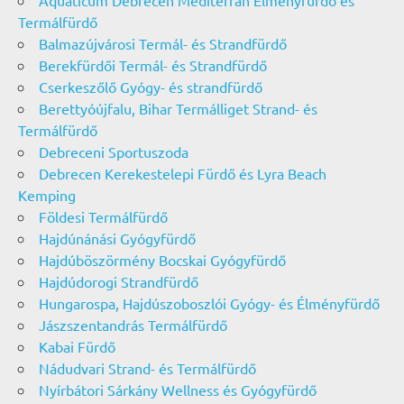
Termálfürdő
Balmazújvárosi Termál- és Strandfürdő
Berekfürdői Termál- és Strandfürdő
Cserkeszőlő Gyógy- és strandfürdő
Berettyóújfalu, Bihar Termálliget Strand- és
Termálfürdő
Debreceni Sportuszoda
Debrecen Kerekestelepi Fürdő és Lyra Beach
Kemping
Földesi Termálfürdő
Hajdúnánási Gyógyfürdő
Hajdúböszörmény Bocskai Gyógyfürdő
Hajdúdorogi Strandfürdő
Hungarospa, Hajdúszoboszlói Gyógy- és Élményfürdő
Jászszentandrás Termálfürdő
Kabai Fürdő
Nádudvari Strand- és Termálfürdő
Nyírbátori Sárkány Wellness és Gyógyfürdő