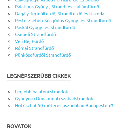
Palatinus Gyógy-, Strand- és Hullámfürdő
Dagály Termálfürdő, Strandfürdő és Uszoda
Pesterzsébeti Sós-jódos Gyógy- és Strandfürdő
Paskál Gyógy- és Strandfürdő
Csepeli Strandfürdő
Veli Bej Fürdő
Római Strandfürdő
Pünkösdfürdői Strandfürdő
LEGNÉPSZERŰBB CIKKEK
Legjobb balatoni strandok
Gyönyörű Duna menti szabadstrandok
Hol úszhat 50 méteres uszodában Budapesten?!
ROVATOK