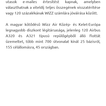
utasok e-mailes értesítést kapnak, amelyben
választhatnak a viteldíj teljes összegének visszatérítése
vagy 120 százalékának WIZZ számlára jóváírása között.
A magyar kötődésű Wizz Air Közép- és Kelet-Európa
legnagyobb diszkont légitársasága, jelenleg 120 Airbus
A320 és A321 típusú repülőgépből álló flottát
üzemeltet, több mint 700 útvonalat kínál 25 bázisról,
155 célállomásra, 45 országban.