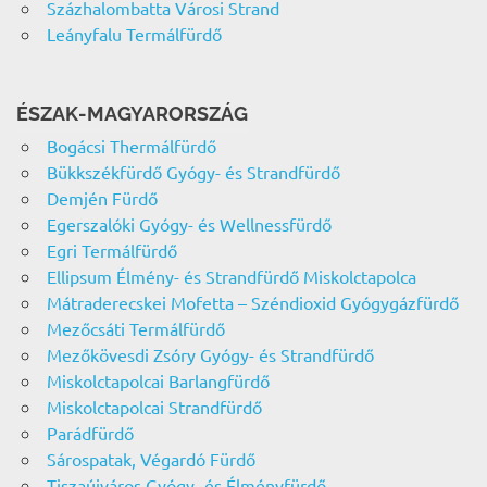
Százhalombatta Városi Strand
Leányfalu Termálfürdő
ÉSZAK-MAGYARORSZÁG
Bogácsi Thermálfürdő
Bükkszékfürdő Gyógy- és Strandfürdő
Demjén Fürdő
Egerszalóki Gyógy- és Wellnessfürdő
Egri Termálfürdő
Ellipsum Élmény- és Strandfürdő Miskolctapolca
Mátraderecskei Mofetta – Széndioxid Gyógygázfürdő
Mezőcsáti Termálfürdő
Mezőkövesdi Zsóry Gyógy- és Strandfürdő
Miskolctapolcai Barlangfürdő
Miskolctapolcai Strandfürdő
Parádfürdő
Sárospatak, Végardó Fürdő
Tiszaújváros Gyógy- és Élményfürdő