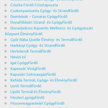
Csiszta Fürdő Csisztapuszta
Csokonyavisonta Gyógy- és Strandfürdő
Dombóvár – Gunaras Gyógyfürdő
Dunaföldvári Strand- és Gyógyfürdő
Dunaújvárosi Aquantis Wellness- és Gyógyászati
Központ Élményfürdő
Győr Rába Quelle Élmény- és Termálfürdő
Harkányi Gyógy- és Strandfürdő
Hertelendi Termálfürdő
Hévízi-tó
Igal Gyógyfürdő
Kaposvár Virágfürdő
Kapuvári Szénsavgázfürdő
Kehida Termál, Gyógy- és Élményfürdő
Lenti Termálfürdő
Lipóti Termál és Élményfürdő
Mesteri gyógyfürdő
Mosonmagyaróvári Gyógyfürdő