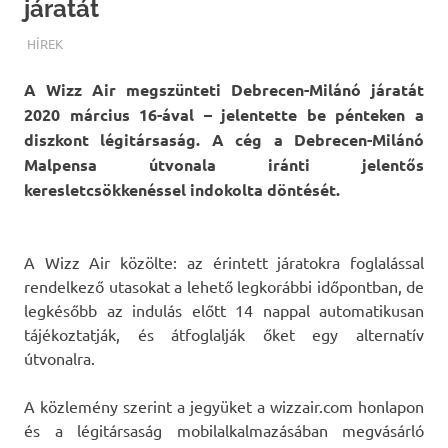
járatát
TERMALFURDOK.COM
HÍREK
A Wizz Air megszünteti Debrecen-Milánó járatát
2020 március 16-ával – jelentette be pénteken a
diszkont légitársaság. A cég a Debrecen-Milánó
Malpensa útvonala iránti jelentős
keresletcsökkenéssel indokolta döntését.
A Wizz Air közölte: az érintett járatokra foglalással
rendelkező utasokat a lehető legkorábbi időpontban, de
legkésőbb az indulás előtt 14 nappal automatikusan
tájékoztatják, és átfoglalják őket egy alternatív
útvonalra.
A közlemény szerint a jegyüket a wizzair.com honlapon
és a légitársaság mobilalkalmazásában megvásárló