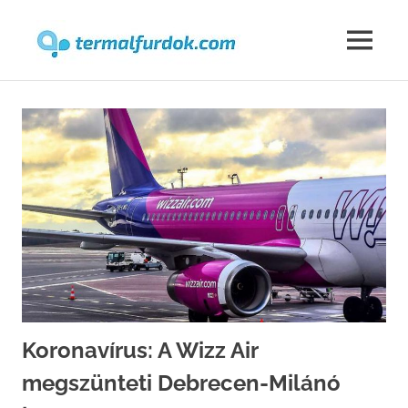
Termalfur
MENU
Skip
to
content
Koronavírus: A Wizz Air
megszünteti Debrecen-Milánó