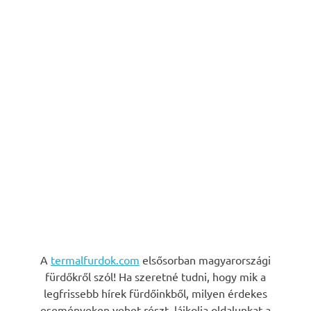
A
termalfurdok.com
elsősorban magyarországi
fürdőkről szól! Ha szeretné tudni, hogy mik a
legfrissebb hírek fürdőinkből, milyen érdekes
eseményeken vehet részt, lájkolja oldalunkat a