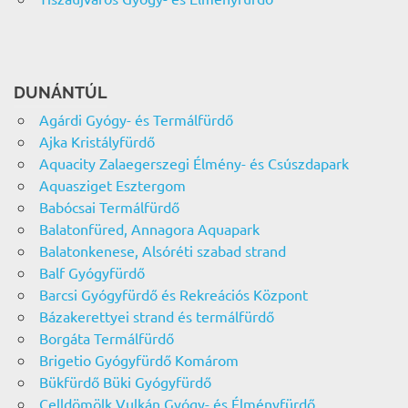
DUNÁNTÚL
Agárdi Gyógy- és Termálfürdő
Ajka Kristályfürdő
Aquacity Zalaegerszegi Élmény- és Csúszdapark
Aquasziget Esztergom
Babócsai Termálfürdő
Balatonfüred, Annagora Aquapark
Balatonkenese, Alsóréti szabad strand
Balf Gyógyfürdő
Barcsi Gyógyfürdő és Rekreációs Központ
Bázakerettyei strand és termálfürdő
Borgáta Termálfürdő
Brigetio Gyógyfürdő Komárom
Bükfürdő Büki Gyógyfürdő
Celldömölk Vulkán Gyógy- és Élményfürdő