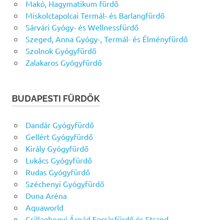
Makó, Hagymatikum fürdő
Miskolctapolcai Termál- és Barlangfürdő
Sárvári Gyógy- és Wellnessfürdő
Szeged, Anna Gyógy-, Termál- és Élményfürdő
Szolnok Gyógyfürdő
Zalakaros Gyógyfürdő
BUDAPESTI FÜRDŐK
Dandár Gyógyfürdő
Gellért Gyógyfürdő
Király Gyógyfürdő
Lukács Gyógyfürdő
Rudas Gyógyfürdő
Széchenyi Gyógyfürdő
Duna Aréna
Aquaworld
Csillaghegyi Árpád Forrásfürdő és Strand