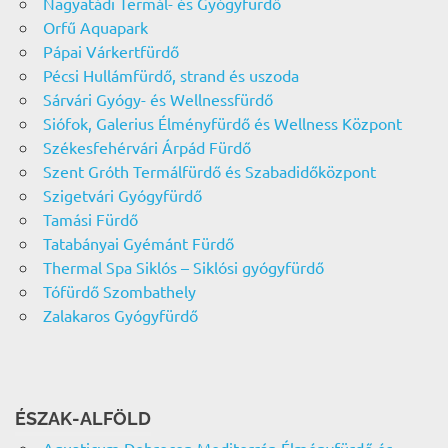
Nagyatádi Termál- és Gyógyfürdő
Orfű Aquapark
Pápai Várkertfürdő
Pécsi Hullámfürdő, strand és uszoda
Sárvári Gyógy- és Wellnessfürdő
Siófok, Galerius Élményfürdő és Wellness Központ
Székesfehérvári Árpád Fürdő
Szent Gróth Termálfürdő és Szabadidőközpont
Szigetvári Gyógyfürdő
Tamási Fürdő
Tatabányai Gyémánt Fürdő
Thermal Spa Siklós – Siklósi gyógyfürdő
Tófürdő Szombathely
Zalakaros Gyógyfürdő
ÉSZAK-ALFÖLD
Aquaticum Debrecen Mediterrán Élményfürdő és