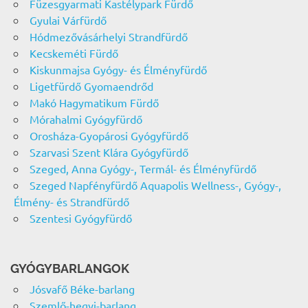
Füzesgyarmati Kastélypark Fürdő
Gyulai Várfürdő
Hódmezővásárhelyi Strandfürdő
Kecskeméti Fürdő
Kiskunmajsa Gyógy- és Élményfürdő
Ligetfürdő Gyomaendrőd
Makó Hagymatikum Fürdő
Mórahalmi Gyógyfürdő
Orosháza-Gyopárosi Gyógyfürdő
Szarvasi Szent Klára Gyógyfürdő
Szeged, Anna Gyógy-, Termál- és Élményfürdő
Szeged Napfényfürdő Aquapolis Wellness-, Gyógy-,
Élmény- és Strandfürdő
Szentesi Gyógyfürdő
GYÓGYBARLANGOK
Jósvafő Béke-barlang
Szemlő-hegyi-barlang