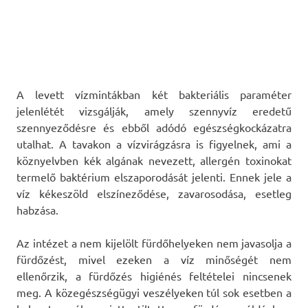
A levett vízmintákban két bakteriális paraméter
jelenlétét vizsgálják, amely szennyvíz eredetű
szennyeződésre és ebből adódó egészségkockázatra
utalhat. A tavakon a vízvirágzásra is figyelnek, ami a
köznyelvben kék algának nevezett, allergén toxinokat
termelő baktérium elszaporodását jelenti. Ennek jele a
víz kékeszöld elszíneződése, zavarosodása, esetleg
habzása.
Az intézet a nem kijelölt fürdőhelyeken nem javasolja a
fürdőzést, mivel ezeken a víz minőségét nem
ellenőrzik, a fürdőzés higiénés feltételei nincsenek
meg. A közegészségügyi veszélyeken túl sok esetben a