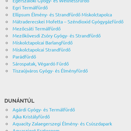
Egerszalóki Gyógy- és Wellnessfürdő
Egri Termálfürdő
Ellipsum Élmény- és Strandfürdő Miskolctapolca
Mátraderecskei Mofetta – Széndioxid Gyógygázfürdő
Mezőcsáti Termálfürdő
Mezőkövesdi Zsóry Gyógy- és Strandfürdő
Miskolctapolcai Barlangfürdő
Miskolctapolcai Strandfürdő
Parádfürdő
Sárospatak, Végardó Fürdő
Tiszaújváros Gyógy- és Élményfürdő
DUNÁNTÚL
Agárdi Gyógy- és Termálfürdő
Ajka Kristályfürdő
Aquacity Zalaegerszegi Élmény- és Csúszdapark
Aquasziget Esztergom