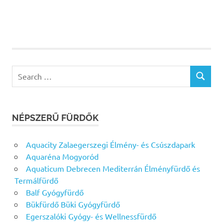
Search
SEARCH
for:
NÉPSZERŰ FÜRDŐK
Aquacity Zalaegerszegi Élmény- és Csúszdapark
Aquaréna Mogyoród
Aquaticum Debrecen Mediterrán Élményfürdő és
Termálfürdő
Balf Gyógyfürdő
Bükfürdő Büki Gyógyfürdő
Egerszalóki Gyógy- és Wellnessfürdő