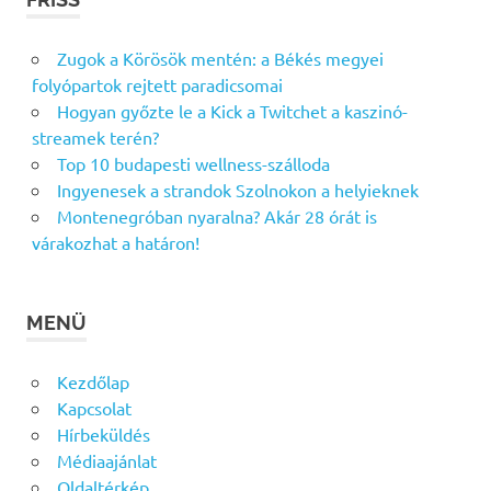
Zugok a Körösök mentén: a Békés megyei
folyópartok rejtett paradicsomai
Hogyan győzte le a Kick a Twitchet a kaszinó-
streamek terén?
Top 10 budapesti wellness-szálloda
Ingyenesek a strandok Szolnokon a helyieknek
Montenegróban nyaralna? Akár 28 órát is
várakozhat a határon!
MENÜ
Kezdőlap
Kapcsolat
Hírbeküldés
Médiaajánlat
Oldaltérkép