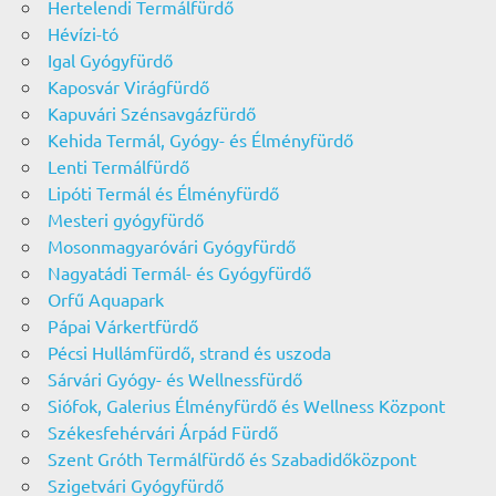
Hertelendi Termálfürdő
Hévízi-tó
Igal Gyógyfürdő
Kaposvár Virágfürdő
Kapuvári Szénsavgázfürdő
Kehida Termál, Gyógy- és Élményfürdő
Lenti Termálfürdő
Lipóti Termál és Élményfürdő
Mesteri gyógyfürdő
Mosonmagyaróvári Gyógyfürdő
Nagyatádi Termál- és Gyógyfürdő
Orfű Aquapark
Pápai Várkertfürdő
Pécsi Hullámfürdő, strand és uszoda
Sárvári Gyógy- és Wellnessfürdő
Siófok, Galerius Élményfürdő és Wellness Központ
Székesfehérvári Árpád Fürdő
Szent Gróth Termálfürdő és Szabadidőközpont
Szigetvári Gyógyfürdő