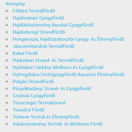
Kemping
Földesi Termálfürdő
Hajdúnánási Gyógyfürdő
Hajdúböszörmény Bocskai Gyógyfürdő
Hajdúdorogi Strandfürdő
Hungarospa, Hajdúszoboszlói Gyógy- és Élményfürdő
Jászszentandrás Termálfürdő
Kabai Fürdő
Nádudvari Strand- és Termálfürdő
Nyírbátori Sárkány Wellness és Gyógyfürdő
Nyíregyháza-Sóstógyógyfürdő Aquarius Élményfürdő
Polgári Strandfürdő
Püspökladányi Strand- és Gyógyfürdő
Szolnok Gyógyfürdő
Tiszacsegei Termálstrand
Tiszaörsi Fürdő
Túrkeve Termál és Élményfürdő
Vásárosnamény Termál- és Wellness Fürdő