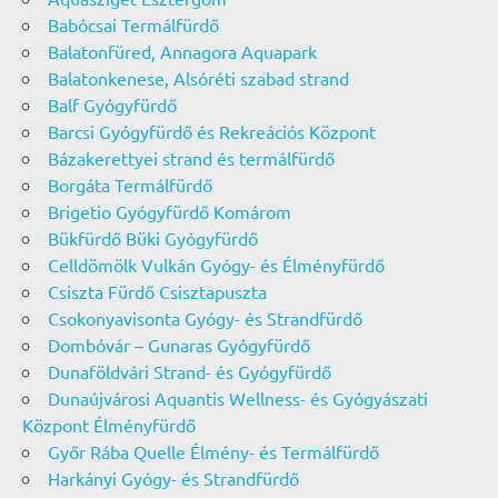
Babócsai Termálfürdő
Balatonfüred, Annagora Aquapark
Balatonkenese, Alsóréti szabad strand
Balf Gyógyfürdő
Barcsi Gyógyfürdő és Rekreációs Központ
Bázakerettyei strand és termálfürdő
Borgáta Termálfürdő
Brigetio Gyógyfürdő Komárom
Bükfürdő Büki Gyógyfürdő
Celldömölk Vulkán Gyógy- és Élményfürdő
Csiszta Fürdő Csisztapuszta
Csokonyavisonta Gyógy- és Strandfürdő
Dombóvár – Gunaras Gyógyfürdő
Dunaföldvári Strand- és Gyógyfürdő
Dunaújvárosi Aquantis Wellness- és Gyógyászati
Központ Élményfürdő
Győr Rába Quelle Élmény- és Termálfürdő
Harkányi Gyógy- és Strandfürdő