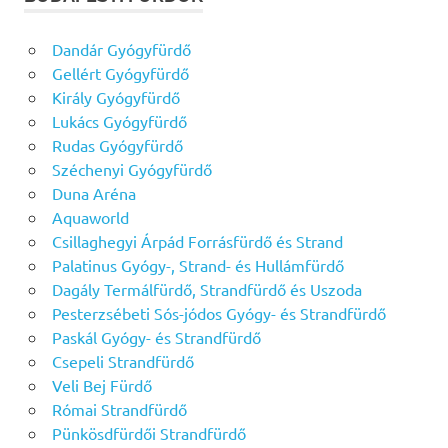
Dandár Gyógyfürdő
Gellért Gyógyfürdő
Király Gyógyfürdő
Lukács Gyógyfürdő
Rudas Gyógyfürdő
Széchenyi Gyógyfürdő
Duna Aréna
Aquaworld
Csillaghegyi Árpád Forrásfürdő és Strand
Palatinus Gyógy-, Strand- és Hullámfürdő
Dagály Termálfürdő, Strandfürdő és Uszoda
Pesterzsébeti Sós-jódos Gyógy- és Strandfürdő
Paskál Gyógy- és Strandfürdő
Csepeli Strandfürdő
Veli Bej Fürdő
Római Strandfürdő
Pünkösdfürdői Strandfürdő