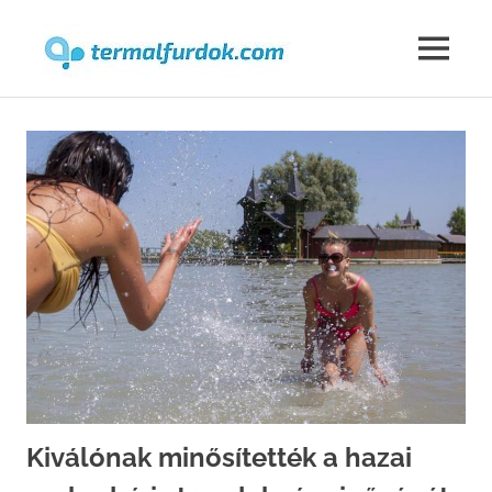
Termalfur
MENU
Skip
to
content
Kiválónak minősítették a hazai