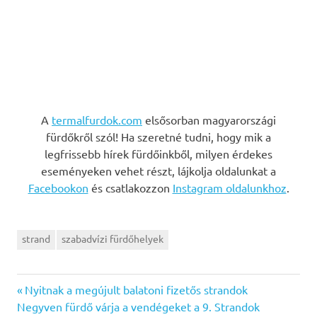
A
termalfurdok.com
elsősorban magyarországi
fürdőkről szól! Ha szeretné tudni, hogy mik a
legfrissebb hírek fürdőinkből, milyen érdekes
eseményeken vehet részt, lájkolja oldalunkat a
Facebookon
és csatlakozzon
Instagram oldalunkhoz
.
strand
szabadvízi fürdőhelyek
Previous
Bejegyzés
Nyitnak a megújult balatoni fizetős strandok
Next
Post:
Negyven fürdő várja a vendégeket a 9. Strandok