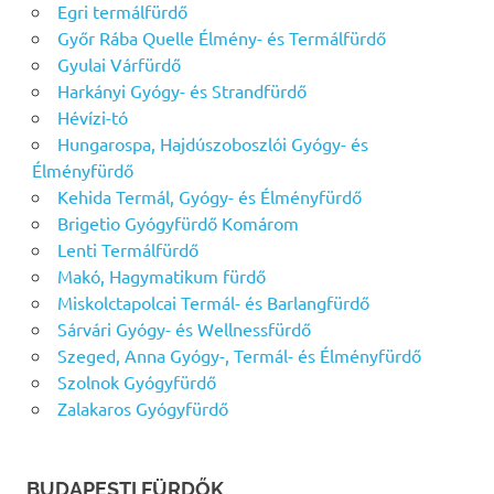
Egri termálfürdő
Győr Rába Quelle Élmény- és Termálfürdő
Gyulai Várfürdő
Harkányi Gyógy- és Strandfürdő
Hévízi-tó
Hungarospa, Hajdúszoboszlói Gyógy- és
Élményfürdő
Kehida Termál, Gyógy- és Élményfürdő
Brigetio Gyógyfürdő Komárom
Lenti Termálfürdő
Makó, Hagymatikum fürdő
Miskolctapolcai Termál- és Barlangfürdő
Sárvári Gyógy- és Wellnessfürdő
Szeged, Anna Gyógy-, Termál- és Élményfürdő
Szolnok Gyógyfürdő
Zalakaros Gyógyfürdő
BUDAPESTI FÜRDŐK