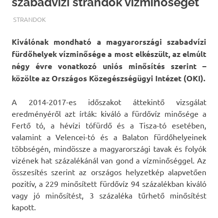
szabadvízi strandok vízminőségét
TERMALFURDOK.COM
STRANDOK
Kiválónak mondható a magyarországi szabadvízi
fürdőhelyek vízminősége a most elkészült, az elmúlt
négy évre vonatkozó uniós minősítés szerint –
közölte az Országos Közegészségügyi Intézet (OKI).
A 2014-2017-es időszakot áttekintő vizsgálat
eredményéről azt írták: kiváló a fürdővíz minősége a
Fertő tó, a hévízi tófürdő és a Tisza-tó esetében,
valamint a Velencei-tó és a Balaton fürdőhelyeinek
többségén, mindössze a magyarországi tavak és folyók
vizének hat százalékánál van gond a vízminőséggel. Az
összesítés szerint az országos helyzetkép alapvetően
pozitív, a 229 minősített fürdővíz 94 százalékban kiváló
vagy jó minősítést, 3 százaléka tűrhető minősítést
kapott.