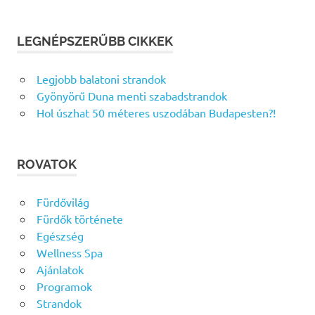
LEGNÉPSZERŰBB CIKKEK
Legjobb balatoni strandok
Gyönyörű Duna menti szabadstrandok
Hol úszhat 50 méteres uszodában Budapesten?!
ROVATOK
Fürdővilág
Fürdők története
Egészség
Wellness Spa
Ajánlatok
Programok
Strandok