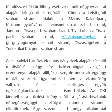
Mindössze hét fürdőhely esett az elmúlt négy év adatai
alapján kifogásolt kategóriába: Gödön a felső-gödi
szabad strand, Makón a Maros Kalandpart,
Mosonmagyaróváron a Mosoni utcai szabad strand,
Jándon a Tisza-parti szabad strand, Tivadarban a Tisza-
parti szabad strand,
Vásárosnaményban
a
gergelyiugornyai szabad strand, Tiszaszigeten a
Turisztikai Központ szabad strand.
A szabadvízi fürdővizek uniós irányelvek alapján készülő
minősítését négy év bakteriológiai vizsgálati
eredményei alapján állítják össze, de nemcsak egy-egy
mintát vesznek figyelembe, hanem a vízminőség
változásait és az esetleges egyéb
egészségkockázatokat is – ismertették. Az OKI
kiemelte, a fürdési idény előtt a járási hivatalok
népegészségügyi osztályai minden strandot
ellenőriznek. Egy szezon alatt négy alkalommal