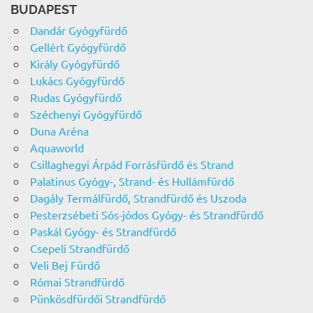
BUDAPEST
Dandár Gyógyfürdő
Gellért Gyógyfürdő
Király Gyógyfürdő
Lukács Gyógyfürdő
Rudas Gyógyfürdő
Széchenyi Gyógyfürdő
Duna Aréna
Aquaworld
Csillaghegyi Árpád Forrásfürdő és Strand
Palatinus Gyógy-, Strand- és Hullámfürdő
Dagály Termálfürdő, Strandfürdő és Uszoda
Pesterzsébeti Sós-jódos Gyógy- és Strandfürdő
Paskál Gyógy- és Strandfürdő
Csepeli Strandfürdő
Veli Bej Fürdő
Római Strandfürdő
Pünkösdfürdői Strandfürdő