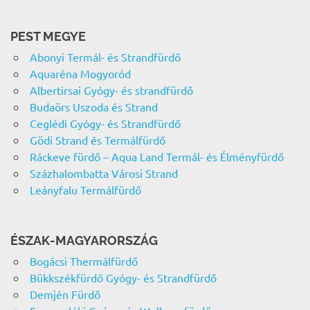
PEST MEGYE
Abonyi Termál- és Strandfürdő
Aquaréna Mogyoród
Albertirsai Gyógy- és strandfürdő
Budaörs Uszoda és Strand
Ceglédi Gyógy- és Strandfürdő
Gödi Strand és Termálfürdő
Ráckeve fürdő – Aqua Land Termál- és Élményfürdő
Százhalombatta Városi Strand
Leányfalu Termálfürdő
ÉSZAK-MAGYARORSZÁG
Bogácsi Thermálfürdő
Bükkszékfürdő Gyógy- és Strandfürdő
Demjén Fürdő