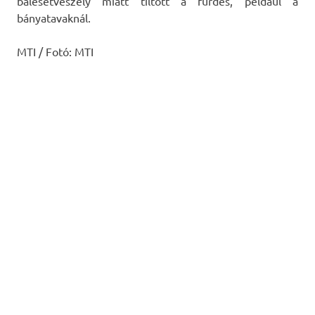
balesetveszély miatt tiltott a fürdés, például a
bányatavaknál.
MTI / Fotó: MTI