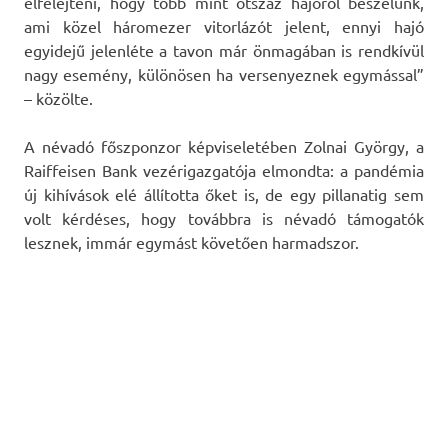
elfelejteni, hogy több mint ötszáz hajóról beszélünk,
ami közel háromezer vitorlázót jelent, ennyi hajó
egyidejű jelenléte a tavon már önmagában is rendkívül
nagy esemény, különösen ha versenyeznek egymással”
– közölte.
A névadó főszponzor képviseletében Zolnai György, a
Raiffeisen Bank vezérigazgatója elmondta: a pandémia
új kihívások elé állította őket is, de egy pillanatig sem
volt kérdéses, hogy továbbra is névadó támogatók
lesznek, immár egymást követően harmadszor.