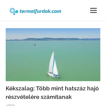
Termalfur
MENU
Skip
to
content
Kékszalag: Több mint hatszáz hajó
részvételére számítanak
TERMALFURDOK.COM
HÍREK