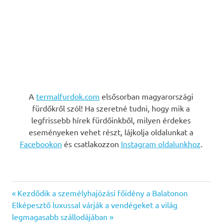
A
termalfurdok.com
elsősorban magyarországi
fürdőkről szól! Ha szeretné tudni, hogy mik a
legfrissebb hírek fürdőinkből, milyen érdekes
eseményeken vehet részt, lájkolja oldalunkat a
Facebookon
és csatlakozzon
Instagram oldalunkhoz
.
Previous
Bejegyzés
Kezdődik a személyhajózási főidény a Balatonon
Next
Post:
Elképesztő luxussal várják a vendégeket a világ
navigáció
Post:
legmagasabb szállodájában