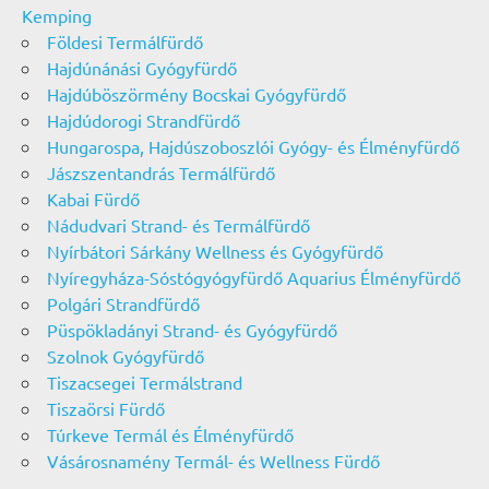
Kemping
Földesi Termálfürdő
Hajdúnánási Gyógyfürdő
Hajdúböszörmény Bocskai Gyógyfürdő
Hajdúdorogi Strandfürdő
Hungarospa, Hajdúszoboszlói Gyógy- és Élményfürdő
Jászszentandrás Termálfürdő
Kabai Fürdő
Nádudvari Strand- és Termálfürdő
Nyírbátori Sárkány Wellness és Gyógyfürdő
Nyíregyháza-Sóstógyógyfürdő Aquarius Élményfürdő
Polgári Strandfürdő
Püspökladányi Strand- és Gyógyfürdő
Szolnok Gyógyfürdő
Tiszacsegei Termálstrand
Tiszaörsi Fürdő
Túrkeve Termál és Élményfürdő
Vásárosnamény Termál- és Wellness Fürdő