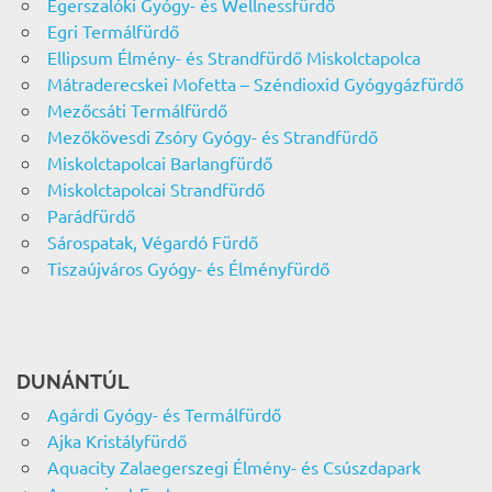
Egerszalóki Gyógy- és Wellnessfürdő
Egri Termálfürdő
Ellipsum Élmény- és Strandfürdő Miskolctapolca
Mátraderecskei Mofetta – Széndioxid Gyógygázfürdő
Mezőcsáti Termálfürdő
Mezőkövesdi Zsóry Gyógy- és Strandfürdő
Miskolctapolcai Barlangfürdő
Miskolctapolcai Strandfürdő
Parádfürdő
Sárospatak, Végardó Fürdő
Tiszaújváros Gyógy- és Élményfürdő
DUNÁNTÚL
Agárdi Gyógy- és Termálfürdő
Ajka Kristályfürdő
Aquacity Zalaegerszegi Élmény- és Csúszdapark