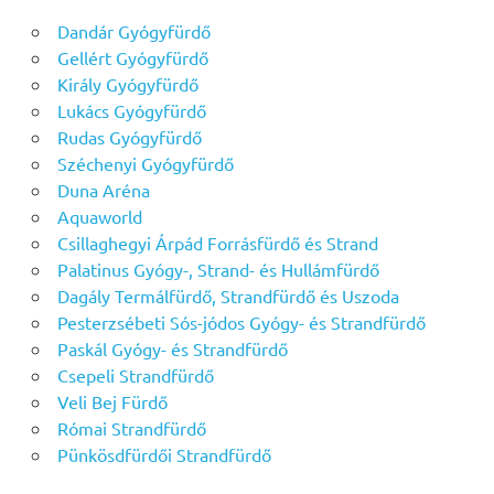
Dandár Gyógyfürdő
Gellért Gyógyfürdő
Király Gyógyfürdő
Lukács Gyógyfürdő
Rudas Gyógyfürdő
Széchenyi Gyógyfürdő
Duna Aréna
Aquaworld
Csillaghegyi Árpád Forrásfürdő és Strand
Palatinus Gyógy-, Strand- és Hullámfürdő
Dagály Termálfürdő, Strandfürdő és Uszoda
Pesterzsébeti Sós-jódos Gyógy- és Strandfürdő
Paskál Gyógy- és Strandfürdő
Csepeli Strandfürdő
Veli Bej Fürdő
Római Strandfürdő
Pünkösdfürdői Strandfürdő