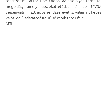
rendszer mutatkozik be. Utóbbi az első olyan technikai
megoldás, amely összeköttetésben áll az MVSZ
versenyadminisztrációs rendszerével is, valamint képes
valós idejű adatátadásra külső rendszerek felé.
MTI