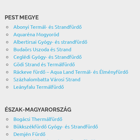
PEST MEGYE
Abonyi Termál- és Strandfürdő
Aquaréna Mogyoród
Albertirsai Gyógy- és strandfürdő
Budaörs Uszoda és Strand
Ceglédi Gyógy- és Strandfürdő
Gödi Strand és Termálfürdő
Ráckeve fürdő – Aqua Land Termál- és Élményfürdő
Százhalombatta Városi Strand
Leányfalu Termálfürdő
ÉSZAK-MAGYARORSZÁG
Bogácsi Thermálfürdő
Bükkszékfürdő Gyógy- és Strandfürdő
Demjén Fürdő