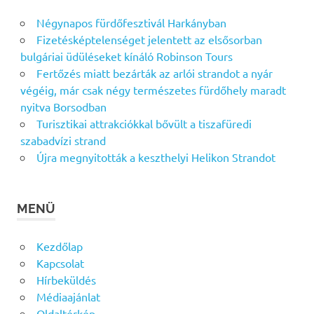
Négynapos fürdőfesztivál Harkányban
Fizetésképtelenséget jelentett az elsősorban
bulgáriai üdüléseket kínáló Robinson Tours
Fertőzés miatt bezárták az arlói strandot a nyár
végéig, már csak négy természetes fürdőhely maradt
nyitva Borsodban
Turisztikai attrakciókkal bővült a tiszafüredi
szabadvízi strand
Újra megnyitották a keszthelyi Helikon Strandot
MENÜ
Kezdőlap
Kapcsolat
Hírbeküldés
Médiaajánlat
Oldaltérkép