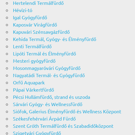
Hertelendi Termálfürdő
Hévízi-tó
Igal Gyógyfürdő
Kaposvár Virágfürdő
Kapuvári Szénsavgázfürdő
Kehida Termál, Gyógy- és Élményfürdő
Lenti Termálfürdő
Lipóti Termál és Élményfürdő
Mesteri gyógyfürdő
Mosonmagyaróvári Gyógyfürdő
Nagyatádi Termál- és Gyógyfürdő
Orfű Aquapark
Pápai Várkertfürdő
Pécsi Hullámfürdő, strand és uszoda
Sárvári Gyógy- és Wellnessfürdő
Siófok, Galerius Élményfürdő és Wellness Központ
Székesfehérvári Árpád Fürdő
Szent Gróth Termálfürdő és Szabadidőközpont
Szigetvári Gyógyfürdő