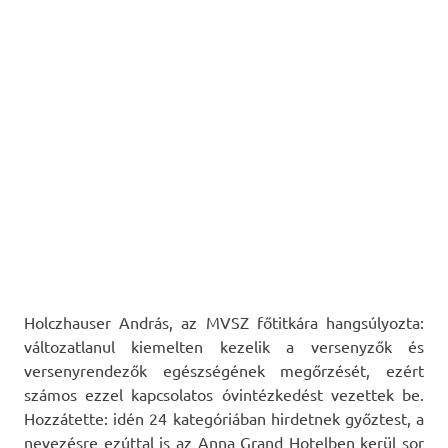
Holczhauser András, az MVSZ főtitkára hangsúlyozta:
változatlanul kiemelten kezelik a versenyzők és
versenyrendezők egészségének megőrzését, ezért
számos ezzel kapcsolatos óvintézkedést vezettek be.
Hozzátette: idén 24 kategóriában hirdetnek győztest, a
nevezésre ezúttal is az Anna Grand Hotelben kerül sor