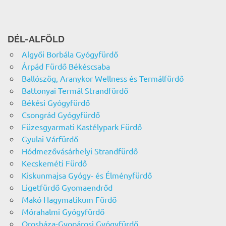
DÉL-ALFÖLD
Algyői Borbála Gyógyfürdő
Árpád Fürdő Békéscsaba
Ballószög, Aranykor Wellness és Termálfürdő
Battonyai Termál Strandfürdő
Békési Gyógyfürdő
Csongrád Gyógyfürdő
Füzesgyarmati Kastélypark Fürdő
Gyulai Várfürdő
Hódmezővásárhelyi Strandfürdő
Kecskeméti Fürdő
Kiskunmajsa Gyógy- és Élményfürdő
Ligetfürdő Gyomaendrőd
Makó Hagymatikum Fürdő
Mórahalmi Gyógyfürdő
Orosháza-Gyopárosi Gyógyfürdő