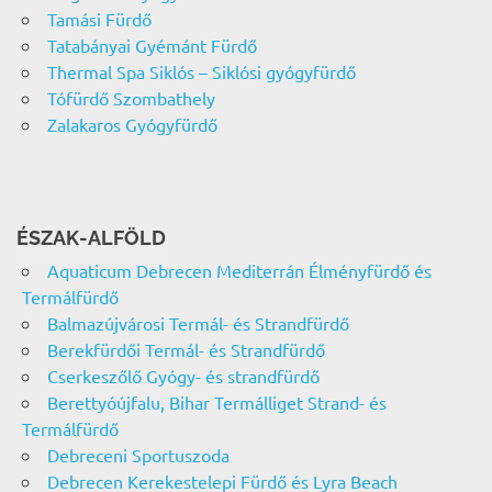
Tamási Fürdő
Tatabányai Gyémánt Fürdő
Thermal Spa Siklós – Siklósi gyógyfürdő
Tófürdő Szombathely
Zalakaros Gyógyfürdő
ÉSZAK-ALFÖLD
Aquaticum Debrecen Mediterrán Élményfürdő és
Termálfürdő
Balmazújvárosi Termál- és Strandfürdő
Berekfürdői Termál- és Strandfürdő
Cserkeszőlő Gyógy- és strandfürdő
Berettyóújfalu, Bihar Termálliget Strand- és
Termálfürdő
Debreceni Sportuszoda
Debrecen Kerekestelepi Fürdő és Lyra Beach