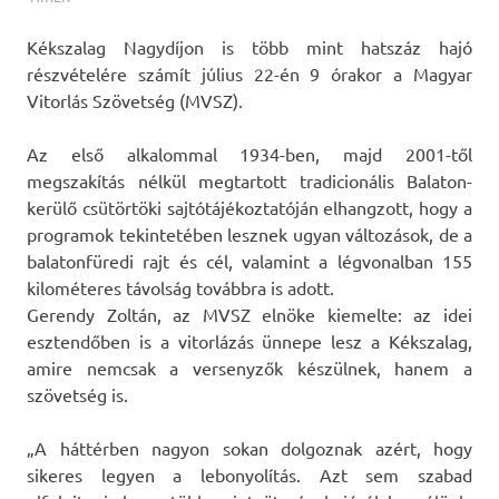
Kékszalag Nagydíjon is több mint hatszáz hajó
részvételére számít július 22-én 9 órakor a Magyar
Vitorlás Szövetség
(MVSZ).
Az első alkalommal 1934-ben, majd 2001-től
megszakítás nélkül megtartott tradicionális Balaton-
kerülő csütörtöki sajtótájékoztatóján elhangzott, hogy a
programok tekintetében lesznek ugyan változások, de a
balatonfüredi rajt és cél, valamint a légvonalban 155
kilométeres távolság továbbra is adott.
Gerendy Zoltán, az MVSZ elnöke kiemelte: az idei
esztendőben is a vitorlázás ünnepe lesz a Kékszalag,
amire nemcsak a versenyzők készülnek, hanem a
szövetség is.
„A háttérben nagyon sokan dolgoznak azért, hogy
sikeres legyen a lebonyolítás. Azt sem szabad