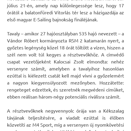
július 21-én, amely nap különlegessége lesz, hogy 17
órától a balatonfüredi Vitorlás tér lesz a házigazdája az
első magyar E-Sailing bajnokság fináléjának.
Tavaly – amikor 27 hajóosztályban 535 hajó nevezett – a
Vándor Róbert kormányozta RSM 2 katamarán nyert, a
győztes legénység közel 18 órát töltött a vízen, hiszen a
szél nem volt túl kegyes a résztvevőkhöz. A címvédő
csapat vezetőjeként Kalocsai Zsolt elmondta: nehéz
versenyre számít, amelyben a tavalyihoz hasonlóan
ezúttal is kiélezett csatát kell majd vívni a győzelemért
a nagyon kiegyensúlyozott mezőnyben. Hozzátette:
rengeteget edzettek, és szeretnék megvédeni címüket,
ebben reálisan három-négy potenciális riválisra számít.
A résztvevőknek negyvennyolc órája van a Kékszalag
távjának teljesítésére, a viadalt ezúttal is élőben
közvetíti az M4 Sport, míg a versenyen új nyomkövetési