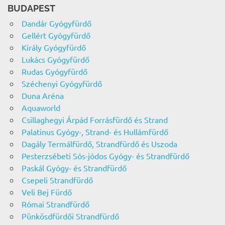
BUDAPEST
Dandár Gyógyfürdő
Gellért Gyógyfürdő
Király Gyógyfürdő
Lukács Gyógyfürdő
Rudas Gyógyfürdő
Széchenyi Gyógyfürdő
Duna Aréna
Aquaworld
Csillaghegyi Árpád Forrásfürdő és Strand
Palatinus Gyógy-, Strand- és Hullámfürdő
Dagály Termálfürdő, Strandfürdő és Uszoda
Pesterzsébeti Sós-jódos Gyógy- és Strandfürdő
Paskál Gyógy- és Strandfürdő
Csepeli Strandfürdő
Veli Bej Fürdő
Római Strandfürdő
Pünkösdfürdői Strandfürdő