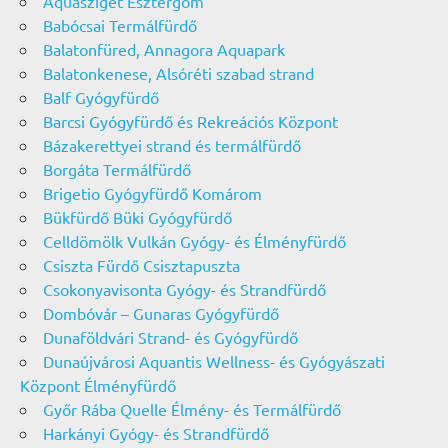
Aquasziget Esztergom
Babócsai Termálfürdő
Balatonfüred, Annagora Aquapark
Balatonkenese, Alsóréti szabad strand
Balf Gyógyfürdő
Barcsi Gyógyfürdő és Rekreációs Központ
Bázakerettyei strand és termálfürdő
Borgáta Termálfürdő
Brigetio Gyógyfürdő Komárom
Bükfürdő Büki Gyógyfürdő
Celldömölk Vulkán Gyógy- és Élményfürdő
Csiszta Fürdő Csisztapuszta
Csokonyavisonta Gyógy- és Strandfürdő
Dombóvár – Gunaras Gyógyfürdő
Dunaföldvári Strand- és Gyógyfürdő
Dunaújvárosi Aquantis Wellness- és Gyógyászati
Központ Élményfürdő
Győr Rába Quelle Élmény- és Termálfürdő
Harkányi Gyógy- és Strandfürdő