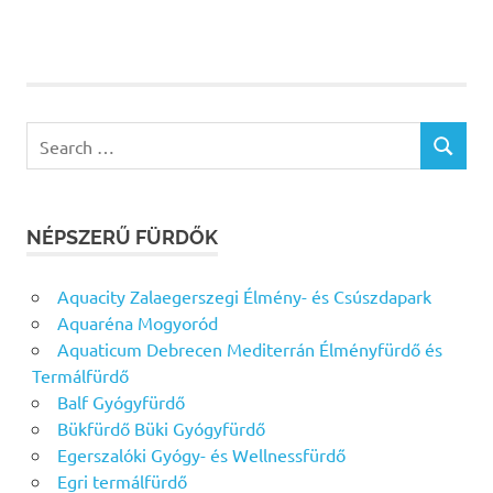
Search
SEARCH
for:
NÉPSZERŰ FÜRDŐK
Aquacity Zalaegerszegi Élmény- és Csúszdapark
Aquaréna Mogyoród
Aquaticum Debrecen Mediterrán Élményfürdő és
Termálfürdő
Balf Gyógyfürdő
Bükfürdő Büki Gyógyfürdő
Egerszalóki Gyógy- és Wellnessfürdő
Egri termálfürdő