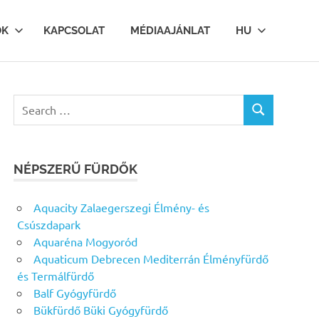
OK
KAPCSOLAT
MÉDIAAJÁNLAT
HU
Search
SEARCH
for:
NÉPSZERŰ FÜRDŐK
Aquacity Zalaegerszegi Élmény- és
Csúszdapark
Aquaréna Mogyoród
Aquaticum Debrecen Mediterrán Élményfürdő
és Termálfürdő
Balf Gyógyfürdő
Bükfürdő Büki Gyógyfürdő