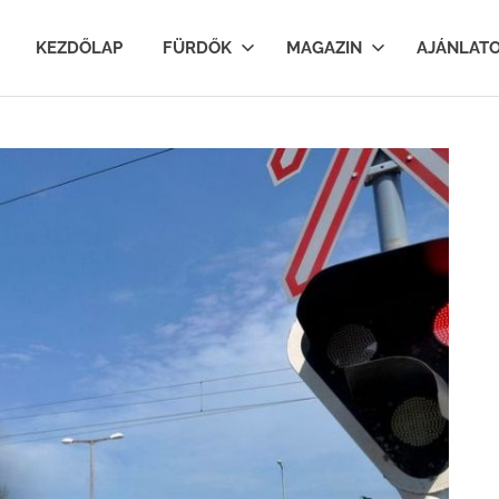
lfurdok.com
KEZDŐLAP
FÜRDŐK
MAGAZIN
AJÁNLAT