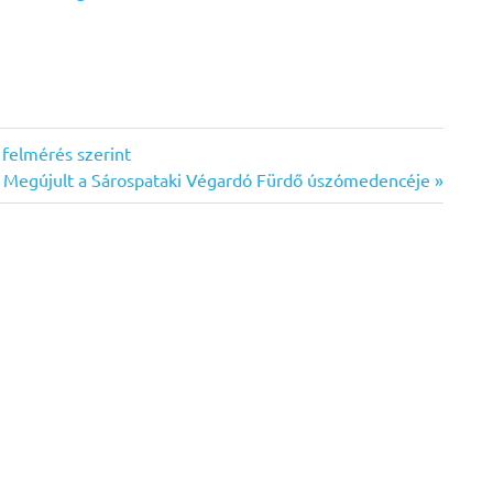
 felmérés szerint
Next
Megújult a Sárospataki Végardó Fürdő úszómedencéje
Post: