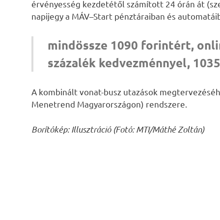
érvényesség kezdetétől számított 24 órán át (sz
napijegy a MÁV–Start pénztáraiban és automatáib
mindössze 1090 forintért, onl
százalék kedvezménnyel, 1035 
A kombinált vonat-busz utazások megtervezéséh
Menetrend Magyarországon) rendszere.
Borítókép: Illusztráció (Fotó: MTI/Máthé Zoltán)