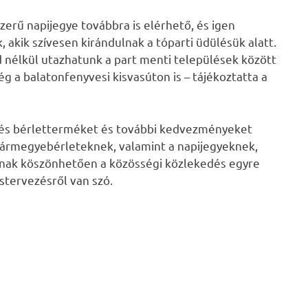
erű napijegye továbbra is elérhető, és igen
akik szívesen kirándulnak a tóparti üdülésük alatt.
 nélkül utazhatunk a part menti települések között
ég a balatonfenyvesi kisvasúton is – tájékoztatta a
 és bérletterméket és további kedvezményeket
 vármegyebérleteknek, valamint a napijegyeknek,
ásának köszönhetően a közösségi közlekedés egyre
stervezésről van szó.