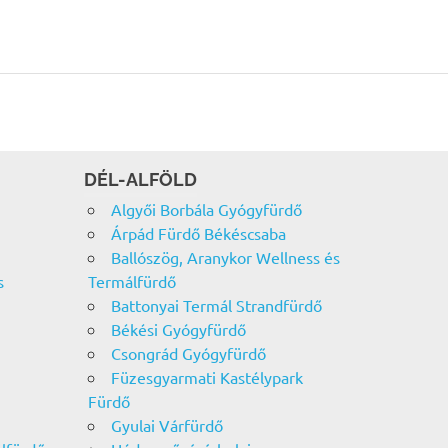
DÉL-ALFÖLD
Algyői Borbála Gyógyfürdő
Árpád Fürdő Békéscsaba
Ballószög, Aranykor Wellness és
s
Termálfürdő
Battonyai Termál Strandfürdő
Békési Gyógyfürdő
Csongrád Gyógyfürdő
Füzesgyarmati Kastélypark
Fürdő
Gyulai Várfürdő