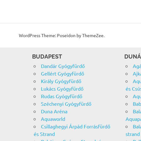
WordPress Theme: Poseidon by ThemeZee.
BUDAPEST
DUNÁ
Dandár Gyógyfürdő
Agá
Gellért Gyógyfürdő
Ajk
Király Gyógyfürdő
Aqu
Lukács Gyógyfürdő
és Csú
Rudas Gyógyfürdő
Aqu
Széchenyi Gyógyfürdő
Bab
Duna Aréna
Bal
Aquaworld
Aquap
Csillaghegyi Árpád Forrásfürdő
Bal
és Strand
strand