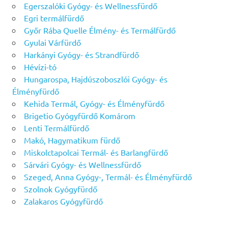
Egerszalóki Gyógy- és Wellnessfürdő
Egri termálfürdő
Győr Rába Quelle Élmény- és Termálfürdő
Gyulai Várfürdő
Harkányi Gyógy- és Strandfürdő
Hévízi-tó
Hungarospa, Hajdúszoboszlói Gyógy- és
Élményfürdő
Kehida Termál, Gyógy- és Élményfürdő
Brigetio Gyógyfürdő Komárom
Lenti Termálfürdő
Makó, Hagymatikum fürdő
Miskolctapolcai Termál- és Barlangfürdő
Sárvári Gyógy- és Wellnessfürdő
Szeged, Anna Gyógy-, Termál- és Élményfürdő
Szolnok Gyógyfürdő
Zalakaros Gyógyfürdő