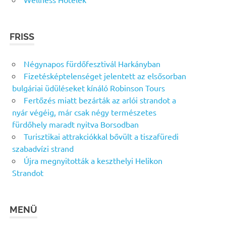
FRISS
Négynapos fürdőfesztivál Harkányban
Fizetésképtelenséget jelentett az elsősorban
bulgáriai üdüléseket kínáló Robinson Tours
Fertőzés miatt bezárták az arlói strandot a
nyár végéig, már csak négy természetes
fürdőhely maradt nyitva Borsodban
Turisztikai attrakciókkal bővült a tiszafüredi
szabadvízi strand
Újra megnyitották a keszthelyi Helikon
Strandot
MENÜ