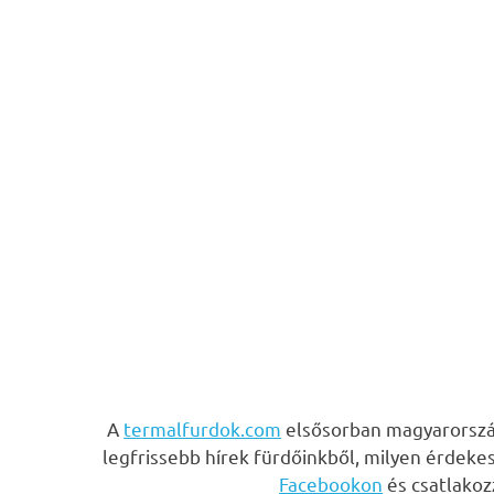
A
termalfurdok.com
elsősorban magyarország
legfrissebb hírek fürdőinkből, milyen érdeke
Facebookon
és csatlako