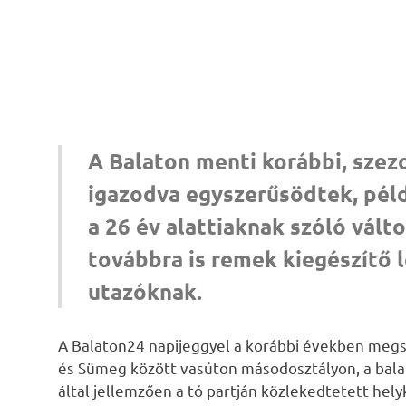
A Balaton menti korábbi, szez
igazodva egyszerűsödtek, péld
a 26 év alattiaknak szóló vál
továbbra is remek kiegészítő 
utazóknak.
A Balaton24 napijeggyel a korábbi években megsz
és Sümeg között vasúton másodosztályon, a balat
által jellemzően a tó partján közlekedtetett hely