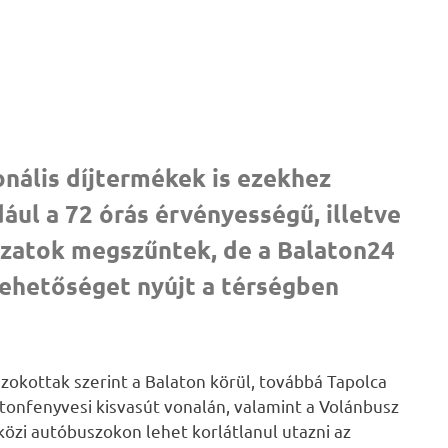
onális díjtermékek is ezekhez
ául a 72 órás érvényességű, illetve
tozatok megszűntek, de a Balaton24
lehetőséget nyújt a térségben
okottak szerint a Balaton körül, továbbá Tapolca
onfenyvesi kisvasút vonalán, valamint a Volánbusz
közi autóbuszokon lehet korlátlanul utazni az