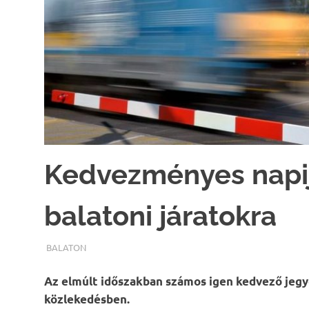
Kedvezményes napije
balatoni járatokra
TERMALFURDOK.COM
BALATON
Az elmúlt időszakban számos igen kedvező jegy
közlekedésben.