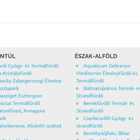
NTÚL
ÉSZAK-ALFÖLD
rdi Gyógy- és Termálfürdő
Aquaticum Debrecen
a Kristályfürdő
Mediterrán Élményfürdő és
acity Zalaegerszegi Élmény-
Termálfürdő
szdapark
Balmazújvárosi Termál- é
asziget Esztergom
Strandfürdő
ócsai Termálfürdő
Berekfürdői Termál- és
atonfüred, Annagora
Strandfürdő
ark
Cserkeszőlő Gyógy- és
atonkenese, Alsóréti szabad
strandfürdő
Berettyóújfalu, Bihar