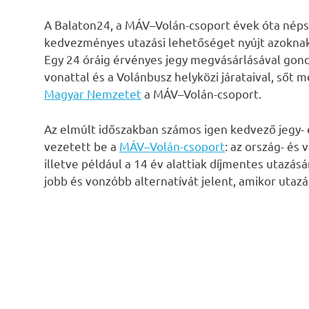
A Balaton24, a MÁV–Volán-csoport évek óta népsz
kedvezményes utazási lehetőséget nyújt azoknak, 
Egy 24 óráig érvényes jegy megvásárlásával gond
vonattal és a Volánbusz helyközi járataival, sőt m
Magyar Nemzetet
a MÁV–Volán-csoport.
Az elmúlt időszakban számos igen kedvező jegy-
vezetett be a
MÁV–Volán-csoport
: az ország- és
illetve például a 14 év alattiak díjmentes utaz
jobb és vonzóbb alternatívát jelent, amikor utazá