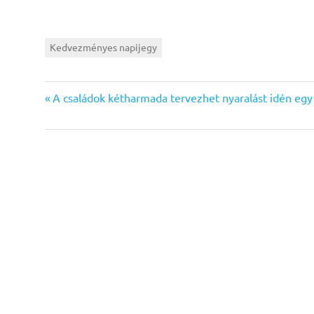
Kedvezményes napijegy
Previous
Bejegyzés
A családok kétharmada tervezhet nyaralást idén egy
Post:
navigáció