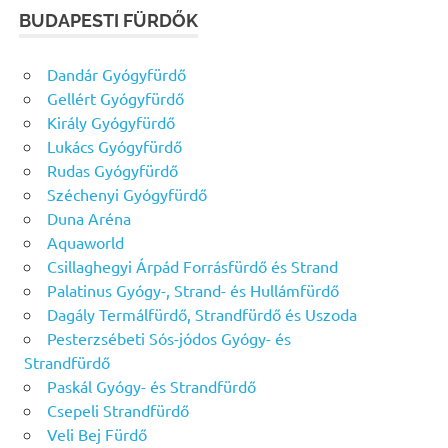
BUDAPESTI FÜRDŐK
Dandár Gyógyfürdő
Gellért Gyógyfürdő
Király Gyógyfürdő
Lukács Gyógyfürdő
Rudas Gyógyfürdő
Széchenyi Gyógyfürdő
Duna Aréna
Aquaworld
Csillaghegyi Árpád Forrásfürdő és Strand
Palatinus Gyógy-, Strand- és Hullámfürdő
Dagály Termálfürdő, Strandfürdő és Uszoda
Pesterzsébeti Sós-jódos Gyógy- és
Strandfürdő
Paskál Gyógy- és Strandfürdő
Csepeli Strandfürdő
Veli Bej Fürdő