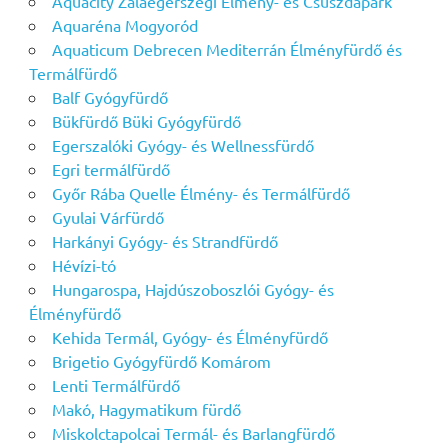
Aquacity Zalaegerszegi Élmény- és Csúszdapark
Aquaréna Mogyoród
Aquaticum Debrecen Mediterrán Élményfürdő és
Termálfürdő
Balf Gyógyfürdő
Bükfürdő Büki Gyógyfürdő
Egerszalóki Gyógy- és Wellnessfürdő
Egri termálfürdő
Győr Rába Quelle Élmény- és Termálfürdő
Gyulai Várfürdő
Harkányi Gyógy- és Strandfürdő
Hévízi-tó
Hungarospa, Hajdúszoboszlói Gyógy- és
Élményfürdő
Kehida Termál, Gyógy- és Élményfürdő
Brigetio Gyógyfürdő Komárom
Lenti Termálfürdő
Makó, Hagymatikum fürdő
Miskolctapolcai Termál- és Barlangfürdő