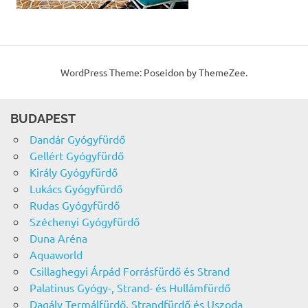
WordPress Theme: Poseidon by ThemeZee.
BUDAPEST
Dandár Gyógyfürdő
Gellért Gyógyfürdő
Király Gyógyfürdő
Lukács Gyógyfürdő
Rudas Gyógyfürdő
Széchenyi Gyógyfürdő
Duna Aréna
Aquaworld
Csillaghegyi Árpád Forrásfürdő és Strand
Palatinus Gyógy-, Strand- és Hullámfürdő
Dagály Termálfürdő, Strandfürdő és Uszoda