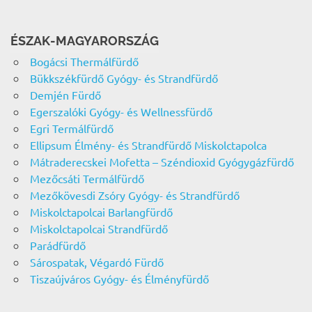
ÉSZAK-MAGYARORSZÁG
Bogácsi Thermálfürdő
Bükkszékfürdő Gyógy- és Strandfürdő
Demjén Fürdő
Egerszalóki Gyógy- és Wellnessfürdő
Egri Termálfürdő
Ellipsum Élmény- és Strandfürdő Miskolctapolca
Mátraderecskei Mofetta – Széndioxid Gyógygázfürdő
Mezőcsáti Termálfürdő
Mezőkövesdi Zsóry Gyógy- és Strandfürdő
Miskolctapolcai Barlangfürdő
Miskolctapolcai Strandfürdő
Parádfürdő
Sárospatak, Végardó Fürdő
Tiszaújváros Gyógy- és Élményfürdő