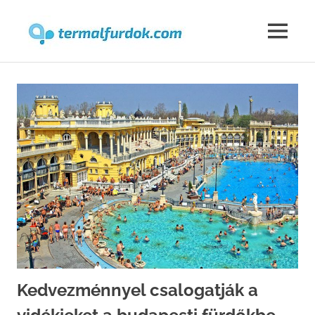
Termalfur
MENU
Skip
to
content
Kedvezménnyel csalogatják a