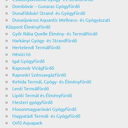
Dombóvár – Gunaras Gyógyfürdő
Dunaföldvári Strand- és Gyógyfürdő
Dunaújvárosi Aquantis Wellness- és Gyógyászati
Központ Élményfürdő
Győr Rába Quelle Élmény- és Termálfürdő
Harkányi Gyógy- és Strandfürdő
Hertelendi Termálfürdő
Hévízi-tó
Igal Gyógyfürdő
Kaposvár Virágfürdő
Kapuvári Szénsavgázfürdő
Kehida Termál, Gyógy- és Élményfürdő
Lenti Termálfürdő
Lipóti Termál és Élményfürdő
Mesteri gyógyfürdő
Mosonmagyaróvári Gyógyfürdő
Nagyatádi Termál- és Gyógyfürdő
Orfű Aquapark