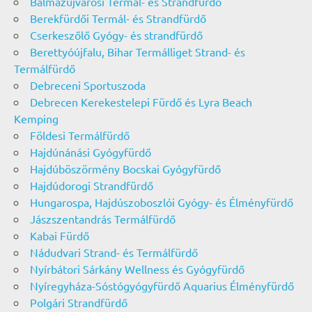
Balmazújvárosi Termál- és Strandfürdő
Berekfürdői Termál- és Strandfürdő
Cserkeszőlő Gyógy- és strandfürdő
Berettyóújfalu, Bihar Termálliget Strand- és
Termálfürdő
Debreceni Sportuszoda
Debrecen Kerekestelepi Fürdő és Lyra Beach
Kemping
Földesi Termálfürdő
Hajdúnánási Gyógyfürdő
Hajdúböszörmény Bocskai Gyógyfürdő
Hajdúdorogi Strandfürdő
Hungarospa, Hajdúszoboszlói Gyógy- és Élményfürdő
Jászszentandrás Termálfürdő
Kabai Fürdő
Nádudvari Strand- és Termálfürdő
Nyírbátori Sárkány Wellness és Gyógyfürdő
Nyíregyháza-Sóstógyógyfürdő Aquarius Élményfürdő
Polgári Strandfürdő