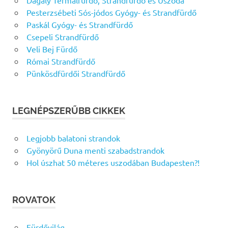
Dagály Termálfürdő, Strandfürdő és Uszoda
Pesterzsébeti Sós-jódos Gyógy- és Strandfürdő
Paskál Gyógy- és Strandfürdő
Csepeli Strandfürdő
Veli Bej Fürdő
Római Strandfürdő
Pünkösdfürdői Strandfürdő
LEGNÉPSZERŰBB CIKKEK
Legjobb balatoni strandok
Gyönyörű Duna menti szabadstrandok
Hol úszhat 50 méteres uszodában Budapesten?!
ROVATOK
Fürdővilág