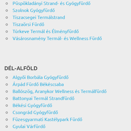
Püspökladányi Strand- és Gyógyfürdő
Szolnok Gyógyfürdő
Tiszacsegei Termálstrand
Tiszaörsi Fürdő
Túrkeve Termál és Élményfürdő
Vásárosnamény Termál- és Wellness Fürdő
DÉL-ALFÖLD
Algyői Borbála Gyógyfürdő
Árpád Fürdő Békéscsaba
Ballószög, Aranykor Wellness és Termálfürdő
Battonyai Termál Strandfürdő
Békési Gyógyfürdő
Csongrád Gyógyfürdő
Füzesgyarmati Kastélypark Fürdő
Gyulai Várfürdő