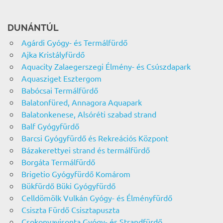
DUNÁNTÚL
Agárdi Gyógy- és Termálfürdő
Ajka Kristályfürdő
Aquacity Zalaegerszegi Élmény- és Csúszdapark
Aquasziget Esztergom
Babócsai Termálfürdő
Balatonfüred, Annagora Aquapark
Balatonkenese, Alsóréti szabad strand
Balf Gyógyfürdő
Barcsi Gyógyfürdő és Rekreációs Központ
Bázakerettyei strand és termálfürdő
Borgáta Termálfürdő
Brigetio Gyógyfürdő Komárom
Bükfürdő Büki Gyógyfürdő
Celldömölk Vulkán Gyógy- és Élményfürdő
Csiszta Fürdő Csisztapuszta
Csokonyavisonta Gyógy- és Strandfürdő