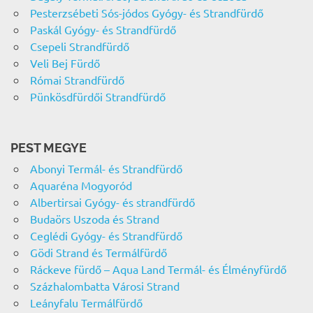
Pesterzsébeti Sós-jódos Gyógy- és Strandfürdő
Paskál Gyógy- és Strandfürdő
Csepeli Strandfürdő
Veli Bej Fürdő
Római Strandfürdő
Pünkösdfürdői Strandfürdő
PEST MEGYE
Abonyi Termál- és Strandfürdő
Aquaréna Mogyoród
Albertirsai Gyógy- és strandfürdő
Budaörs Uszoda és Strand
Ceglédi Gyógy- és Strandfürdő
Gödi Strand és Termálfürdő
Ráckeve fürdő – Aqua Land Termál- és Élményfürdő
Százhalombatta Városi Strand
Leányfalu Termálfürdő