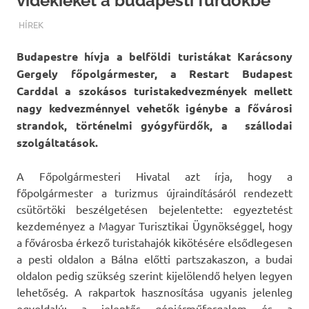
vidékieket a budapesti fürdőkbe
TERMALFURDOK.COM
HÍREK
Budapestre hívja a belföldi turistákat Karácsony
Gergely főpolgármester, a Restart Budapest
Carddal a szokásos turistakedvezmények mellett
nagy kedvezménnyel vehetők igénybe a fővárosi
strandok, történelmi gyógyfürdők, a szállodai
szolgáltatások.
A Főpolgármesteri Hivatal azt írja, hogy a
főpolgármester a turizmus újraindításáról rendezett
csütörtöki beszélgetésen bejelentette: egyeztetést
kezdeményez a Magyar Turisztikai Ügynökséggel, hogy
a fővárosba érkező turistahajók kikötésére elsődlegesen
a pesti oldalon a Bálna előtti partszakaszon, a budai
oldalon pedig szükség szerint kijelölendő helyen legyen
lehetőség. A rakpartok hasznosítása ugyanis jelenleg
egyoldalú: a jelentős gépjárműforgalom és a