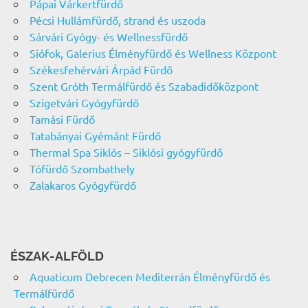
Pápai Várkertfürdő
Pécsi Hullámfürdő, strand és uszoda
Sárvári Gyógy- és Wellnessfürdő
Siófok, Galerius Élményfürdő és Wellness Központ
Székesfehérvári Árpád Fürdő
Szent Gróth Termálfürdő és Szabadidőközpont
Szigetvári Gyógyfürdő
Tamási Fürdő
Tatabányai Gyémánt Fürdő
Thermal Spa Siklós – Siklósi gyógyfürdő
Tófürdő Szombathely
Zalakaros Gyógyfürdő
ÉSZAK-ALFÖLD
Aquaticum Debrecen Mediterrán Élményfürdő és
Termálfürdő