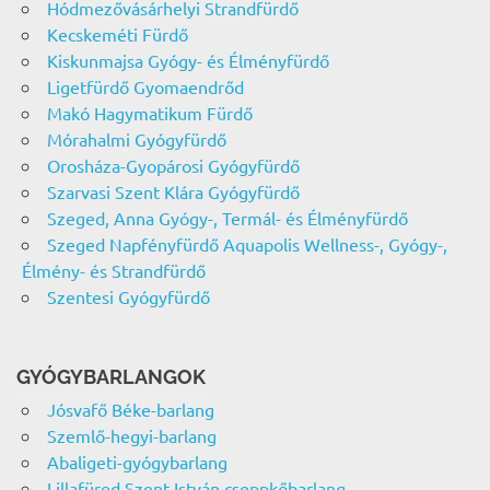
Hódmezővásárhelyi Strandfürdő
Kecskeméti Fürdő
Kiskunmajsa Gyógy- és Élményfürdő
Ligetfürdő Gyomaendrőd
Makó Hagymatikum Fürdő
Mórahalmi Gyógyfürdő
Orosháza-Gyopárosi Gyógyfürdő
Szarvasi Szent Klára Gyógyfürdő
Szeged, Anna Gyógy-, Termál- és Élményfürdő
Szeged Napfényfürdő Aquapolis Wellness-, Gyógy-,
Élmény- és Strandfürdő
Szentesi Gyógyfürdő
GYÓGYBARLANGOK
Jósvafő Béke-barlang
Szemlő-hegyi-barlang
Abaligeti-gyógybarlang
Lillafüred Szent István cseppkőbarlang