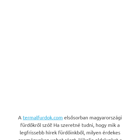
A
termalfurdok.com
elsősorban magyarországi
fürdőkről szól! Ha szeretné tudni, hogy mik a
legfrissebb hírek fürdőinkből, milyen érdekes
eseményeken vehet részt, lájkolja oldalunkat a