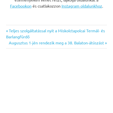
Facebookon
és csatlakozzon
Instagram oldalunkhoz
.
Previous
Bejegyzés
Teljes szolgáltatással nyit a Miskolctapolcai Termál- és
Post:
Barlangfürdő
navigáció
Next
Augusztus 1-jén rendezik meg a 38. Balaton-átúszást
Post: