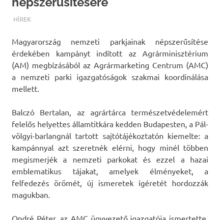
népszerűsítésére
TERMALFURDOK.COM
HÍREK
Magyarország nemzeti parkjainak népszerűsítése
érdekében kampányt indított az Agrárminisztérium
(AM) megbízásából az Agrármarketing Centrum (AMC)
a nemzeti parki igazgatóságok szakmai koordinálása
mellett.
Balczó Bertalan, az agrártárca természetvédelemért
felelős helyettes államtitkára kedden Budapesten, a Pál-
völgyi-barlangnál tartott sajtótájékoztatón kiemelte: a
kampánnyal azt szeretnék elérni, hogy minél többen
megismerjék a nemzeti parkokat és ezzel a hazai
emblematikus tájakat, amelyek élményeket, a
felfedezés örömét, új ismeretek ígéretét hordozzák
magukban.
Ondré Péter, az AMC ügyvezető igazgatója ismertette,