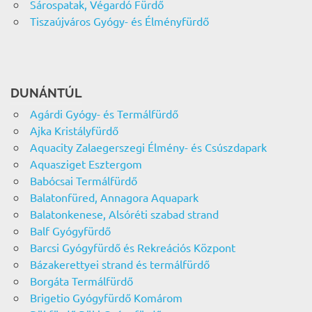
Sárospatak, Végardó Fürdő
Tiszaújváros Gyógy- és Élményfürdő
DUNÁNTÚL
Agárdi Gyógy- és Termálfürdő
Ajka Kristályfürdő
Aquacity Zalaegerszegi Élmény- és Csúszdapark
Aquasziget Esztergom
Babócsai Termálfürdő
Balatonfüred, Annagora Aquapark
Balatonkenese, Alsóréti szabad strand
Balf Gyógyfürdő
Barcsi Gyógyfürdő és Rekreációs Központ
Bázakerettyei strand és termálfürdő
Borgáta Termálfürdő
Brigetio Gyógyfürdő Komárom