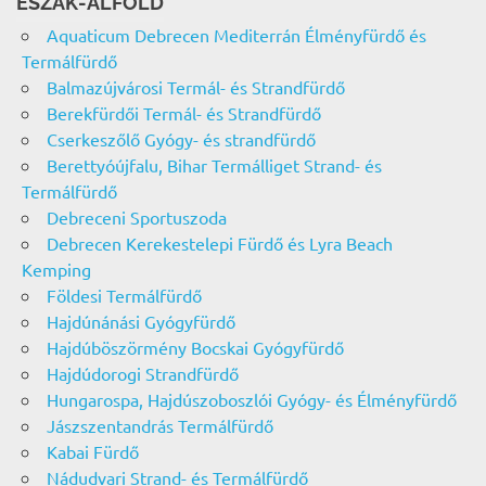
ÉSZAK-ALFÖLD
Aquaticum Debrecen Mediterrán Élményfürdő és
Termálfürdő
Balmazújvárosi Termál- és Strandfürdő
Berekfürdői Termál- és Strandfürdő
Cserkeszőlő Gyógy- és strandfürdő
Berettyóújfalu, Bihar Termálliget Strand- és
Termálfürdő
Debreceni Sportuszoda
Debrecen Kerekestelepi Fürdő és Lyra Beach
Kemping
Földesi Termálfürdő
Hajdúnánási Gyógyfürdő
Hajdúböszörmény Bocskai Gyógyfürdő
Hajdúdorogi Strandfürdő
Hungarospa, Hajdúszoboszlói Gyógy- és Élményfürdő
Jászszentandrás Termálfürdő
Kabai Fürdő
Nádudvari Strand- és Termálfürdő