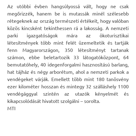
Az utóbbi évben hangsúlyossá vált, hogy ne csak
megőrizzék, hanem be is mutassák minél szélesebb
rétegeknek az ország természeti értékeit, hogy valóban
közös kincsként tekinthessen rá a lakosság. A nemzeti
parki igazgatóságok mára az ökoturisztikai
létesítmények több mint felét üzemeltetik és tartják
fenn Magyarországon, 350 létesítményt tartanak
számon, ebbe beletartozik 33 látogatóközpont, 64
bemutatóhely, 40 idegenforgalmi hasznosítású barlang,
hat tájház és négy arborétum, ahol a nemzeti parkok a
vendégeket várják. Emellett több mint 180 tanösvény
ezer kilométer hosszan és mintegy 32 szálláshely 1100
vendégággyal szintén az utazók kényelmét és
kikapcsolódását hivatott szolgálni – sorolta.
MTI