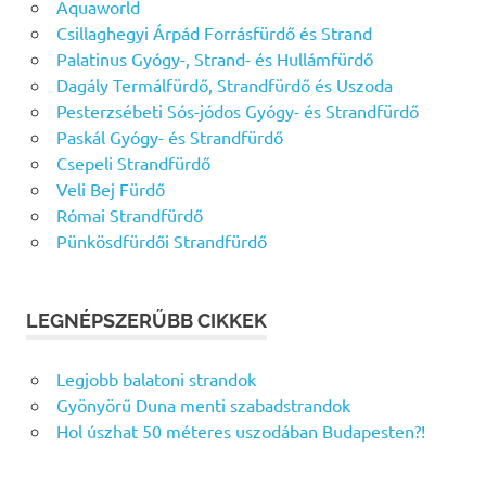
Aquaworld
Csillaghegyi Árpád Forrásfürdő és Strand
Palatinus Gyógy-, Strand- és Hullámfürdő
Dagály Termálfürdő, Strandfürdő és Uszoda
Pesterzsébeti Sós-jódos Gyógy- és Strandfürdő
Paskál Gyógy- és Strandfürdő
Csepeli Strandfürdő
Veli Bej Fürdő
Római Strandfürdő
Pünkösdfürdői Strandfürdő
LEGNÉPSZERŰBB CIKKEK
Legjobb balatoni strandok
Gyönyörű Duna menti szabadstrandok
Hol úszhat 50 méteres uszodában Budapesten?!