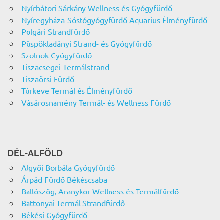
Nyírbátori Sárkány Wellness és Gyógyfürdő
Nyíregyháza-Sóstógyógyfürdő Aquarius Élményfürdő
Polgári Strandfürdő
Püspökladányi Strand- és Gyógyfürdő
Szolnok Gyógyfürdő
Tiszacsegei Termálstrand
Tiszaörsi Fürdő
Túrkeve Termál és Élményfürdő
Vásárosnamény Termál- és Wellness Fürdő
DÉL-ALFÖLD
Algyői Borbála Gyógyfürdő
Árpád Fürdő Békéscsaba
Ballószög, Aranykor Wellness és Termálfürdő
Battonyai Termál Strandfürdő
Békési Gyógyfürdő