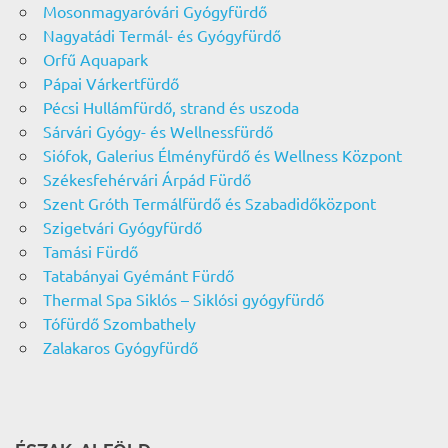
Mosonmagyaróvári Gyógyfürdő
Nagyatádi Termál- és Gyógyfürdő
Orfű Aquapark
Pápai Várkertfürdő
Pécsi Hullámfürdő, strand és uszoda
Sárvári Gyógy- és Wellnessfürdő
Siófok, Galerius Élményfürdő és Wellness Központ
Székesfehérvári Árpád Fürdő
Szent Gróth Termálfürdő és Szabadidőközpont
Szigetvári Gyógyfürdő
Tamási Fürdő
Tatabányai Gyémánt Fürdő
Thermal Spa Siklós – Siklósi gyógyfürdő
Tófürdő Szombathely
Zalakaros Gyógyfürdő