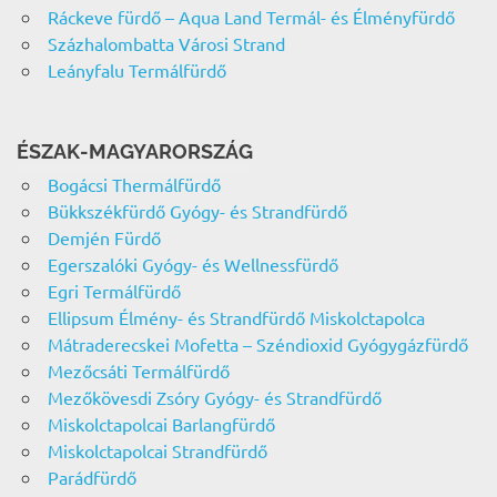
Ráckeve fürdő – Aqua Land Termál- és Élményfürdő
Százhalombatta Városi Strand
Leányfalu Termálfürdő
ÉSZAK-MAGYARORSZÁG
Bogácsi Thermálfürdő
Bükkszékfürdő Gyógy- és Strandfürdő
Demjén Fürdő
Egerszalóki Gyógy- és Wellnessfürdő
Egri Termálfürdő
Ellipsum Élmény- és Strandfürdő Miskolctapolca
Mátraderecskei Mofetta – Széndioxid Gyógygázfürdő
Mezőcsáti Termálfürdő
Mezőkövesdi Zsóry Gyógy- és Strandfürdő
Miskolctapolcai Barlangfürdő
Miskolctapolcai Strandfürdő
Parádfürdő