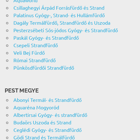
Aquaworld
Csillaghegyi Árpád Forrásfürdő és Strand
Palatinus Gyógy-, Strand- és Hullámfürdő
Dagály Termálfürdő, Strandfürdő és Uszoda
Pesterzsébeti Sós-jódos Gyógy- és Strandfürdő
Paskál Gyógy- és Strandfürdő
Csepeli Strandfürdő
Veli Bej Fürdő
Római Strandfürdő
Pünkösdfürdői Strandfürdő
PEST MEGYE
Abonyi Termál- és Strandfürdő
Aquaréna Mogyoród
Albertirsai Gyógy- és strandfürdő
Budaörs Uszoda és Strand
Ceglédi Gyógy- és Strandfürdő
Gödi Strand és Termálfürdő