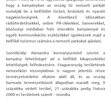
hogy a kampányban az ország tíz nemzeti parkját
mutatják be a belföldön túrázó, kiránduló és nyaraló
nagyközönségnek. A következő időszakban
rádióhirdetésekkel, online PR-cikkekkel, bannerekkel,
közösségi médiában futó interaktív kampánnyal és
egyéb kommunikációs eszközökkel igyekeznek majd a
belföldi turizmus számára a nemzeti parkokat ajánlani.
Szentkirályi Alexandra kormányszóvivő szerint a
kampány lehetőséget ad a belföldi kikapcsolódási
lehetőségek felfedezésére. Magyarország területének
nemzetközi viszonylatban is nagyon jelentős része
természetvédelmi oltalom alatt áll, és az ország
harmada természetközeli állapotban maradt meg, 9
százaléka védett terület, 21 százaléka pedig Natura
2000-es területnek számít – mondta.