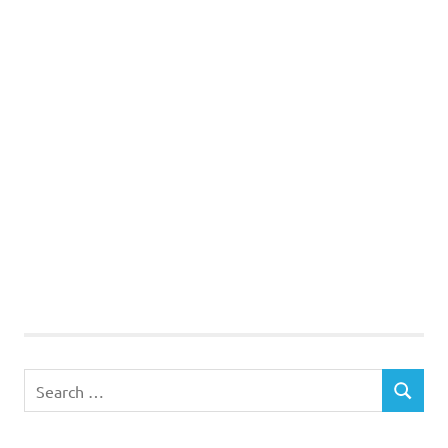
Search
SEARCH
for: