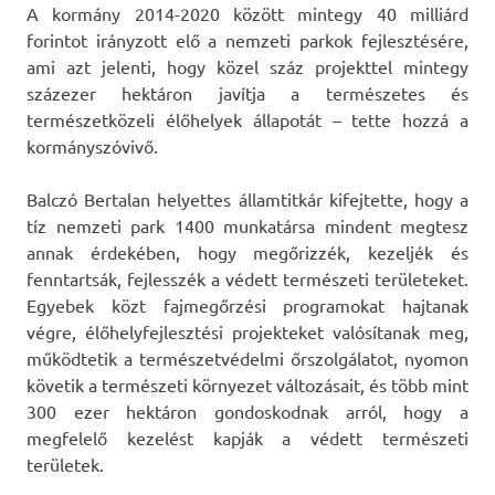
A kormány 2014-2020 között mintegy 40 milliárd
forintot irányzott elő a nemzeti parkok fejlesztésére,
ami azt jelenti, hogy közel száz projekttel mintegy
százezer hektáron javítja a természetes és
természetközeli élőhelyek állapotát – tette hozzá a
kormányszóvivő.
Balczó Bertalan helyettes államtitkár kifejtette, hogy a
tíz nemzeti park 1400 munkatársa mindent megtesz
annak érdekében, hogy megőrizzék, kezeljék és
fenntartsák, fejlesszék a védett természeti területeket.
Egyebek közt fajmegőrzési programokat hajtanak
végre, élőhelyfejlesztési projekteket valósítanak meg,
működtetik a természetvédelmi őrszolgálatot, nyomon
követik a természeti környezet változásait, és több mint
300 ezer hektáron gondoskodnak arról, hogy a
megfelelő kezelést kapják a védett természeti
területek.