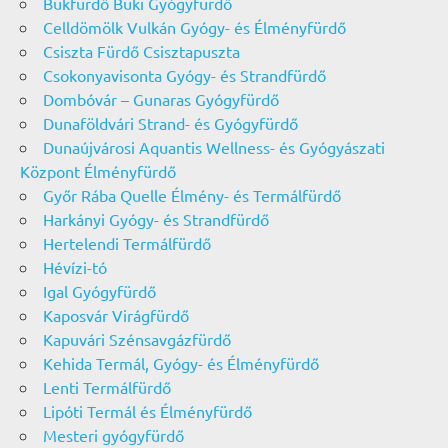
Bükfürdő Büki Gyógyfürdő
Celldömölk Vulkán Gyógy- és Élményfürdő
Csiszta Fürdő Csisztapuszta
Csokonyavisonta Gyógy- és Strandfürdő
Dombóvár – Gunaras Gyógyfürdő
Dunaföldvári Strand- és Gyógyfürdő
Dunaújvárosi Aquantis Wellness- és Gyógyászati
Központ Élményfürdő
Győr Rába Quelle Élmény- és Termálfürdő
Harkányi Gyógy- és Strandfürdő
Hertelendi Termálfürdő
Hévízi-tó
Igal Gyógyfürdő
Kaposvár Virágfürdő
Kapuvári Szénsavgázfürdő
Kehida Termál, Gyógy- és Élményfürdő
Lenti Termálfürdő
Lipóti Termál és Élményfürdő
Mesteri gyógyfürdő