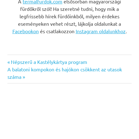
A
termalfurdok.com
elsősorban magyarországi
fürdőkről szól! Ha szeretné tudni, hogy mik a
legfrissebb hírek fürdőinkből, milyen érdekes
eseményeken vehet részt, lájkolja oldalunkat a
Facebookon
és csatlakozzon
Instagram oldalunkhoz
.
Previous
Bejegyzés
Népszerű a Kastélykártya program
Next
Post:
A balatoni kompokon és hajókon csökkent az utasok
navigáció
Post:
száma