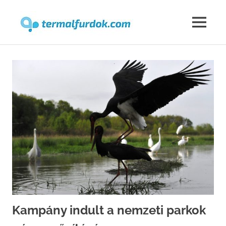
Termalfur
MENU
Skip
to
content
Kampány indult a nemzeti parkok