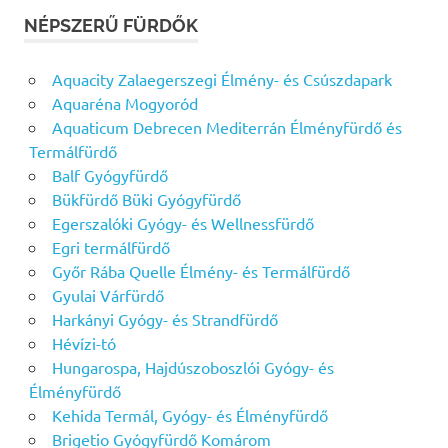
NÉPSZERŰ FÜRDŐK
Aquacity Zalaegerszegi Élmény- és Csúszdapark
Aquaréna Mogyoród
Aquaticum Debrecen Mediterrán Élményfürdő és
Termálfürdő
Balf Gyógyfürdő
Bükfürdő Büki Gyógyfürdő
Egerszalóki Gyógy- és Wellnessfürdő
Egri termálfürdő
Győr Rába Quelle Élmény- és Termálfürdő
Gyulai Várfürdő
Harkányi Gyógy- és Strandfürdő
Hévízi-tó
Hungarospa, Hajdúszoboszlói Gyógy- és
Élményfürdő
Kehida Termál, Gyógy- és Élményfürdő
Brigetio Gyógyfürdő Komárom