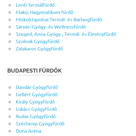
Lenti Termálfürdő
Makó, Hagymatikum fürdő
Miskolctapolcai Termál- és Barlangfürdő
Sárvári Gyógy- és Wellnessfürdő
Szeged, Anna Gyógy-, Termál- és Élményfürdő
Szolnok Gyógyfürdő
Zalakaros Gyógyfürdő
BUDAPESTI FÜRDŐK
Dandár Gyógyfürdő
Gellért Gyógyfürdő
Király Gyógyfürdő
Lukács Gyógyfürdő
Rudas Gyógyfürdő
Széchenyi Gyógyfürdő
Duna Aréna