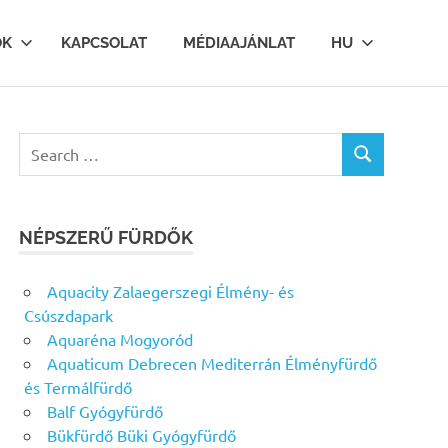
OK
KAPCSOLAT
MÉDIAAJÁNLAT
HU
Search
SEARCH
for:
NÉPSZERŰ FÜRDŐK
Aquacity Zalaegerszegi Élmény- és
Csúszdapark
Aquaréna Mogyoród
Aquaticum Debrecen Mediterrán Élményfürdő
és Termálfürdő
Balf Gyógyfürdő
Bükfürdő Büki Gyógyfürdő