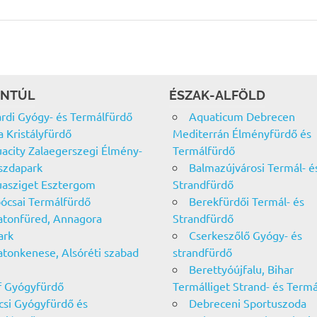
NTÚL
ÉSZAK-ALFÖLD
rdi Gyógy- és Termálfürdő
Aquaticum Debrecen
a Kristályfürdő
Mediterrán Élményfürdő és
acity Zalaegerszegi Élmény-
Termálfürdő
szdapark
Balmazújvárosi Termál- é
asziget Esztergom
Strandfürdő
ócsai Termálfürdő
Berekfürdői Termál- és
atonfüred, Annagora
Strandfürdő
ark
Cserkeszőlő Gyógy- és
atonkenese, Alsóréti szabad
strandfürdő
Berettyóújfalu, Bihar
f Gyógyfürdő
Termálliget Strand- és Term
csi Gyógyfürdő és
Debreceni Sportuszoda