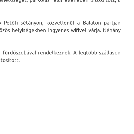
ő Petőfi sétányon, közvetlenül a Balaton partján
közös helyiségekben ingyenes wifivel várja. Néhány
s fürdőszobával rendelkeznek. A legtöbb szálláson
tosított.