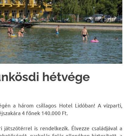
ünkösdi hétvége
égén a három csillagos Hotel Lidóban! A vízparti,
jszakára 4 főnek 140.000 Ft.
i játszótérrel is rendelkezik. Élvezze családjával a
ehetőségét, parkolás felár ellenében biztosított, a