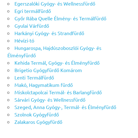
Egerszalóki Gyógy- és Wellnessfürdő
Egri termálfürdő
Győr Rába Quelle Élmény- és Termálfürdő
Gyulai Várfürdő
Harkányi Gyógy- és Strandfürdő
Hévízi-tó
Hungarospa, Hajdúszoboszlói Gyógy- és
Élményfürdő
Kehida Termál, Gyógy- és Élményfürdő
Brigetio Gyógyfürdő Komárom
Lenti Termálfürdő
Makó, Hagymatikum fürdő
Miskolctapolcai Termál- és Barlangfürdő
Sárvári Gyógy- és Wellnessfürdő
Szeged, Anna Gyógy-, Termál- és Élményfürdő
Szolnok Gyógyfürdő
Zalakaros Gyógyfürdő