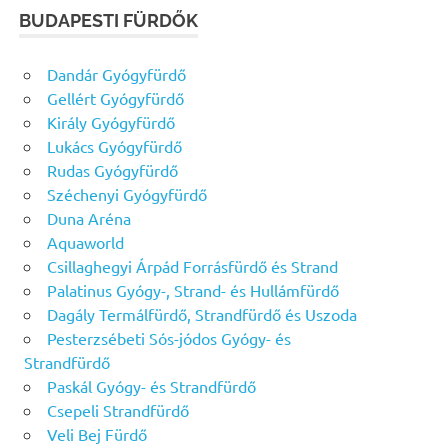
BUDAPESTI FÜRDŐK
Dandár Gyógyfürdő
Gellért Gyógyfürdő
Király Gyógyfürdő
Lukács Gyógyfürdő
Rudas Gyógyfürdő
Széchenyi Gyógyfürdő
Duna Aréna
Aquaworld
Csillaghegyi Árpád Forrásfürdő és Strand
Palatinus Gyógy-, Strand- és Hullámfürdő
Dagály Termálfürdő, Strandfürdő és Uszoda
Pesterzsébeti Sós-jódos Gyógy- és
Strandfürdő
Paskál Gyógy- és Strandfürdő
Csepeli Strandfürdő
Veli Bej Fürdő