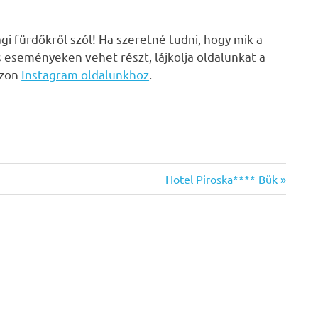
i fürdőkről szól! Ha szeretné tudni, hogy mik a
s eseményeken vehet részt, lájkolja oldalunkat a
zzon
Instagram oldalunkhoz
.
Next
Hotel Piroska**** Bük
Post: