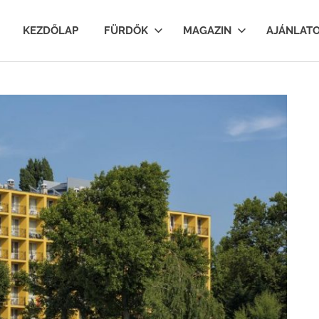
lfurdok.com
KEZDŐLAP
FÜRDŐK
MAGAZIN
AJÁNLAT