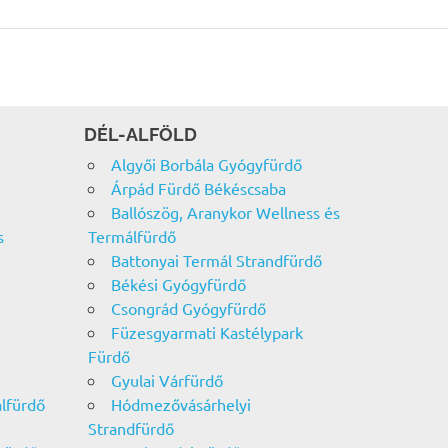
DÉL-ALFÖLD
Algyői Borbála Gyógyfürdő
Árpád Fürdő Békéscsaba
Ballószög, Aranykor Wellness és
s
Termálfürdő
Battonyai Termál Strandfürdő
Békési Gyógyfürdő
Csongrád Gyógyfürdő
Füzesgyarmati Kastélypark
Fürdő
Gyulai Várfürdő
álfürdő
Hódmezővásárhelyi
Strandfürdő