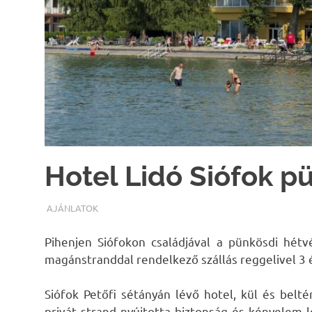
Hotel Lidó Siófok p
TERMALFURDOK.COM
AJÁNLATOK
Pihenjen Siófokon családjával a pünkösdi hétv
magánstranddal rendelkező szállás reggelivel 3 é
Siófok Petőfi sétányán lévő hotel, kül és beltér
privát strand nyújtotta biztonság és kényelem l