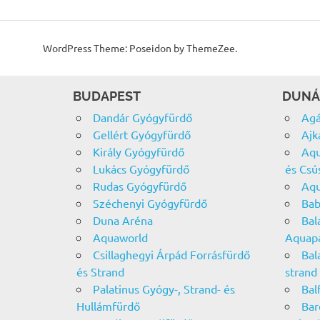
WordPress Theme: Poseidon by ThemeZee.
BUDAPEST
DUNÁ
Dandár Gyógyfürdő
Agá
Gellért Gyógyfürdő
Ajk
Király Gyógyfürdő
Aqu
Lukács Gyógyfürdő
és Csú
Rudas Gyógyfürdő
Aqu
Széchenyi Gyógyfürdő
Bab
Duna Aréna
Bal
Aquaworld
Aquap
Csillaghegyi Árpád Forrásfürdő
Bal
és Strand
strand
Palatinus Gyógy-, Strand- és
Bal
Hullámfürdő
Bar