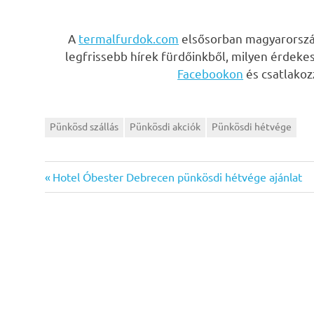
A
termalfurdok.com
elsősorban magyarország
legfrissebb hírek fürdőinkből, milyen érdeke
Facebookon
és csatlako
Pünkösd szállás
Pünkösdi akciók
Pünkösdi hétvége
Previous
Bejegyzés
Hotel Óbester Debrecen pünkösdi hétvége ajánlat
Post:
navigáció