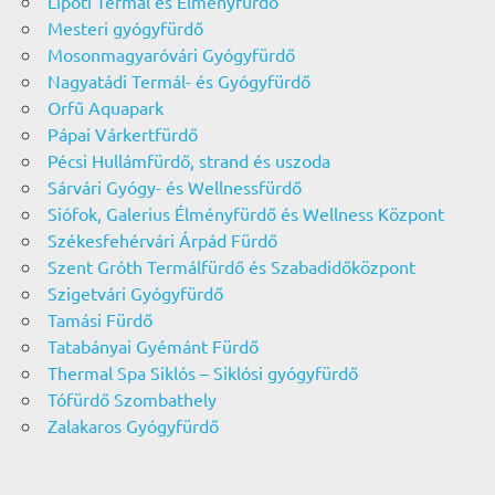
Lipóti Termál és Élményfürdő
Mesteri gyógyfürdő
Mosonmagyaróvári Gyógyfürdő
Nagyatádi Termál- és Gyógyfürdő
Orfű Aquapark
Pápai Várkertfürdő
Pécsi Hullámfürdő, strand és uszoda
Sárvári Gyógy- és Wellnessfürdő
Siófok, Galerius Élményfürdő és Wellness Központ
Székesfehérvári Árpád Fürdő
Szent Gróth Termálfürdő és Szabadidőközpont
Szigetvári Gyógyfürdő
Tamási Fürdő
Tatabányai Gyémánt Fürdő
Thermal Spa Siklós – Siklósi gyógyfürdő
Tófürdő Szombathely
Zalakaros Gyógyfürdő