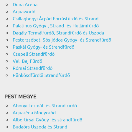
Duna Aréna
Aquaworld
Csillaghegyi Árpád Forrásfürdő és Strand
Palatinus Gyógy-, Strand- és Hullámfürdő
Dagály Termálfürdő, Strandfürdő és Uszoda
Pesterzsébeti Sós-jódos Gyógy- és Strandfürdő
Paskál Gyógy- és Strandfürdő
Csepeli Strandfürdő
Veli Bej Fürdő
Római Strandfürdő
Pünkösdfürdői Strandfürdő
PEST MEGYE
Abonyi Termál- és Strandfürdő
Aquaréna Mogyoród
Albertirsai Gyógy- és strandfürdő
Budaörs Uszoda és Strand