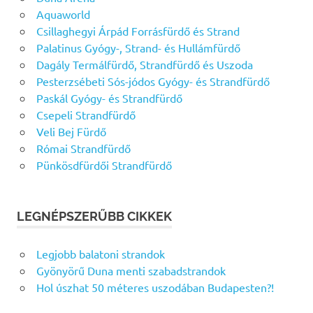
Aquaworld
Csillaghegyi Árpád Forrásfürdő és Strand
Palatinus Gyógy-, Strand- és Hullámfürdő
Dagály Termálfürdő, Strandfürdő és Uszoda
Pesterzsébeti Sós-jódos Gyógy- és Strandfürdő
Paskál Gyógy- és Strandfürdő
Csepeli Strandfürdő
Veli Bej Fürdő
Római Strandfürdő
Pünkösdfürdői Strandfürdő
LEGNÉPSZERŰBB CIKKEK
Legjobb balatoni strandok
Gyönyörű Duna menti szabadstrandok
Hol úszhat 50 méteres uszodában Budapesten?!