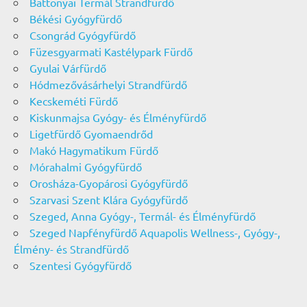
Battonyai Termál Strandfürdő
Békési Gyógyfürdő
Csongrád Gyógyfürdő
Füzesgyarmati Kastélypark Fürdő
Gyulai Várfürdő
Hódmezővásárhelyi Strandfürdő
Kecskeméti Fürdő
Kiskunmajsa Gyógy- és Élményfürdő
Ligetfürdő Gyomaendrőd
Makó Hagymatikum Fürdő
Mórahalmi Gyógyfürdő
Orosháza-Gyopárosi Gyógyfürdő
Szarvasi Szent Klára Gyógyfürdő
Szeged, Anna Gyógy-, Termál- és Élményfürdő
Szeged Napfényfürdő Aquapolis Wellness-, Gyógy-,
Élmény- és Strandfürdő
Szentesi Gyógyfürdő