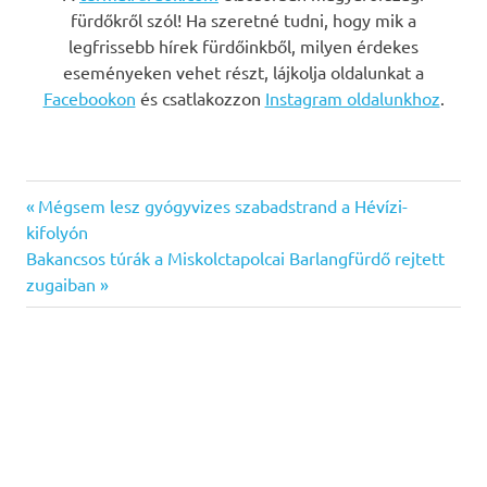
fürdőkről szól! Ha szeretné tudni, hogy mik a
legfrissebb hírek fürdőinkből, milyen érdekes
eseményeken vehet részt, lájkolja oldalunkat a
Facebookon
és csatlakozzon
Instagram oldalunkhoz
.
Previous
Bejegyzés
Mégsem lesz gyógyvizes szabadstrand a Hévízi-
Post:
kifolyón
navigáció
Next
Bakancsos túrák a Miskolctapolcai Barlangfürdő rejtett
Post:
zugaiban