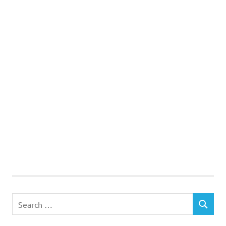
Search
SEARCH
for: