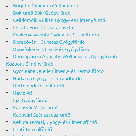
Brigetio Gyógyfürdő Komárom
Bükfürdő Büki Gyógyfürdő
Celldömölk Vulkán Gyógy- és Élményfürdő
Csiszta Fürdő Csisztapuszta
Csokonyavisonta Gyógy- és Strandfürdő
Dombóvár – Gunaras Gyógyfürdő
Dunaföldvári Strand- és Gyógyfürdő
Dunaújvárosi Aquantis Wellness- és Gyógyászati
Központ Élményfürdő
Győr Rába Quelle Élmény- és Termálfürdő
Harkányi Gyógy- és Strandfürdő
Hertelendi Termálfürdő
Hévízi-tó
Igal Gyógyfürdő
Kaposvár Virágfürdő
Kapuvári Szénsavgázfürdő
Kehida Termál, Gyógy- és Élményfürdő
Lenti Termálfürdő