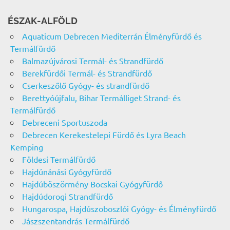
ÉSZAK-ALFÖLD
Aquaticum Debrecen Mediterrán Élményfürdő és
Termálfürdő
Balmazújvárosi Termál- és Strandfürdő
Berekfürdői Termál- és Strandfürdő
Cserkeszőlő Gyógy- és strandfürdő
Berettyóújfalu, Bihar Termálliget Strand- és
Termálfürdő
Debreceni Sportuszoda
Debrecen Kerekestelepi Fürdő és Lyra Beach
Kemping
Földesi Termálfürdő
Hajdúnánási Gyógyfürdő
Hajdúböszörmény Bocskai Gyógyfürdő
Hajdúdorogi Strandfürdő
Hungarospa, Hajdúszoboszlói Gyógy- és Élményfürdő
Jászszentandrás Termálfürdő