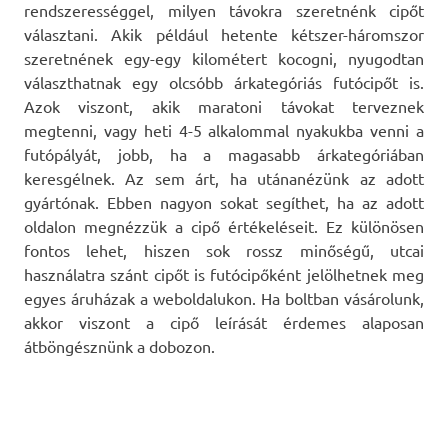
rendszerességgel, milyen távokra szeretnénk cipőt
választani. Akik például hetente kétszer-háromszor
szeretnének egy-egy kilométert kocogni, nyugodtan
választhatnak egy olcsóbb árkategóriás futócipőt is.
Azok viszont, akik maratoni távokat terveznek
megtenni, vagy heti 4-5 alkalommal nyakukba venni a
futópályát, jobb, ha a magasabb árkategóriában
keresgélnek. Az sem árt, ha utánanézünk az adott
gyártónak. Ebben nagyon sokat segíthet, ha az adott
oldalon megnézzük a cipő értékeléseit. Ez különösen
fontos lehet, hiszen sok rossz minőségű, utcai
használatra szánt cipőt is futócipőként jelölhetnek meg
egyes áruházak a weboldalukon. Ha boltban vásárolunk,
akkor viszont a cipő leírását érdemes alaposan
átböngésznünk a dobozon.