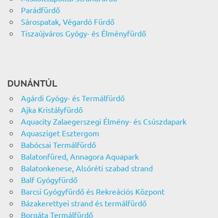
Parádfürdő
Sárospatak, Végardó Fürdő
Tiszaújváros Gyógy- és Élményfürdő
DUNÁNTÚL
Agárdi Gyógy- és Termálfürdő
Ajka Kristályfürdő
Aquacity Zalaegerszegi Élmény- és Csúszdapark
Aquasziget Esztergom
Babócsai Termálfürdő
Balatonfüred, Annagora Aquapark
Balatonkenese, Alsóréti szabad strand
Balf Gyógyfürdő
Barcsi Gyógyfürdő és Rekreációs Központ
Bázakerettyei strand és termálfürdő
Borgáta Termálfürdő