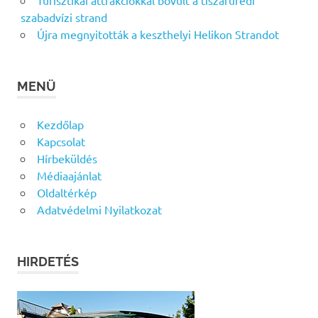
Turisztikai attrakciókkal bővült a tiszafüredi
szabadvízi strand
Újra megnyitották a keszthelyi Helikon Strandot
MENÜ
Kezdőlap
Kapcsolat
Hírbeküldés
Médiaajánlat
Oldaltérkép
Adatvédelmi Nyilatkozat
HIRDETÉS