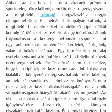
Abban az esetben, ha nem akarunk prémium
sportmelegítőkre költeni, nem történik tragédia, viszont
a megfelelő
futócipő
megválasztása mégis
elengedhetetlen. Ha például betonpályán futunk, a
megfelelő talpszerkezettel rendelkező cipő nélkül
komoly sérüléseket szerezhetünk egy idő után. Lábunk
folyamatosan a kemény betonnak csapódik, ami
egyaránt okozhat problémákat térdeink, lábfejeink,
valamint bokáink számára. Egy természetesebb talaj
esetében viszont a különféle elszórtan fellelhető kövek
eredményezhetnek sérülést. Arról nem is beszélve,
hogy ha a cipő talpszerkezete nem az adott talajra van
kialakítva, könnyedén megcsúszhatunk futás közben,
aminek akár csonttörés is lehet az eredménye. Ez nem
csak a talpszerkezet alkalmatlanságából, de a cipők
strapabíróságának hiányából fakadóan is megeshet. Az
utcai használatra szánt cipőket nem ilyen intenzív
igénybevételre tervezték, ezért könnyen
elszakadhatnak futás közben. Épp emiatt kifejezetten