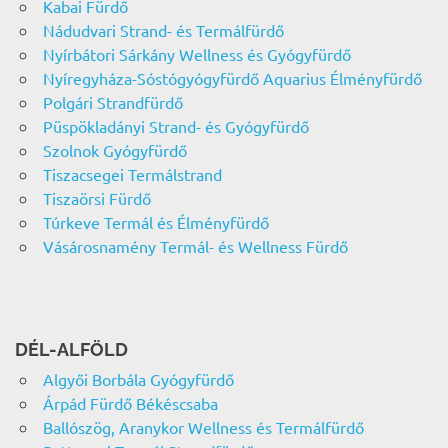
Kabai Fürdő
Nádudvari Strand- és Termálfürdő
Nyírbátori Sárkány Wellness és Gyógyfürdő
Nyíregyháza-Sóstógyógyfürdő Aquarius Élményfürdő
Polgári Strandfürdő
Püspökladányi Strand- és Gyógyfürdő
Szolnok Gyógyfürdő
Tiszacsegei Termálstrand
Tiszaörsi Fürdő
Túrkeve Termál és Élményfürdő
Vásárosnamény Termál- és Wellness Fürdő
DÉL-ALFÖLD
Algyői Borbála Gyógyfürdő
Árpád Fürdő Békéscsaba
Ballószög, Aranykor Wellness és Termálfürdő