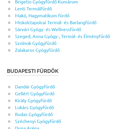
Brigetio Gyógyfürdő Komárom
Lenti Termálfürdő
Makó, Hagymatikum fürdő
Miskolctapolcai Termál- és Barlangfürdő
Sárvári Gyógy- és Wellnessfürdő
Szeged, Anna Gyógy-, Termál- és Élményfürdő
Szolnok Gyógyfürdő
Zalakaros Gyógyfürdő
BUDAPESTI FÜRDŐK
Dandár Gyógyfürdő
Gellért Gyógyfürdő
Király Gyógyfürdő
Lukács Gyógyfürdő
Rudas Gyógyfürdő
Széchenyi Gyógyfürdő
Duna Aréna