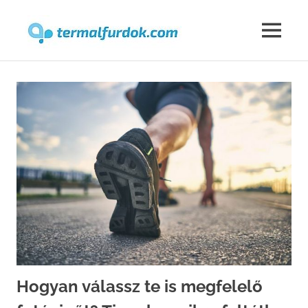
Termalfur
MENU
Skip
to
content
Hogyan válassz te is megfelelő