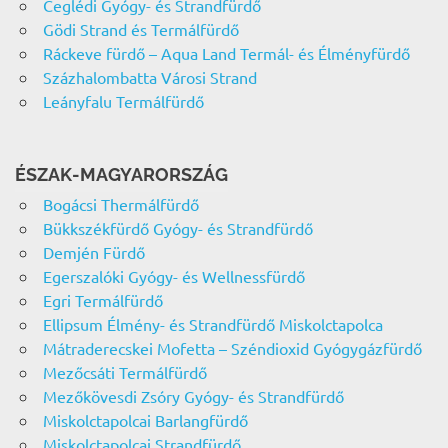
Ceglédi Gyógy- és Strandfürdő
Gödi Strand és Termálfürdő
Ráckeve fürdő – Aqua Land Termál- és Élményfürdő
Százhalombatta Városi Strand
Leányfalu Termálfürdő
ÉSZAK-MAGYARORSZÁG
Bogácsi Thermálfürdő
Bükkszékfürdő Gyógy- és Strandfürdő
Demjén Fürdő
Egerszalóki Gyógy- és Wellnessfürdő
Egri Termálfürdő
Ellipsum Élmény- és Strandfürdő Miskolctapolca
Mátraderecskei Mofetta – Széndioxid Gyógygázfürdő
Mezőcsáti Termálfürdő
Mezőkövesdi Zsóry Gyógy- és Strandfürdő
Miskolctapolcai Barlangfürdő
Miskolctapolcai Strandfürdő