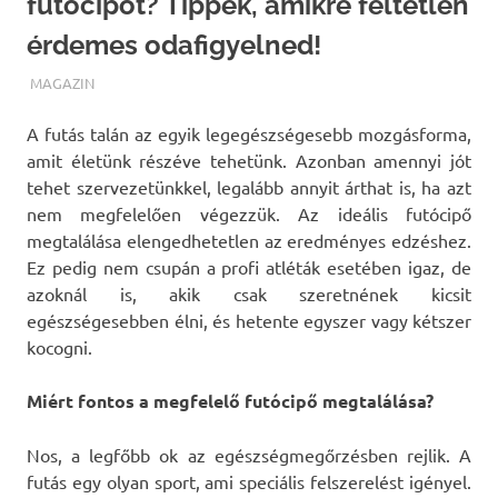
futócipőt? Tippek, amikre feltétlen
érdemes odafigyelned!
TERMALFURDOK.COM
MAGAZIN
A futás talán az egyik legegészségesebb mozgásforma,
amit életünk részéve tehetünk. Azonban amennyi jót
tehet szervezetünkkel, legalább annyit árthat is, ha azt
nem megfelelően végezzük. Az ideális futócipő
megtalálása elengedhetetlen az eredményes edzéshez.
Ez pedig nem csupán a profi atléták esetében igaz, de
azoknál is, akik csak szeretnének kicsit
egészségesebben élni, és hetente egyszer vagy kétszer
kocogni.
Miért fontos a megfelelő futócipő megtalálása?
Nos, a legfőbb ok az egészségmegőrzésben rejlik. A
futás egy olyan sport, ami speciális felszerelést igényel.