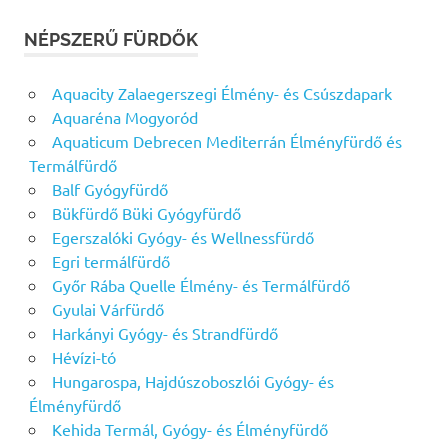
NÉPSZERŰ FÜRDŐK
Aquacity Zalaegerszegi Élmény- és Csúszdapark
Aquaréna Mogyoród
Aquaticum Debrecen Mediterrán Élményfürdő és
Termálfürdő
Balf Gyógyfürdő
Bükfürdő Büki Gyógyfürdő
Egerszalóki Gyógy- és Wellnessfürdő
Egri termálfürdő
Győr Rába Quelle Élmény- és Termálfürdő
Gyulai Várfürdő
Harkányi Gyógy- és Strandfürdő
Hévízi-tó
Hungarospa, Hajdúszoboszlói Gyógy- és
Élményfürdő
Kehida Termál, Gyógy- és Élményfürdő