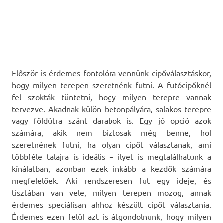
Először is érdemes fontolóra vennünk cipőválasztáskor,
hogy milyen terepen szeretnénk futni. A futócipőknél
fel szokták tüntetni, hogy milyen terepre vannak
tervezve. Akadnak külön betonpályára, salakos terepre
vagy földútra szánt darabok is. Egy jó opció azok
számára, akik nem biztosak még benne, hol
szeretnének futni, ha olyan cipőt választanak, ami
többféle talajra is ideális – ilyet is megtalálhatunk a
kínálatban, azonban ezek inkább a kezdők számára
megfelelőek. Aki rendszeresen fut egy ideje, és
tisztában van vele, milyen terepen mozog, annak
érdemes speciálisan ahhoz készült cipőt választania.
Érdemes ezen felül azt is átgondolnunk, hogy milyen