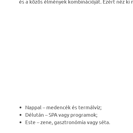
és a közös élmények kombinációját. Ezért néz ki 
Nappal – medencék és termálvíz;
Délután – SPA vagy programok;
Este – zene, gasztronómia vagy séta.