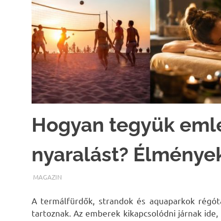
Hogyan tegyük eml
nyaralást? Élmények
TERMALFURDOK.COM
MAGAZIN
A termálfürdők, strandok és aquaparkok régó
tartoznak. Az emberek kikapcsolódni járnak ide
,