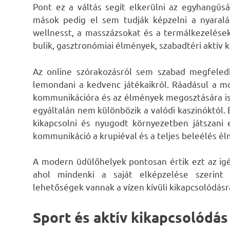
Pont ez a váltás segít elkerülni az egyhangús
mások pedig el sem tudják képzelni a nyaralá
wellnesst, a masszázsokat és a termálkezelések
bulik, gasztronómiai élmények, szabadtéri aktív 
Az online szórakozásról sem szabad megfele
lemondani a kedvenc játékaikról. Ráadásul a m
kommunikációra és az élmények megosztására is
egyáltalán nem különbözik a valódi kaszinóktól.
kikapcsolni és nyugodt környezetben játszani 
kommunikáció a krupiéval és a teljes beleélés él
A modern üdülőhelyek pontosan értik ezt az igén
ahol mindenki a saját elképzelése szerint
lehetőségek vannak a vízen kívüli kikapcsolódásr
Sport és aktív kikapcsolódás