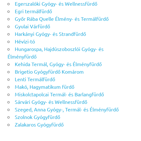
Egerszalóki Gyógy- és Wellnessfürdő
Egri termálfürdő
Győr Rába Quelle Élmény- és Termálfürdő
Gyulai Várfürdő
Harkányi Gyógy- és Strandfürdő
Hévízi-tó
Hungarospa, Hajdúszoboszlói Gyógy- és
Élményfürdő
Kehida Termál, Gyógy- és Élményfürdő
Brigetio Gyógyfürdő Komárom
Lenti Termálfürdő
Makó, Hagymatikum fürdő
Miskolctapolcai Termál- és Barlangfürdő
Sárvári Gyógy- és Wellnessfürdő
Szeged, Anna Gyógy-, Termál- és Élményfürdő
Szolnok Gyógyfürdő
Zalakaros Gyógyfürdő