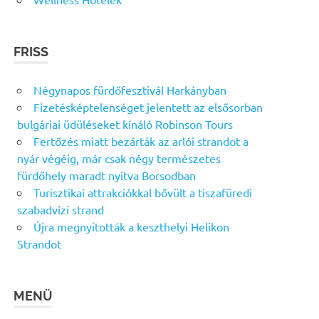
FRISS
Négynapos fürdőfesztivál Harkányban
Fizetésképtelenséget jelentett az elsősorban
bulgáriai üdüléseket kínáló Robinson Tours
Fertőzés miatt bezárták az arlói strandot a
nyár végéig, már csak négy természetes
fürdőhely maradt nyitva Borsodban
Turisztikai attrakciókkal bővült a tiszafüredi
szabadvízi strand
Újra megnyitották a keszthelyi Helikon
Strandot
MENÜ