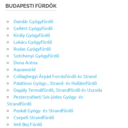
BUDAPESTI FÜRDŐK
Dandár Gyógyfürdő
Gellért Gyógyfürdő
Király Gyógyfürdő
Lukács Gyógyfürdő
Rudas Gyógyfürdő
Széchenyi Gyógyfürdő
Duna Aréna
Aquaworld
Csillaghegyi Árpád Forrásfürdő és Strand
Palatinus Gyógy-, Strand- és Hullámfürdő
Dagály Termálfürdő, Strandfürdő és Uszoda
Pesterzsébeti Sós-jódos Gyógy- és
Strandfürdő
Paskál Gyógy- és Strandfürdő
Csepeli Strandfürdő
Veli Bej Fürdő