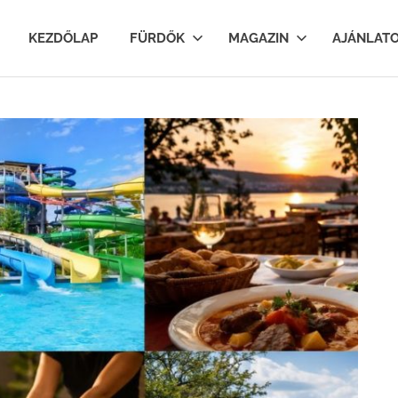
lfurdok.com
KEZDŐLAP
FÜRDŐK
MAGAZIN
AJÁNLAT