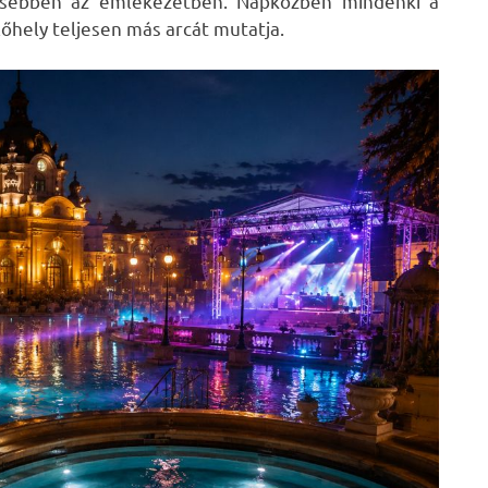
ősebben az emlékezetben. Napközben mindenki a
őhely teljesen más arcát mutatja.