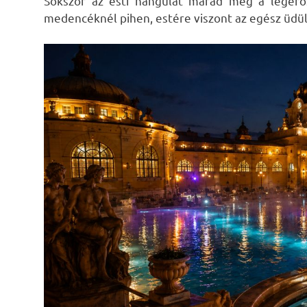
Sokszor az esti hangulat marad meg a leger
medencéknél pihen, estére viszont az egész üdül