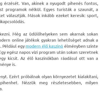
ág érzését. Van, akinek a nyugodt pihenés fontos,
st programok nélkül. Egyes turisták a szaunát, a
et választják. Mások inkább ezeket keresik: sport,
kikapcsolódás.
dkezni. Még az üdülőhelyeken sem akarnak sokan
odern online játékok gyakran lehetőséget adnak a
. Például egy
modern élő kaszinó
élményben szinte
 Egy egész napos vízi program után sokan szeretnek
egy kicsit. Az élő kaszinókban ráadásul ott van a
ménye is.
yt. Ezért próbálnak olyan környezetet kialakítani,
 pihenhet. Nézzük meg részletesebben, milyen
a.