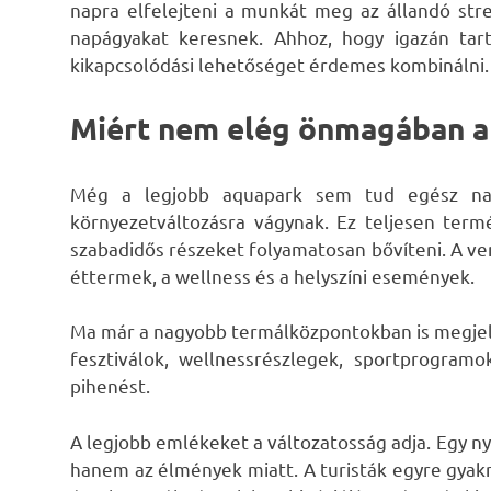
napra elfelejteni a munkát meg az állandó stre
napágyakat keresnek. Ahhoz, hogy igazán tar
kikapcsolódási lehetőséget érdemes kombinálni.
Miért nem elég önmagában a 
Még a legjobb aquapark sem tud egész nap
környezetváltozásra vágynak. Ez teljesen te
szabadidős részeket folyamatosan bővíteni. A ve
éttermek, a wellness és a helyszíni események.
Ma már a nagyobb termálközpontokban is megjele
fesztiválok, wellnessrészlegek, sportprogram
pihenést.
A legjobb emlékeket a változatosság adja. Egy n
hanem az élmények miatt. A turisták egyre gyakra