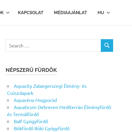
OK
KAPCSOLAT
MÉDIAAJÁNLAT
HU
Search
SEARCH
for:
NÉPSZERŰ FÜRDŐK
Aquacity Zalaegerszegi Élmény- és
Csúszdapark
Aquaréna Mogyoród
Aquaticum Debrecen Mediterrán Élményfürdő
és Termálfürdő
Balf Gyógyfürdő
Bükfürdő Büki Gyógyfürdő