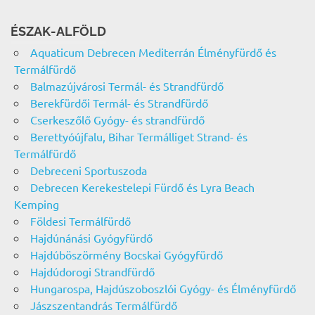
ÉSZAK-ALFÖLD
Aquaticum Debrecen Mediterrán Élményfürdő és
Termálfürdő
Balmazújvárosi Termál- és Strandfürdő
Berekfürdői Termál- és Strandfürdő
Cserkeszőlő Gyógy- és strandfürdő
Berettyóújfalu, Bihar Termálliget Strand- és
Termálfürdő
Debreceni Sportuszoda
Debrecen Kerekestelepi Fürdő és Lyra Beach
Kemping
Földesi Termálfürdő
Hajdúnánási Gyógyfürdő
Hajdúböszörmény Bocskai Gyógyfürdő
Hajdúdorogi Strandfürdő
Hungarospa, Hajdúszoboszlói Gyógy- és Élményfürdő
Jászszentandrás Termálfürdő