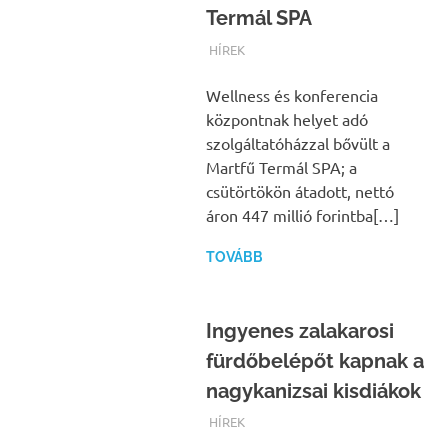
Termál SPA
TERMALFURDOK.COM
HÍREK
Wellness és konferencia
központnak helyet adó
szolgáltatóházzal bővült a
Martfű Termál SPA; a
csütörtökön átadott, nettó
áron 447 millió forintba[…]
TOVÁBB
Ingyenes zalakarosi
fürdőbelépőt kapnak a
nagykanizsai kisdiákok
TERMALFURDOK.COM
HÍREK