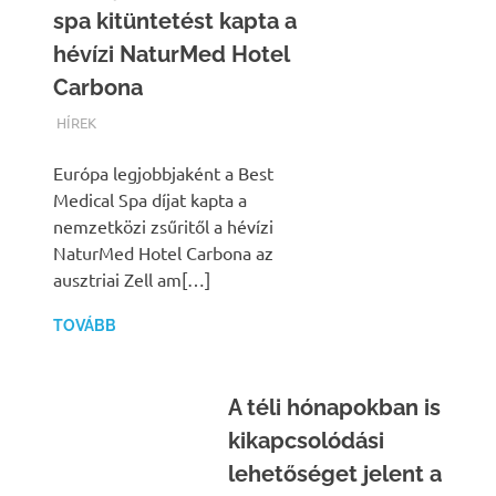
spa kitüntetést kapta a
hévízi NaturMed Hotel
Carbona
TERMALFURDOK.COM
HÍREK
Európa legjobbjaként a Best
Medical Spa díjat kapta a
nemzetközi zsűritől a hévízi
NaturMed Hotel Carbona az
ausztriai Zell am[…]
TOVÁBB
A téli hónapokban is
kikapcsolódási
lehetőséget jelent a