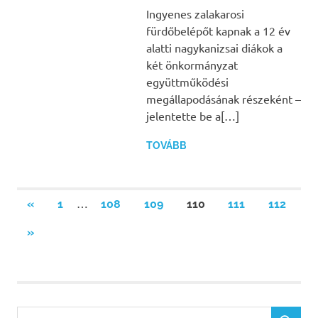
Ingyenes zalakarosi
fürdőbelépőt kapnak a 12 év
alatti nagykanizsai diákok a
két önkormányzat
együttműködési
megállapodásának részeként –
jelentette be a[…]
TOVÁBB
Bejegyzések
…
PREVIOUS
«
1
108
109
110
111
112
POSTS
lapozása
NEXT
»
POSTS
Search