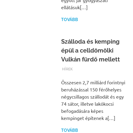
együtt jár gyógyászati
ellátásuk[…]
TOVÁBB
Szálloda és kemping
épül a celldömölki
Vulkán fürdő mellett
TERMALFURDOK.COM
HÍREK
Összesen 2,7 milliárd forintnyi
beruházással 150 férőhelyes
négycsillagos szállodát és egy
74 sátor, illetve lakókocsi
befogadására képes
kempinget építenek a[…]
TOVÁBB