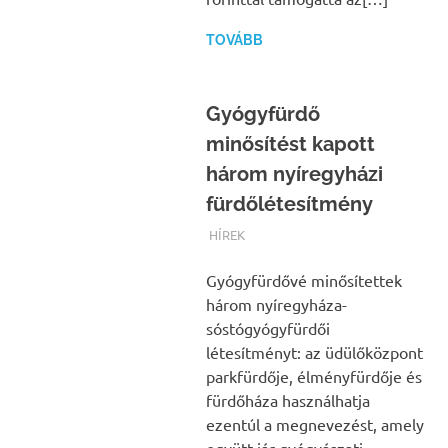
TOVÁBB
Gyógyfürdő
minősítést kapott
három nyíregyházi
fürdőlétesítmény
TERMALFURDOK.COM
HÍREK
Gyógyfürdővé minősítettek
három nyíregyháza-
sóstógyógyfürdői
létesítményt: az üdülőközpont
parkfürdője, élményfürdője és
fürdőháza használhatja
ezentúl a megnevezést, amely