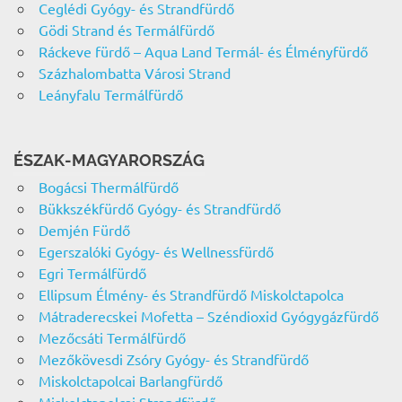
Ceglédi Gyógy- és Strandfürdő
Gödi Strand és Termálfürdő
Ráckeve fürdő – Aqua Land Termál- és Élményfürdő
Százhalombatta Városi Strand
Leányfalu Termálfürdő
ÉSZAK-MAGYARORSZÁG
Bogácsi Thermálfürdő
Bükkszékfürdő Gyógy- és Strandfürdő
Demjén Fürdő
Egerszalóki Gyógy- és Wellnessfürdő
Egri Termálfürdő
Ellipsum Élmény- és Strandfürdő Miskolctapolca
Mátraderecskei Mofetta – Széndioxid Gyógygázfürdő
Mezőcsáti Termálfürdő
Mezőkövesdi Zsóry Gyógy- és Strandfürdő
Miskolctapolcai Barlangfürdő
Miskolctapolcai Strandfürdő