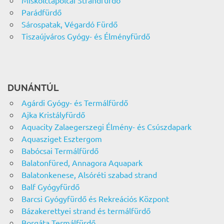
Parádfürdő
Sárospatak, Végardó Fürdő
Tiszaújváros Gyógy- és Élményfürdő
DUNÁNTÚL
Agárdi Gyógy- és Termálfürdő
Ajka Kristályfürdő
Aquacity Zalaegerszegi Élmény- és Csúszdapark
Aquasziget Esztergom
Babócsai Termálfürdő
Balatonfüred, Annagora Aquapark
Balatonkenese, Alsóréti szabad strand
Balf Gyógyfürdő
Barcsi Gyógyfürdő és Rekreációs Központ
Bázakerettyei strand és termálfürdő
Borgáta Termálfürdő