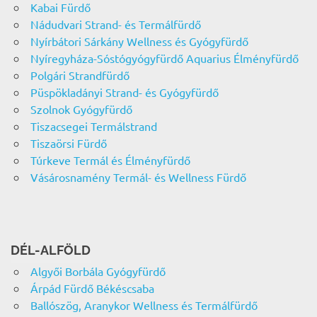
Kabai Fürdő
Nádudvari Strand- és Termálfürdő
Nyírbátori Sárkány Wellness és Gyógyfürdő
Nyíregyháza-Sóstógyógyfürdő Aquarius Élményfürdő
Polgári Strandfürdő
Püspökladányi Strand- és Gyógyfürdő
Szolnok Gyógyfürdő
Tiszacsegei Termálstrand
Tiszaörsi Fürdő
Túrkeve Termál és Élményfürdő
Vásárosnamény Termál- és Wellness Fürdő
DÉL-ALFÖLD
Algyői Borbála Gyógyfürdő
Árpád Fürdő Békéscsaba
Ballószög, Aranykor Wellness és Termálfürdő