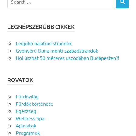
SEARCH
for:
LEGNÉPSZERŰBB CIKKEK
Legjobb balatoni strandok
Gyönyörű Duna menti szabadstrandok
Hol úszhat 50 méteres uszodában Budapesten?!
ROVATOK
Fürdővilág
Fürdők története
Egészség
Wellness Spa
Ajánlatok
Programok