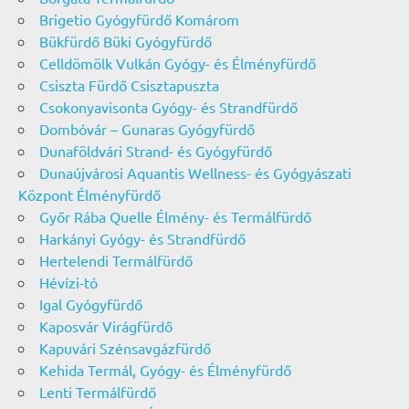
Brigetio Gyógyfürdő Komárom
Bükfürdő Büki Gyógyfürdő
Celldömölk Vulkán Gyógy- és Élményfürdő
Csiszta Fürdő Csisztapuszta
Csokonyavisonta Gyógy- és Strandfürdő
Dombóvár – Gunaras Gyógyfürdő
Dunaföldvári Strand- és Gyógyfürdő
Dunaújvárosi Aquantis Wellness- és Gyógyászati
Központ Élményfürdő
Győr Rába Quelle Élmény- és Termálfürdő
Harkányi Gyógy- és Strandfürdő
Hertelendi Termálfürdő
Hévízi-tó
Igal Gyógyfürdő
Kaposvár Virágfürdő
Kapuvári Szénsavgázfürdő
Kehida Termál, Gyógy- és Élményfürdő
Lenti Termálfürdő