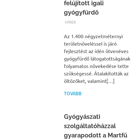
felújított igali
gyógyfürdő
TERMALFURDOK.COM
HÍREK
Az 1.400 négyzetméternyi
területnöveléssel is járó
fejlesztést az idén ötvenéves
gyógyfürdő látogatottságának
folyamatos növekedése tette
szükségessé. Átalakították az
öltözőket, valamint[…]
TOVÁBB
Gyógyászati
szolgáltatóházzal
gyarapodott a Martfű