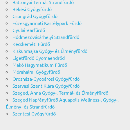
Battonyai Termál Strandfürdő
Békési Gyógyfürdő
Csongrád Gyógyfürdő
Füzesgyarmati Kastélypark Fürdő
Gyulai Várfürdő
Hódmezővásárhelyi Strandfürdő
Kecskeméti Fürdő
Kiskunmajsa Gyógy- és Élményfürdő
Ligetfürdő Gyomaendrőd
Makó Hagymatikum Fürdő
Mórahalmi Gyógyfürdő
Orosháza-Gyopárosi Gyógyfürdő
Szarvasi Szent Klára Gyógyfürdő
Szeged, Anna Gyógy-, Termál- és Élményfürdő
Szeged Napfényfürdő Aquapolis Wellness-, Gyógy-,
Élmény- és Strandfürdő
Szentesi Gyógyfürdő