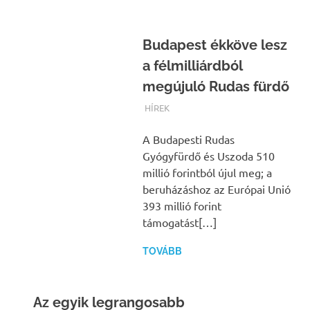
Budapest ékköve lesz
a félmilliárdból
megújuló Rudas fürdő
TERMALFURDOK.COM
HÍREK
A Budapesti Rudas
Gyógyfürdő és Uszoda 510
millió forintból újul meg; a
beruházáshoz az Európai Unió
393 millió forint
támogatást[…]
TOVÁBB
Az egyik legrangosabb