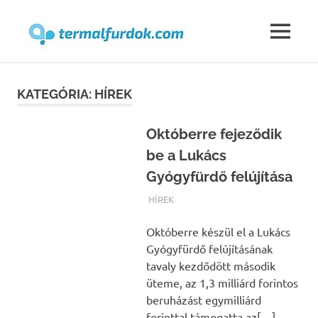
Termalfur
MENU
Skip
to
KATEGÓRIA:
HÍREK
content
Októberre fejeződik
be a Lukács
Gyógyfürdő felújítása
TERMALFURDOK.COM
HÍREK
Októberre készül el a Lukács
Gyógyfürdő felújításának
tavaly kezdődött második
üteme, az 1,3 milliárd forintos
beruházást egymilliárd
forinttal támogatta az[…]