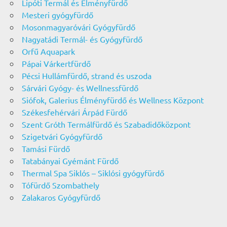
Lipóti Termál és Élményfürdő
Mesteri gyógyfürdő
Mosonmagyaróvári Gyógyfürdő
Nagyatádi Termál- és Gyógyfürdő
Orfű Aquapark
Pápai Várkertfürdő
Pécsi Hullámfürdő, strand és uszoda
Sárvári Gyógy- és Wellnessfürdő
Siófok, Galerius Élményfürdő és Wellness Központ
Székesfehérvári Árpád Fürdő
Szent Gróth Termálfürdő és Szabadidőközpont
Szigetvári Gyógyfürdő
Tamási Fürdő
Tatabányai Gyémánt Fürdő
Thermal Spa Siklós – Siklósi gyógyfürdő
Tófürdő Szombathely
Zalakaros Gyógyfürdő