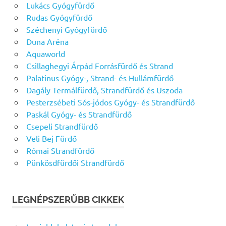
Lukács Gyógyfürdő
Rudas Gyógyfürdő
Széchenyi Gyógyfürdő
Duna Aréna
Aquaworld
Csillaghegyi Árpád Forrásfürdő és Strand
Palatinus Gyógy-, Strand- és Hullámfürdő
Dagály Termálfürdő, Strandfürdő és Uszoda
Pesterzsébeti Sós-jódos Gyógy- és Strandfürdő
Paskál Gyógy- és Strandfürdő
Csepeli Strandfürdő
Veli Bej Fürdő
Római Strandfürdő
Pünkösdfürdői Strandfürdő
LEGNÉPSZERŰBB CIKKEK