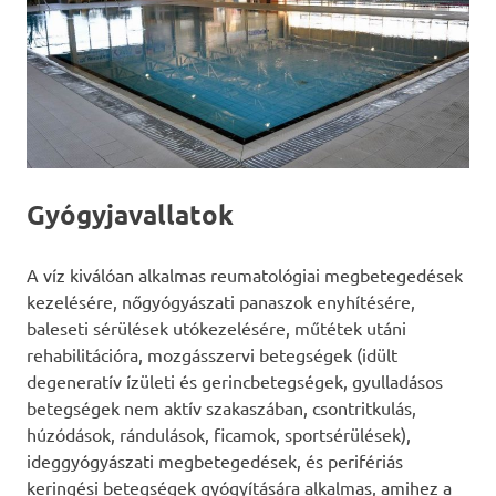
Gyógyjavallatok
A víz kiválóan alkalmas reumatológiai megbetegedések
kezelésére, nőgyógyászati panaszok enyhítésére,
baleseti sérülések utókezelésére, műtétek utáni
rehabilitációra, mozgásszervi betegségek (idült
degeneratív ízületi és gerincbetegségek, gyulladásos
betegségek nem aktív szakaszában, csontritkulás,
húzódások, rándulások, ficamok, sportsérülések),
ideggyógyászati megbetegedések, és perifériás
keringési betegségek gyógyítására alkalmas, amihez a