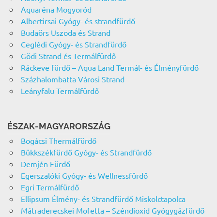
Aquaréna Mogyoród
Albertirsai Gyógy- és strandfürdő
Budaörs Uszoda és Strand
Ceglédi Gyógy- és Strandfürdő
Gödi Strand és Termálfürdő
Ráckeve fürdő – Aqua Land Termál- és Élményfürdő
Százhalombatta Városi Strand
Leányfalu Termálfürdő
ÉSZAK-MAGYARORSZÁG
Bogácsi Thermálfürdő
Bükkszékfürdő Gyógy- és Strandfürdő
Demjén Fürdő
Egerszalóki Gyógy- és Wellnessfürdő
Egri Termálfürdő
Ellipsum Élmény- és Strandfürdő Miskolctapolca
Mátraderecskei Mofetta – Széndioxid Gyógygázfürdő