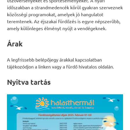
úszóversenyeket és sporteseményeket. A nyári
időszakban a strandmedencék körül gyakran szerveznek
közösségi programokat, amelyek jó hangulatot
teremtenek. Az éjszakai fürdőzés is egyre népszerűbb,
amely különleges élményt nyújt a vendégeknek.
Árak
A legfrissebb belépőjegy árakkal kapcsolatban
tájékozódjon a linken vagy a fürdő hivatalos oldalán.
Nyitva tartás