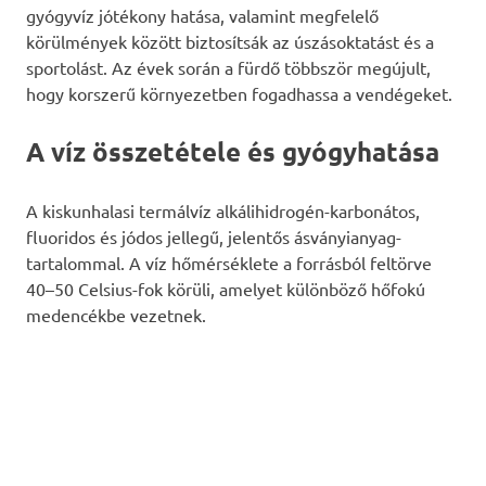
gyógyvíz jótékony hatása, valamint megfelelő
körülmények között biztosítsák az úszásoktatást és a
sportolást. Az évek során a fürdő többször megújult,
hogy korszerű környezetben fogadhassa a vendégeket.
A víz összetétele és gyógyhatása
A kiskunhalasi termálvíz alkálihidrogén-karbonátos,
fluoridos és jódos jellegű, jelentős ásványianyag-
tartalommal. A víz hőmérséklete a forrásból feltörve
40–50 Celsius-fok körüli, amelyet különböző hőfokú
medencékbe vezetnek.