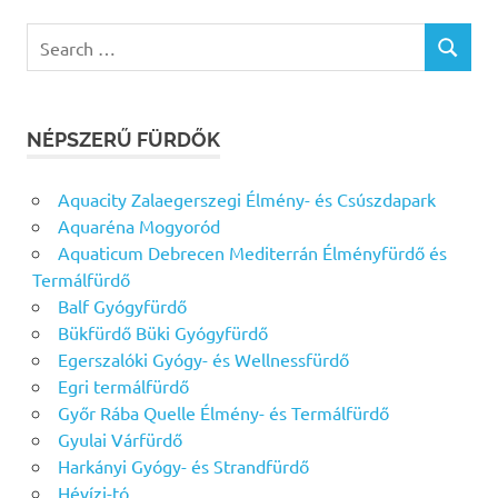
Search
SEARCH
for:
NÉPSZERŰ FÜRDŐK
Aquacity Zalaegerszegi Élmény- és Csúszdapark
Aquaréna Mogyoród
Aquaticum Debrecen Mediterrán Élményfürdő és
Termálfürdő
Balf Gyógyfürdő
Bükfürdő Büki Gyógyfürdő
Egerszalóki Gyógy- és Wellnessfürdő
Egri termálfürdő
Győr Rába Quelle Élmény- és Termálfürdő
Gyulai Várfürdő
Harkányi Gyógy- és Strandfürdő
Hévízi-tó