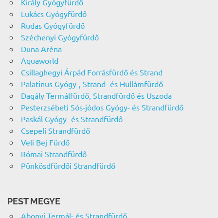
Király Gyógyfürdő
Lukács Gyógyfürdő
Rudas Gyógyfürdő
Széchenyi Gyógyfürdő
Duna Aréna
Aquaworld
Csillaghegyi Árpád Forrásfürdő és Strand
Palatinus Gyógy-, Strand- és Hullámfürdő
Dagály Termálfürdő, Strandfürdő és Uszoda
Pesterzsébeti Sós-jódos Gyógy- és Strandfürdő
Paskál Gyógy- és Strandfürdő
Csepeli Strandfürdő
Veli Bej Fürdő
Római Strandfürdő
Pünkösdfürdői Strandfürdő
PEST MEGYE
Abonyi Termál- és Strandfürdő