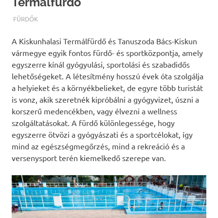
Termálfürdő
TERMALFURDOK.COM
FÜRDŐK
A Kiskunhalasi Termálfürdő és Tanuszoda Bács-Kiskun
vármegye egyik fontos fürdő- és sportközpontja, amely
egyszerre kínál gyógyulási, sportolási és szabadidős
lehetőségeket. A létesítmény hosszú évek óta szolgálja
a helyieket és a környékbelieket, de egyre több turistát
is vonz, akik szeretnék kipróbálni a gyógyvizet, úszni a
korszerű medencékben, vagy élvezni a wellness
szolgáltatásokat. A fürdő különlegessége, hogy
egyszerre ötvözi a gyógyászati és a sportcélokat, így
mind az egészségmegőrzés, mind a rekreáció és a
versenysport terén kiemelkedő szerepe van.