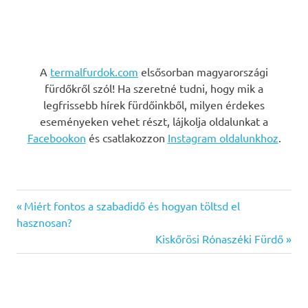
A
termalfurdok.com
elsősorban magyarországi
fürdőkről szól! Ha szeretné tudni, hogy mik a
legfrissebb hírek fürdőinkből, milyen érdekes
eseményeken vehet részt, lájkolja oldalunkat a
Facebookon
és csatlakozzon
Instagram oldalunkhoz
.
Previous
Bejegyzés
Miért fontos a szabadidő és hogyan töltsd el
Post:
hasznosan?
navigáció
Next
Kiskőrösi Rónaszéki Fürdő
Post: