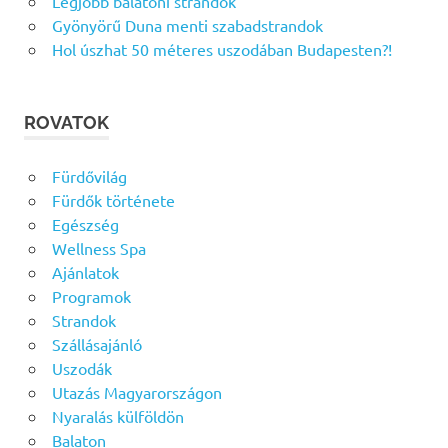
Legjobb balatoni strandok
Gyönyörű Duna menti szabadstrandok
Hol úszhat 50 méteres uszodában Budapesten?!
ROVATOK
Fürdővilág
Fürdők története
Egészség
Wellness Spa
Ajánlatok
Programok
Strandok
Szállásajánló
Uszodák
Utazás Magyarországon
Nyaralás külföldön
Balaton