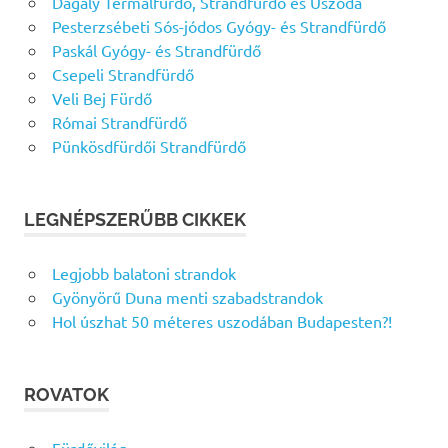
Dagály Termálfürdő, Strandfürdő és Uszoda
Pesterzsébeti Sós-jódos Gyógy- és Strandfürdő
Paskál Gyógy- és Strandfürdő
Csepeli Strandfürdő
Veli Bej Fürdő
Római Strandfürdő
Pünkösdfürdői Strandfürdő
LEGNÉPSZERŰBB CIKKEK
Legjobb balatoni strandok
Gyönyörű Duna menti szabadstrandok
Hol úszhat 50 méteres uszodában Budapesten?!
ROVATOK