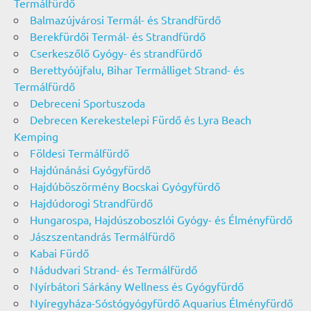
Termálfürdő
Balmazújvárosi Termál- és Strandfürdő
Berekfürdői Termál- és Strandfürdő
Cserkeszőlő Gyógy- és strandfürdő
Berettyóújfalu, Bihar Termálliget Strand- és
Termálfürdő
Debreceni Sportuszoda
Debrecen Kerekestelepi Fürdő és Lyra Beach
Kemping
Földesi Termálfürdő
Hajdúnánási Gyógyfürdő
Hajdúböszörmény Bocskai Gyógyfürdő
Hajdúdorogi Strandfürdő
Hungarospa, Hajdúszoboszlói Gyógy- és Élményfürdő
Jászszentandrás Termálfürdő
Kabai Fürdő
Nádudvari Strand- és Termálfürdő
Nyírbátori Sárkány Wellness és Gyógyfürdő
Nyíregyháza-Sóstógyógyfürdő Aquarius Élményfürdő