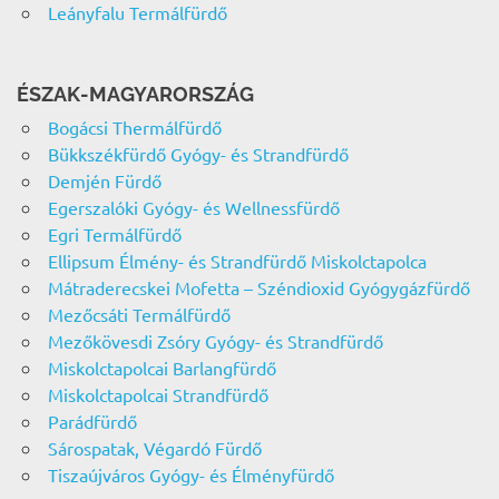
Leányfalu Termálfürdő
ÉSZAK-MAGYARORSZÁG
Bogácsi Thermálfürdő
Bükkszékfürdő Gyógy- és Strandfürdő
Demjén Fürdő
Egerszalóki Gyógy- és Wellnessfürdő
Egri Termálfürdő
Ellipsum Élmény- és Strandfürdő Miskolctapolca
Mátraderecskei Mofetta – Széndioxid Gyógygázfürdő
Mezőcsáti Termálfürdő
Mezőkövesdi Zsóry Gyógy- és Strandfürdő
Miskolctapolcai Barlangfürdő
Miskolctapolcai Strandfürdő
Parádfürdő
Sárospatak, Végardó Fürdő
Tiszaújváros Gyógy- és Élményfürdő