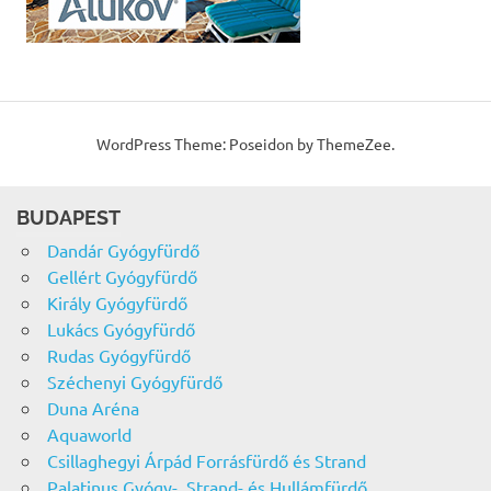
WordPress Theme: Poseidon by ThemeZee.
BUDAPEST
Dandár Gyógyfürdő
Gellért Gyógyfürdő
Király Gyógyfürdő
Lukács Gyógyfürdő
Rudas Gyógyfürdő
Széchenyi Gyógyfürdő
Duna Aréna
Aquaworld
Csillaghegyi Árpád Forrásfürdő és Strand
Palatinus Gyógy-, Strand- és Hullámfürdő