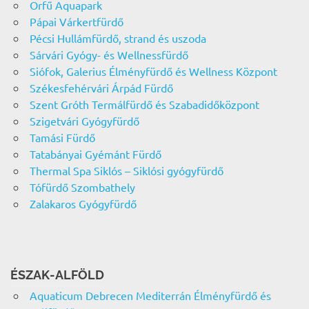
Orfű Aquapark
Pápai Várkertfürdő
Pécsi Hullámfürdő, strand és uszoda
Sárvári Gyógy- és Wellnessfürdő
Siófok, Galerius Élményfürdő és Wellness Központ
Székesfehérvári Árpád Fürdő
Szent Gróth Termálfürdő és Szabadidőközpont
Szigetvári Gyógyfürdő
Tamási Fürdő
Tatabányai Gyémánt Fürdő
Thermal Spa Siklós – Siklósi gyógyfürdő
Tófürdő Szombathely
Zalakaros Gyógyfürdő
ÉSZAK-ALFÖLD
Aquaticum Debrecen Mediterrán Élményfürdő és