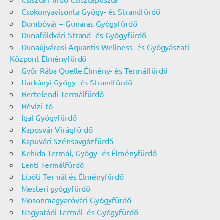
Csokonyavisonta Gyógy- és Strandfürdő
Dombóvár – Gunaras Gyógyfürdő
Dunaföldvári Strand- és Gyógyfürdő
Dunaújvárosi Aquantis Wellness- és Gyógyászati
Központ Élményfürdő
Győr Rába Quelle Élmény- és Termálfürdő
Harkányi Gyógy- és Strandfürdő
Hertelendi Termálfürdő
Hévízi-tó
Igal Gyógyfürdő
Kaposvár Virágfürdő
Kapuvári Szénsavgázfürdő
Kehida Termál, Gyógy- és Élményfürdő
Lenti Termálfürdő
Lipóti Termál és Élményfürdő
Mesteri gyógyfürdő
Mosonmagyaróvári Gyógyfürdő
Nagyatádi Termál- és Gyógyfürdő