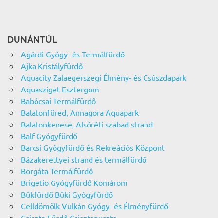
DUNÁNTÚL
Agárdi Gyógy- és Termálfürdő
Ajka Kristályfürdő
Aquacity Zalaegerszegi Élmény- és Csúszdapark
Aquasziget Esztergom
Babócsai Termálfürdő
Balatonfüred, Annagora Aquapark
Balatonkenese, Alsóréti szabad strand
Balf Gyógyfürdő
Barcsi Gyógyfürdő és Rekreációs Központ
Bázakerettyei strand és termálfürdő
Borgáta Termálfürdő
Brigetio Gyógyfürdő Komárom
Bükfürdő Büki Gyógyfürdő
Celldömölk Vulkán Gyógy- és Élményfürdő
Csiszta Fürdő Csisztapuszta