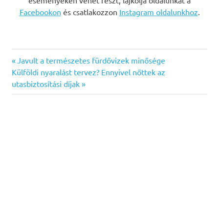
eseményeken vehet részt, lájkolja oldalunkat a
Facebookon
és csatlakozzon
Instagram oldalunkhoz
.
Previous
Bejegyzés
Javult a természetes fürdővizek minősége
Next
Post:
Külföldi nyaralást tervez? Ennyivel nőttek az
navigáció
Post:
utasbiztosítási díjak