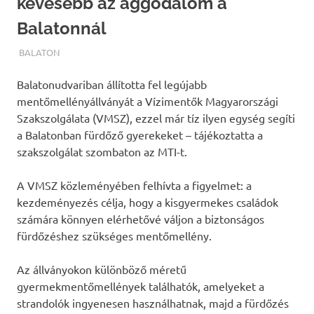
kevesebb az aggodalom a
Balatonnál
TERMALFURDOK.COM
BALATON
Balatonudvariban állította fel legújabb
mentőmellényállványát a Vízimentők Magyarországi
Szakszolgálata (VMSZ), ezzel már tíz ilyen egység segíti
a Balatonban fürdőző gyerekeket – tájékoztatta a
szakszolgálat szombaton az MTI-t.
A VMSZ közleményében felhívta a figyelmet: a
kezdeményezés célja, hogy a kisgyermekes családok
számára könnyen elérhetővé váljon a biztonságos
fürdőzéshez szükséges mentőmellény.
Az állványokon különböző méretű
gyermekmentőmellények találhatók, amelyeket a
strandolók ingyenesen használhatnak, majd a fürdőzés