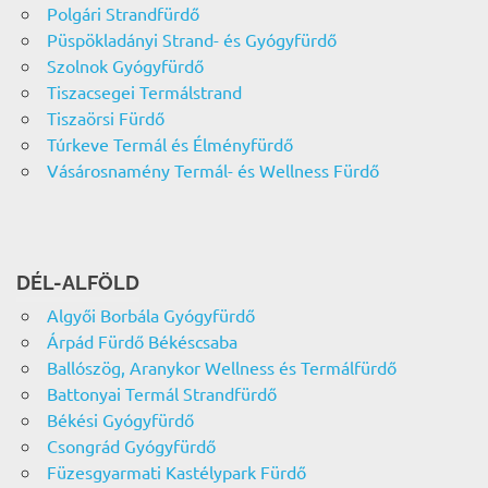
Polgári Strandfürdő
Püspökladányi Strand- és Gyógyfürdő
Szolnok Gyógyfürdő
Tiszacsegei Termálstrand
Tiszaörsi Fürdő
Túrkeve Termál és Élményfürdő
Vásárosnamény Termál- és Wellness Fürdő
DÉL-ALFÖLD
Algyői Borbála Gyógyfürdő
Árpád Fürdő Békéscsaba
Ballószög, Aranykor Wellness és Termálfürdő
Battonyai Termál Strandfürdő
Békési Gyógyfürdő
Csongrád Gyógyfürdő
Füzesgyarmati Kastélypark Fürdő