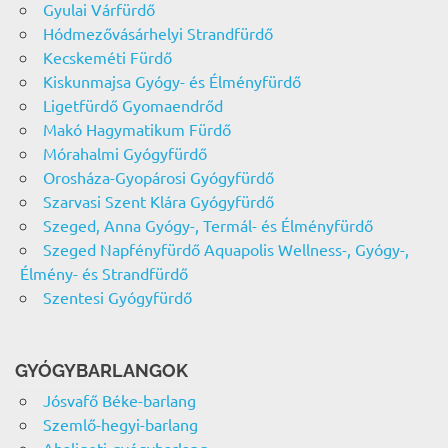
Gyulai Várfürdő
Hódmezővásárhelyi Strandfürdő
Kecskeméti Fürdő
Kiskunmajsa Gyógy- és Élményfürdő
Ligetfürdő Gyomaendrőd
Makó Hagymatikum Fürdő
Mórahalmi Gyógyfürdő
Orosháza-Gyopárosi Gyógyfürdő
Szarvasi Szent Klára Gyógyfürdő
Szeged, Anna Gyógy-, Termál- és Élményfürdő
Szeged Napfényfürdő Aquapolis Wellness-, Gyógy-,
Élmény- és Strandfürdő
Szentesi Gyógyfürdő
GYÓGYBARLANGOK
Jósvafő Béke-barlang
Szemlő-hegyi-barlang