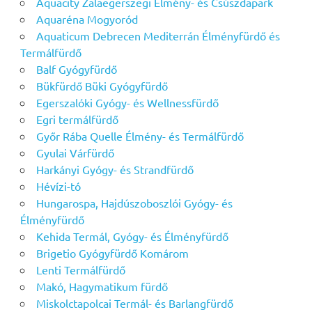
Aquacity Zalaegerszegi Élmény- és Csúszdapark
Aquaréna Mogyoród
Aquaticum Debrecen Mediterrán Élményfürdő és
Termálfürdő
Balf Gyógyfürdő
Bükfürdő Büki Gyógyfürdő
Egerszalóki Gyógy- és Wellnessfürdő
Egri termálfürdő
Győr Rába Quelle Élmény- és Termálfürdő
Gyulai Várfürdő
Harkányi Gyógy- és Strandfürdő
Hévízi-tó
Hungarospa, Hajdúszoboszlói Gyógy- és
Élményfürdő
Kehida Termál, Gyógy- és Élményfürdő
Brigetio Gyógyfürdő Komárom
Lenti Termálfürdő
Makó, Hagymatikum fürdő
Miskolctapolcai Termál- és Barlangfürdő