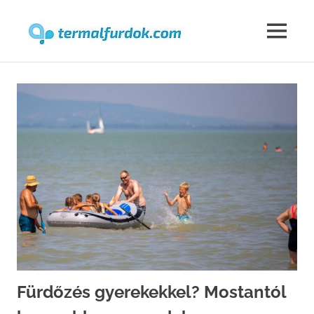
Termalfur
MENU
Skip
to
content
Fürdőzés gyerekekkel? Mostantól