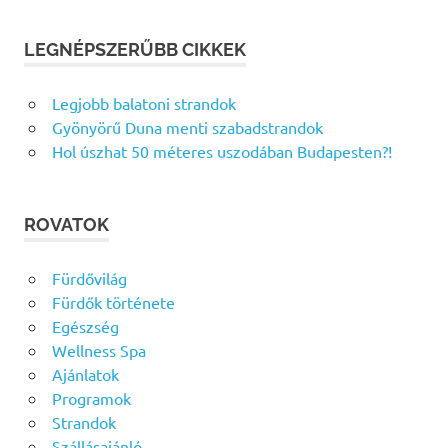
LEGNÉPSZERŰBB CIKKEK
Legjobb balatoni strandok
Gyönyörű Duna menti szabadstrandok
Hol úszhat 50 méteres uszodában Budapesten?!
ROVATOK
Fürdővilág
Fürdők története
Egészség
Wellness Spa
Ajánlatok
Programok
Strandok
Szállásajánló