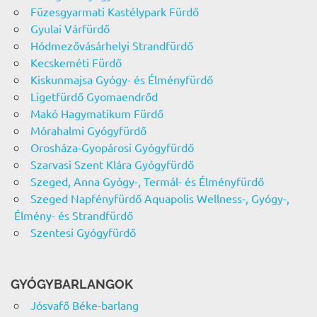
Füzesgyarmati Kastélypark Fürdő
Gyulai Várfürdő
Hódmezővásárhelyi Strandfürdő
Kecskeméti Fürdő
Kiskunmajsa Gyógy- és Élményfürdő
Ligetfürdő Gyomaendrőd
Makó Hagymatikum Fürdő
Mórahalmi Gyógyfürdő
Orosháza-Gyopárosi Gyógyfürdő
Szarvasi Szent Klára Gyógyfürdő
Szeged, Anna Gyógy-, Termál- és Élményfürdő
Szeged Napfényfürdő Aquapolis Wellness-, Gyógy-,
Élmény- és Strandfürdő
Szentesi Gyógyfürdő
GYÓGYBARLANGOK
Jósvafő Béke-barlang