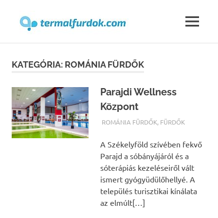
Termalfur
MENU
Skip
to
KATEGÓRIA:
ROMÁNIA FÜRDŐK
content
Parajdi Wellness
Központ
TERMALFURDOK.COM
ROMÁNIA FÜRDŐK
,
FÜRDŐK
A Székelyföld szívében fekvő
Parajd a sóbányájáról és a
sóterápiás kezeléseiről vált
ismert gyógyüdülőhellyé. A
település turisztikai kínálata
az elmúlt[…]