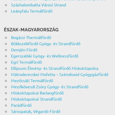
Százhalombatta Városi Strand
Leányfalu Termálfürdő
ÉSZAK-MAGYARORSZÁG
Bogácsi Thermálfürdő
Bükkszékfürdő Gyógy- és Strandfürdő
Demjén Fürdő
Egerszalóki Gyógy- és Wellnessfürdő
Egri Termálfürdő
Ellipsum Élmény- és Strandfürdő Miskolctapolca
Mátraderecskei Mofetta – Széndioxid Gyógygázfürdő
Mezőcsáti Termálfürdő
Mezőkövesdi Zsóry Gyógy- és Strandfürdő
Miskolctapolcai Barlangfürdő
Miskolctapolcai Strandfürdő
Parádfürdő
Sárospatak, Végardó Fürdő