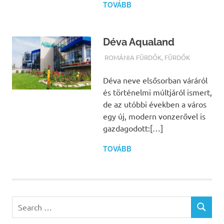
TOVÁBB
Déva Aqualand
TERMALFURDOK.COM
ROMÁNIA FÜRDŐK
,
FÜRDŐK
Déva neve elsősorban váráról
és történelmi múltjáról ismert,
de az utóbbi években a város
egy új, modern vonzerővel is
gazdagodott:[…]
TOVÁBB
Search
SEARCH
for: