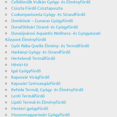
Celldömölk Vulkán Gyógy- és Élményfürdő
Csiszta Fürdő Csisztapuszta
Csokonyavisonta Gyógy- és Strandfürdő
Dombóvár – Gunaras Gyógyfürdő
Dunaföldvári Strand- és Gyógyfürdő
Dunaújvárosi Aquantis Wellness- és Gyógyászati
Központ Élményfürdő
Győr Rába Quelle Élmény- és Termálfürdő
Harkányi Gyógy- és Strandfürdő
Hertelendi Termálfürdő
Hévízi-tó
Igal Gyógyfürdő
Kaposvár Virágfürdő
Kapuvári Szénsavgázfürdő
Kehida Termál, Gyógy- és Élményfürdő
Lenti Termálfürdő
Lipóti Termál és Élményfürdő
Mesteri gyógyfürdő
Mosonmagyaróvári Gyógyfürdő