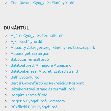
Tiszaújváros Gyógy- és Élményfürdő
DUNÁNTÚL
Agárdi Gyógy- és Termálfürdő
Ajka Kristályfürdő
Aquacity Zalaegerszegi Élmény- és Csúszdapark
Aquasziget Esztergom
Babócsai Termálfürdő
Balatonfüred, Annagora Aquapark
Balatonkenese, Alsóréti szabad strand
Balf Gyógyfürdő
Barcsi Gyógyfürdő és Rekreációs Központ
Bázakerettyei strand és termálfürdő
Borgáta Termálfürdő
Brigetio Gyógyfürdő Komárom
Bükfürdő Büki Gyógyfürdő