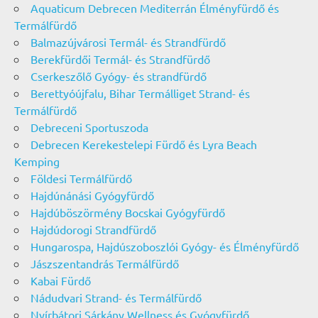
Aquaticum Debrecen Mediterrán Élményfürdő és
Termálfürdő
Balmazújvárosi Termál- és Strandfürdő
Berekfürdői Termál- és Strandfürdő
Cserkeszőlő Gyógy- és strandfürdő
Berettyóújfalu, Bihar Termálliget Strand- és
Termálfürdő
Debreceni Sportuszoda
Debrecen Kerekestelepi Fürdő és Lyra Beach
Kemping
Földesi Termálfürdő
Hajdúnánási Gyógyfürdő
Hajdúböszörmény Bocskai Gyógyfürdő
Hajdúdorogi Strandfürdő
Hungarospa, Hajdúszoboszlói Gyógy- és Élményfürdő
Jászszentandrás Termálfürdő
Kabai Fürdő
Nádudvari Strand- és Termálfürdő
Nyírbátori Sárkány Wellness és Gyógyfürdő