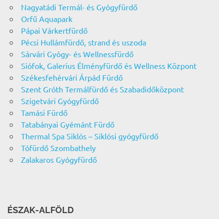
Nagyatádi Termál- és Gyógyfürdő
Orfű Aquapark
Pápai Várkertfürdő
Pécsi Hullámfürdő, strand és uszoda
Sárvári Gyógy- és Wellnessfürdő
Siófok, Galerius Élményfürdő és Wellness Központ
Székesfehérvári Árpád Fürdő
Szent Gróth Termálfürdő és Szabadidőközpont
Szigetvári Gyógyfürdő
Tamási Fürdő
Tatabányai Gyémánt Fürdő
Thermal Spa Siklós – Siklósi gyógyfürdő
Tófürdő Szombathely
Zalakaros Gyógyfürdő
ÉSZAK-ALFÖLD