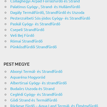
Csillaghegyi Árpád Forrásfürdő és Strand
Palatinus Gyógy-, Strand- és Hullámfürdő
Dagály Termálfürdő, Strandfürdő és Uszoda
Pesterzsébeti Sós-jódos Gyógy- és Strandfürdő
Paskál Gyógy- és Strandfürdő
Csepeli Strandfürdő
Veli Bej Fürdő
Római Strandfürdő
Pünkösdfürdői Strandfürdő
PEST MEGYE
Abonyi Termál- és Strandfürdő
Aquaréna Mogyoród
Albertirsai Gyógy- és strandfürdő
Budaörs Uszoda és Strand
Ceglédi Gyógy- és Strandfürdő
Gödi Strand és Termálfürdő
Ráckeve fürdő – Aqua Land Termál- és Élményfürdő