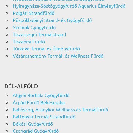
Nyíregyháza-Sóstógyógyfürdő Aquarius Élményfürdő
Polgári Strandfürdő
Püspökladányi Strand- és Gyógyfürdő
Szolnok Gyógyfürdő
Tiszacsegei Termálstrand
Tiszaörsi Fürdő
Túrkeve Termál és Élményfürdő
Vásárosnamény Termál- és Wellness Fürdő
DÉL-ALFÖLD
Algyői Borbála Gyógyfürdő
Árpád Fürdő Békéscsaba
Ballószög, Aranykor Wellness és Termálfürdő
Battonyai Termál Strandfürdő
Békési Gyógyfürdő
Csongrád Gyógyfürdő