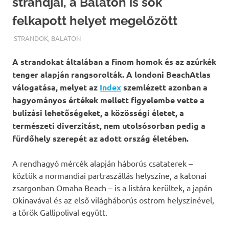
strandjai, a Balaton is sok
felkapott helyet megelőzött
TERMALFURDOK.COM
STRANDOK
,
BALATON
A strandokat általában a finom homok és az azúrkék
tenger alapján rangsorolták. A londoni BeachAtlas
válogatása, melyet az
Index
szemlézett azonban a
hagyományos értékek mellett figyelembe vette a
bulizási lehetőségeket, a közösségi életet, a
természeti diverzitást, nem utolsósorban pedig a
fürdőhely szerepét az adott ország életében.
A rendhagyó mércék alapján háborús csataterek –
köztük a normandiai partraszállás helyszíne, a katonai
zsargonban Omaha Beach – is a listára kerültek, a japán
Okinavával és az első világháborús ostrom helyszínével,
a török Gallipolival együtt.