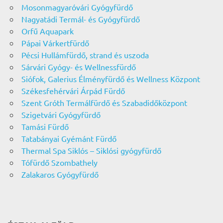
Mosonmagyaróvári Gyógyfürdő
Nagyatádi Termál- és Gyógyfürdő
Orfű Aquapark
Pápai Várkertfürdő
Pécsi Hullámfürdő, strand és uszoda
Sárvári Gyógy- és Wellnessfürdő
Siófok, Galerius Élményfürdő és Wellness Központ
Székesfehérvári Árpád Fürdő
Szent Gróth Termálfürdő és Szabadidőközpont
Szigetvári Gyógyfürdő
Tamási Fürdő
Tatabányai Gyémánt Fürdő
Thermal Spa Siklós – Siklósi gyógyfürdő
Tófürdő Szombathely
Zalakaros Gyógyfürdő