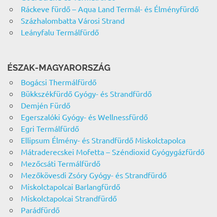
Ráckeve fürdő – Aqua Land Termál- és Élményfürdő
Százhalombatta Városi Strand
Leányfalu Termálfürdő
ÉSZAK-MAGYARORSZÁG
Bogácsi Thermálfürdő
Bükkszékfürdő Gyógy- és Strandfürdő
Demjén Fürdő
Egerszalóki Gyógy- és Wellnessfürdő
Egri Termálfürdő
Ellipsum Élmény- és Strandfürdő Miskolctapolca
Mátraderecskei Mofetta – Széndioxid Gyógygázfürdő
Mezőcsáti Termálfürdő
Mezőkövesdi Zsóry Gyógy- és Strandfürdő
Miskolctapolcai Barlangfürdő
Miskolctapolcai Strandfürdő
Parádfürdő