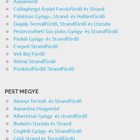
Aquaworld
Csillaghegyi Árpád Forrásfürdő és Strand
Palatinus Gyógy-, Strand- és Hullámfürdő
Dagály Termálfürdő, Strandfürdő és Uszoda
Pesterzsébeti Sós-jódos Gyógy- és Strandfürdő
Paskál Gyógy- és Strandfürdő
Csepeli Strandfürdő
Veli Bej Fürdő
Római Strandfürdő
Pünkösdfürdői Strandfürdő
PEST MEGYE
Abonyi Termál- és Strandfürdő
Aquaréna Mogyoród
Albertirsai Gyógy- és strandfürdő
Budaörs Uszoda és Strand
Ceglédi Gyógy- és Strandfürdő
Gödi Strand és Termálfürdő