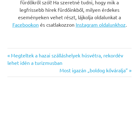
fürdőkről szól! Ha szeretné tudni, hogy mik a
legfrissebb hírek fürdőinkből, milyen érdekes
eseményeken vehet részt, lájkolja oldalunkat a
Facebookon
és csatlakozzon
Instagram oldalunkhoz
.
Previous
Bejegyzés
Megteltek a hazai szálláshelyek húsvétra, rekordév
Post:
lehet idén a turizmusban
navigáció
Next
Most igazán „boldog kőváralja”
Post: