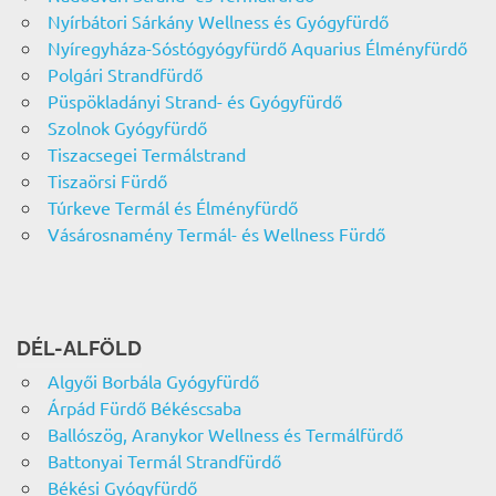
Nyírbátori Sárkány Wellness és Gyógyfürdő
Nyíregyháza-Sóstógyógyfürdő Aquarius Élményfürdő
Polgári Strandfürdő
Püspökladányi Strand- és Gyógyfürdő
Szolnok Gyógyfürdő
Tiszacsegei Termálstrand
Tiszaörsi Fürdő
Túrkeve Termál és Élményfürdő
Vásárosnamény Termál- és Wellness Fürdő
DÉL-ALFÖLD
Algyői Borbála Gyógyfürdő
Árpád Fürdő Békéscsaba
Ballószög, Aranykor Wellness és Termálfürdő
Battonyai Termál Strandfürdő
Békési Gyógyfürdő