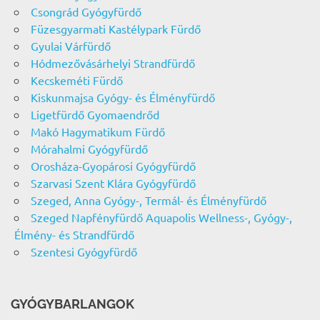
Csongrád Gyógyfürdő
Füzesgyarmati Kastélypark Fürdő
Gyulai Várfürdő
Hódmezővásárhelyi Strandfürdő
Kecskeméti Fürdő
Kiskunmajsa Gyógy- és Élményfürdő
Ligetfürdő Gyomaendrőd
Makó Hagymatikum Fürdő
Mórahalmi Gyógyfürdő
Orosháza-Gyopárosi Gyógyfürdő
Szarvasi Szent Klára Gyógyfürdő
Szeged, Anna Gyógy-, Termál- és Élményfürdő
Szeged Napfényfürdő Aquapolis Wellness-, Gyógy-,
Élmény- és Strandfürdő
Szentesi Gyógyfürdő
GYÓGYBARLANGOK