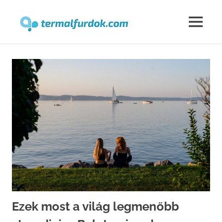
Termalfur
MENU
Skip
to
content
Ezek most a világ legmenőbb