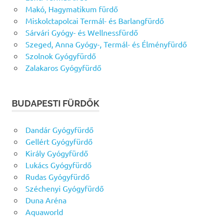
Makó, Hagymatikum fürdő
Miskolctapolcai Termál- és Barlangfürdő
Sárvári Gyógy- és Wellnessfürdő
Szeged, Anna Gyógy-, Termál- és Élményfürdő
Szolnok Gyógyfürdő
Zalakaros Gyógyfürdő
BUDAPESTI FÜRDŐK
Dandár Gyógyfürdő
Gellért Gyógyfürdő
Király Gyógyfürdő
Lukács Gyógyfürdő
Rudas Gyógyfürdő
Széchenyi Gyógyfürdő
Duna Aréna
Aquaworld