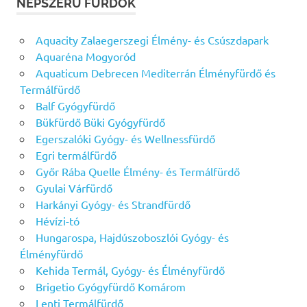
NÉPSZERŰ FÜRDŐK
Aquacity Zalaegerszegi Élmény- és Csúszdapark
Aquaréna Mogyoród
Aquaticum Debrecen Mediterrán Élményfürdő és
Termálfürdő
Balf Gyógyfürdő
Bükfürdő Büki Gyógyfürdő
Egerszalóki Gyógy- és Wellnessfürdő
Egri termálfürdő
Győr Rába Quelle Élmény- és Termálfürdő
Gyulai Várfürdő
Harkányi Gyógy- és Strandfürdő
Hévízi-tó
Hungarospa, Hajdúszoboszlói Gyógy- és
Élményfürdő
Kehida Termál, Gyógy- és Élményfürdő
Brigetio Gyógyfürdő Komárom
Lenti Termálfürdő