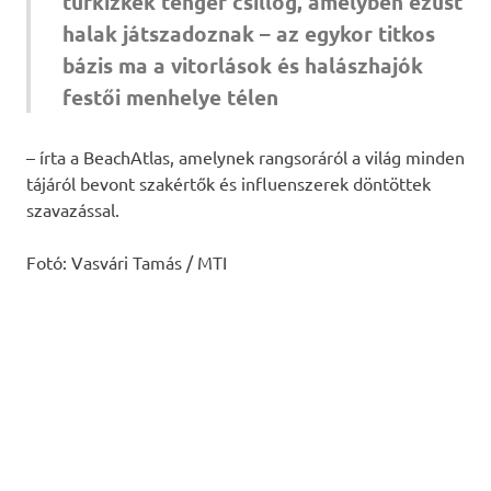
türkizkék tenger csillog, amelyben ezüst
halak játszadoznak – az egykor titkos
bázis ma a vitorlások és halászhajók
festői menhelye télen
– írta a BeachAtlas, amelynek rangsoráról a világ minden
tájáról bevont szakértők és influenszerek döntöttek
szavazással.
Fotó: Vasvári Tamás / MTI