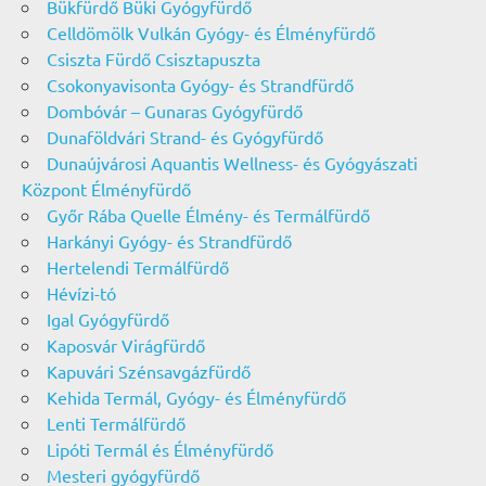
Bükfürdő Büki Gyógyfürdő
Celldömölk Vulkán Gyógy- és Élményfürdő
Csiszta Fürdő Csisztapuszta
Csokonyavisonta Gyógy- és Strandfürdő
Dombóvár – Gunaras Gyógyfürdő
Dunaföldvári Strand- és Gyógyfürdő
Dunaújvárosi Aquantis Wellness- és Gyógyászati
Központ Élményfürdő
Győr Rába Quelle Élmény- és Termálfürdő
Harkányi Gyógy- és Strandfürdő
Hertelendi Termálfürdő
Hévízi-tó
Igal Gyógyfürdő
Kaposvár Virágfürdő
Kapuvári Szénsavgázfürdő
Kehida Termál, Gyógy- és Élményfürdő
Lenti Termálfürdő
Lipóti Termál és Élményfürdő
Mesteri gyógyfürdő