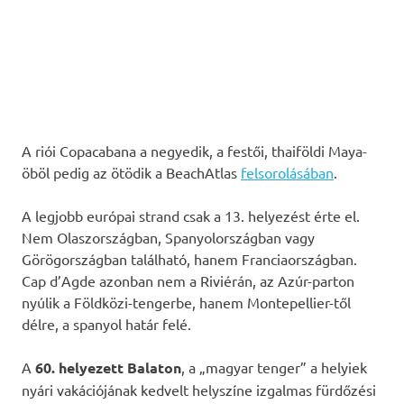
A riói Copacabana a negyedik, a festői, thaiföldi Maya-
öböl pedig az ötödik a BeachAtlas
felsorolásában
.
A legjobb európai strand csak a 13. helyezést érte el.
Nem Olaszországban, Spanyolországban vagy
Görögországban található, hanem Franciaországban.
Cap d’Agde azonban nem a Riviérán, az Azúr-parton
nyúlik a Földközi-tengerbe, hanem Montepellier-től
délre, a spanyol határ felé.
A
60. helyezett Balaton
, a „magyar tenger” a helyiek
nyári vakációjának kedvelt helyszíne izgalmas fürdőzési