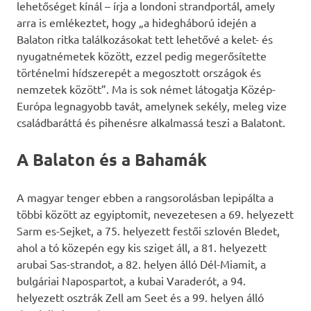
lehetőséget kínál – írja a londoni strandportál, amely
arra is emlékeztet, hogy „a hidegháború idején a
Balaton ritka találkozásokat tett lehetővé a kelet- és
nyugatnémetek között, ezzel pedig megerősítette
történelmi hídszerepét a megosztott országok és
nemzetek között”. Ma is sok német látogatja Közép-
Európa legnagyobb tavát, amelynek sekély, meleg vize
családbaráttá és pihenésre alkalmassá teszi a Balatont.
A Balaton és a Bahamák
A magyar tenger ebben a rangsorolásban lepipálta a
többi között az egyiptomit, nevezetesen a 69. helyezett
Sarm es-Sejket, a 75. helyezett festői szlovén Bledet,
ahol a tó közepén egy kis sziget áll, a 81. helyezett
arubai Sas-strandot, a 82. helyen álló Dél-Miamit, a
bulgáriai Napospartot, a kubai Varaderót, a 94.
helyezett osztrák Zell am Seet és a 99. helyen álló