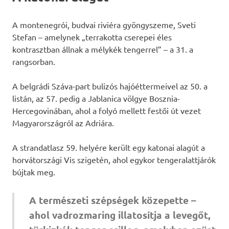
A montenegrói, budvai riviéra gyöngyszeme, Sveti
Stefan – amelynek „terrakotta cserepei éles
kontrasztban állnak a mélykék tengerrel” – a 31. a
rangsorban.
A belgrádi Száva-part bulizós hajóéttermeivel az 50. a
listán, az 57. pedig a Jablanica völgye Bosznia-
Hercegovinában, ahol a folyó mellett festői út vezet
Magyarországról az Adriára.
A strandatlasz 59. helyére került egy katonai alagút a
horvátországi Vis szigetén, ahol egykor tengeralattjárók
bújtak meg.
A természeti szépségek közepette –
ahol vadrozmaring illatosítja a levegőt,