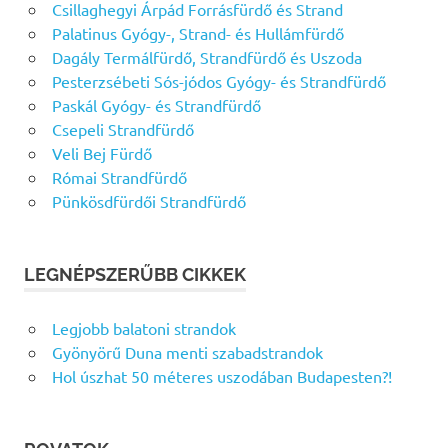
Csillaghegyi Árpád Forrásfürdő és Strand
Palatinus Gyógy-, Strand- és Hullámfürdő
Dagály Termálfürdő, Strandfürdő és Uszoda
Pesterzsébeti Sós-jódos Gyógy- és Strandfürdő
Paskál Gyógy- és Strandfürdő
Csepeli Strandfürdő
Veli Bej Fürdő
Római Strandfürdő
Pünkösdfürdői Strandfürdő
LEGNÉPSZERŰBB CIKKEK
Legjobb balatoni strandok
Gyönyörű Duna menti szabadstrandok
Hol úszhat 50 méteres uszodában Budapesten?!