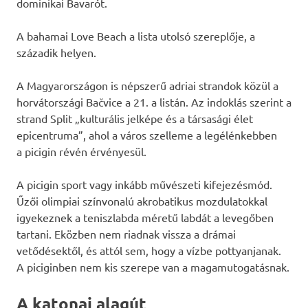
dominikai Bavarót.
A bahamai Love Beach a lista utolsó szereplője, a
századik helyen.
A Magyarországon is népszerű adriai strandok közül a
horvátországi Bačvice a 21. a listán. Az indoklás szerint a
strand Split „kulturális jelképe és a társasági élet
epicentruma”, ahol a város szelleme a legélénkebben
a picigin révén érvényesül.
A picigin sport vagy inkább művészeti kifejezésmód.
Űzői olimpiai színvonalú akrobatikus mozdulatokkal
igyekeznek a teniszlabda méretű labdát a levegőben
tartani. Eközben nem riadnak vissza a drámai
vetődésektől, és attól sem, hogy a vízbe pottyanjanak.
A piciginben nem kis szerepe van a magamutogatásnak.
A katonai alagút