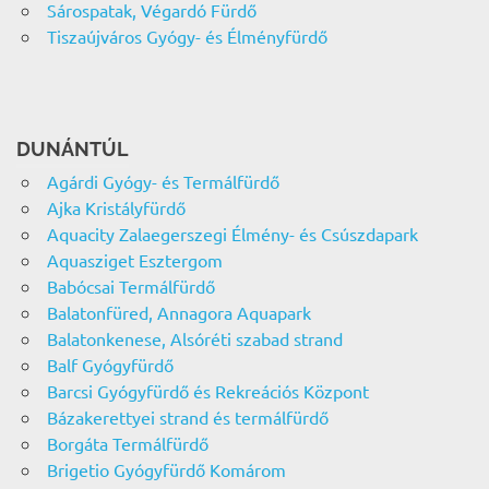
Sárospatak, Végardó Fürdő
Tiszaújváros Gyógy- és Élményfürdő
DUNÁNTÚL
Agárdi Gyógy- és Termálfürdő
Ajka Kristályfürdő
Aquacity Zalaegerszegi Élmény- és Csúszdapark
Aquasziget Esztergom
Babócsai Termálfürdő
Balatonfüred, Annagora Aquapark
Balatonkenese, Alsóréti szabad strand
Balf Gyógyfürdő
Barcsi Gyógyfürdő és Rekreációs Központ
Bázakerettyei strand és termálfürdő
Borgáta Termálfürdő
Brigetio Gyógyfürdő Komárom