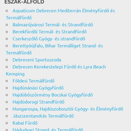
ÉSZAK-ALFÖLD
Aquaticum Debrecen Mediterrán Élményfürdő és
Termálfürdő
Balmazújvárosi Termál- és Strandfürdő
Berekfürdői Termál- és Strandfürdő
Cserkeszőlő Gyógy- és strandfürdő
Berettyóújfalu, Bihar Termálliget Strand- és
Termálfürdő
Debreceni Sportuszoda
Debrecen Kerekestelepi Fürdő és Lyra Beach
Kemping
Földesi Termálfürdő
Hajdúnánási Gyógyfürdő
Hajdúböszörmény Bocskai Gyógyfürdő
Hajdúdorogi Strandfürdő
Hungarospa, Hajdúszoboszlói Gyógy- és Élményfürdő
Jászszentandrás Termálfürdő
Kabai Fürdő
Nádudvari Strand- és Termálfürdő