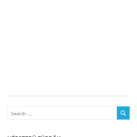
Search
SEARCH
for: