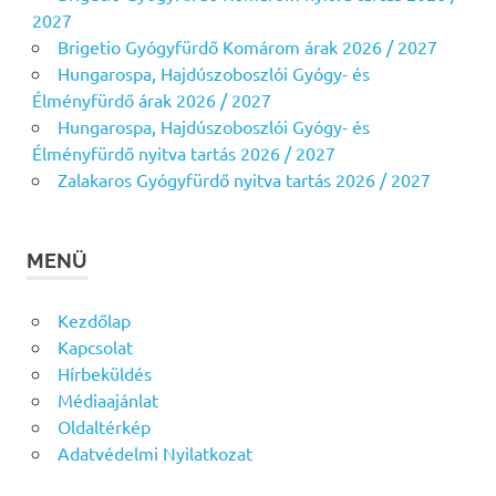
2027
Brigetio Gyógyfürdő Komárom árak 2026 / 2027
Hungarospa, Hajdúszoboszlói Gyógy- és
Élményfürdő árak 2026 / 2027
Hungarospa, Hajdúszoboszlói Gyógy- és
Élményfürdő nyitva tartás 2026 / 2027
Zalakaros Gyógyfürdő nyitva tartás 2026 / 2027
MENÜ
Kezdőlap
Kapcsolat
Hírbeküldés
Médiaajánlat
Oldaltérkép
Adatvédelmi Nyilatkozat