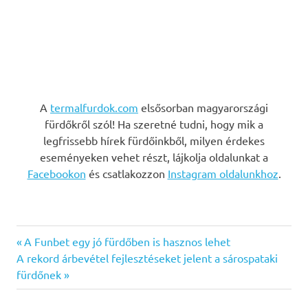
A
termalfurdok.com
elsősorban magyarországi
fürdőkről szól! Ha szeretné tudni, hogy mik a
legfrissebb hírek fürdőinkből, milyen érdekes
eseményeken vehet részt, lájkolja oldalunkat a
Facebookon
és csatlakozzon
Instagram oldalunkhoz
.
Previous
Bejegyzés
A Funbet egy jó fürdőben is hasznos lehet
Next
Post:
A rekord árbevétel fejlesztéseket jelent a sárospataki
navigáció
Post:
fürdőnek