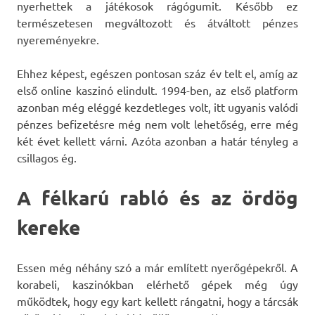
nyerhettek a játékosok rágógumit. Később ez
természetesen megváltozott és átváltott pénzes
nyereményekre.
Ehhez képest, egészen pontosan száz év telt el, amíg az
első online kaszinó elindult. 1994-ben, az első platform
azonban még eléggé kezdetleges volt, itt ugyanis valódi
pénzes befizetésre még nem volt lehetőség, erre még
két évet kellett várni. Azóta azonban a határ tényleg a
csillagos ég.
A félkarú rabló és az ördög
kereke
Essen még néhány szó a már említett nyerőgépekről. A
korabeli, kaszinókban elérhető gépek még úgy
működtek, hogy egy kart kellett rángatni, hogy a tárcsák