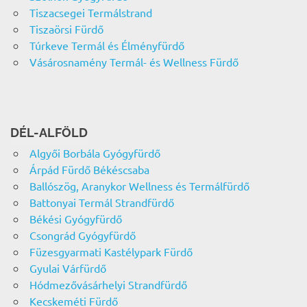
Tiszacsegei Termálstrand
Tiszaörsi Fürdő
Túrkeve Termál és Élményfürdő
Vásárosnamény Termál- és Wellness Fürdő
DÉL-ALFÖLD
Algyői Borbála Gyógyfürdő
Árpád Fürdő Békéscsaba
Ballószög, Aranykor Wellness és Termálfürdő
Battonyai Termál Strandfürdő
Békési Gyógyfürdő
Csongrád Gyógyfürdő
Füzesgyarmati Kastélypark Fürdő
Gyulai Várfürdő
Hódmezővásárhelyi Strandfürdő
Kecskeméti Fürdő