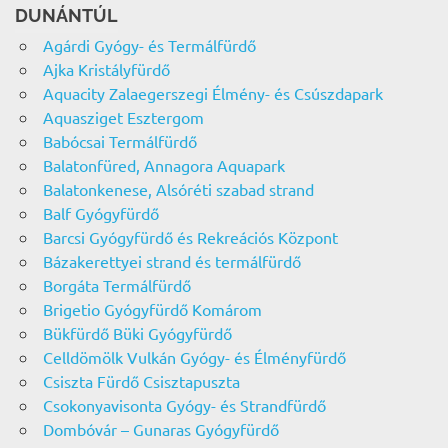
DUNÁNTÚL
Agárdi Gyógy- és Termálfürdő
Ajka Kristályfürdő
Aquacity Zalaegerszegi Élmény- és Csúszdapark
Aquasziget Esztergom
Babócsai Termálfürdő
Balatonfüred, Annagora Aquapark
Balatonkenese, Alsóréti szabad strand
Balf Gyógyfürdő
Barcsi Gyógyfürdő és Rekreációs Központ
Bázakerettyei strand és termálfürdő
Borgáta Termálfürdő
Brigetio Gyógyfürdő Komárom
Bükfürdő Büki Gyógyfürdő
Celldömölk Vulkán Gyógy- és Élményfürdő
Csiszta Fürdő Csisztapuszta
Csokonyavisonta Gyógy- és Strandfürdő
Dombóvár – Gunaras Gyógyfürdő