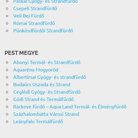
Paskál Gyógy- és Strandfürdő
Csepeli Strandfürdő
Veli Bej Fürdő
Római Strandfürdő
Pünkösdfürdői Strandfürdő
PEST MEGYE
Abonyi Termál- és Strandfürdő
Aquaréna Mogyoród
Albertirsai Gyógy- és strandfürdő
Budaörs Uszoda és Strand
Ceglédi Gyógy- és Strandfürdő
Gödi Strand és Termálfürdő
Ráckeve fürdő – Aqua Land Termál- és Élményfürdő
Százhalombatta Városi Strand
Leányfalu Termálfürdő