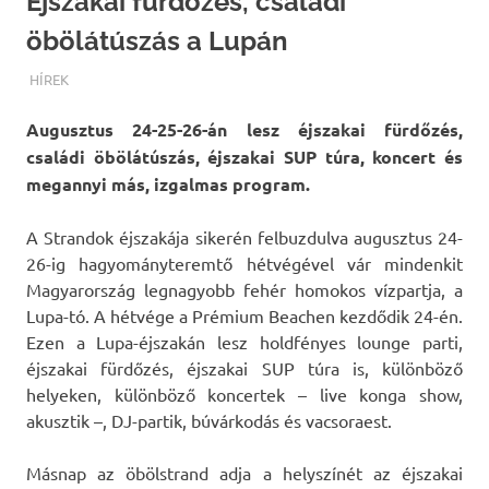
Éjszakai fürdőzés, családi
öbölátúszás a Lupán
TERMALFURDOK.COM
HÍREK
Augusztus 24-25-26-án lesz éjszakai fürdőzés,
családi öbölátúszás, éjszakai SUP túra, koncert és
megannyi más, izgalmas program.
A Strandok éjszakája sikerén felbuzdulva augusztus 24-
26-ig hagyományteremtő hétvégével vár mindenkit
Magyarország legnagyobb fehér homokos vízpartja, a
Lupa-tó. A hétvége a Prémium Beachen kezdődik 24-én.
Ezen a Lupa-éjszakán lesz holdfényes lounge parti,
éjszakai fürdőzés, éjszakai SUP túra is, különböző
helyeken, különböző koncertek – live konga show,
akusztik –, DJ-partik, búvárkodás és vacsoraest.
Másnap az öbölstrand adja a helyszínét az éjszakai