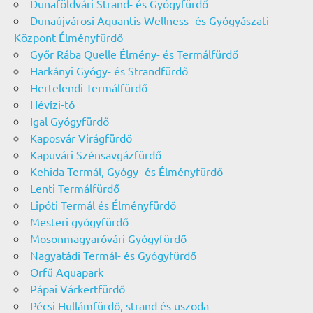
Dunaföldvári Strand- és Gyógyfürdő
Dunaújvárosi Aquantis Wellness- és Gyógyászati
Központ Élményfürdő
Győr Rába Quelle Élmény- és Termálfürdő
Harkányi Gyógy- és Strandfürdő
Hertelendi Termálfürdő
Hévízi-tó
Igal Gyógyfürdő
Kaposvár Virágfürdő
Kapuvári Szénsavgázfürdő
Kehida Termál, Gyógy- és Élményfürdő
Lenti Termálfürdő
Lipóti Termál és Élményfürdő
Mesteri gyógyfürdő
Mosonmagyaróvári Gyógyfürdő
Nagyatádi Termál- és Gyógyfürdő
Orfű Aquapark
Pápai Várkertfürdő
Pécsi Hullámfürdő, strand és uszoda