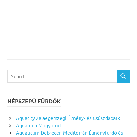
Search
SEARCH
for:
NÉPSZERŰ FÜRDŐK
Aquacity Zalaegerszegi Élmény- és Csúszdapark
Aquaréna Mogyoród
Aquaticum Debrecen Mediterrán Élményfürdő és