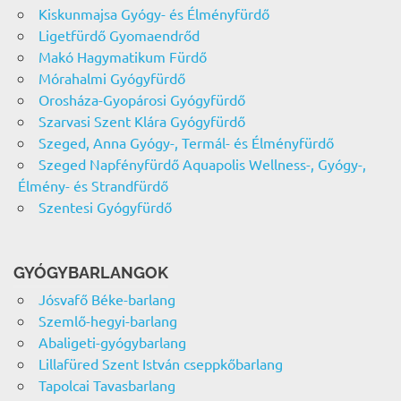
Kiskunmajsa Gyógy- és Élményfürdő
Ligetfürdő Gyomaendrőd
Makó Hagymatikum Fürdő
Mórahalmi Gyógyfürdő
Orosháza-Gyopárosi Gyógyfürdő
Szarvasi Szent Klára Gyógyfürdő
Szeged, Anna Gyógy-, Termál- és Élményfürdő
Szeged Napfényfürdő Aquapolis Wellness-, Gyógy-,
Élmény- és Strandfürdő
Szentesi Gyógyfürdő
GYÓGYBARLANGOK
Jósvafő Béke-barlang
Szemlő-hegyi-barlang
Abaligeti-gyógybarlang
Lillafüred Szent István cseppkőbarlang
Tapolcai Tavasbarlang