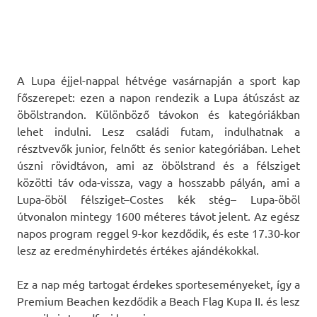
A Lupa éjjel-nappal hétvége vasárnapján a sport kap
főszerepet: ezen a napon rendezik a Lupa átúszást az
öbölstrandon. Különböző távokon és kategóriákban
lehet indulni. Lesz családi futam, indulhatnak a
résztvevők junior, felnőtt és senior kategóriában. Lehet
úszni rövidtávon, ami az öbölstrand és a félsziget
közötti táv oda-vissza, vagy a hosszabb pályán, ami a
Lupa-öböl félsziget–Costes kék stég– Lupa-öböl
útvonalon mintegy 1600 méteres távot jelent. Az egész
napos program reggel 9-kor kezdődik, és este 17.30-kor
lesz az eredményhirdetés értékes ajándékokkal.
Ez a nap még tartogat érdekes sporteseményeket, így a
Premium Beachen kezdődik a Beach Flag Kupa II. és lesz