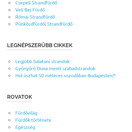
Csepeli Strandfürdő
Veli Bej Fürdő
Római Strandfürdő
Pünkösdfürdői Strandfürdő
LEGNÉPSZERŰBB CIKKEK
Legjobb balatoni strandok
Gyönyörű Duna menti szabadstrandok
Hol úszhat 50 méteres uszodában Budapesten?!
ROVATOK
Fürdővilág
Fürdők története
Egészség