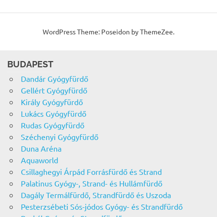
WordPress Theme: Poseidon by ThemeZee.
BUDAPEST
Dandár Gyógyfürdő
Gellért Gyógyfürdő
Király Gyógyfürdő
Lukács Gyógyfürdő
Rudas Gyógyfürdő
Széchenyi Gyógyfürdő
Duna Aréna
Aquaworld
Csillaghegyi Árpád Forrásfürdő és Strand
Palatinus Gyógy-, Strand- és Hullámfürdő
Dagály Termálfürdő, Strandfürdő és Uszoda
Pesterzsébeti Sós-jódos Gyógy- és Strandfürdő