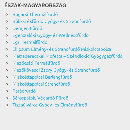
ÉSZAK-MAGYARORSZÁG
Bogácsi Thermálfürdő
Bükkszékfürdő Gyógy- és Strandfürdő
Demjén Fürdő
Egerszalóki Gyógy- és Wellnessfürdő
Egri Termálfürdő
Ellipsum Élmény- és Strandfürdő Miskolctapolca
Mátraderecskei Mofetta – Széndioxid Gyógygázfürdő
Mezőcsáti Termálfürdő
Mezőkövesdi Zsóry Gyógy- és Strandfürdő
Miskolctapolcai Barlangfürdő
Miskolctapolcai Strandfürdő
Parádfürdő
Sárospatak, Végardó Fürdő
Tiszaújváros Gyógy- és Élményfürdő