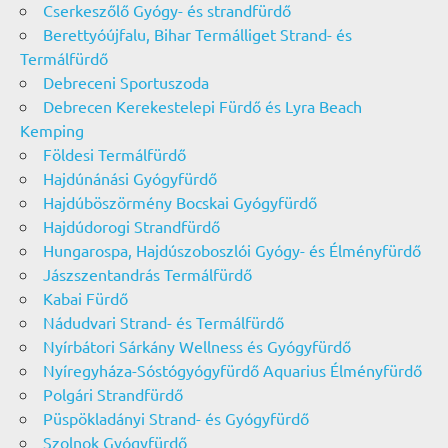
Cserkeszőlő Gyógy- és strandfürdő
Berettyóújfalu, Bihar Termálliget Strand- és
Termálfürdő
Debreceni Sportuszoda
Debrecen Kerekestelepi Fürdő és Lyra Beach
Kemping
Földesi Termálfürdő
Hajdúnánási Gyógyfürdő
Hajdúböszörmény Bocskai Gyógyfürdő
Hajdúdorogi Strandfürdő
Hungarospa, Hajdúszoboszlói Gyógy- és Élményfürdő
Jászszentandrás Termálfürdő
Kabai Fürdő
Nádudvari Strand- és Termálfürdő
Nyírbátori Sárkány Wellness és Gyógyfürdő
Nyíregyháza-Sóstógyógyfürdő Aquarius Élményfürdő
Polgári Strandfürdő
Püspökladányi Strand- és Gyógyfürdő
Szolnok Gyógyfürdő