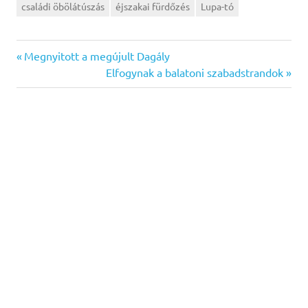
családi öbölátúszás
éjszakai fürdőzés
Lupa-tó
Previous
Bejegyzés
Megnyitott a megújult Dagály
Post:
Next
Elfogynak a balatoni szabadstrandok
navigáció
Post: