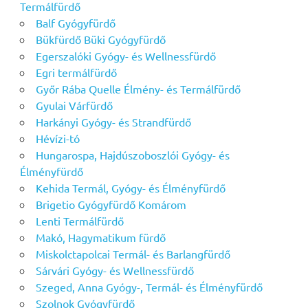
Termálfürdő
Balf Gyógyfürdő
Bükfürdő Büki Gyógyfürdő
Egerszalóki Gyógy- és Wellnessfürdő
Egri termálfürdő
Győr Rába Quelle Élmény- és Termálfürdő
Gyulai Várfürdő
Harkányi Gyógy- és Strandfürdő
Hévízi-tó
Hungarospa, Hajdúszoboszlói Gyógy- és
Élményfürdő
Kehida Termál, Gyógy- és Élményfürdő
Brigetio Gyógyfürdő Komárom
Lenti Termálfürdő
Makó, Hagymatikum fürdő
Miskolctapolcai Termál- és Barlangfürdő
Sárvári Gyógy- és Wellnessfürdő
Szeged, Anna Gyógy-, Termál- és Élményfürdő
Szolnok Gyógyfürdő