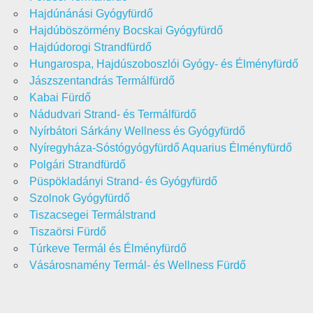
Hajdúnánási Gyógyfürdő
Hajdúböszörmény Bocskai Gyógyfürdő
Hajdúdorogi Strandfürdő
Hungarospa, Hajdúszoboszlói Gyógy- és Élményfürdő
Jászszentandrás Termálfürdő
Kabai Fürdő
Nádudvari Strand- és Termálfürdő
Nyírbátori Sárkány Wellness és Gyógyfürdő
Nyíregyháza-Sóstógyógyfürdő Aquarius Élményfürdő
Polgári Strandfürdő
Püspökladányi Strand- és Gyógyfürdő
Szolnok Gyógyfürdő
Tiszacsegei Termálstrand
Tiszaörsi Fürdő
Túrkeve Termál és Élményfürdő
Vásárosnamény Termál- és Wellness Fürdő