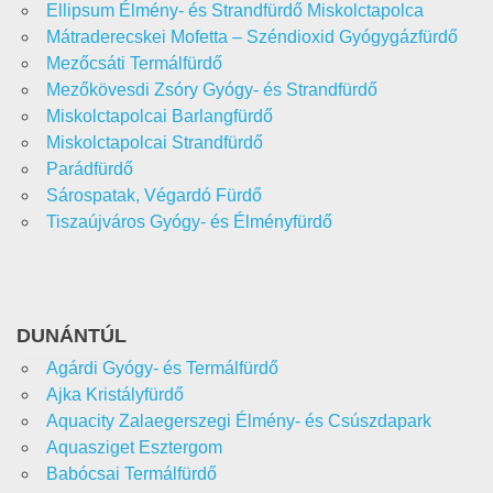
Ellipsum Élmény- és Strandfürdő Miskolctapolca
Mátraderecskei Mofetta – Széndioxid Gyógygázfürdő
Mezőcsáti Termálfürdő
Mezőkövesdi Zsóry Gyógy- és Strandfürdő
Miskolctapolcai Barlangfürdő
Miskolctapolcai Strandfürdő
Parádfürdő
Sárospatak, Végardó Fürdő
Tiszaújváros Gyógy- és Élményfürdő
DUNÁNTÚL
Agárdi Gyógy- és Termálfürdő
Ajka Kristályfürdő
Aquacity Zalaegerszegi Élmény- és Csúszdapark
Aquasziget Esztergom
Babócsai Termálfürdő