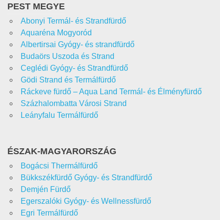
PEST MEGYE
Abonyi Termál- és Strandfürdő
Aquaréna Mogyoród
Albertirsai Gyógy- és strandfürdő
Budaörs Uszoda és Strand
Ceglédi Gyógy- és Strandfürdő
Gödi Strand és Termálfürdő
Ráckeve fürdő – Aqua Land Termál- és Élményfürdő
Százhalombatta Városi Strand
Leányfalu Termálfürdő
ÉSZAK-MAGYARORSZÁG
Bogácsi Thermálfürdő
Bükkszékfürdő Gyógy- és Strandfürdő
Demjén Fürdő
Egerszalóki Gyógy- és Wellnessfürdő
Egri Termálfürdő