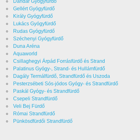
Dandár Gyógyfürdő
Gellért Gyógyfürdő
Király Gyógyfürdő
Lukács Gyógyfürdő
Rudas Gyógyfürdő
Széchenyi Gyógyfürdő
Duna Aréna
Aquaworld
Csillaghegyi Árpád Forrásfürdő és Strand
Palatinus Gyógy-, Strand- és Hullámfürdő
Dagály Termálfürdő, Strandfürdő és Uszoda
Pesterzsébeti Sós-jódos Gyógy- és Strandfürdő
Paskál Gyógy- és Strandfürdő
Csepeli Strandfürdő
Veli Bej Fürdő
Római Strandfürdő
Pünkösdfürdői Strandfürdő