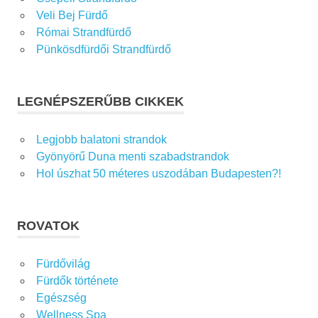
Veli Bej Fürdő
Római Strandfürdő
Pünkösdfürdői Strandfürdő
LEGNÉPSZERŰBB CIKKEK
Legjobb balatoni strandok
Gyönyörű Duna menti szabadstrandok
Hol úszhat 50 méteres uszodában Budapesten?!
ROVATOK
Fürdővilág
Fürdők története
Egészség
Wellness Spa