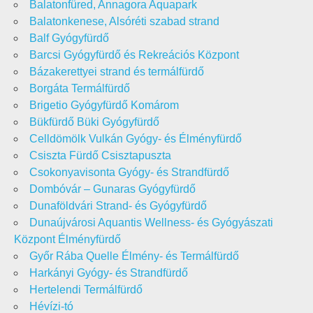
Balatonfüred, Annagora Aquapark
Balatonkenese, Alsóréti szabad strand
Balf Gyógyfürdő
Barcsi Gyógyfürdő és Rekreációs Központ
Bázakerettyei strand és termálfürdő
Borgáta Termálfürdő
Brigetio Gyógyfürdő Komárom
Bükfürdő Büki Gyógyfürdő
Celldömölk Vulkán Gyógy- és Élményfürdő
Csiszta Fürdő Csisztapuszta
Csokonyavisonta Gyógy- és Strandfürdő
Dombóvár – Gunaras Gyógyfürdő
Dunaföldvári Strand- és Gyógyfürdő
Dunaújvárosi Aquantis Wellness- és Gyógyászati
Központ Élményfürdő
Győr Rába Quelle Élmény- és Termálfürdő
Harkányi Gyógy- és Strandfürdő
Hertelendi Termálfürdő
Hévízi-tó