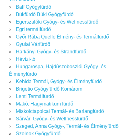
Balf Gyógyfürdő
Bükfürdő Büki Gyógyfürdő
Egerszalóki Gyógy- és Wellnessfürdő
Egri termálfürdő
Győr Rába Quelle Élmény- és Termálfürdő
Gyulai Várfürdő
Harkányi Gyógy- és Strandfürdő
Hévízi-tó
Hungarospa, Hajdúszoboszlói Gyógy- és
Élményfürdő
Kehida Termál, Gyógy- és Élményfürdő
Brigetio Gyógyfürdő Komárom
Lenti Termálfürdő
Makó, Hagymatikum fürdő
Miskolctapolcai Termál- és Barlangfürdő
Sárvári Gyógy- és Wellnessfürdő
Szeged, Anna Gyógy-, Termál- és Élményfürdő
Szolnok Gyógyfürdő