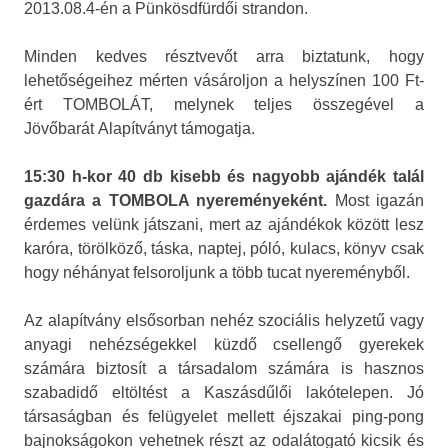
2013.08.4-én a Pünkösdfürdői strandon.
Minden kedves résztvevőt arra biztatunk, hogy
lehetőségeihez mérten vásároljon a helyszínen 100 Ft-
ért TOMBOLÁT, melynek teljes összegével a
Jövőbarát Alapítványt támogatja.
15:30 h-kor 40 db kisebb és nagyobb ajándék talál
gazdára a TOMBOLA nyereményeként.
Most igazán
érdemes velünk játszani, mert az ajándékok között lesz
karóra, törölköző, táska, naptej, póló, kulacs, könyv csak
hogy néhányat felsoroljunk a több tucat nyereményből.
Az alapítvány elsősorban nehéz szociális helyzetű vagy
anyagi nehézségekkel küzdő csellengő gyerekek
számára biztosít a társadalom számára is hasznos
szabadidő eltöltést a Kaszásdűlői lakótelepen. Jó
társaságban és felügyelet mellett éjszakai ping-pong
bajnokságokon vehetnek részt az odalátogató kicsik és