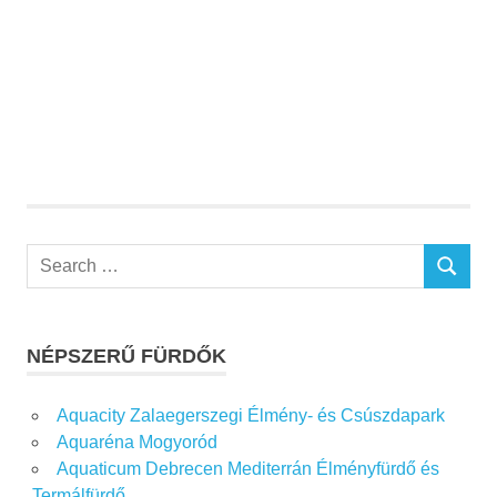
Search
SEARCH
for:
NÉPSZERŰ FÜRDŐK
Aquacity Zalaegerszegi Élmény- és Csúszdapark
Aquaréna Mogyoród
Aquaticum Debrecen Mediterrán Élményfürdő és
Termálfürdő