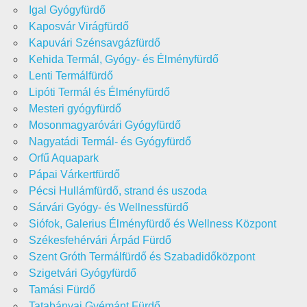
Igal Gyógyfürdő
Kaposvár Virágfürdő
Kapuvári Szénsavgázfürdő
Kehida Termál, Gyógy- és Élményfürdő
Lenti Termálfürdő
Lipóti Termál és Élményfürdő
Mesteri gyógyfürdő
Mosonmagyaróvári Gyógyfürdő
Nagyatádi Termál- és Gyógyfürdő
Orfű Aquapark
Pápai Várkertfürdő
Pécsi Hullámfürdő, strand és uszoda
Sárvári Gyógy- és Wellnessfürdő
Siófok, Galerius Élményfürdő és Wellness Központ
Székesfehérvári Árpád Fürdő
Szent Gróth Termálfürdő és Szabadidőközpont
Szigetvári Gyógyfürdő
Tamási Fürdő
Tatabányai Gyémánt Fürdő