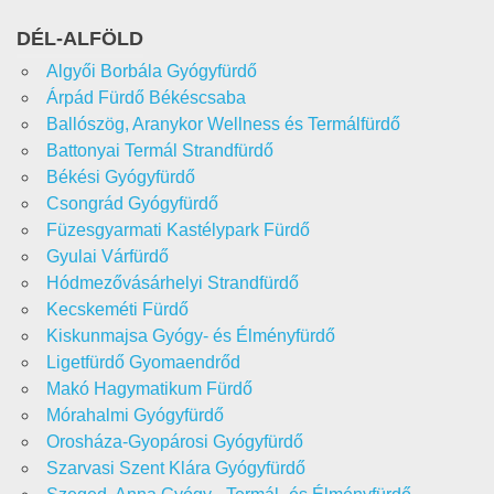
DÉL-ALFÖLD
Algyői Borbála Gyógyfürdő
Árpád Fürdő Békéscsaba
Ballószög, Aranykor Wellness és Termálfürdő
Battonyai Termál Strandfürdő
Békési Gyógyfürdő
Csongrád Gyógyfürdő
Füzesgyarmati Kastélypark Fürdő
Gyulai Várfürdő
Hódmezővásárhelyi Strandfürdő
Kecskeméti Fürdő
Kiskunmajsa Gyógy- és Élményfürdő
Ligetfürdő Gyomaendrőd
Makó Hagymatikum Fürdő
Mórahalmi Gyógyfürdő
Orosháza-Gyopárosi Gyógyfürdő
Szarvasi Szent Klára Gyógyfürdő