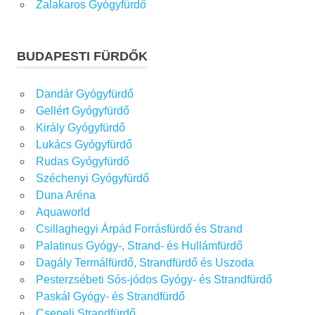
Zalakaros Gyógyfürdő
BUDAPESTI FÜRDŐK
Dandár Gyógyfürdő
Gellért Gyógyfürdő
Király Gyógyfürdő
Lukács Gyógyfürdő
Rudas Gyógyfürdő
Széchenyi Gyógyfürdő
Duna Aréna
Aquaworld
Csillaghegyi Árpád Forrásfürdő és Strand
Palatinus Gyógy-, Strand- és Hullámfürdő
Dagály Termálfürdő, Strandfürdő és Uszoda
Pesterzsébeti Sós-jódos Gyógy- és Strandfürdő
Paskál Gyógy- és Strandfürdő
Csepeli Strandfürdő