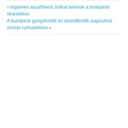
Previous
Ingyenes aquafitness órákat tartanak a budapesti
Bejegyzés
Post:
strandokon
navigáció
Next
A budapesti gyógyfürdők és strandfürdők augusztusi
Post:
ünnepi nyitvatartása