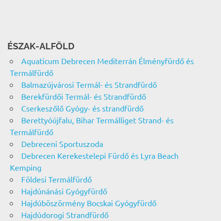
ÉSZAK-ALFÖLD
Aquaticum Debrecen Mediterrán Élményfürdő és
Termálfürdő
Balmazújvárosi Termál- és Strandfürdő
Berekfürdői Termál- és Strandfürdő
Cserkeszőlő Gyógy- és strandfürdő
Berettyóújfalu, Bihar Termálliget Strand- és
Termálfürdő
Debreceni Sportuszoda
Debrecen Kerekestelepi Fürdő és Lyra Beach
Kemping
Földesi Termálfürdő
Hajdúnánási Gyógyfürdő
Hajdúböszörmény Bocskai Gyógyfürdő
Hajdúdorogi Strandfürdő