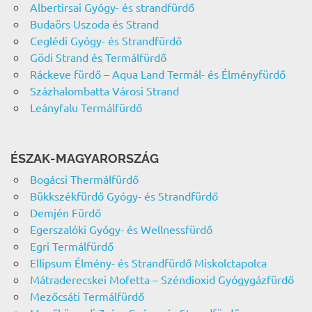
Albertirsai Gyógy- és strandfürdő
Budaörs Uszoda és Strand
Ceglédi Gyógy- és Strandfürdő
Gödi Strand és Termálfürdő
Ráckeve fürdő – Aqua Land Termál- és Élményfürdő
Százhalombatta Városi Strand
Leányfalu Termálfürdő
ÉSZAK-MAGYARORSZÁG
Bogácsi Thermálfürdő
Bükkszékfürdő Gyógy- és Strandfürdő
Demjén Fürdő
Egerszalóki Gyógy- és Wellnessfürdő
Egri Termálfürdő
Ellipsum Élmény- és Strandfürdő Miskolctapolca
Mátraderecskei Mofetta – Széndioxid Gyógygázfürdő
Mezőcsáti Termálfürdő