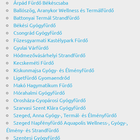
Árpád Fürdő Békéscsaba
Ballószög, Aranykor Wellness és Termálfürdő
Battonyai Termál Strandfürdő
Békési Gyógyfürdő
Csongrád Gyógyfürdő
Füzesgyarmati Kastélypark Fürdő
Gyulai Várfürdő
Hódmezővásárhelyi Strandfürdő
Kecskeméti Fürdő
Kiskunmajsa Gyógy- és Élményfürdő
Ligetfürdő Gyomaendrőd
Makó Hagymatikum Fürdő
Mórahalmi Gyógyfürdő
Orosháza-Gyopárosi Gyógyfürdő
Szarvasi Szent Klára Gyógyfürdő
Szeged, Anna Gyógy-, Termál- és Élményfürdő
Szeged Napfényfürdő Aquapolis Wellness-, Gyógy-,
Élmény- és Strandfürdő
Szentesi Gyógyfürdő