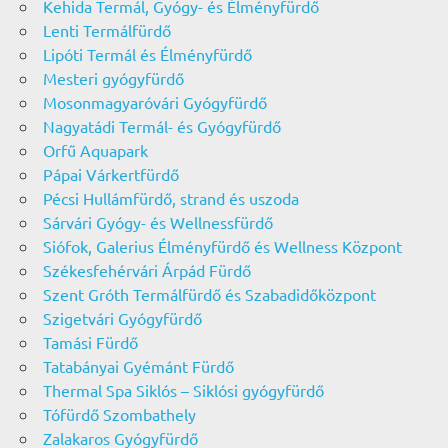
Kehida Termál, Gyógy- és Élményfürdő
Lenti Termálfürdő
Lipóti Termál és Élményfürdő
Mesteri gyógyfürdő
Mosonmagyaróvári Gyógyfürdő
Nagyatádi Termál- és Gyógyfürdő
Orfű Aquapark
Pápai Várkertfürdő
Pécsi Hullámfürdő, strand és uszoda
Sárvári Gyógy- és Wellnessfürdő
Siófok, Galerius Élményfürdő és Wellness Központ
Székesfehérvári Árpád Fürdő
Szent Gróth Termálfürdő és Szabadidőközpont
Szigetvári Gyógyfürdő
Tamási Fürdő
Tatabányai Gyémánt Fürdő
Thermal Spa Siklós – Siklósi gyógyfürdő
Tófürdő Szombathely
Zalakaros Gyógyfürdő