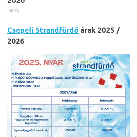
2026
TERMALFURDOK.COM
HÍREK
Csepeli Strandfürdő
árak 2025 /
2026