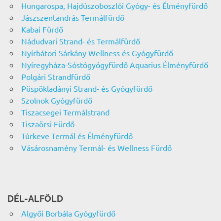
Hungarospa, Hajdúszoboszlói Gyógy- és Élményfürdő
Jászszentandrás Termálfürdő
Kabai Fürdő
Nádudvari Strand- és Termálfürdő
Nyírbátori Sárkány Wellness és Gyógyfürdő
Nyíregyháza-Sóstógyógyfürdő Aquarius Élményfürdő
Polgári Strandfürdő
Püspökladányi Strand- és Gyógyfürdő
Szolnok Gyógyfürdő
Tiszacsegei Termálstrand
Tiszaörsi Fürdő
Túrkeve Termál és Élményfürdő
Vásárosnamény Termál- és Wellness Fürdő
DÉL-ALFÖLD
Algyői Borbála Gyógyfürdő