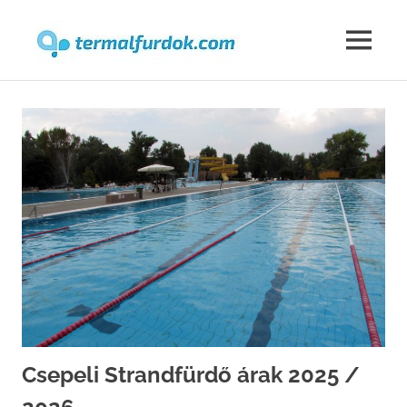
Termalfur
MENU
Skip
to
content
Csepeli Strandfürdő árak 2025 /