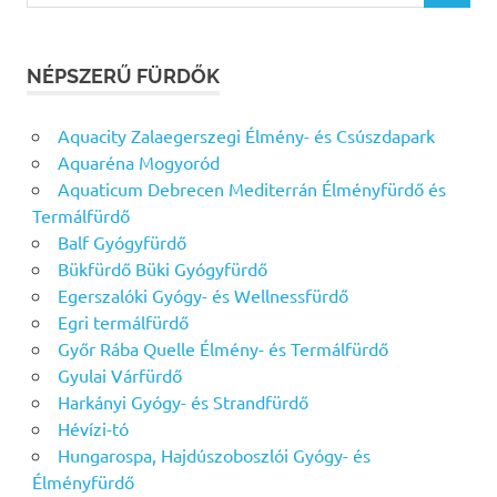
NÉPSZERŰ FÜRDŐK
Aquacity Zalaegerszegi Élmény- és Csúszdapark
Aquaréna Mogyoród
Aquaticum Debrecen Mediterrán Élményfürdő és
Termálfürdő
Balf Gyógyfürdő
Bükfürdő Büki Gyógyfürdő
Egerszalóki Gyógy- és Wellnessfürdő
Egri termálfürdő
Győr Rába Quelle Élmény- és Termálfürdő
Gyulai Várfürdő
Harkányi Gyógy- és Strandfürdő
Hévízi-tó
Hungarospa, Hajdúszoboszlói Gyógy- és
Élményfürdő