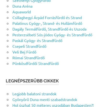
Széchenyi Gyógyfürdő
Duna Aréna
Aquaworld
Csillaghegyi Árpád Forrásfürdő és Strand
Palatinus Gyógy-, Strand- és Hullámfürdő
Dagály Termálfürdő, Strandfürdő és Uszoda
Pesterzsébeti Sós-jódos Gyógy- és Strandfürdő
Paskál Gyógy- és Strandfürdő
Csepeli Strandfürdő
Veli Bej Fürdő
Római Strandfürdő
Pünkösdfürdői Strandfürdő
LEGNÉPSZERŰBB CIKKEK
Legjobb balatoni strandok
Gyönyörű Duna menti szabadstrandok
Hol úszhat 50 méteres uszodában Budapesten?!