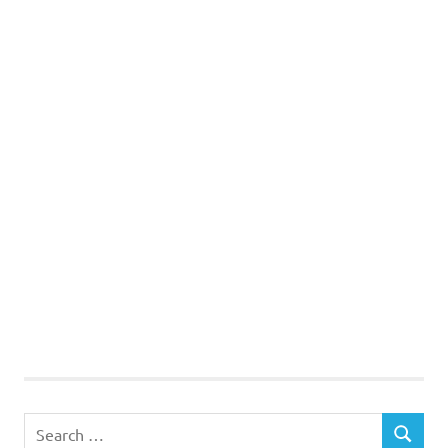
Search
SEARCH
for: