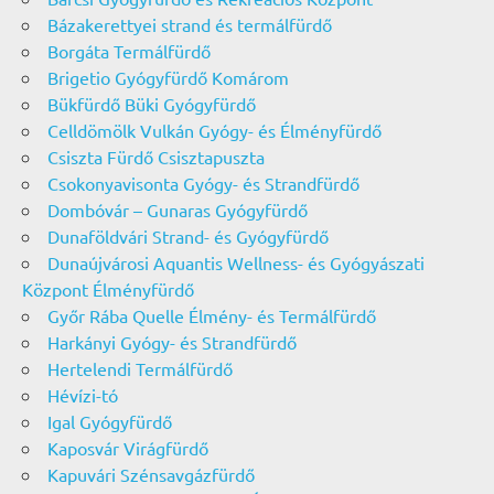
Bázakerettyei strand és termálfürdő
Borgáta Termálfürdő
Brigetio Gyógyfürdő Komárom
Bükfürdő Büki Gyógyfürdő
Celldömölk Vulkán Gyógy- és Élményfürdő
Csiszta Fürdő Csisztapuszta
Csokonyavisonta Gyógy- és Strandfürdő
Dombóvár – Gunaras Gyógyfürdő
Dunaföldvári Strand- és Gyógyfürdő
Dunaújvárosi Aquantis Wellness- és Gyógyászati
Központ Élményfürdő
Győr Rába Quelle Élmény- és Termálfürdő
Harkányi Gyógy- és Strandfürdő
Hertelendi Termálfürdő
Hévízi-tó
Igal Gyógyfürdő
Kaposvár Virágfürdő
Kapuvári Szénsavgázfürdő