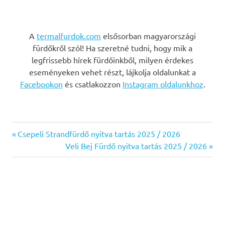
A
termalfurdok.com
elsősorban magyarországi
fürdőkről szól! Ha szeretné tudni, hogy mik a
legfrissebb hírek fürdőinkből, milyen érdekes
eseményeken vehet részt, lájkolja oldalunkat a
Facebookon
és csatlakozzon
Instagram oldalunkhoz
.
Previous
Bejegyzés
Csepeli Strandfürdő nyitva tartás 2025 / 2026
Post:
Next
Veli Bej Fürdő nyitva tartás 2025 / 2026
navigáció
Post: