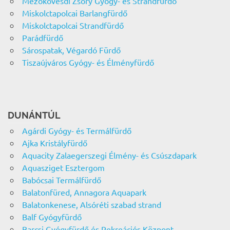
Mezőkövesdi Zsóry Gyógy- és Strandfürdő
Miskolctapolcai Barlangfürdő
Miskolctapolcai Strandfürdő
Parádfürdő
Sárospatak, Végardó Fürdő
Tiszaújváros Gyógy- és Élményfürdő
DUNÁNTÚL
Agárdi Gyógy- és Termálfürdő
Ajka Kristályfürdő
Aquacity Zalaegerszegi Élmény- és Csúszdapark
Aquasziget Esztergom
Babócsai Termálfürdő
Balatonfüred, Annagora Aquapark
Balatonkenese, Alsóréti szabad strand
Balf Gyógyfürdő
Barcsi Gyógyfürdő és Rekreációs Központ