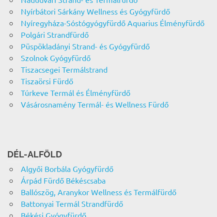
Nyírbátori Sárkány Wellness és Gyógyfürdő
Nyíregyháza-Sóstógyógyfürdő Aquarius Élményfürdő
Polgári Strandfürdő
Püspökladányi Strand- és Gyógyfürdő
Szolnok Gyógyfürdő
Tiszacsegei Termálstrand
Tiszaörsi Fürdő
Túrkeve Termál és Élményfürdő
Vásárosnamény Termál- és Wellness Fürdő
DÉL-ALFÖLD
Algyői Borbála Gyógyfürdő
Árpád Fürdő Békéscsaba
Ballószög, Aranykor Wellness és Termálfürdő
Battonyai Termál Strandfürdő
Békési Gyógyfürdő