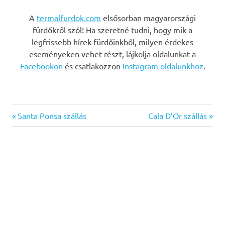
A
termalfurdok.com
elsősorban magyarországi
fürdőkről szól! Ha szeretné tudni, hogy mik a
legfrissebb hírek fürdőinkből, milyen érdekes
eseményeken vehet részt, lájkolja oldalunkat a
Facebookon
és csatlakozzon
Instagram oldalunkhoz
.
Previous
Next
Bejegyzés
Santa Ponsa szállás
Cala D’Or szállás
Post:
Post:
navigáció