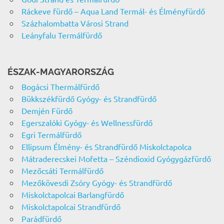
Ráckeve fürdő – Aqua Land Termál- és Élményfürdő
Százhalombatta Városi Strand
Leányfalu Termálfürdő
ÉSZAK-MAGYARORSZÁG
Bogácsi Thermálfürdő
Bükkszékfürdő Gyógy- és Strandfürdő
Demjén Fürdő
Egerszalóki Gyógy- és Wellnessfürdő
Egri Termálfürdő
Ellipsum Élmény- és Strandfürdő Miskolctapolca
Mátraderecskei Mofetta – Széndioxid Gyógygázfürdő
Mezőcsáti Termálfürdő
Mezőkövesdi Zsóry Gyógy- és Strandfürdő
Miskolctapolcai Barlangfürdő
Miskolctapolcai Strandfürdő
Parádfürdő