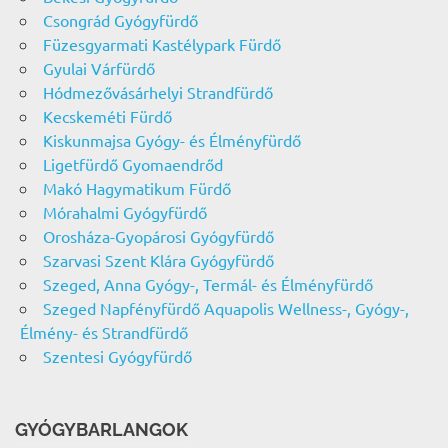
Csongrád Gyógyfürdő
Füzesgyarmati Kastélypark Fürdő
Gyulai Várfürdő
Hódmezővásárhelyi Strandfürdő
Kecskeméti Fürdő
Kiskunmajsa Gyógy- és Élményfürdő
Ligetfürdő Gyomaendrőd
Makó Hagymatikum Fürdő
Mórahalmi Gyógyfürdő
Orosháza-Gyopárosi Gyógyfürdő
Szarvasi Szent Klára Gyógyfürdő
Szeged, Anna Gyógy-, Termál- és Élményfürdő
Szeged Napfényfürdő Aquapolis Wellness-, Gyógy-,
Élmény- és Strandfürdő
Szentesi Gyógyfürdő
GYÓGYBARLANGOK