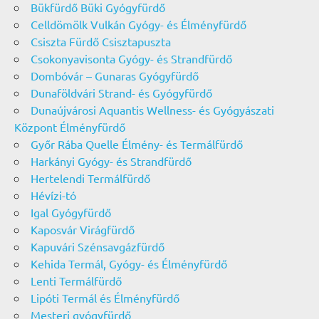
Bükfürdő Büki Gyógyfürdő
Celldömölk Vulkán Gyógy- és Élményfürdő
Csiszta Fürdő Csisztapuszta
Csokonyavisonta Gyógy- és Strandfürdő
Dombóvár – Gunaras Gyógyfürdő
Dunaföldvári Strand- és Gyógyfürdő
Dunaújvárosi Aquantis Wellness- és Gyógyászati
Központ Élményfürdő
Győr Rába Quelle Élmény- és Termálfürdő
Harkányi Gyógy- és Strandfürdő
Hertelendi Termálfürdő
Hévízi-tó
Igal Gyógyfürdő
Kaposvár Virágfürdő
Kapuvári Szénsavgázfürdő
Kehida Termál, Gyógy- és Élményfürdő
Lenti Termálfürdő
Lipóti Termál és Élményfürdő
Mesteri gyógyfürdő