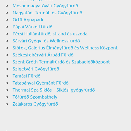
Mosonmagyaróvári Gyógyfürdő
Nagyatádi Termál- és Gyógyfürdő
Orfű Aquapark
Pápai Várkertfürdő
Pécsi Hullámfürdő, strand és uszoda
Sárvári Gyógy- és Wellnessfürdő
Siófok, Galerius Élményfürdő és Wellness Központ
Székesfehérvári Árpád Fürdő
Szent Gróth Termálfürdő és Szabadidőközpont
Szigetvári Gyógyfürdő
Tamási Fürdő
Tatabányai Gyémánt Fürdő
Thermal Spa Siklós – Siklósi gyógyfürdő
Tófürdő Szombathely
Zalakaros Gyógyfürdő