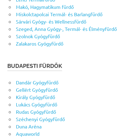
Makó, Hagymatikum fürdő
Miskolctapolcai Termál- és Barlangfürdő
Sárvári Gyógy- és Wellnessfürdő
Szeged, Anna Gyógy-, Termál- és Élményfürdő
Szolnok Gyógyfürdő
Zalakaros Gyógyfürdő
BUDAPESTI FÜRDŐK
Dandár Gyógyfürdő
Gellért Gyógyfürdő
Király Gyógyfürdő
Lukács Gyógyfürdő
Rudas Gyógyfürdő
Széchenyi Gyógyfürdő
Duna Aréna
Aquaworld