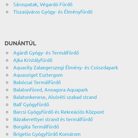
Sárospatak, Végardó Fürdő
Tiszaújváros Gyógy- és Élményfürdő
DUNÁNTÚL
Agárdi Gyógy- és Termálfürdő
Ajka Kristályfürdő
Aquacity Zalaegerszegi Élmény- és Csúszdapark
Aquasziget Esztergom
Babócsai Termálfürdő
Balatonfüred, Annagora Aquapark
Balatonkenese, Alsóréti szabad strand
Balf Gyógyfürdő
Barcsi Gyógyfürdő és Rekreációs Központ
Bázakerettyei strand és termálfürdő
Borgáta Termálfürdő
Brigetio Gyógyfürdő Komárom