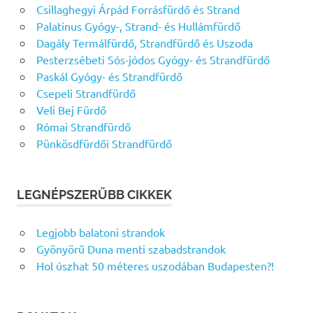
Csillaghegyi Árpád Forrásfürdő és Strand
Palatinus Gyógy-, Strand- és Hullámfürdő
Dagály Termálfürdő, Strandfürdő és Uszoda
Pesterzsébeti Sós-jódos Gyógy- és Strandfürdő
Paskál Gyógy- és Strandfürdő
Csepeli Strandfürdő
Veli Bej Fürdő
Római Strandfürdő
Pünkösdfürdői Strandfürdő
LEGNÉPSZERŰBB CIKKEK
Legjobb balatoni strandok
Gyönyörű Duna menti szabadstrandok
Hol úszhat 50 méteres uszodában Budapesten?!