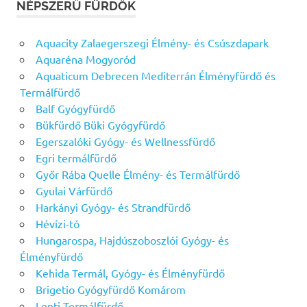
NÉPSZERŰ FÜRDŐK
Aquacity Zalaegerszegi Élmény- és Csúszdapark
Aquaréna Mogyoród
Aquaticum Debrecen Mediterrán Élményfürdő és
Termálfürdő
Balf Gyógyfürdő
Bükfürdő Büki Gyógyfürdő
Egerszalóki Gyógy- és Wellnessfürdő
Egri termálfürdő
Győr Rába Quelle Élmény- és Termálfürdő
Gyulai Várfürdő
Harkányi Gyógy- és Strandfürdő
Hévízi-tó
Hungarospa, Hajdúszoboszlói Gyógy- és
Élményfürdő
Kehida Termál, Gyógy- és Élményfürdő
Brigetio Gyógyfürdő Komárom
Lenti Termálfürdő