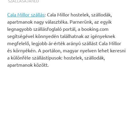
TERMALFURDOK.COM
SZÁLLÁSAJÁNLÓ
Cala Millor szállás
: Cala Millor hostelek, szállodák,
apartmanok nagy választéka. Parnerünk, az egyik
legnagyobb szállásfoglaló portál, a booking.com
segítségével könnyedén találhatnak az igényeknek
megfelelő, legjobb ár-érték arányú szállást Cala Millor
és környékén. A portálon, magyar nyelven lehet keresni
a különféle szállástípusok: hostelek, szállodák,
apartmanok között.