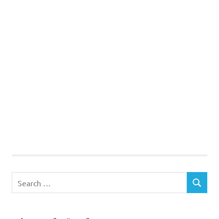
Search
SEARCH
for: