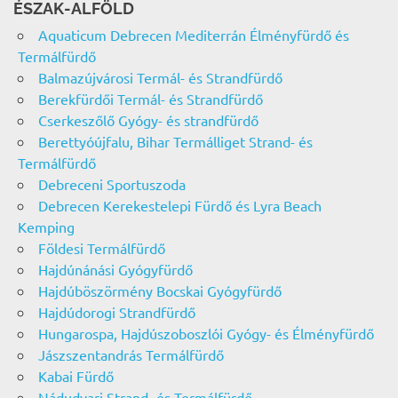
ÉSZAK-ALFÖLD
Aquaticum Debrecen Mediterrán Élményfürdő és
Termálfürdő
Balmazújvárosi Termál- és Strandfürdő
Berekfürdői Termál- és Strandfürdő
Cserkeszőlő Gyógy- és strandfürdő
Berettyóújfalu, Bihar Termálliget Strand- és
Termálfürdő
Debreceni Sportuszoda
Debrecen Kerekestelepi Fürdő és Lyra Beach
Kemping
Földesi Termálfürdő
Hajdúnánási Gyógyfürdő
Hajdúböszörmény Bocskai Gyógyfürdő
Hajdúdorogi Strandfürdő
Hungarospa, Hajdúszoboszlói Gyógy- és Élményfürdő
Jászszentandrás Termálfürdő
Kabai Fürdő
Nádudvari Strand- és Termálfürdő