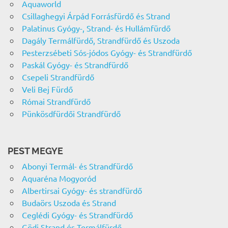
Aquaworld
Csillaghegyi Árpád Forrásfürdő és Strand
Palatinus Gyógy-, Strand- és Hullámfürdő
Dagály Termálfürdő, Strandfürdő és Uszoda
Pesterzsébeti Sós-jódos Gyógy- és Strandfürdő
Paskál Gyógy- és Strandfürdő
Csepeli Strandfürdő
Veli Bej Fürdő
Római Strandfürdő
Pünkösdfürdői Strandfürdő
PEST MEGYE
Abonyi Termál- és Strandfürdő
Aquaréna Mogyoród
Albertirsai Gyógy- és strandfürdő
Budaörs Uszoda és Strand
Ceglédi Gyógy- és Strandfürdő
Gödi Strand és Termálfürdő