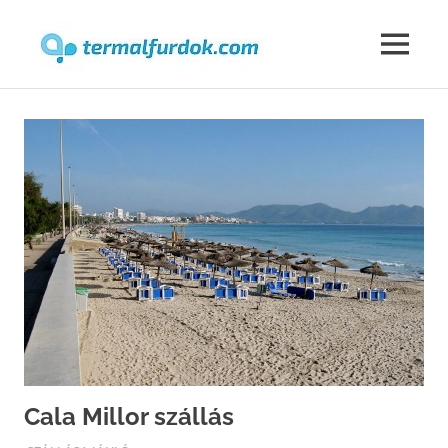
Termalfur
MENU
Skip
to
content
Cala Millor szállás