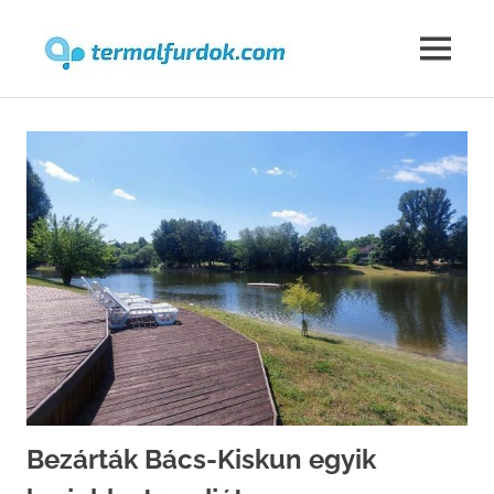
Termalfur
MENU
Skip
to
content
Bezárták Bács-Kiskun egyik