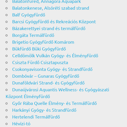
Balatonfüred, Annagora Aquapark
Balatonkenese, Alsóréti szabad strand
Balf Gyógyfürdő
Barcsi Gyógyfürdő és Rekreációs Központ
Bázakerettyei strand és termálfürdő
Borgáta Termálfürdő
Brigetio Gyógyfürdő Komárom
Bükfürdő Büki Gyógyfürdő
Celldömölk Vulkán Gyógy- és Élményfürdő
Csiszta Fürdő Csisztapuszta
Csokonyavisonta Gyógy- és Strandfürdő
Dombóvár – Gunaras Gyógyfürdő
Dunaföldvári Strand- és Gyógyfürdő
Dunaújvárosi Aquantis Wellness- és Gyógyászati
Központ Élményfürdő
Győr Rába Quelle Élmény- és Termálfürdő
Harkányi Gyógy- és Strandfürdő
Hertelendi Termálfürdő
Hévízi-tó