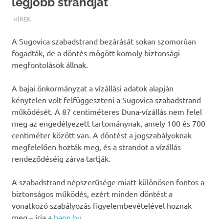
legjobb strandját
TERMALFURDOK.COM
HÍREK
A Sugovica szabadstrand bezárását sokan szomorúan
fogadták, de a döntés mögött komoly biztonsági
megfontolások állnak.
A bajai önkormányzat a vízállási adatok alapján
kénytelen volt felfüggeszteni a Sugovica szabadstrand
működését. A 87 centiméteres Duna-vízállás nem felel
meg az engedélyezett tartománynak, amely 100 és 700
centiméter között van. A döntést a jogszabályoknak
megfelelően hozták meg, és a strandot a vízállás
rendeződéséig zárva tartják.
A szabadstrand népszerűsége miatt különösen fontos a
biztonságos működés, ezért minden döntést a
vonatkozó szabályozás figyelembevételével hoznak
meg – írja a
baon.hu.