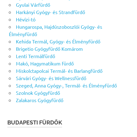
Gyulai Várfürdő
Harkányi Gyógy- és Strandfürdő
Hévízi-tó
Hungarospa, Hajdúszoboszlói Gyógy- és
Élményfürdő
Kehida Termál, Gyógy- és Élményfürdő
Brigetio Gyógyfürdő Komárom
Lenti Termálfürdő
Makó, Hagymatikum fürdő
Miskolctapolcai Termál- és Barlangfürdő
Sárvári Gyógy- és Wellnessfürdő
Szeged, Anna Gyógy-, Termál- és Élményfürdő
Szolnok Gyógyfürdő
Zalakaros Gyógyfürdő
BUDAPESTI FÜRDŐK