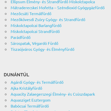
Ellipsum Élmény- és Strandfürdő Miskolctapolca
Mátraderecskei Mofetta – Széndioxid Gyógygázfürdő
Mezőcsáti Termálfürdő
Mezőkövesdi Zsóry Gyógy- és Strandfürdő
Miskolctapolcai Barlangfürdő
Miskolctapolcai Strandfürdő
Parádfürdő
Sárospatak, Végardó Fürdő
Tiszaújváros Gyógy- és Élményfürdő
DUNÁNTÚL
Agárdi Gyógy- és Termálfürdő
Ajka Kristályfürdő
Aquacity Zalaegerszegi Élmény- és Csúszdapark
Aquasziget Esztergom
Babócsai Termálfürdő