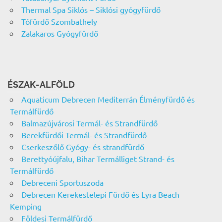
Thermal Spa Siklós – Siklósi gyógyfürdő
Tófürdő Szombathely
Zalakaros Gyógyfürdő
ÉSZAK-ALFÖLD
Aquaticum Debrecen Mediterrán Élményfürdő és
Termálfürdő
Balmazújvárosi Termál- és Strandfürdő
Berekfürdői Termál- és Strandfürdő
Cserkeszőlő Gyógy- és strandfürdő
Berettyóújfalu, Bihar Termálliget Strand- és
Termálfürdő
Debreceni Sportuszoda
Debrecen Kerekestelepi Fürdő és Lyra Beach
Kemping
Földesi Termálfürdő