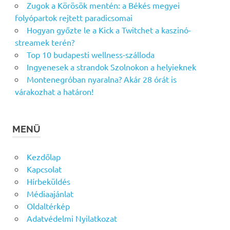
Zugok a Körösök mentén: a Békés megyei
folyópartok rejtett paradicsomai
Hogyan győzte le a Kick a Twitchet a kaszinó-
streamek terén?
Top 10 budapesti wellness-szálloda
Ingyenesek a strandok Szolnokon a helyieknek
Montenegróban nyaralna? Akár 28 órát is
várakozhat a határon!
MENÜ
Kezdőlap
Kapcsolat
Hírbeküldés
Médiaajánlat
Oldaltérkép
Adatvédelmi Nyilatkozat