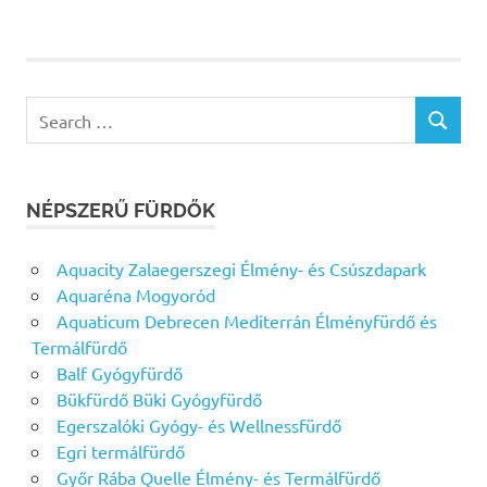
Search
SEARCH
for:
NÉPSZERŰ FÜRDŐK
Aquacity Zalaegerszegi Élmény- és Csúszdapark
Aquaréna Mogyoród
Aquaticum Debrecen Mediterrán Élményfürdő és
Termálfürdő
Balf Gyógyfürdő
Bükfürdő Büki Gyógyfürdő
Egerszalóki Gyógy- és Wellnessfürdő
Egri termálfürdő
Győr Rába Quelle Élmény- és Termálfürdő