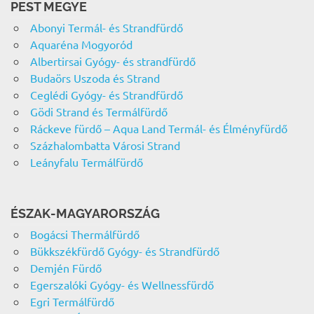
PEST MEGYE
Abonyi Termál- és Strandfürdő
Aquaréna Mogyoród
Albertirsai Gyógy- és strandfürdő
Budaörs Uszoda és Strand
Ceglédi Gyógy- és Strandfürdő
Gödi Strand és Termálfürdő
Ráckeve fürdő – Aqua Land Termál- és Élményfürdő
Százhalombatta Városi Strand
Leányfalu Termálfürdő
ÉSZAK-MAGYARORSZÁG
Bogácsi Thermálfürdő
Bükkszékfürdő Gyógy- és Strandfürdő
Demjén Fürdő
Egerszalóki Gyógy- és Wellnessfürdő
Egri Termálfürdő