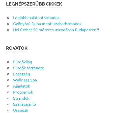
LEGNÉPSZERŰBB CIKKEK
Legjobb balatoni strandok
Gyönyörű Duna menti szabadstrandok
Hol úszhat 50 méteres uszodában Budapesten?!
ROVATOK
Fürdővilág
Fürdők története
Egészség
Wellness Spa
Ajánlatok
Programok
Strandok
Szállásajánló
Uszodák