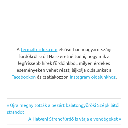
A
termalfurdok.com
elsősorban magyarországi
fürdőkről szól! Ha szeretné tudni, hogy mik a
legfrissebb hírek fürdőinkből, milyen érdekes
eseményeken vehet részt, lájkolja oldalunkat a
Facebookon
és csatlakozzon
Instagram oldalunkhoz
.
Previous
Bejegyzés
Újra megnyitották a bezárt balatongyöröki Szépkilátói
Post:
strandot
navigáció
Next
A Hatvani Strandfürdő is várja a vendégeket
Post: