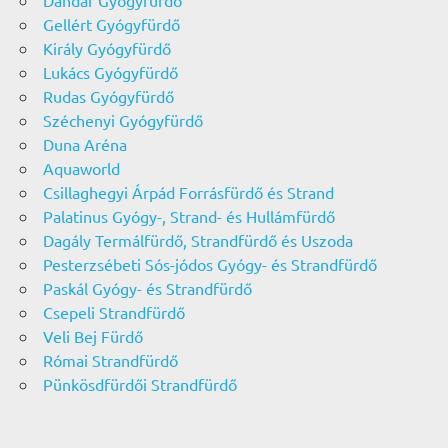
Dandár Gyógyfürdő
Gellért Gyógyfürdő
Király Gyógyfürdő
Lukács Gyógyfürdő
Rudas Gyógyfürdő
Széchenyi Gyógyfürdő
Duna Aréna
Aquaworld
Csillaghegyi Árpád Forrásfürdő és Strand
Palatinus Gyógy-, Strand- és Hullámfürdő
Dagály Termálfürdő, Strandfürdő és Uszoda
Pesterzsébeti Sós-jódos Gyógy- és Strandfürdő
Paskál Gyógy- és Strandfürdő
Csepeli Strandfürdő
Veli Bej Fürdő
Római Strandfürdő
Pünkösdfürdői Strandfürdő