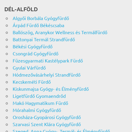
DÉL-ALFÖLD
Algyői Borbála Gyógyfürdő
Árpád Fürdő Békéscsaba
Ballószög, Aranykor Wellness és Termálfürdő
Battonyai Termál Strandfürdő
Békési Gyógyfürdő
Csongrád Gyógyfürdő
Füzesgyarmati Kastélypark Fürdő
Gyulai Várfürdő
Hódmezővásárhelyi Strandfürdő
Kecskeméti Fürdő
Kiskunmajsa Gyógy- és Élményfürdő
Ligetfürdő Gyomaendrőd
Makó Hagymatikum Fürdő
Mórahalmi Gyógyfürdő
Orosháza-Gyopárosi Gyógyfürdő
Szarvasi Szent Klára Gyógyfürdő
Szeged, Anna Gyógy-, Termál- és Élményfürdő