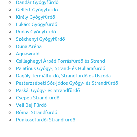
Dandár Gyógyfürdő
Gellért Gyógyfürdő
Király Gyógyfürdő
Lukács Gyógyfürdő
Rudas Gyógyfürdő
Széchenyi Gyógyfürdő
Duna Aréna
Aquaworld
Csillaghegyi Árpád Forrásfürdő és Strand
Palatinus Gyógy-, Strand- és Hullámfürdő
Dagály Termálfürdő, Strandfürdő és Uszoda
Pesterzsébeti Sós-jódos Gyógy- és Strandfürdő
Paskál Gyógy- és Strandfürdő
Csepeli Strandfürdő
Veli Bej Fürdő
Római Strandfürdő
Pünkösdfürdői Strandfürdő