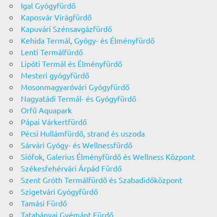
Igal Gyógyfürdő
Kaposvár Virágfürdő
Kapuvári Szénsavgázfürdő
Kehida Termál, Gyógy- és Élményfürdő
Lenti Termálfürdő
Lipóti Termál és Élményfürdő
Mesteri gyógyfürdő
Mosonmagyaróvári Gyógyfürdő
Nagyatádi Termál- és Gyógyfürdő
Orfű Aquapark
Pápai Várkertfürdő
Pécsi Hullámfürdő, strand és uszoda
Sárvári Gyógy- és Wellnessfürdő
Siófok, Galerius Élményfürdő és Wellness Központ
Székesfehérvári Árpád Fürdő
Szent Gróth Termálfürdő és Szabadidőközpont
Szigetvári Gyógyfürdő
Tamási Fürdő
Tatabányai Gyémánt Fürdő