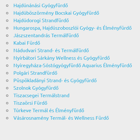
Hajdúnánási Gyógyfürdő
Hajdúböszörmény Bocskai Gyógyfürdő
Hajdúdorogi Strandfürdő
Hungarospa, Hajdúszoboszlói Gyógy- és Élményfürdő
Jászszentandrás Termálfürdő
Kabai Fürdő
Nádudvari Strand- és Termálfürdő
Nyírbátori Sárkány Wellness és Gyógyfürdő
Nyíregyháza-Sóstógyógyfürdő Aquarius Élményfürdő
Polgári Strandfürdő
Püspökladányi Strand- és Gyógyfürdő
Szolnok Gyógyfürdő
Tiszacsegei Termálstrand
Tiszaörsi Fürdő
Túrkeve Termál és Élményfürdő
Vásárosnamény Termál- és Wellness Fürdő