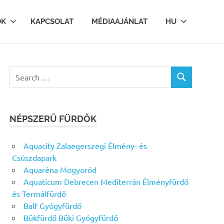
OK
KAPCSOLAT
MÉDIAAJÁNLAT
HU
Search
SEARCH
for:
NÉPSZERŰ FÜRDŐK
Aquacity Zalaegerszegi Élmény- és
Csúszdapark
Aquaréna Mogyoród
Aquaticum Debrecen Mediterrán Élményfürdő
és Termálfürdő
Balf Gyógyfürdő
Bükfürdő Büki Gyógyfürdő