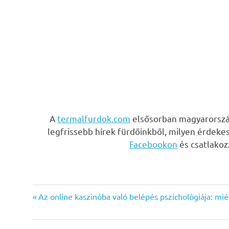
A
termalfurdok.com
elsősorban magyarország
legfrissebb hírek fürdőinkből, milyen érdeke
Facebookon
és csatlako
Previous
Bejegyzés
Az online kaszinóba való belépés pszichológiája: mi
Post:
navigáció