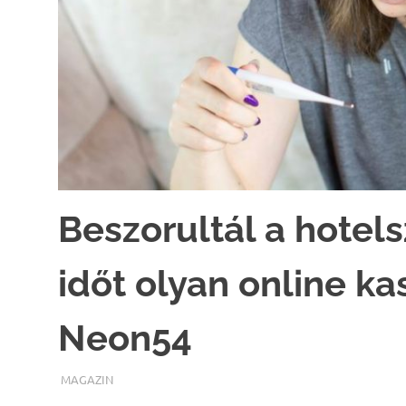
Beszorultál a hote
időt olyan online ka
Neon54
TERMALFURDOK.COM
MAGAZIN