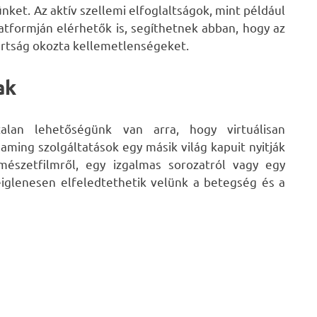
ket. Az aktív szellemi elfoglaltságok, mint például
latformján elérhetők is, segíthetnek abban, hogy az
ártság okozta kellemetlenségeket.
ak
talan lehetőségünk van arra, hogy virtuálisan
aming szolgáltatások egy másik világ kapuit nyitják
észetfilmről, egy izgalmas sorozatról vagy egy
eiglenesen elfeledtethetik velünk a betegség és a