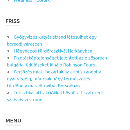
FRISS
Gyógyvizes kutyás strand létesülhet egy
borsodi városban
Négynapos fürdőfesztivál Harkányban
Fizetésképtelenséget jelentett az elsősorban
bulgáriai üdüléseket kínáló Robinson Tours
Fertőzés miatt bezárták az arlói strandot a
nyár végéig, már csak négy természetes
fürdőhely maradt nyitva Borsodban
Turisztikai attrakciókkal bővült a tiszafüredi
szabadvízi strand
MENÜ