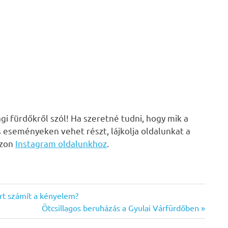
i fürdőkről szól! Ha szeretné tudni, hogy mik a
s eseményeken vehet részt, lájkolja oldalunkat a
zzon
Instagram oldalunkhoz
.
ért számít a kényelem?
Next
Ötcsillagos beruházás a Gyulai Várfürdőben
Post: