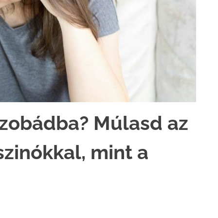
lszobádba? Múlasd az
szinókkal, mint a