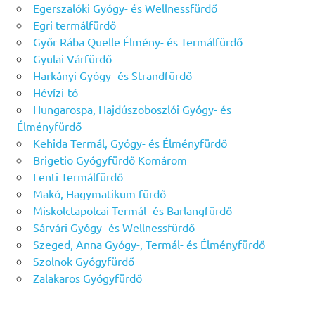
Egerszalóki Gyógy- és Wellnessfürdő
Egri termálfürdő
Győr Rába Quelle Élmény- és Termálfürdő
Gyulai Várfürdő
Harkányi Gyógy- és Strandfürdő
Hévízi-tó
Hungarospa, Hajdúszoboszlói Gyógy- és
Élményfürdő
Kehida Termál, Gyógy- és Élményfürdő
Brigetio Gyógyfürdő Komárom
Lenti Termálfürdő
Makó, Hagymatikum fürdő
Miskolctapolcai Termál- és Barlangfürdő
Sárvári Gyógy- és Wellnessfürdő
Szeged, Anna Gyógy-, Termál- és Élményfürdő
Szolnok Gyógyfürdő
Zalakaros Gyógyfürdő