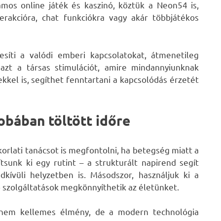
ámos online játék és kaszinó, köztük a Neon54 is,
erakcióra, chat funkciókra vagy akár többjátékos
tesíti a valódi emberi kapcsolatokat, átmenetileg
 azt a társas stimulációt, amire mindannyiunknak
kkel is, segíthet fenntartani a kapcsolódás érzetét
obában töltött időre
orlati tanácsot is megfontolni, ha betegség miatt a
tsunk ki egy rutint – a strukturált napirend segít
kívüli helyzetben is. Másodszor, használjuk ki a
éb szolgáltatások megkönnyíthetik az életünket.
 nem kellemes élmény, de a modern technológia