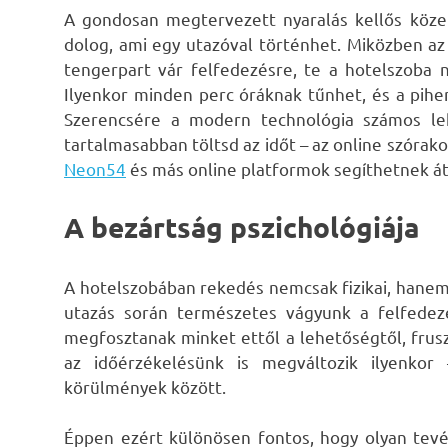
A gondosan megtervezett nyaralás kellős köz
dolog
, ami egy utazóval történhet. Miközben az
tengerpart vár felfedezésre, te a hotelszoba n
Ilyenkor minden perc óráknak tűnhet, és a pi
Szerencsére a modern technológia számos leh
tartalmasabban töltsd az időt – az online szórak
Neon54
és más online platformok segíthetnek át
A bezártság pszichológiája
A hotelszobában rekedés nemcsak fizikai, hanem
utazás során természetes vágyunk a felfedezé
megfosztanak minket ettől a lehetőségtől, frusz
az időérzékelésünk is megváltozik ilyenkor
körülmények között.
Éppen ezért különösen fontos, hogy olyan tevé