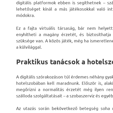
digitális platformok ebben is segíthetnek – sz
lehetőséget kínál a más játékosokkal való int
módokra.
Ez a fajta virtuális társaság, bár nem helyet
enyhítheti a magány érzetét, és biztosíthatja
szüksége van. A közös játék, még ha ismeretlene
a külvilággal.
Praktikus tanácsok a hotelsz
A digitális szórakozáson túl érdemes néhány gyak
hotelszobában kell maradnunk. Először is, alakí
megőrizni a normalitás érzetét még ilyen rend
szálloda szolgáltatásait – a szobaszerviz és egy
Az utazás során bekövetkező betegség soha