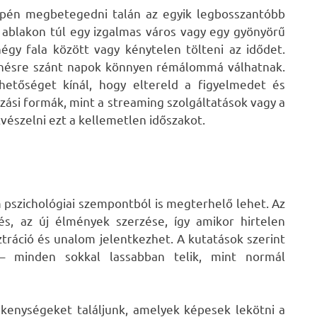
epén megbetegedni talán az egyik legbosszantóbb
 ablakon túl egy izgalmas város vagy egy gyönyörű
égy fala között vagy kénytelen tölteni az idődet.
henésre szánt napok könnyen rémálommá válhatnak.
etőséget kínál, hogy eltereld a figyelmedet és
ozási formák, mint a streaming szolgáltatások vagy a
vészelni ezt a kellemetlen időszakot.
 pszichológiai szempontból is megterhelő lehet. Az
s, az új élmények szerzése, így amikor hirtelen
tráció és unalom jelentkezhet. A kutatások szerint
 – minden sokkal lassabban telik, mint normál
kenységeket találjunk, amelyek képesek lekötni a