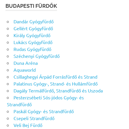
BUDAPESTI FÜRDŐK
Dandár Gyógyfürdő
Gellért Gyógyfürdő
Király Gyógyfürdő
Lukács Gyógyfürdő
Rudas Gyógyfürdő
Széchenyi Gyógyfürdő
Duna Aréna
Aquaworld
Csillaghegyi Árpád Forrásfürdő és Strand
Palatinus Gyógy-, Strand- és Hullámfürdő
Dagály Termálfürdő, Strandfürdő és Uszoda
Pesterzsébeti Sós-jódos Gyógy- és
Strandfürdő
Paskál Gyógy- és Strandfürdő
Csepeli Strandfürdő
Veli Bej Fürdő