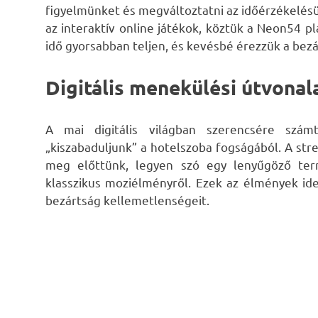
figyelmünket és megváltoztatni az időérzékelésün
az interaktív online játékok, köztük a Neon54 p
idő gyorsabban teljen, és kevésbé érezzük a bez
Digitális menekülési útvonal
A mai digitális világban szerencsére szám
„kiszabaduljunk” a hotelszoba fogságából. A stre
meg előttünk, legyen szó egy lenyűgöző term
klasszikus moziélményről. Ezek az élmények id
bezártság kellemetlenségeit.