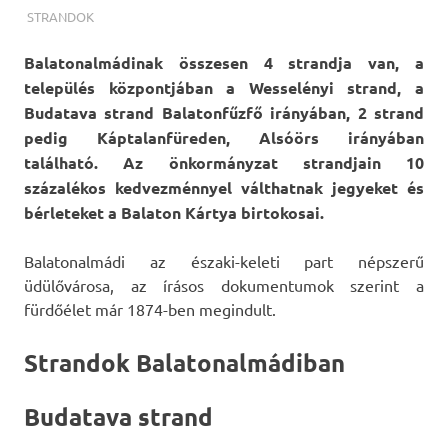
TERMALFURDOK.COM
STRANDOK
Balatonalmádinak összesen 4 strandja van, a
település központjában a Wesselényi strand, a
Budatava strand Balatonfűzfő irányában, 2 strand
pedig Káptalanfüreden, Alsóörs irányában
található. Az önkormányzat strandjain 10
százalékos kedvezménnyel válthatnak jegyeket és
bérleteket a Balaton Kártya birtokosai.
Balatonalmádi az északi-keleti part népszerű
üdülővárosa, az írásos dokumentumok szerint a
fürdőélet már 1874-ben megindult.
Strandok Balatonalmádiban
Budatava strand