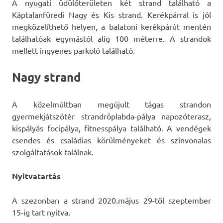
A nyugati üdülőterületen két strand található a
Káptalanfüredi Nagy és Kis strand. Kerékpárral is jól
megközelíthető helyen, a balatoni kerékpárút mentén
találhatóak egymástól alig 100 méterre. A strandok
mellett ingyenes parkoló található.
Nagy strand
A közelmúltban megújult tágas strandon
gyermekjátszótér strandröplabda-pálya napozóterasz,
kispályás focipálya, fitnesspálya található. A vendégek
csendes és családias körülményeket és színvonalas
szolgáltatások találnak.
Nyitvatartás
A szezonban a strand 2020.május 29-től szeptember
15-ig tart nyitva.