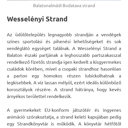
Balatonalmádi Budatava strand
Wesselényi Strand
Az üdülőtelepülés legnagyobb strandján a vendégek
színes sportolási és pihenési lehetőségeket és sok
vendéglátó egységet találnak. A Wesselényi Strand a
Balaton északi partjának a leghosszabb partszakasszal
rendelkező fizetős strandja igen kedvelt a kisgyermekes
családok körében, mivel a csopaki strandhoz hasonlóan
a parton egy homokos részen lubickolhatnak a
legkisebbek. A víz lassan mélyül, ezért ideális különböző
korosztályok részére. A strand hátránya, hogy kevés
árnyékos területtel rendelkezik.
A gyermekeket EU-konform játszótér és ingyenes
animáció szórakoztatja, a strand keleti kapujában pedig
egy Strandkönyvtár is működik. A könyvtár hétfőtől