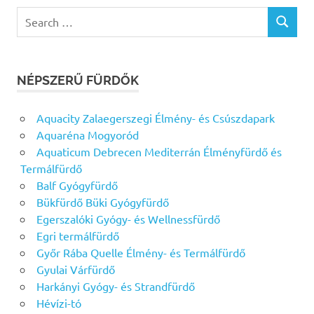
Search
SEARCH
for:
NÉPSZERŰ FÜRDŐK
Aquacity Zalaegerszegi Élmény- és Csúszdapark
Aquaréna Mogyoród
Aquaticum Debrecen Mediterrán Élményfürdő és
Termálfürdő
Balf Gyógyfürdő
Bükfürdő Büki Gyógyfürdő
Egerszalóki Gyógy- és Wellnessfürdő
Egri termálfürdő
Győr Rába Quelle Élmény- és Termálfürdő
Gyulai Várfürdő
Harkányi Gyógy- és Strandfürdő
Hévízi-tó