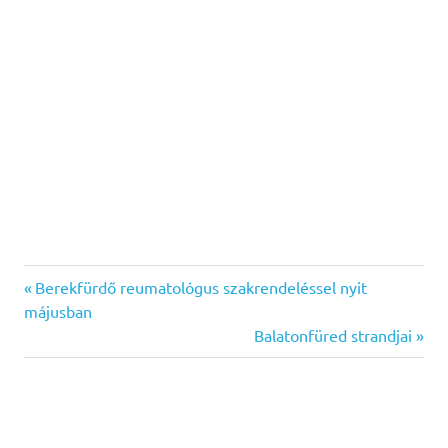
Previous
Bejegyzés
Berekfürdő reumatológus szakrendeléssel nyit
Post:
májusban
navigáció
Next
Balatonfüred strandjai
Post: