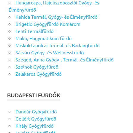
Hungarospa, Hajdúszoboszlói Gyógy- és
Élményfürdő
Kehida Termál, Gyógy- és Élményfürdő
Brigetio Gyógyfürdő Komárom
Lenti Termálfürdő
Makó, Hagymatikum fürdő
Miskolctapolcai Termál- és Barlangfürdő
Sárvári Gyógy- és Wellnessfürdő
Szeged, Anna Gyógy-, Termál- és Élményfürdő
Szolnok Gyógyfürdő
Zalakaros Gyógyfürdő
BUDAPESTI FÜRDŐK
Dandár Gyógyfürdő
Gellért Gyógyfürdő
Király Gyógyfürdő
Lukács Gyógyfürdő