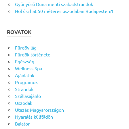
Gyönyörű Duna menti szabadstrandok
Hol úszhat 50 méteres uszodában Budapesten?!
ROVATOK
Fürdővilág
Fürdők története
Egészség
Wellness Spa
Ajánlatok
Programok
Strandok
Szállásajánló
Uszodák
Utazás Magyarországon
Nyaralás külföldön
Balaton