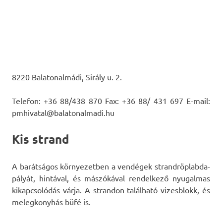
8220 Balatonalmádi, Sirály u. 2.
Telefon: +36 88/438 870 Fax: +36 88/ 431 697 E-mail:
pmhivatal@balatonalmadi.hu
Kis strand
A barátságos környezetben a vendégek strandröplabda-
pályát, hintával, és mászókával rendelkező nyugalmas
kikapcsolódás várja. A strandon található vizesblokk, és
melegkonyhás büfé is.