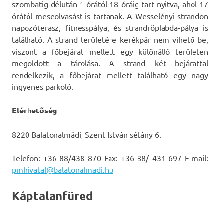
szombatig délután 1 órától 18 óráig tart nyitva, ahol 17
órától meseolvasást is tartanak. A Wesselényi strandon
napozóterasz, fitnesspálya, és strandröplabda-pálya is
található. A strand területére kerékpár nem vihető be,
viszont a főbejárat mellett egy különálló területen
megoldott a tárolása. A strand két bejárattal
rendelkezik, a főbejárat mellett található egy nagy
ingyenes parkoló.
Elérhetőség
8220 Balatonalmádi, Szent István sétány 6.
Telefon: +36 88/438 870 Fax: +36 88/ 431 697 E-mail:
pmhivatal@balatonalmadi.hu
Káptalanfüred