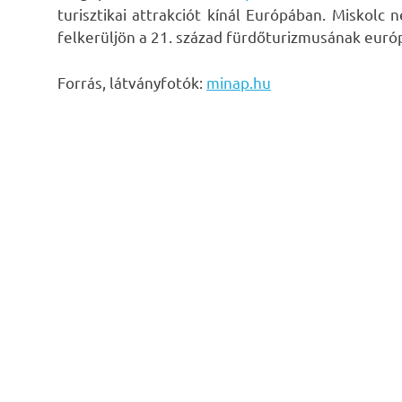
turisztikai attrakciót kínál Európában. Miskolc n
felkerüljön a 21. század fürdőturizmusának európ
Forrás, látványfotók:
minap.hu