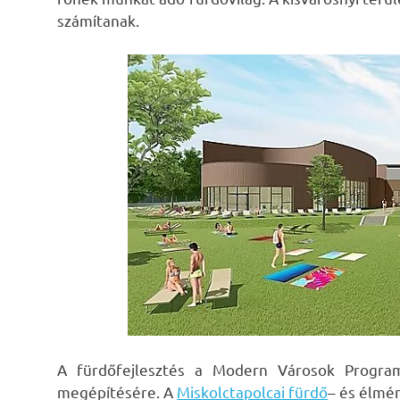
számítanak.
A fürdőfejlesztés a Modern Városok Program
megépítésére. A
Miskolctapolcai fürdő
– és élmé