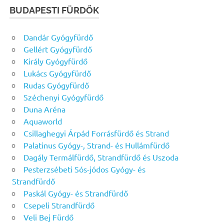
BUDAPESTI FÜRDŐK
Dandár Gyógyfürdő
Gellért Gyógyfürdő
Király Gyógyfürdő
Lukács Gyógyfürdő
Rudas Gyógyfürdő
Széchenyi Gyógyfürdő
Duna Aréna
Aquaworld
Csillaghegyi Árpád Forrásfürdő és Strand
Palatinus Gyógy-, Strand- és Hullámfürdő
Dagály Termálfürdő, Strandfürdő és Uszoda
Pesterzsébeti Sós-jódos Gyógy- és
Strandfürdő
Paskál Gyógy- és Strandfürdő
Csepeli Strandfürdő
Veli Bej Fürdő