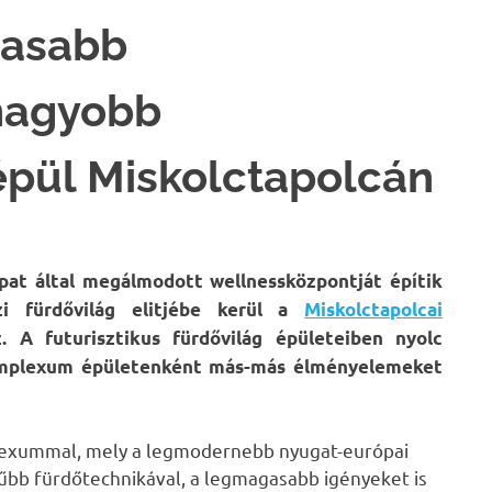
masabb
nagyobb
épül Miskolctapolcán
pat által megálmodott wellnessközpontját építik
i fürdővilág elitjébe kerül a
Miskolctapolcai
 A futurisztikus fürdővilág épületeiben nyolc
komplexum épületenként más-más élményelemeket
mplexummal, mely a legmodernebb nyugat-európai
rűbb fürdőtechnikával, a legmagasabb igényeket is