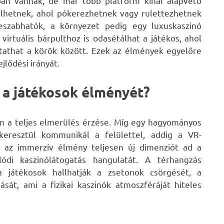
ban vannak, de már több platform kínál alapvető
 ülhetnek, ahol pókerezhetnek vagy rulettezhetnek
reszabhatók, a környezet pedig egy luxuskaszinó
irtuális bárpulthoz is odasétálhat a játékos, ahol
ytathat a körök között. Ezek az élmények egyelőre
ejlődési irányát.
 a játékosok élményét?
en a teljes elmerülés érzése. Míg egy hagyományos
keresztül kommunikál a felülettel, addig a VR-
Ez az immerzív élmény teljesen új dimenziót ad a
ódi kaszinólátogatás hangulatát. A térhangzás
a játékosok hallhatják a zsetonok csörgését, a
sát, ami a fizikai kaszinók atmoszféráját hiteles