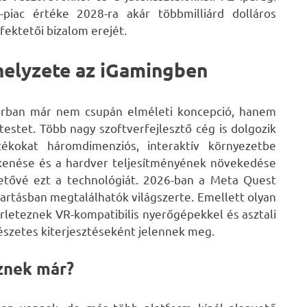
-piac értéke 2028-ra akár többmilliárd dolláros
fektetői bizalom erejét.
 helyzete az iGamingben
torban már nem csupán elméleti koncepció, hanem
testet. Több nagy szoftverfejlesztő cég is dolgozik
ékokat háromdimenziós, interaktív környezetbe
kkenése és a hardver teljesítményének növekedése
etővé ezt a technológiát. 2026-ban a Meta Quest
artásban megtalálhatók világszerte. Emellett olyan
rleteznek VR-kompatibilis nyerőgépekkel és asztali
észetes kiterjesztéseként jelennek meg.
znek már?