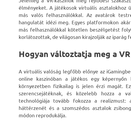
Jelenleg a VR-kaszinók még fejlődési szakasz
élményeket. A játékosok virtuális asztalokhoz
más valós felhasználókkal. Az avatárok test
hangulatát idézi meg. Egyes platformokon akár v
más felhasználókkal kötetlen beszélgetést fol
korlátozottak, de világosan kirajzolják az iparág f
Hogyan változtatja meg a VR
A virtuális valóság legfőbb előnye az iGamingb
online kaszinóban a játékos egy képernyőn 
környezetben fizikailag is jelen érzi magát. 
szerencsejátéknak, és közelebb hozza a val
technológiája tovább fokozza a realizmust: 
háttérzenét és a szomszédos asztalok zsibongá
módon reprodukálja.