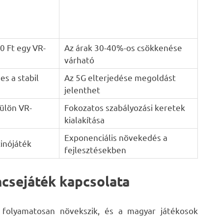
0 Ft egy VR-
Az árak 30-40%-os csökkenése
várható
s a stabil
Az 5G elterjedése megoldást
jelenthet
ülön VR-
Fokozatos szabályozási keretek
kialakítása
Exponenciális növekedés a
inójáték
fejlesztésekben
ncsejáték kapcsolata
c folyamatosan növekszik, és a magyar játékosok