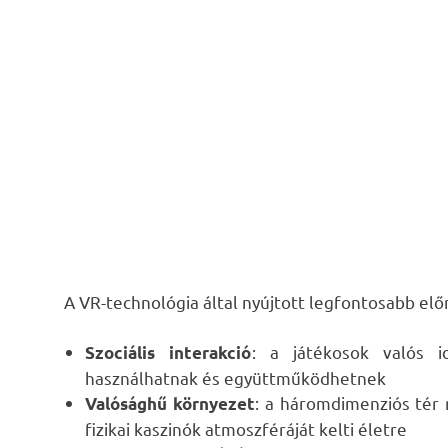
A VR-technológia által nyújtott legfontosabb elő
: a játékosok valós i
Szociális interakció
használhatnak és együttműködhetnek
: a háromdimenziós tér 
Valósághű környezet
fizikai kaszinók atmoszféráját kelti életre