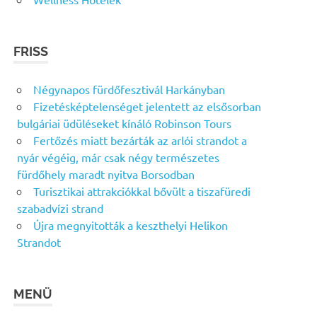
FRISS
Négynapos fürdőfesztivál Harkányban
Fizetésképtelenséget jelentett az elsősorban
bulgáriai üdüléseket kínáló Robinson Tours
Fertőzés miatt bezárták az arlói strandot a
nyár végéig, már csak négy természetes
fürdőhely maradt nyitva Borsodban
Turisztikai attrakciókkal bővült a tiszafüredi
szabadvízi strand
Újra megnyitották a keszthelyi Helikon
Strandot
MENÜ