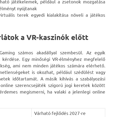
ítható játékelemek, például a zsetonok mozgatása
élményt nyújtanak
irtuális terek egyedi kialakítása növeli a játékos
rlátok a VR-kaszinók előtt
iGaming számos akadállyal szembesül. Az egyik
 kérdése. Egy minőségi VR-élményhez megfelelő
zükség, ami nem minden játékos számára elérhető.
emetlenségeket is okozhat, például szédülést vagy
etek időtartamát. A másik kihívás a szabályozási
online szerencsejáték szigorú jogi keretek között
érdemes megismerni, ha valaki a jelenlegi online
Várható fejlődés 2027-re