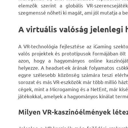
elemzők szerint a globális VR-szerencsejáték
szegmenssé nőheti ki magát, ami jól mutatja a be
A virtuális valóság jelenlegi
A VR-technológia fejlesztése az iGaming szek
valós projektek és prototípusok formájában ölt 
azon, hogy a hagyományos online kaszinóját
helyezze. A headset-ek árának folyamatos csö
egyre szélesebb közönség számára teszi elérh
sorozat és más VR-eszközök már több millió házt
cégek, mint a Microgaming és a NetEnt, már kísé
játékokkal, amelyek a hagyományos kínálat term
Milyen VR-kaszinóélmények léte