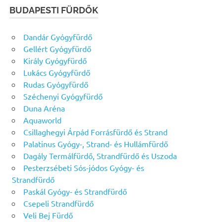
BUDAPESTI FÜRDŐK
Dandár Gyógyfürdő
Gellért Gyógyfürdő
Király Gyógyfürdő
Lukács Gyógyfürdő
Rudas Gyógyfürdő
Széchenyi Gyógyfürdő
Duna Aréna
Aquaworld
Csillaghegyi Árpád Forrásfürdő és Strand
Palatinus Gyógy-, Strand- és Hullámfürdő
Dagály Termálfürdő, Strandfürdő és Uszoda
Pesterzsébeti Sós-jódos Gyógy- és
Strandfürdő
Paskál Gyógy- és Strandfürdő
Csepeli Strandfürdő
Veli Bej Fürdő