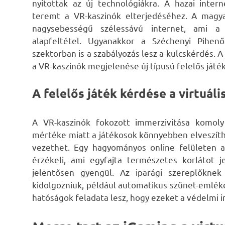
nyitottak az új technológiákra. A hazai inter
teremt a VR-kaszinók elterjedéséhez. A magy
nagysebességű szélessávú internet, ami a 
alapfeltétel. Ugyanakkor a Széchenyi Pihenő
szektorban is a szabályozás lesz a kulcskérdés. A
a VR-kaszinók megjelenése új típusú felelős játé
A felelős játék kérdése a virtuál
A VR-kaszinók fokozott immerzivitása komoly
mértéke miatt a játékosok könnyebben elveszíth
vezethet. Egy hagyományos online felületen a
érzékeli, ami egyfajta természetes korlátot 
jelentősen gyengül. Az iparági szereplőkne
kidolgozniuk, például automatikus szünet-emléke
hatóságok feladata lesz, hogy ezeket a védelmi