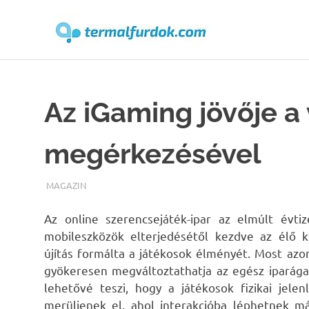
Terma
Skip
to
content
Az iGaming jövője a 
megérkezésével
TERMALFURDOK.COM
MAGAZIN
Az online szerencsejáték-ipar az elmúlt évt
mobileszközök elterjedésétől kezdve az élő k
újítás formálta a játékosok élményét. Most az
gyökeresen megváltoztathatja az egész iparágat
lehetővé teszi, hogy a játékosok fizikai jele
merüljenek el, ahol interakcióba léphetnek má