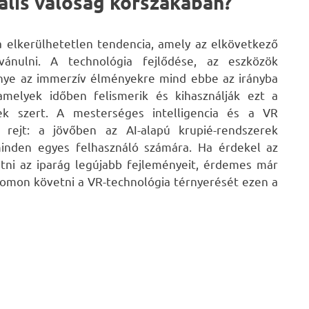
uális valóság korszakában?
a elkerülhetetlen tendencia, amely az elkövetkező
ánulni. A technológia fejlődése, az eszközök
énye az immerzív élményekre mind ebbe az irányba
amelyek időben felismerik és kihasználják ezt a
nek szert. A mesterséges intelligencia és a VR
 rejt: a jövőben az AI-alapú krupié-rendszerek
minden egyes felhasználó számára. Ha érdekel az
etni az iparág legújabb fejleményeit, érdemes már
nyomon követni a VR-technológia térnyerését ezen a