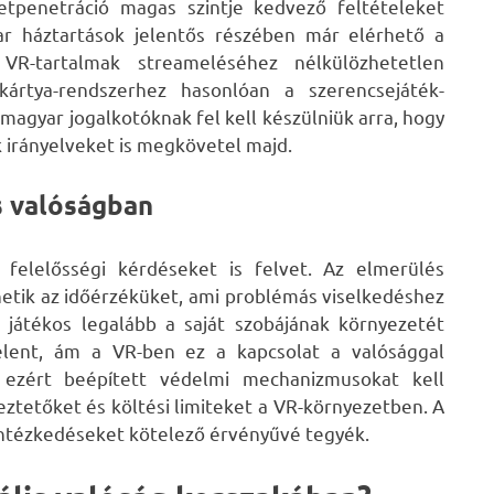
netpenetráció magas szintje kedvező feltételeket
ar háztartások jelentős részében már elérhető a
VR-tartalmak streameléséhez nélkülözhetetlen
kártya-rendszerhez hasonlóan a szerencsejáték-
 magyar jogalkotóknak fel kell készülniük arra, hogy
k irányelveket is megkövetel majd.
is valóságban
 felelősségi kérdéseket is felvet. Az elmerülés
etik az időérzéküket, ami problémás viselkedéshez
 játékos legalább a saját szobájának környezetét
jelent, ám a VR-ben ez a kapcsolat a valósággal
k ezért beépített védelmi mechanizmusokat kell
ztetőket és költési limiteket a VR-környezetben. A
 intézkedéseket kötelező érvényűvé tegyék.