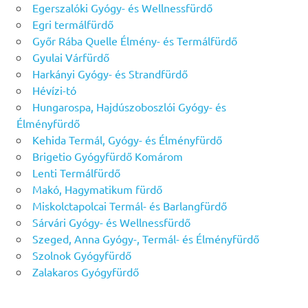
Egerszalóki Gyógy- és Wellnessfürdő
Egri termálfürdő
Győr Rába Quelle Élmény- és Termálfürdő
Gyulai Várfürdő
Harkányi Gyógy- és Strandfürdő
Hévízi-tó
Hungarospa, Hajdúszoboszlói Gyógy- és
Élményfürdő
Kehida Termál, Gyógy- és Élményfürdő
Brigetio Gyógyfürdő Komárom
Lenti Termálfürdő
Makó, Hagymatikum fürdő
Miskolctapolcai Termál- és Barlangfürdő
Sárvári Gyógy- és Wellnessfürdő
Szeged, Anna Gyógy-, Termál- és Élményfürdő
Szolnok Gyógyfürdő
Zalakaros Gyógyfürdő