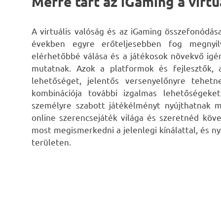
Merre tart az iGaming a virt
A virtuális valóság és az iGaming összefonódás
években egyre erőteljesebben fog megnyilv
elérhetőbbé válása és a játékosok növekvő ig
mutatnak. Azok a platformok és fejlesztők, 
lehetőséget, jelentős versenyelőnyre tehet
kombinációja további izgalmas lehetőségeket
személyre szabott játékélményt nyújthatnak 
online szerencsejáték világa és szeretnéd köv
most megismerkedni a jelenlegi kínálattal, és 
területen.