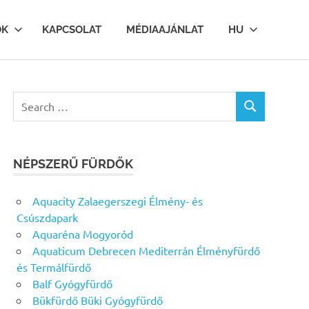
OK
KAPCSOLAT
MÉDIAAJÁNLAT
HU
Search
SEARCH
for:
NÉPSZERŰ FÜRDŐK
Aquacity Zalaegerszegi Élmény- és
Csúszdapark
Aquaréna Mogyoród
Aquaticum Debrecen Mediterrán Élményfürdő
és Termálfürdő
Balf Gyógyfürdő
Bükfürdő Büki Gyógyfürdő