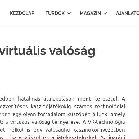
lfurdok.com
KEZDŐLAP
FÜRDŐK
MAGAZIN
AJÁNLAT
virtuális valóság
izedben hatalmas átalakuláson ment keresztül. A
özvetítéses kaszinójátékokig számos technológiai
onban egy olyan forradalom küszöbén állunk, amely
: a virtuális valóság térnyerése. A VR-technológia
nlét nélkül is egy valósághű kaszinókörnyezetben
s résztvevőkkel és a játékasztalokkal. Az iparági