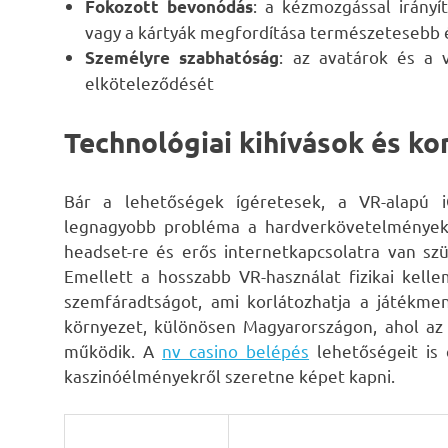
: a kézmozgással irány
Fokozott bevonódás
vagy a kártyák megfordítása természetesebb 
: az avatárok és a v
Személyre szabhatóság
elköteleződését
Technológiai kihívások és ko
Bár a lehetőségek ígéretesek, a VR-alapú 
legnagyobb probléma a hardverkövetelmények
headset-re és erős internetkapcsolatra van s
Emellett a hosszabb VR-használat fizikai kell
szemfáradtságot, ami korlátozhatja a játékmen
környezet, különösen Magyarországon, ahol az 
működik. A
nv casino belépés
lehetőségeit is 
kaszinóélményekről szeretne képet kapni.