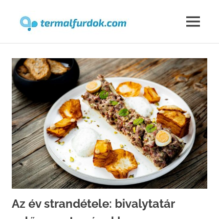
Termalfur
MENU
Skip
to
content
Az év strandétele: bivalytatár