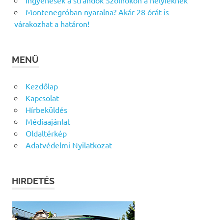
Ingyenesek a strandok Szolnokon a helyieknek
Montenegróban nyaralna? Akár 28 órát is
várakozhat a határon!
MENÜ
Kezdőlap
Kapcsolat
Hírbeküldés
Médiaajánlat
Oldaltérkép
Adatvédelmi Nyilatkozat
HIRDETÉS