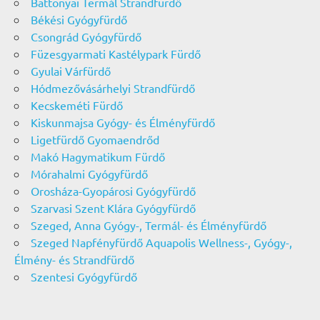
Battonyai Termál Strandfürdő
Békési Gyógyfürdő
Csongrád Gyógyfürdő
Füzesgyarmati Kastélypark Fürdő
Gyulai Várfürdő
Hódmezővásárhelyi Strandfürdő
Kecskeméti Fürdő
Kiskunmajsa Gyógy- és Élményfürdő
Ligetfürdő Gyomaendrőd
Makó Hagymatikum Fürdő
Mórahalmi Gyógyfürdő
Orosháza-Gyopárosi Gyógyfürdő
Szarvasi Szent Klára Gyógyfürdő
Szeged, Anna Gyógy-, Termál- és Élményfürdő
Szeged Napfényfürdő Aquapolis Wellness-, Gyógy-,
Élmény- és Strandfürdő
Szentesi Gyógyfürdő