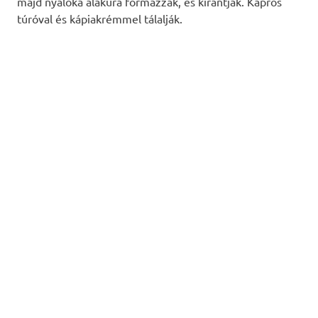
majd nyalóka alakúra formázzák, és kirántják. Kapros
túróval és kápiakrémmel tálalják.