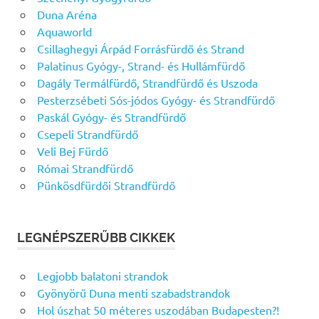
Duna Aréna
Aquaworld
Csillaghegyi Árpád Forrásfürdő és Strand
Palatinus Gyógy-, Strand- és Hullámfürdő
Dagály Termálfürdő, Strandfürdő és Uszoda
Pesterzsébeti Sós-jódos Gyógy- és Strandfürdő
Paskál Gyógy- és Strandfürdő
Csepeli Strandfürdő
Veli Bej Fürdő
Római Strandfürdő
Pünkösdfürdői Strandfürdő
LEGNÉPSZERŰBB CIKKEK
Legjobb balatoni strandok
Gyönyörű Duna menti szabadstrandok
Hol úszhat 50 méteres uszodában Budapesten?!