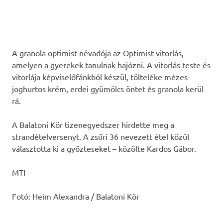
A granola optimist névadója az Optimist vitorlás,
amelyen a gyerekek tanulnak hajózni. A vitorlás teste és
vitorlája képviselőfánkból készül, tölteléke mézes-
joghurtos krém, erdei gyümölcs öntet és granola kerül
rá.
A Balatoni Kör tizenegyedszer hirdette meg a
strandételversenyt. A zsűri 36 nevezett étel közül
választotta ki a győzteseket – közölte Kardos Gábor.
MTI
Fotó: Heim Alexandra / Balatoni Kör