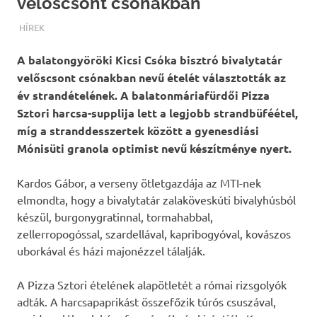
velőscsont csónakban
TERMALFURDOK.COM
HÍREK
A balatongyöröki Kicsi Csóka bisztró bivalytatár
velőscsont csónakban nevű ételét választották az
év strandételének. A balatonmáriafürdői Pizza
Sztori harcsa-supplija lett a legjobb strandbüféétel,
míg a stranddesszertek között a gyenesdiási
Mónisüti granola optimist nevű készítménye nyert.
Kardos Gábor, a verseny ötletgazdája az MTI-nek
elmondta, hogy a bivalytatár zalaköveskúti bivalyhúsból
készül, burgonygratinnal, tormahabbal,
zellerropogóssal, szardellával, kapribogyóval, kovászos
uborkával és házi majonézzel tálalják.
A Pizza Sztori ételének alapötletét a római rizsgolyók
adták. A harcsapaprikást összefőzik túrós csuszával,