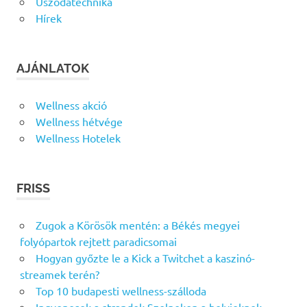
Uszodatechnika
Hírek
AJÁNLATOK
Wellness akció
Wellness hétvége
Wellness Hotelek
FRISS
Zugok a Körösök mentén: a Békés megyei
folyópartok rejtett paradicsomai
Hogyan győzte le a Kick a Twitchet a kaszinó-
streamek terén?
Top 10 budapesti wellness-szálloda