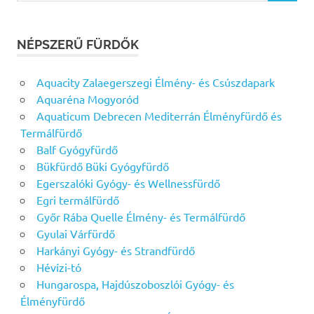
NÉPSZERŰ FÜRDŐK
Aquacity Zalaegerszegi Élmény- és Csúszdapark
Aquaréna Mogyoród
Aquaticum Debrecen Mediterrán Élményfürdő és
Termálfürdő
Balf Gyógyfürdő
Bükfürdő Büki Gyógyfürdő
Egerszalóki Gyógy- és Wellnessfürdő
Egri termálfürdő
Győr Rába Quelle Élmény- és Termálfürdő
Gyulai Várfürdő
Harkányi Gyógy- és Strandfürdő
Hévízi-tó
Hungarospa, Hajdúszoboszlói Gyógy- és
Élményfürdő