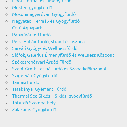
Lipóti Termál és Élményfürdő
Mesteri gyógyfürdő
Mosonmagyaróvári Gyógyfürdő
Nagyatádi Termál- és Gyógyfürdő
Orfű Aquapark
Pápai Várkertfürdő
Pécsi Hullámfürdő, strand és uszoda
Sárvári Gyógy- és Wellnessfürdő
Siófok, Galerius Élményfürdő és Wellness Központ
Székesfehérvári Árpád Fürdő
Szent Gróth Termálfürdő és Szabadidőközpont
Szigetvári Gyógyfürdő
Tamási Fürdő
Tatabányai Gyémánt Fürdő
Thermal Spa Siklós – Siklósi gyógyfürdő
Tófürdő Szombathely
Zalakaros Gyógyfürdő