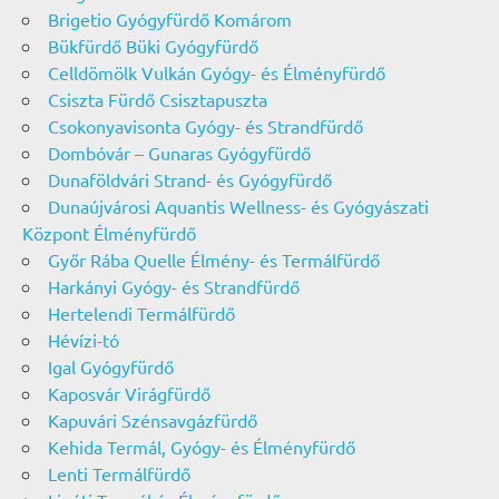
Brigetio Gyógyfürdő Komárom
Bükfürdő Büki Gyógyfürdő
Celldömölk Vulkán Gyógy- és Élményfürdő
Csiszta Fürdő Csisztapuszta
Csokonyavisonta Gyógy- és Strandfürdő
Dombóvár – Gunaras Gyógyfürdő
Dunaföldvári Strand- és Gyógyfürdő
Dunaújvárosi Aquantis Wellness- és Gyógyászati
Központ Élményfürdő
Győr Rába Quelle Élmény- és Termálfürdő
Harkányi Gyógy- és Strandfürdő
Hertelendi Termálfürdő
Hévízi-tó
Igal Gyógyfürdő
Kaposvár Virágfürdő
Kapuvári Szénsavgázfürdő
Kehida Termál, Gyógy- és Élményfürdő
Lenti Termálfürdő