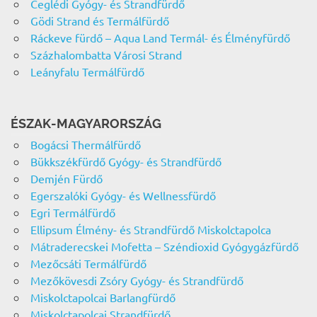
Ceglédi Gyógy- és Strandfürdő
Gödi Strand és Termálfürdő
Ráckeve fürdő – Aqua Land Termál- és Élményfürdő
Százhalombatta Városi Strand
Leányfalu Termálfürdő
ÉSZAK-MAGYARORSZÁG
Bogácsi Thermálfürdő
Bükkszékfürdő Gyógy- és Strandfürdő
Demjén Fürdő
Egerszalóki Gyógy- és Wellnessfürdő
Egri Termálfürdő
Ellipsum Élmény- és Strandfürdő Miskolctapolca
Mátraderecskei Mofetta – Széndioxid Gyógygázfürdő
Mezőcsáti Termálfürdő
Mezőkövesdi Zsóry Gyógy- és Strandfürdő
Miskolctapolcai Barlangfürdő
Miskolctapolcai Strandfürdő