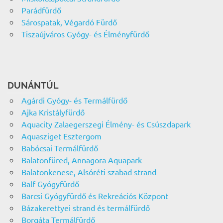
Parádfürdő
Sárospatak, Végardó Fürdő
Tiszaújváros Gyógy- és Élményfürdő
DUNÁNTÚL
Agárdi Gyógy- és Termálfürdő
Ajka Kristályfürdő
Aquacity Zalaegerszegi Élmény- és Csúszdapark
Aquasziget Esztergom
Babócsai Termálfürdő
Balatonfüred, Annagora Aquapark
Balatonkenese, Alsóréti szabad strand
Balf Gyógyfürdő
Barcsi Gyógyfürdő és Rekreációs Központ
Bázakerettyei strand és termálfürdő
Borgáta Termálfürdő