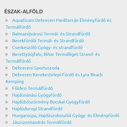
ÉSZAK-ALFÖLD
Aquaticum Debrecen Mediterrán Élményfürdő és
Termálfürdő
Balmazújvárosi Termál- és Strandfürdő
Berekfürdői Termál- és Strandfürdő
Cserkeszőlő Gyógy- és strandfürdő
Berettyóújfalu, Bihar Termálliget Strand- és
Termálfürdő
Debreceni Sportuszoda
Debrecen Kerekestelepi Fürdő és Lyra Beach
Kemping
Földesi Termálfürdő
Hajdúnánási Gyógyfürdő
Hajdúböszörmény Bocskai Gyógyfürdő
Hajdúdorogi Strandfürdő
Hungarospa, Hajdúszoboszlói Gyógy- és Élményfürdő
Jászszentandrás Termálfürdő