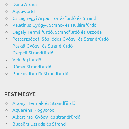
Duna Aréna
Aquaworld
Csillaghegyi Árpád Forrásfürdő és Strand
Palatinus Gyógy-, Strand- és Hullámfürdő
Dagály Termálfürdő, Strandfürdő és Uszoda
Pesterzsébeti Sós-jódos Gyógy- és Strandfürdő
Paskál Gyógy- és Strandfürdő
Csepeli Strandfürdő
Veli Bej Fürdő
Római Strandfürdő
Pünkösdfürdői Strandfürdő
PEST MEGYE
Abonyi Termál- és Strandfürdő
Aquaréna Mogyoród
Albertirsai Gyógy- és strandfürdő
Budaörs Uszoda és Strand