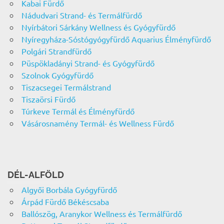
Kabai Fürdő
Nádudvari Strand- és Termálfürdő
Nyírbátori Sárkány Wellness és Gyógyfürdő
Nyíregyháza-Sóstógyógyfürdő Aquarius Élményfürdő
Polgári Strandfürdő
Püspökladányi Strand- és Gyógyfürdő
Szolnok Gyógyfürdő
Tiszacsegei Termálstrand
Tiszaörsi Fürdő
Túrkeve Termál és Élményfürdő
Vásárosnamény Termál- és Wellness Fürdő
DÉL-ALFÖLD
Algyői Borbála Gyógyfürdő
Árpád Fürdő Békéscsaba
Ballószög, Aranykor Wellness és Termálfürdő