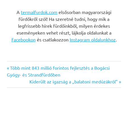
A
termalfurdok.com
elsősorban magyarországi
fürdőkről szól! Ha szeretné tudni, hogy mik a
legfrissebb hírek fürdőinkből, milyen érdekes
eseményeken vehet részt, lájkolja oldalunkat a
Facebookon
és csatlakozzon
Instagram oldalunkhoz
.
Previous
Bejegyzés
Több mint 843 millió forintos fejlesztés a Bogácsi
Post:
Gyógy- és Strandfürdőben
navigáció
Next
Kiderült az igazság a „balatoni medúzákról”
Post: