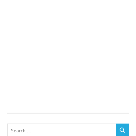
Search
SEARCH
for: