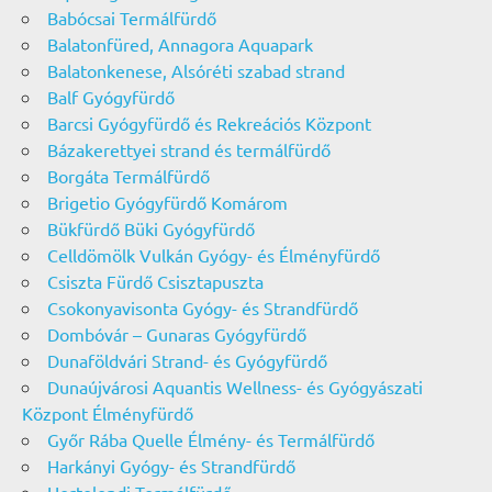
Babócsai Termálfürdő
Balatonfüred, Annagora Aquapark
Balatonkenese, Alsóréti szabad strand
Balf Gyógyfürdő
Barcsi Gyógyfürdő és Rekreációs Központ
Bázakerettyei strand és termálfürdő
Borgáta Termálfürdő
Brigetio Gyógyfürdő Komárom
Bükfürdő Büki Gyógyfürdő
Celldömölk Vulkán Gyógy- és Élményfürdő
Csiszta Fürdő Csisztapuszta
Csokonyavisonta Gyógy- és Strandfürdő
Dombóvár – Gunaras Gyógyfürdő
Dunaföldvári Strand- és Gyógyfürdő
Dunaújvárosi Aquantis Wellness- és Gyógyászati
Központ Élményfürdő
Győr Rába Quelle Élmény- és Termálfürdő
Harkányi Gyógy- és Strandfürdő