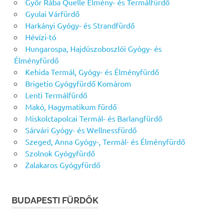
Győr Rába Quelle Élmény- és Termálfürdő
Gyulai Várfürdő
Harkányi Gyógy- és Strandfürdő
Hévízi-tó
Hungarospa, Hajdúszoboszlói Gyógy- és
Élményfürdő
Kehida Termál, Gyógy- és Élményfürdő
Brigetio Gyógyfürdő Komárom
Lenti Termálfürdő
Makó, Hagymatikum fürdő
Miskolctapolcai Termál- és Barlangfürdő
Sárvári Gyógy- és Wellnessfürdő
Szeged, Anna Gyógy-, Termál- és Élményfürdő
Szolnok Gyógyfürdő
Zalakaros Gyógyfürdő
BUDAPESTI FÜRDŐK