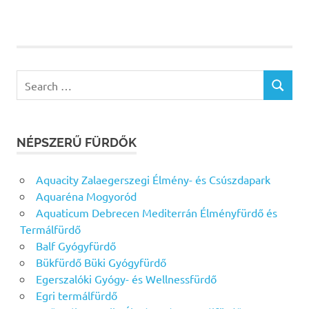
Search
SEARCH
for:
NÉPSZERŰ FÜRDŐK
Aquacity Zalaegerszegi Élmény- és Csúszdapark
Aquaréna Mogyoród
Aquaticum Debrecen Mediterrán Élményfürdő és
Termálfürdő
Balf Gyógyfürdő
Bükfürdő Büki Gyógyfürdő
Egerszalóki Gyógy- és Wellnessfürdő
Egri termálfürdő