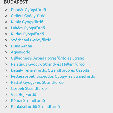
BUDAPEST
Dandár Gyógyfürdő
Gellért Gyógyfürdő
Király Gyógyfürdő
Lukács Gyógyfürdő
Rudas Gyógyfürdő
Széchenyi Gyógyfürdő
Duna Aréna
Aquaworld
Csillaghegyi Árpád Forrásfürdő és Strand
Palatinus Gyógy-, Strand- és Hullámfürdő
Dagály Termálfürdő, Strandfürdő és Uszoda
Pesterzsébeti Sós-jódos Gyógy- és Strandfürdő
Paskál Gyógy- és Strandfürdő
Csepeli Strandfürdő
Veli Bej Fürdő
Római Strandfürdő
Pünkösdfürdői Strandfürdő