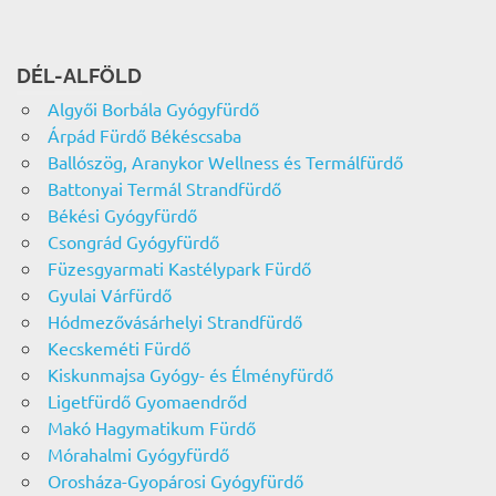
DÉL-ALFÖLD
Algyői Borbála Gyógyfürdő
Árpád Fürdő Békéscsaba
Ballószög, Aranykor Wellness és Termálfürdő
Battonyai Termál Strandfürdő
Békési Gyógyfürdő
Csongrád Gyógyfürdő
Füzesgyarmati Kastélypark Fürdő
Gyulai Várfürdő
Hódmezővásárhelyi Strandfürdő
Kecskeméti Fürdő
Kiskunmajsa Gyógy- és Élményfürdő
Ligetfürdő Gyomaendrőd
Makó Hagymatikum Fürdő
Mórahalmi Gyógyfürdő
Orosháza-Gyopárosi Gyógyfürdő