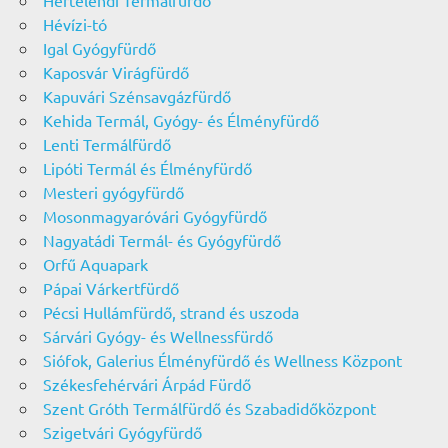
Hertelendi Termálfürdő
Hévízi-tó
Igal Gyógyfürdő
Kaposvár Virágfürdő
Kapuvári Szénsavgázfürdő
Kehida Termál, Gyógy- és Élményfürdő
Lenti Termálfürdő
Lipóti Termál és Élményfürdő
Mesteri gyógyfürdő
Mosonmagyaróvári Gyógyfürdő
Nagyatádi Termál- és Gyógyfürdő
Orfű Aquapark
Pápai Várkertfürdő
Pécsi Hullámfürdő, strand és uszoda
Sárvári Gyógy- és Wellnessfürdő
Siófok, Galerius Élményfürdő és Wellness Központ
Székesfehérvári Árpád Fürdő
Szent Gróth Termálfürdő és Szabadidőközpont
Szigetvári Gyógyfürdő