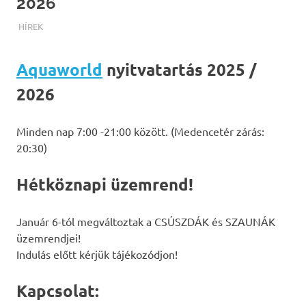
2026
TERMALFURDOK.COM
HÍREK
Aquaworld
nyitvatartás 2025 /
2026
Minden nap 7:00 -21:00 között. (Medencetér zárás:
20:30)
Hétköznapi üzemrend!
Január 6-tól megváltoztak a CSÚSZDÁK és SZAUNÁK
üzemrendjei!
Indulás előtt kérjük tájékozódjon!
Kapcsolat: