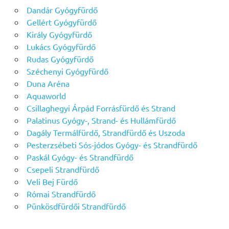
Dandár Gyógyfürdő
Gellért Gyógyfürdő
Király Gyógyfürdő
Lukács Gyógyfürdő
Rudas Gyógyfürdő
Széchenyi Gyógyfürdő
Duna Aréna
Aquaworld
Csillaghegyi Árpád Forrásfürdő és Strand
Palatinus Gyógy-, Strand- és Hullámfürdő
Dagály Termálfürdő, Strandfürdő és Uszoda
Pesterzsébeti Sós-jódos Gyógy- és Strandfürdő
Paskál Gyógy- és Strandfürdő
Csepeli Strandfürdő
Veli Bej Fürdő
Római Strandfürdő
Pünkösdfürdői Strandfürdő