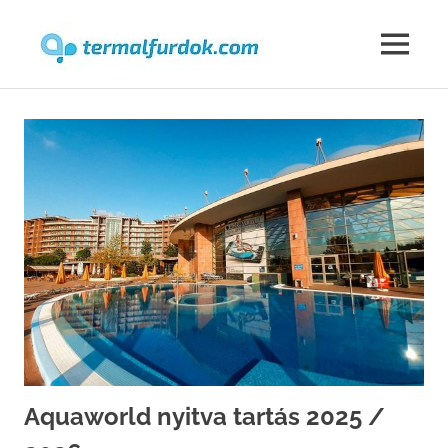
Termalfur
MENU
Skip
to
content
Aquaworld nyitva tartás 2025 /