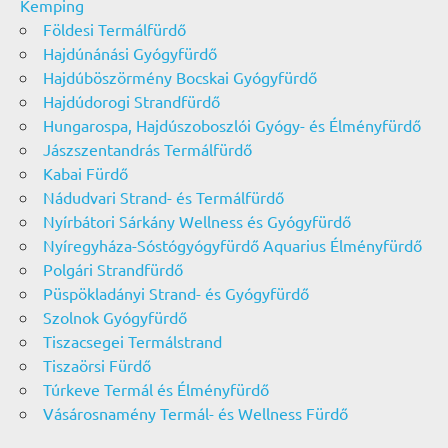
Kemping
Földesi Termálfürdő
Hajdúnánási Gyógyfürdő
Hajdúböszörmény Bocskai Gyógyfürdő
Hajdúdorogi Strandfürdő
Hungarospa, Hajdúszoboszlói Gyógy- és Élményfürdő
Jászszentandrás Termálfürdő
Kabai Fürdő
Nádudvari Strand- és Termálfürdő
Nyírbátori Sárkány Wellness és Gyógyfürdő
Nyíregyháza-Sóstógyógyfürdő Aquarius Élményfürdő
Polgári Strandfürdő
Püspökladányi Strand- és Gyógyfürdő
Szolnok Gyógyfürdő
Tiszacsegei Termálstrand
Tiszaörsi Fürdő
Túrkeve Termál és Élményfürdő
Vásárosnamény Termál- és Wellness Fürdő