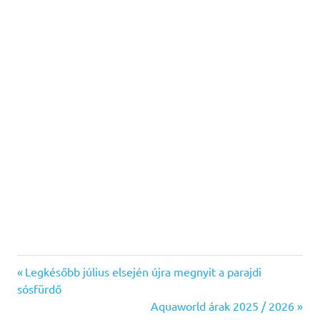
Previous
Bejegyzés
Legkésőbb július elsején újra megnyit a parajdi
Post:
sósfürdő
navigáció
Next
Aquaworld árak 2025 / 2026