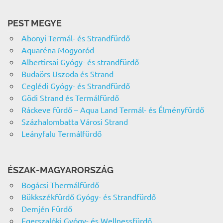
PEST MEGYE
Abonyi Termál- és Strandfürdő
Aquaréna Mogyoród
Albertirsai Gyógy- és strandfürdő
Budaörs Uszoda és Strand
Ceglédi Gyógy- és Strandfürdő
Gödi Strand és Termálfürdő
Ráckeve fürdő – Aqua Land Termál- és Élményfürdő
Százhalombatta Városi Strand
Leányfalu Termálfürdő
ÉSZAK-MAGYARORSZÁG
Bogácsi Thermálfürdő
Bükkszékfürdő Gyógy- és Strandfürdő
Demjén Fürdő
Egerszalóki Gyógy- és Wellnessfürdő