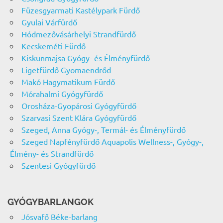
Füzesgyarmati Kastélypark Fürdő
Gyulai Várfürdő
Hódmezővásárhelyi Strandfürdő
Kecskeméti Fürdő
Kiskunmajsa Gyógy- és Élményfürdő
Ligetfürdő Gyomaendrőd
Makó Hagymatikum Fürdő
Mórahalmi Gyógyfürdő
Orosháza-Gyopárosi Gyógyfürdő
Szarvasi Szent Klára Gyógyfürdő
Szeged, Anna Gyógy-, Termál- és Élményfürdő
Szeged Napfényfürdő Aquapolis Wellness-, Gyógy-,
Élmény- és Strandfürdő
Szentesi Gyógyfürdő
GYÓGYBARLANGOK
Jósvafő Béke-barlang