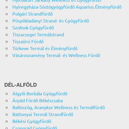
Nyíregyháza-Sóstógyógyfürdő Aquarius Élményfürdő
Polgári Strandfürdő
Püspökladányi Strand- és Gyógyfürdő
Szolnok Gyógyfürdő
Tiszacsegei Termálstrand
Tiszaörsi Fürdő
Túrkeve Termál és Élményfürdő
Vásárosnamény Termál- és Wellness Fürdő
DÉL-ALFÖLD
Algyői Borbála Gyógyfürdő
Árpád Fürdő Békéscsaba
Ballószög, Aranykor Wellness és Termálfürdő
Battonyai Termál Strandfürdő
Békési Gyógyfürdő
Csongrád Gyógyfürdő