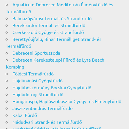
Aquaticum Debrecen Mediterrán Élményfürdő és
Termálfürdő
Balmazújvárosi Termál- és Strandfürdő
Berekfürdői Termál- és Strandfürdő
Cserkeszőlő Gyógy- és strandfürdő
Berettyóújfalu, Bihar Termálliget Strand- és
Termálfürdő
Debreceni Sportuszoda
Debrecen Kerekestelepi Fürdő és Lyra Beach
Kemping
Földesi Termálfürdő
Hajdúnánási Gyógyfürdő
Hajdúböszörmény Bocskai Gyógyfürdő
Hajdúdorogi Strandfürdő
Hungarospa, Hajdúszoboszlói Gyógy- és Élményfürdő
Jászszentandrás Termálfürdő
Kabai Fürdő
Nádudvari Strand- és Termálfürdő
Nyírbátori Sárkány Wellness és Gyógyfürdő