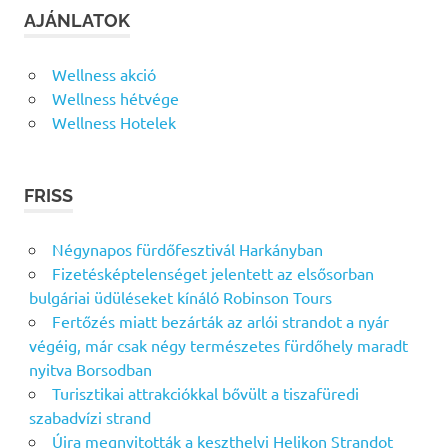
AJÁNLATOK
Wellness akció
Wellness hétvége
Wellness Hotelek
FRISS
Négynapos fürdőfesztivál Harkányban
Fizetésképtelenséget jelentett az elsősorban
bulgáriai üdüléseket kínáló Robinson Tours
Fertőzés miatt bezárták az arlói strandot a nyár
végéig, már csak négy természetes fürdőhely maradt
nyitva Borsodban
Turisztikai attrakciókkal bővült a tiszafüredi
szabadvízi strand
Újra megnyitották a keszthelyi Helikon Strandot