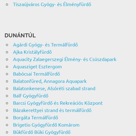
Tiszaújváros Gyógy- és Élményfürdő
DUNÁNTÚL
Agárdi Gyógy- és Termálfürdő
Ajka Kristályfürdő
Aquacity Zalaegerszegi Élmény- és Csúszdapark
Aquasziget Esztergom
Babócsai Termálfürdő
Balatonfüred, Annagora Aquapark
Balatonkenese, Alsóréti szabad strand
Balf Gyógyfürdő
Barcsi Gyógyfürdő és Rekreációs Központ
Bázakerettyei strand és termálfürdő
Borgáta Termálfürdő
Brigetio Gyógyfürdő Komárom
Bükfürdő Büki Gyógyfürdő