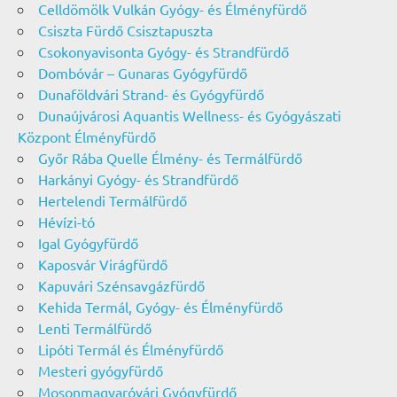
Celldömölk Vulkán Gyógy- és Élményfürdő
Csiszta Fürdő Csisztapuszta
Csokonyavisonta Gyógy- és Strandfürdő
Dombóvár – Gunaras Gyógyfürdő
Dunaföldvári Strand- és Gyógyfürdő
Dunaújvárosi Aquantis Wellness- és Gyógyászati
Központ Élményfürdő
Győr Rába Quelle Élmény- és Termálfürdő
Harkányi Gyógy- és Strandfürdő
Hertelendi Termálfürdő
Hévízi-tó
Igal Gyógyfürdő
Kaposvár Virágfürdő
Kapuvári Szénsavgázfürdő
Kehida Termál, Gyógy- és Élményfürdő
Lenti Termálfürdő
Lipóti Termál és Élményfürdő
Mesteri gyógyfürdő
Mosonmagyaróvári Gyógyfürdő