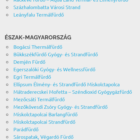
Százhalombatta Városi Strand
Leányfalu Termálfürdő
ÉSZAK-MAGYARORSZÁG
Bogácsi Thermálfürdő
Bükkszékfürdő Gyógy- és Strandfürdő
Demjén Fürdő
Egerszalóki Gyógy- és Wellnessfürdő
Egri Termálfürdő
Ellipsum Élmény- és Strandfürdő Miskolctapolca
Mátraderecskei Mofetta – Széndioxid Gyógygázfürdő
Mezőcsáti Termálfürdő
Mezőkövesdi Zsóry Gyógy- és Strandfürdő
Miskolctapolcai Barlangfürdő
Miskolctapolcai Strandfürdő
Parádfürdő
Sárospatak, Végardó Fürdő