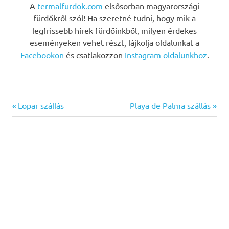
A
termalfurdok.com
elsősorban magyarországi
fürdőkről szól! Ha szeretné tudni, hogy mik a
legfrissebb hírek fürdőinkből, milyen érdekes
eseményeken vehet részt, lájkolja oldalunkat a
Facebookon
és csatlakozzon
Instagram oldalunkhoz
.
Previous
Next
Bejegyzés
Lopar szállás
Playa de Palma szállás
Post:
Post:
navigáció