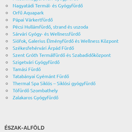
Nagyatádi Termál- és Gyógyfürdő
Orfű Aquapark
Pápai Várkertfürdő
Pécsi Hullámfürdő, strand és uszoda
Sárvári Gyógy- és Wellnessfürdő
Siófok, Galerius Élményfürdő és Wellness Központ
Székesfehérvári Árpád Fürdő
Szent Gróth Termálfürdő és Szabadidőközpont
Szigetvári Gyógyfürdő
Tamási Fürdő
Tatabányai Gyémánt Fürdő
Thermal Spa Siklós – Siklósi gyógyfürdő
Tófürdő Szombathely
Zalakaros Gyógyfürdő
ÉSZAK-ALFÖLD