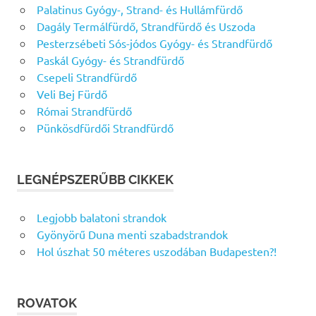
Palatinus Gyógy-, Strand- és Hullámfürdő
Dagály Termálfürdő, Strandfürdő és Uszoda
Pesterzsébeti Sós-jódos Gyógy- és Strandfürdő
Paskál Gyógy- és Strandfürdő
Csepeli Strandfürdő
Veli Bej Fürdő
Római Strandfürdő
Pünkösdfürdői Strandfürdő
LEGNÉPSZERŰBB CIKKEK
Legjobb balatoni strandok
Gyönyörű Duna menti szabadstrandok
Hol úszhat 50 méteres uszodában Budapesten?!
ROVATOK