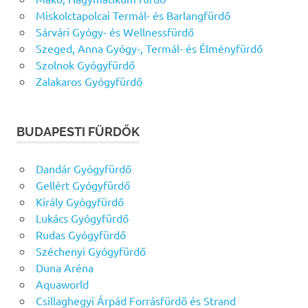
Miskolctapolcai Termál- és Barlangfürdő
Sárvári Gyógy- és Wellnessfürdő
Szeged, Anna Gyógy-, Termál- és Élményfürdő
Szolnok Gyógyfürdő
Zalakaros Gyógyfürdő
BUDAPESTI FÜRDŐK
Dandár Gyógyfürdő
Gellért Gyógyfürdő
Király Gyógyfürdő
Lukács Gyógyfürdő
Rudas Gyógyfürdő
Széchenyi Gyógyfürdő
Duna Aréna
Aquaworld
Csillaghegyi Árpád Forrásfürdő és Strand