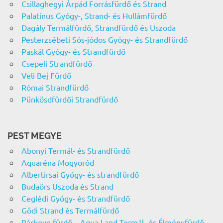
Csillaghegyi Árpád Forrásfürdő és Strand
Palatinus Gyógy-, Strand- és Hullámfürdő
Dagály Termálfürdő, Strandfürdő és Uszoda
Pesterzsébeti Sós-jódos Gyógy- és Strandfürdő
Paskál Gyógy- és Strandfürdő
Csepeli Strandfürdő
Veli Bej Fürdő
Római Strandfürdő
Pünkösdfürdői Strandfürdő
PEST MEGYE
Abonyi Termál- és Strandfürdő
Aquaréna Mogyoród
Albertirsai Gyógy- és strandfürdő
Budaörs Uszoda és Strand
Ceglédi Gyógy- és Strandfürdő
Gödi Strand és Termálfürdő
Ráckeve fürdő – Aqua Land Termál- és Élményfürdő