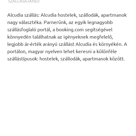
TERMALFURDOK.COM
SZÁLLÁSAJÁNLÓ
Alcudia szállás: Alcudia hostelek, szállodák, apartmanok
nagy választéka. Parnerünk, az egyik legnagyobb
szállásfoglaló portál, a booking.com segítségével
könnyedén találhatnak az igényeknek megfelelő,
legjobb ár-érték arányú szállást Alcudia és környékén. A
portálon, magyar nyelven lehet keresni a különféle
szállástípusok: hostelek, szállodák, apartmanok között.