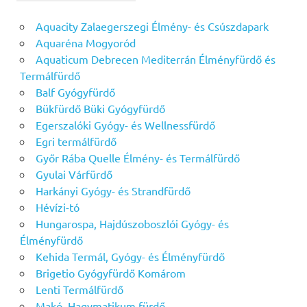
Aquacity Zalaegerszegi Élmény- és Csúszdapark
Aquaréna Mogyoród
Aquaticum Debrecen Mediterrán Élményfürdő és
Termálfürdő
Balf Gyógyfürdő
Bükfürdő Büki Gyógyfürdő
Egerszalóki Gyógy- és Wellnessfürdő
Egri termálfürdő
Győr Rába Quelle Élmény- és Termálfürdő
Gyulai Várfürdő
Harkányi Gyógy- és Strandfürdő
Hévízi-tó
Hungarospa, Hajdúszoboszlói Gyógy- és
Élményfürdő
Kehida Termál, Gyógy- és Élményfürdő
Brigetio Gyógyfürdő Komárom
Lenti Termálfürdő
Makó, Hagymatikum fürdő