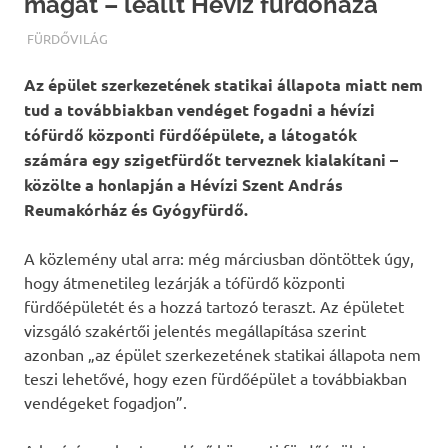
magát – leállt Hévíz fürdőháza
TERMALFURDOK.COM
FÜRDŐVILÁG
Az épület szerkezetének statikai állapota miatt nem
tud a továbbiakban vendéget fogadni a hévízi
tófürdő központi fürdőépülete, a látogatók
számára egy szigetfürdőt terveznek kialakítani –
közölte a honlapján a Hévízi Szent András
Reumakórház és Gyógyfürdő.
A közlemény utal arra: még márciusban döntöttek úgy,
hogy átmenetileg lezárják a tófürdő központi
fürdőépületét és a hozzá tartozó teraszt. Az épületet
vizsgáló szakértői jelentés megállapítása szerint
azonban „az épület szerkezetének statikai állapota nem
teszi lehetővé, hogy ezen fürdőépület a továbbiakban
vendégeket fogadjon”.