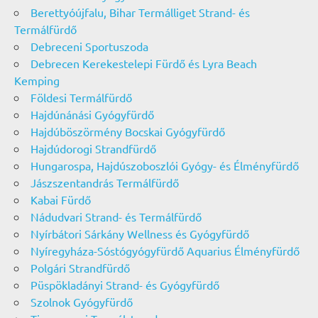
Berettyóújfalu, Bihar Termálliget Strand- és
Termálfürdő
Debreceni Sportuszoda
Debrecen Kerekestelepi Fürdő és Lyra Beach
Kemping
Földesi Termálfürdő
Hajdúnánási Gyógyfürdő
Hajdúböszörmény Bocskai Gyógyfürdő
Hajdúdorogi Strandfürdő
Hungarospa, Hajdúszoboszlói Gyógy- és Élményfürdő
Jászszentandrás Termálfürdő
Kabai Fürdő
Nádudvari Strand- és Termálfürdő
Nyírbátori Sárkány Wellness és Gyógyfürdő
Nyíregyháza-Sóstógyógyfürdő Aquarius Élményfürdő
Polgári Strandfürdő
Püspökladányi Strand- és Gyógyfürdő
Szolnok Gyógyfürdő