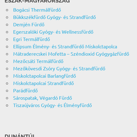
ÉSZAK-MAGYARORSZÁG
Bogácsi Thermálfürdő
Bükkszékfürdő Gyógy- és Strandfürdő
Demjén Fürdő
Egerszalóki Gyógy- és Wellnessfürdő
Egri Termálfürdő
Ellipsum Élmény- és Strandfürdő Miskolctapolca
Mátraderecskei Mofetta – Széndioxid Gyógygázfürdő
Mezőcsáti Termálfürdő
Mezőkövesdi Zsóry Gyógy- és Strandfürdő
Miskolctapolcai Barlangfürdő
Miskolctapolcai Strandfürdő
Parádfürdő
Sárospatak, Végardó Fürdő
Tiszaújváros Gyógy- és Élményfürdő
DUNÁNTÚL