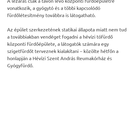
A lezárás csak a tavon lévő központi fürdőépületre
vonatkozik, a gyógytó és a többi kapcsolódó
fürdőlétesítmény továbbra is látogatható.
Az épület szerkezetének statikai állapota miatt nem tud
a továbbiakban vendéget fogadni a hévízi tófürdő
központi fürdőépülete, a látogatók számára egy
szigetfürdőt terveznek kialakítani – közölte hétfőn a
honlapján a Hévízi Szent András Reumakórház és
Gyógyfürdő.