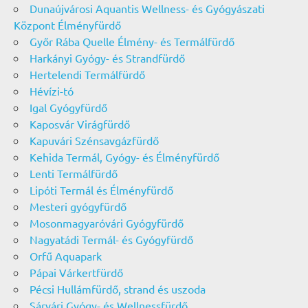
Dunaújvárosi Aquantis Wellness- és Gyógyászati
Központ Élményfürdő
Győr Rába Quelle Élmény- és Termálfürdő
Harkányi Gyógy- és Strandfürdő
Hertelendi Termálfürdő
Hévízi-tó
Igal Gyógyfürdő
Kaposvár Virágfürdő
Kapuvári Szénsavgázfürdő
Kehida Termál, Gyógy- és Élményfürdő
Lenti Termálfürdő
Lipóti Termál és Élményfürdő
Mesteri gyógyfürdő
Mosonmagyaróvári Gyógyfürdő
Nagyatádi Termál- és Gyógyfürdő
Orfű Aquapark
Pápai Várkertfürdő
Pécsi Hullámfürdő, strand és uszoda
Sárvári Gyógy- és Wellnessfürdő