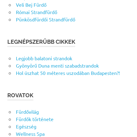
Veli Bej Fürdő
Római Strandfürdő
Pünkösdfürdői Strandfürdő
LEGNÉPSZERŰBB CIKKEK
Legjobb balatoni strandok
Gyönyörű Duna menti szabadstrandok
Hol úszhat 50 méteres uszodában Budapesten?!
ROVATOK
Fürdővilág
Fürdők története
Egészség
Wellness Spa