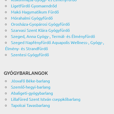
Ligetfürdő Gyomaendrőd
Makó Hagymatikum Fürdő
Mórahalmi Gyógyfürdő
Orosháza-Gyopárosi Gyógyfürdő
Szarvasi Szent Klára Gyógyfürdő
Szeged, Anna Gyógy-, Termál- és Élményfürdő
Szeged Napfényfürdő Aquapolis Wellness-, Gyógy-,
Élmény- és Strandfürdő
Szentesi Gyógyfürdő
GYÓGYBARLANGOK
Jósvafő Béke-barlang
Szemlő-hegyi-barlang
Abaligeti-gyógybarlang
Lillafüred Szent István cseppkőbarlang
Tapolcai Tavasbarlang