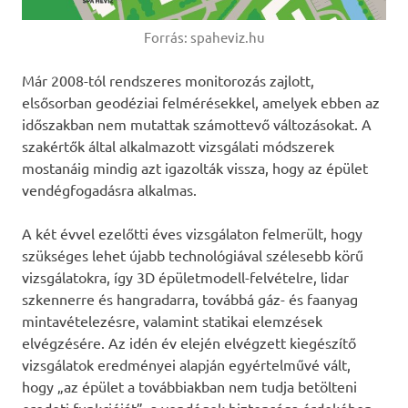
Forrás: spaheviz.hu
Már 2008-tól rendszeres monitorozás zajlott,
elsősorban geodéziai felmérésekkel, amelyek ebben az
időszakban nem mutattak számottevő változásokat. A
szakértők által alkalmazott vizsgálati módszerek
mostanáig mindig azt igazolták vissza, hogy az épület
vendégfogadásra alkalmas.
A két évvel ezelőtti éves vizsgálaton felmerült, hogy
szükséges lehet újabb technológiával szélesebb körű
vizsgálatokra, így 3D épületmodell-felvételre, lidar
szkennerre és hangradarra, továbbá gáz- és faanyag
mintavételezésre, valamint statikai elemzések
elvégzésére. Az idén év elején elvégzett kiegészítő
vizsgálatok eredményei alapján egyértelművé vált,
hogy „az épület a továbbiakban nem tudja betölteni
eredeti funkcióját”, a vendégek biztonsága érdekében