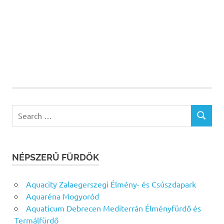
Search
SEARCH
for:
NÉPSZERŰ FÜRDŐK
Aquacity Zalaegerszegi Élmény- és Csúszdapark
Aquaréna Mogyoród
Aquaticum Debrecen Mediterrán Élményfürdő és
Termálfürdő