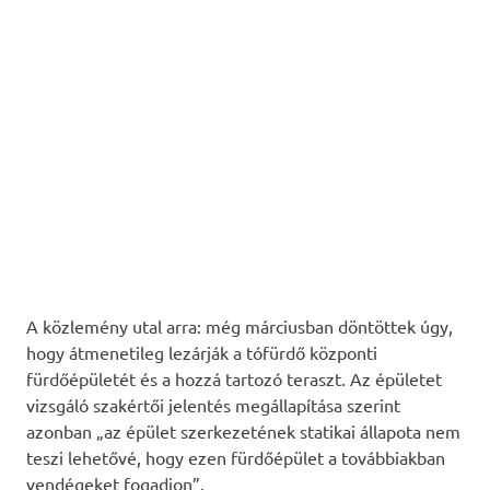
A közlemény utal arra: még márciusban döntöttek úgy,
hogy átmenetileg lezárják a tófürdő központi
fürdőépületét és a hozzá tartozó teraszt. Az épületet
vizsgáló szakértői jelentés megállapítása szerint
azonban „az épület szerkezetének statikai állapota nem
teszi lehetővé, hogy ezen fürdőépület a továbbiakban
vendégeket fogadjon”.