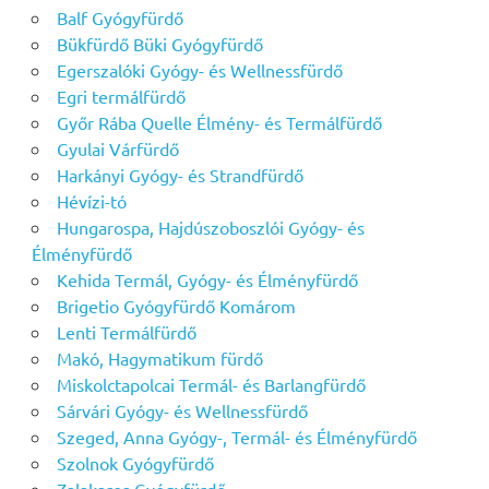
Balf Gyógyfürdő
Bükfürdő Büki Gyógyfürdő
Egerszalóki Gyógy- és Wellnessfürdő
Egri termálfürdő
Győr Rába Quelle Élmény- és Termálfürdő
Gyulai Várfürdő
Harkányi Gyógy- és Strandfürdő
Hévízi-tó
Hungarospa, Hajdúszoboszlói Gyógy- és
Élményfürdő
Kehida Termál, Gyógy- és Élményfürdő
Brigetio Gyógyfürdő Komárom
Lenti Termálfürdő
Makó, Hagymatikum fürdő
Miskolctapolcai Termál- és Barlangfürdő
Sárvári Gyógy- és Wellnessfürdő
Szeged, Anna Gyógy-, Termál- és Élményfürdő
Szolnok Gyógyfürdő
Zalakaros Gyógyfürdő