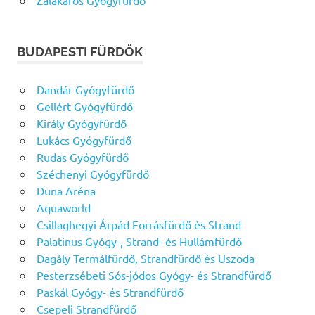
BUDAPESTI FÜRDŐK
Dandár Gyógyfürdő
Gellért Gyógyfürdő
Király Gyógyfürdő
Lukács Gyógyfürdő
Rudas Gyógyfürdő
Széchenyi Gyógyfürdő
Duna Aréna
Aquaworld
Csillaghegyi Árpád Forrásfürdő és Strand
Palatinus Gyógy-, Strand- és Hullámfürdő
Dagály Termálfürdő, Strandfürdő és Uszoda
Pesterzsébeti Sós-jódos Gyógy- és Strandfürdő
Paskál Gyógy- és Strandfürdő
Csepeli Strandfürdő