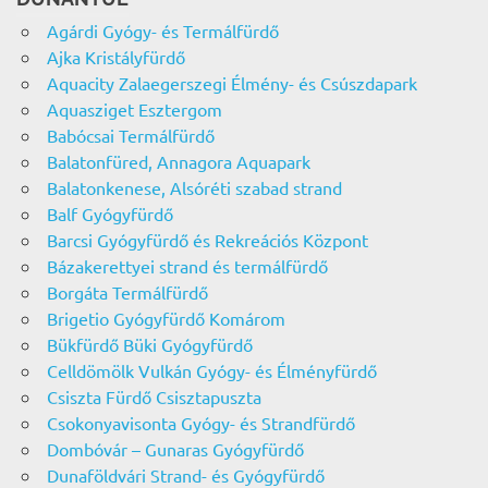
Agárdi Gyógy- és Termálfürdő
Ajka Kristályfürdő
Aquacity Zalaegerszegi Élmény- és Csúszdapark
Aquasziget Esztergom
Babócsai Termálfürdő
Balatonfüred, Annagora Aquapark
Balatonkenese, Alsóréti szabad strand
Balf Gyógyfürdő
Barcsi Gyógyfürdő és Rekreációs Központ
Bázakerettyei strand és termálfürdő
Borgáta Termálfürdő
Brigetio Gyógyfürdő Komárom
Bükfürdő Büki Gyógyfürdő
Celldömölk Vulkán Gyógy- és Élményfürdő
Csiszta Fürdő Csisztapuszta
Csokonyavisonta Gyógy- és Strandfürdő
Dombóvár – Gunaras Gyógyfürdő
Dunaföldvári Strand- és Gyógyfürdő