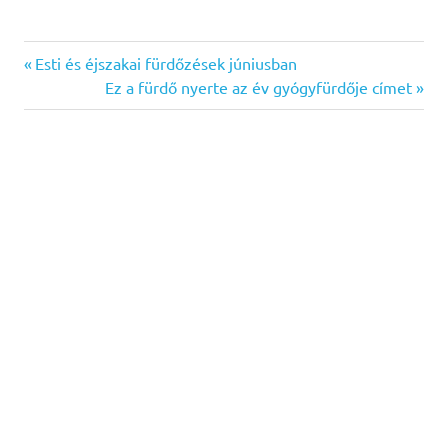
Previous
Bejegyzés
Esti és éjszakai fürdőzések júniusban
Post:
Next
Ez a fürdő nyerte az év gyógyfürdője címet
navigáció
Post: