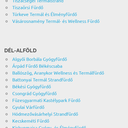
Tiszacsegei Termálstrand
Tiszaörsi Fürdő
Túrkeve Termál és Élményfürdő
Vásárosnamény Termál- és Wellness Fürdő
DÉL-ALFÖLD
Algyői Borbála Gyógyfürdő
Árpád Fürdő Békéscsaba
Ballószög, Aranykor Wellness és Termálfürdő
Battonyai Termál Strandfürdő
Békési Gyógyfürdő
Csongrád Gyógyfürdő
Füzesgyarmati Kastélypark Fürdő
Gyulai Várfürdő
Hódmezővásárhelyi Strandfürdő
Kecskeméti Fürdő
Kiskunmajsa Gyógy- és Élményfürdő