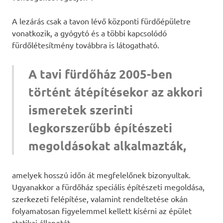
A lezárás csak a tavon lévő központi fürdőépületre
vonatkozik, a gyógytó és a többi kapcsolódó
fürdőlétesítmény továbbra is látogatható.
A tavi fürdőház 2005-ben
történt átépítésekor az akkori
ismeretek szerinti
legkorszerűbb építészeti
megoldásokat alkalmazták,
amelyek hosszú időn át megfelelőnek bizonyultak.
Ugyanakkor a fürdőház speciális építészeti megoldása,
szerkezeti felépítése, valamint rendeltetése okán
folyamatosan figyelemmel kellett kísérni az épület
statikai állapotát.