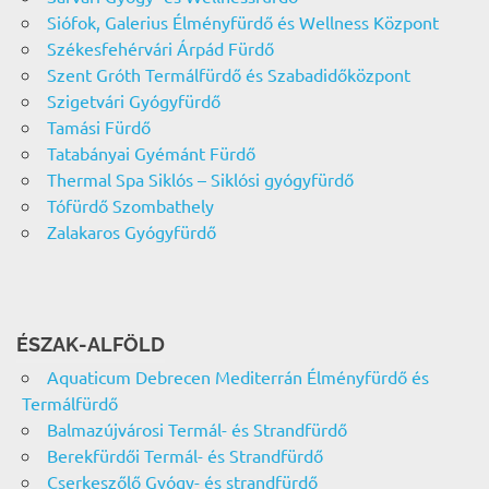
Siófok, Galerius Élményfürdő és Wellness Központ
Székesfehérvári Árpád Fürdő
Szent Gróth Termálfürdő és Szabadidőközpont
Szigetvári Gyógyfürdő
Tamási Fürdő
Tatabányai Gyémánt Fürdő
Thermal Spa Siklós – Siklósi gyógyfürdő
Tófürdő Szombathely
Zalakaros Gyógyfürdő
ÉSZAK-ALFÖLD
Aquaticum Debrecen Mediterrán Élményfürdő és
Termálfürdő
Balmazújvárosi Termál- és Strandfürdő
Berekfürdői Termál- és Strandfürdő
Cserkeszőlő Gyógy- és strandfürdő