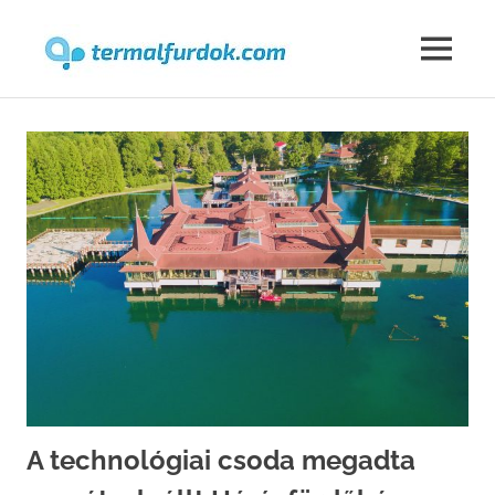
Termalfur
MENU
Skip
to
content
A technológiai csoda megadta