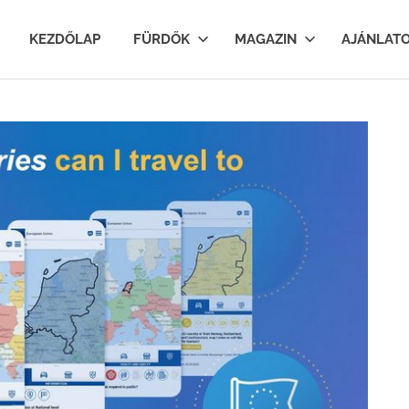
lfurdok.com
KEZDŐLAP
FÜRDŐK
MAGAZIN
AJÁNLAT