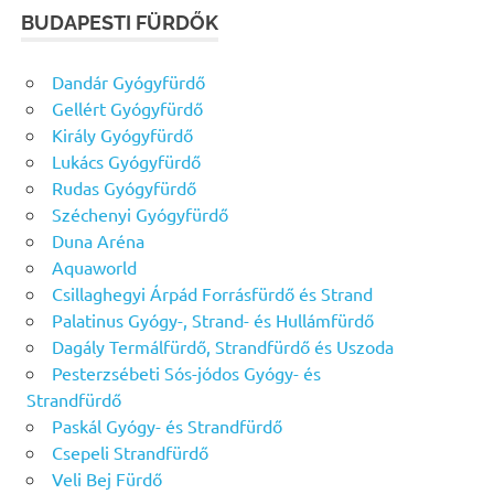
BUDAPESTI FÜRDŐK
Dandár Gyógyfürdő
Gellért Gyógyfürdő
Király Gyógyfürdő
Lukács Gyógyfürdő
Rudas Gyógyfürdő
Széchenyi Gyógyfürdő
Duna Aréna
Aquaworld
Csillaghegyi Árpád Forrásfürdő és Strand
Palatinus Gyógy-, Strand- és Hullámfürdő
Dagály Termálfürdő, Strandfürdő és Uszoda
Pesterzsébeti Sós-jódos Gyógy- és
Strandfürdő
Paskál Gyógy- és Strandfürdő
Csepeli Strandfürdő
Veli Bej Fürdő