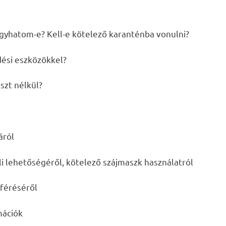
agyhatom-e? Kell-e kötelező karanténba vonulni?
dési eszközökkel?
szt nélkül?
áról
li lehetőségéről, kötelező szájmaszk használatról
áféréséről
mációk