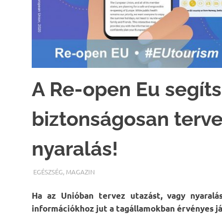
A Re-open Eu segít
biztonságosan terve
nyaralás!
TERMALFURDOK.COM
EGÉSZSÉG
,
MAGAZIN
Ha az Unióban tervez utazást, vagy nyaralás
információkhoz jut a tagállamokban érvényes já