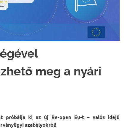
ségével
zhető meg a nyári
t próbálja ki az új Re-open Eu-t – valós idejű
rványügyi szabályokról!