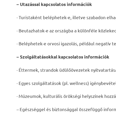
– Utazással kapcsolatos információk
· Turistaként beléphetek-e, illetve szabadon elh
· Beutazhatok-e az országba a különféle közleke
· Beléphetek-e orvosi igazolás, például negatív te
– Szolgáltatásokkal kapcsolatos információk
· Éttermek, strandok üdülőövezetek nyitvatartás
· Egyes szolgáltatások (pl. wellness) igénybevéte
· Múzeumok, kulturális örökségi helyszínek hozz
– Egészséggel és biztonsággal összefüggő infor