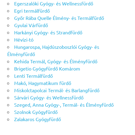
Egerszalóki Gyógy- és Wellnessfürdő
Egri termálfürdő
Győr Rába Quelle Élmény- és Termálfürdő
Gyulai Várfürdő
Harkányi Gyógy- és Strandfürdő
Hévízi-tó
Hungarospa, Hajdúszoboszlói Gyógy- és
Élményfürdő
Kehida Termál, Gyógy- és Élményfürdő
Brigetio Gyógyfürdő Komárom
Lenti Termálfürdő
Makó, Hagymatikum fürdő
Miskolctapolcai Termál- és Barlangfürdő
Sárvári Gyógy- és Wellnessfürdő
Szeged, Anna Gyógy-, Termál- és Élményfürdő
Szolnok Gyógyfürdő
Zalakaros Gyógyfürdő