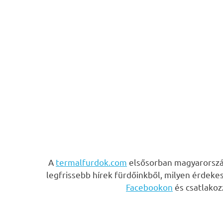
A
termalfurdok.com
elsősorban magyarország
legfrissebb hírek fürdőinkből, milyen érdeke
Facebookon
és csatlako