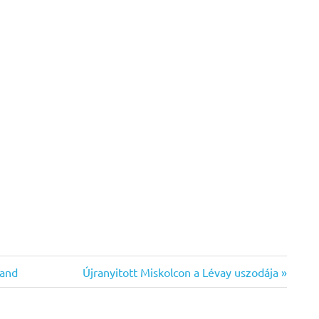
Next
rand
Újranyitott Miskolcon a Lévay uszodája
Post: