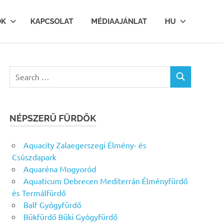
OK
KAPCSOLAT
MÉDIAAJÁNLAT
HU
Search
SEARCH
for:
NÉPSZERŰ FÜRDŐK
Aquacity Zalaegerszegi Élmény- és
Csúszdapark
Aquaréna Mogyoród
Aquaticum Debrecen Mediterrán Élményfürdő
és Termálfürdő
Balf Gyógyfürdő
Bükfürdő Büki Gyógyfürdő