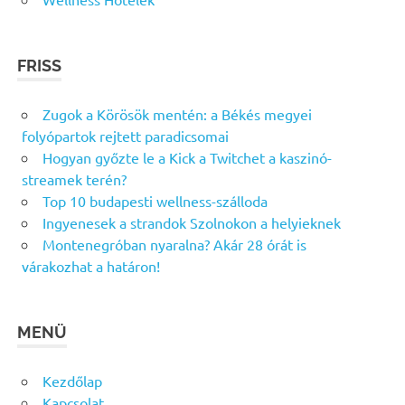
FRISS
Zugok a Körösök mentén: a Békés megyei
folyópartok rejtett paradicsomai
Hogyan győzte le a Kick a Twitchet a kaszinó-
streamek terén?
Top 10 budapesti wellness-szálloda
Ingyenesek a strandok Szolnokon a helyieknek
Montenegróban nyaralna? Akár 28 órát is
várakozhat a határon!
MENÜ
Kezdőlap
Kapcsolat