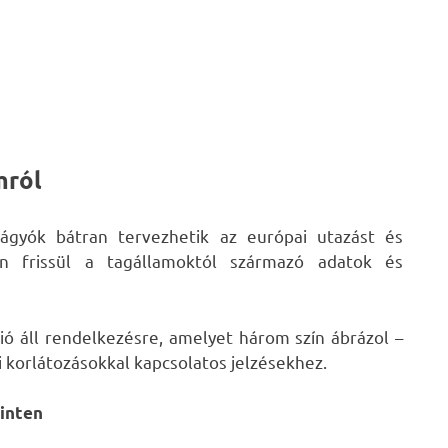
mról
vágyók bátran tervezhetik az európai utazást és
en frissül a tagállamoktól származó adatok és
ió áll rendelkezésre, amelyet három szín ábrázol –
 korlátozásokkal kapcsolatos jelzésekhez.
zinten