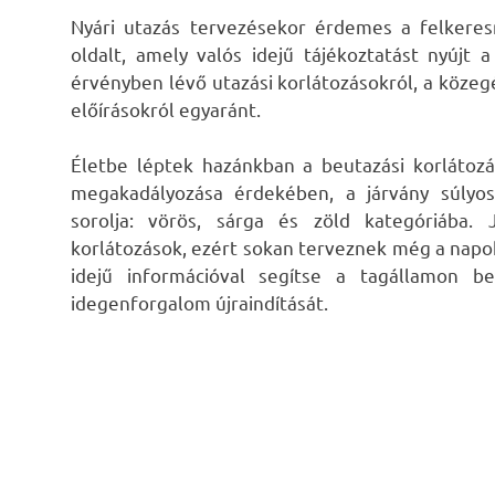
Nyári utazás tervezésekor érdemes a felkeresn
oldalt, amely valós idejű tájékoztatást nyújt a
érvényben lévő utazási korlátozásokról, a köze
előírásokról egyaránt.
Életbe léptek hazánkban a beutazási korlátozá
megakadályozása érdekében, a járvány súlyo
sorolja: vörös, sárga és zöld kategóriába.
korlátozások, ezért sokan terveznek még a napokb
idejű információval segítse a tagállamon be
idegenforgalom újraindítását.