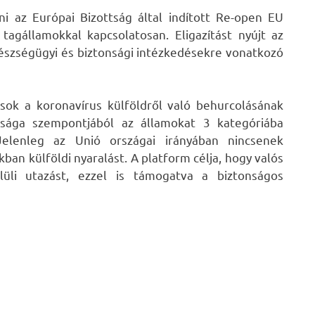
i az Európai Bizottság által indított Re-open EU
 tagállamokkal kapcsolatosan. Eligazítást nyújt az
gészségügyi és biztonsági intézkedésekre vonatkozó
sok a koronavírus külföldről való behurcolásának
ssága szempontjából az államokat 3 kategóriába
 Jelenleg az Unió országai irányában nincsenek
an külföldi nyaralást. A platform célja, hogy valós
lüli utazást, ezzel is támogatva a biztonságos