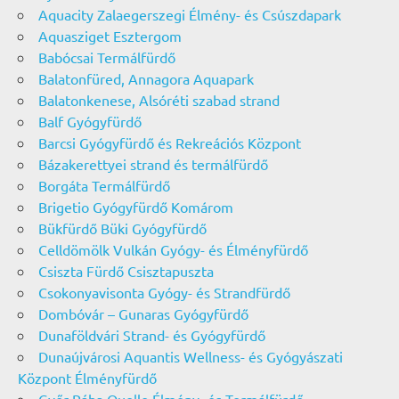
Aquacity Zalaegerszegi Élmény- és Csúszdapark
Aquasziget Esztergom
Babócsai Termálfürdő
Balatonfüred, Annagora Aquapark
Balatonkenese, Alsóréti szabad strand
Balf Gyógyfürdő
Barcsi Gyógyfürdő és Rekreációs Központ
Bázakerettyei strand és termálfürdő
Borgáta Termálfürdő
Brigetio Gyógyfürdő Komárom
Bükfürdő Büki Gyógyfürdő
Celldömölk Vulkán Gyógy- és Élményfürdő
Csiszta Fürdő Csisztapuszta
Csokonyavisonta Gyógy- és Strandfürdő
Dombóvár – Gunaras Gyógyfürdő
Dunaföldvári Strand- és Gyógyfürdő
Dunaújvárosi Aquantis Wellness- és Gyógyászati
Központ Élményfürdő