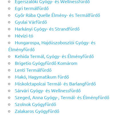
Egerszalóki Gyógy- és Wellnessfürdő
Egri termálfürdő
Győr Rába Quelle Élmény- és Termálfürdő
Gyulai Várfürdő
Harkányi Gyógy- és Strandfürdő
Hévízi-tó
Hungarospa, Hajdúszoboszlói Gyógy- és
Élményfürdő
Kehida Termál, Gyógy- és Élményfürdő
Brigetio Gyógyfürdő Komárom
Lenti Termálfürdő
Makó, Hagymatikum fürdő
Miskolctapolcai Termál- és Barlangfürdő
Sárvári Gyógy- és Wellnessfürdő
Szeged, Anna Gyógy-, Termál- és Élményfürdő
Szolnok Gyógyfürdő
Zalakaros Gyógyfürdő