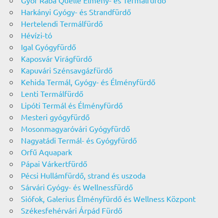
Győr Rába Quelle Élmény- és Termálfürdő
Harkányi Gyógy- és Strandfürdő
Hertelendi Termálfürdő
Hévízi-tó
Igal Gyógyfürdő
Kaposvár Virágfürdő
Kapuvári Szénsavgázfürdő
Kehida Termál, Gyógy- és Élményfürdő
Lenti Termálfürdő
Lipóti Termál és Élményfürdő
Mesteri gyógyfürdő
Mosonmagyaróvári Gyógyfürdő
Nagyatádi Termál- és Gyógyfürdő
Orfű Aquapark
Pápai Várkertfürdő
Pécsi Hullámfürdő, strand és uszoda
Sárvári Gyógy- és Wellnessfürdő
Siófok, Galerius Élményfürdő és Wellness Központ
Székesfehérvári Árpád Fürdő