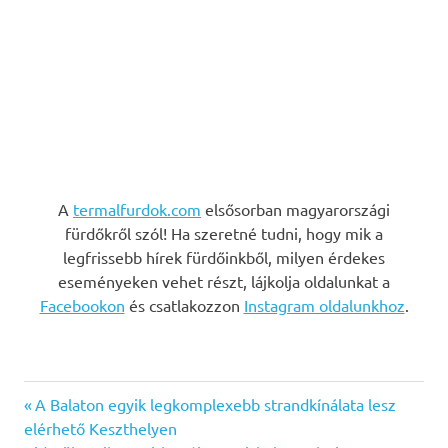
A
termalfurdok.com
elsősorban magyarországi
fürdőkről szól! Ha szeretné tudni, hogy mik a
legfrissebb hírek fürdőinkből, milyen érdekes
eseményeken vehet részt, lájkolja oldalunkat a
Facebookon
és csatlakozzon
Instagram oldalunkhoz
.
Previous
Bejegyzés
A Balaton egyik legkomplexebb strandkínálata lesz
Post:
elérhető Keszthelyen