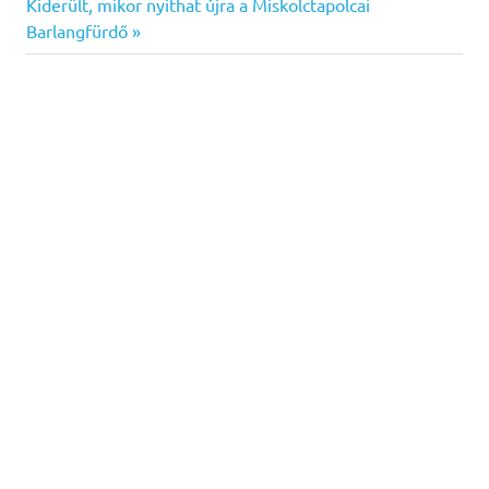
navigáció
Next
Kiderült, mikor nyithat újra a Miskolctapolcai
Post:
Barlangfürdő