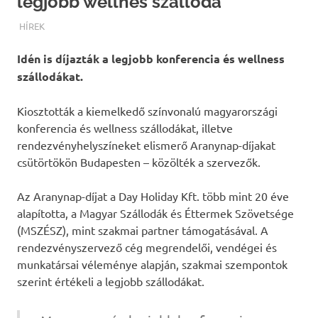
legjobb wellnes szálloda
TERMALFURDOK.COM
HÍREK
Idén is díjazták a legjobb konferencia és wellness
szállodákat.
Kiosztották a kiemelkedő színvonalú magyarországi
konferencia és wellness szállodákat, illetve
rendezvényhelyszíneket elismerő Aranynap-díjakat
csütörtökön Budapesten – közölték a szervezők.
Az Aranynap-díjat a Day Holiday Kft. több mint 20 éve
alapította, a Magyar Szállodák és Éttermek Szövetsége
(MSZÉSZ), mint szakmai partner támogatásával. A
rendezvényszervező cég megrendelői, vendégei és
munkatársai véleménye alapján, szakmai szempontok
szerint értékeli a legjobb szállodákat.