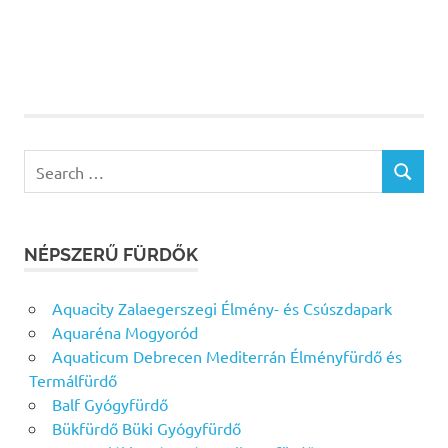
Search
SEARCH
for:
NÉPSZERŰ FÜRDŐK
Aquacity Zalaegerszegi Élmény- és Csúszdapark
Aquaréna Mogyoród
Aquaticum Debrecen Mediterrán Élményfürdő és
Termálfürdő
Balf Gyógyfürdő
Bükfürdő Büki Gyógyfürdő