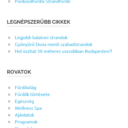
Pünkösdfürdői Strandfürdő
LEGNÉPSZERŰBB CIKKEK
Legjobb balatoni strandok
Gyönyörű Duna menti szabadstrandok
Hol úszhat 50 méteres uszodában Budapesten?!
ROVATOK
Fürdővilág
Fürdők története
Egészség
Wellness Spa
Ajánlatok
Programok