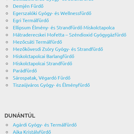
Demjén Fürdő
Egerszalóki Gyógy- és Wellnessfürdő
Egri Termálfürdő
Ellipsum Élmény- és Strandfürdő Miskolctapolca
Mátraderecskei Mofetta – Széndioxid Gyógygázfürdő
Mezőcsáti Termálfürdő
Mezőkövesdi Zsóry Gyógy- és Strandfürdő
Miskolctapolcai Barlangfürdő
Miskolctapolcai Strandfürdő
Parádfürdő
Sárospatak, Végardó Fürdő
Tiszaújváros Gyógy- és Élményfürdő
DUNÁNTÚL
Agárdi Gyógy- és Termálfürdő
Ajka Kristályfürdő