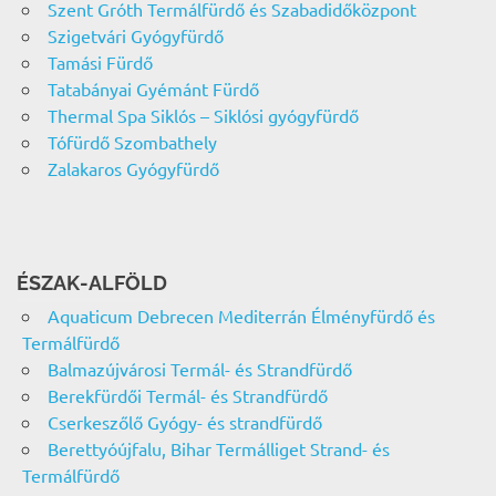
Szent Gróth Termálfürdő és Szabadidőközpont
Szigetvári Gyógyfürdő
Tamási Fürdő
Tatabányai Gyémánt Fürdő
Thermal Spa Siklós – Siklósi gyógyfürdő
Tófürdő Szombathely
Zalakaros Gyógyfürdő
ÉSZAK-ALFÖLD
Aquaticum Debrecen Mediterrán Élményfürdő és
Termálfürdő
Balmazújvárosi Termál- és Strandfürdő
Berekfürdői Termál- és Strandfürdő
Cserkeszőlő Gyógy- és strandfürdő
Berettyóújfalu, Bihar Termálliget Strand- és
Termálfürdő