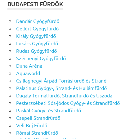
BUDAPESTI FÜRDŐK
Dandár Gyógyfürdő
Gellért Gyógyfürdő
Király Gyógyfürdő
Lukács Gyógyfürdő
Rudas Gyógyfürdő
Széchenyi Gyógyfürdő
Duna Aréna
Aquaworld
Csillaghegyi Árpád Forrásfürdő és Strand
Palatinus Gyógy-, Strand- és Hullámfürdő
Dagály Termálfürdő, Strandfürdő és Uszoda
Pesterzsébeti Sós-jódos Gyógy- és Strandfürdő
Paskál Gyógy- és Strandfürdő
Csepeli Strandfürdő
Veli Bej Fürdő
Római Strandfürdő