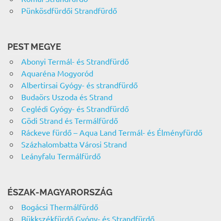
Pünkösdfürdői Strandfürdő
PEST MEGYE
Abonyi Termál- és Strandfürdő
Aquaréna Mogyoród
Albertirsai Gyógy- és strandfürdő
Budaörs Uszoda és Strand
Ceglédi Gyógy- és Strandfürdő
Gödi Strand és Termálfürdő
Ráckeve fürdő – Aqua Land Termál- és Élményfürdő
Százhalombatta Városi Strand
Leányfalu Termálfürdő
ÉSZAK-MAGYARORSZÁG
Bogácsi Thermálfürdő
Bükkszékfürdő Gyógy- és Strandfürdő