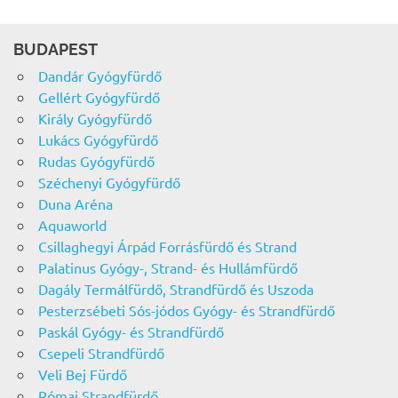
BUDAPEST
Dandár Gyógyfürdő
Gellért Gyógyfürdő
Király Gyógyfürdő
Lukács Gyógyfürdő
Rudas Gyógyfürdő
Széchenyi Gyógyfürdő
Duna Aréna
Aquaworld
Csillaghegyi Árpád Forrásfürdő és Strand
Palatinus Gyógy-, Strand- és Hullámfürdő
Dagály Termálfürdő, Strandfürdő és Uszoda
Pesterzsébeti Sós-jódos Gyógy- és Strandfürdő
Paskál Gyógy- és Strandfürdő
Csepeli Strandfürdő
Veli Bej Fürdő
Római Strandfürdő