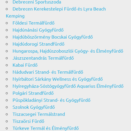
Debreceni Sportuszoda
Debrecen Kerekestelepi Fürdő és Lyra Beach
Kemping
Földesi Termálfürdő
Hajdúnánási Gyógyfürdő
Hajdúböszörmény Bocskai Gyógyfürdő
Hajdúdorogi Strandfürdő
Hungarospa, Hajdúszoboszlói Gyógy- és Élményfürdő
Jászszentandrás Termálfürdő
Kabai Fürdő
Nádudvari Strand- és Termálfürdő
Nyírbátori Sárkány Wellness és Gyógyfürdő
Nyíregyháza-Sóstógyógyfürdő Aquarius Élményfürdő
Polgári Strandfürdő
Püspökladányi Strand- és Gyógyfürdő
Szolnok Gyógyfürdő
Tiszacsegei Termálstrand
Tiszaörsi Fürdő
Túrkeve Termál és Élményfürdő