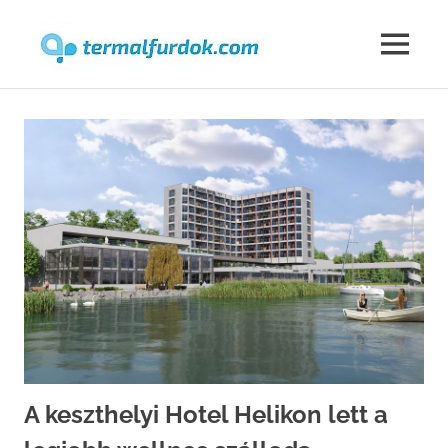
Termalfur
MENU
Skip
to
content
A keszthelyi Hotel Helikon lett a