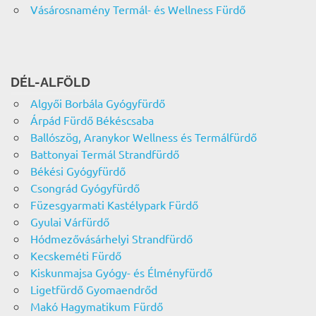
Vásárosnamény Termál- és Wellness Fürdő
DÉL-ALFÖLD
Algyői Borbála Gyógyfürdő
Árpád Fürdő Békéscsaba
Ballószög, Aranykor Wellness és Termálfürdő
Battonyai Termál Strandfürdő
Békési Gyógyfürdő
Csongrád Gyógyfürdő
Füzesgyarmati Kastélypark Fürdő
Gyulai Várfürdő
Hódmezővásárhelyi Strandfürdő
Kecskeméti Fürdő
Kiskunmajsa Gyógy- és Élményfürdő
Ligetfürdő Gyomaendrőd
Makó Hagymatikum Fürdő