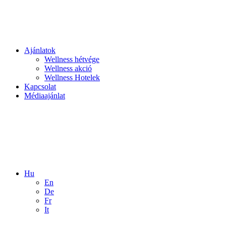
Ajánlatok
Wellness hétvége
Wellness akció
Wellness Hotelek
Kapcsolat
Médiaajánlat
Hu
En
De
Fr
It