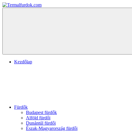
Skip
to
Termalfurdok.com
content
Menu
Kezdőlap
Fürdők
Budapest fürdők
Alföld fürdői
Dunántúl fürdői
Észak-Magyarország fürdői