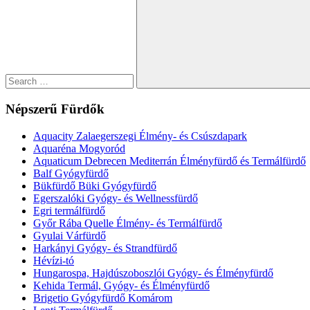
Search
Népszerű Fürdők
Aquacity Zalaegerszegi Élmény- és Csúszdapark
Aquaréna Mogyoród
Aquaticum Debrecen Mediterrán Élményfürdő és Termálfürdő
Balf Gyógyfürdő
Bükfürdő Büki Gyógyfürdő
Egerszalóki Gyógy- és Wellnessfürdő
Egri termálfürdő
Győr Rába Quelle Élmény- és Termálfürdő
Gyulai Várfürdő
Harkányi Gyógy- és Strandfürdő
Hévízi-tó
Hungarospa, Hajdúszoboszlói Gyógy- és Élményfürdő
Kehida Termál, Gyógy- és Élményfürdő
Brigetio Gyógyfürdő Komárom