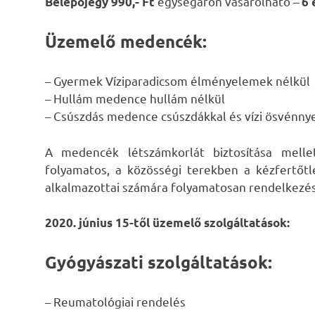
egységáron vásárolható –
Belépőjegy 990,- Ft
6 
Üzemelő medencék:
– Gyermek Víziparadicsom élményelemek nélkül
– Hullám medence hullám nélkül
– Csúszdás medence csúszdákkal és vízi ösvénny
A medencék létszámkorlát biztosítása melle
folyamatos, a közösségi terekben a kézfertőtl
alkalmazottai számára folyamatosan rendelkezés
2020. június 15-től üzemelő szolgáltatások:
Gyógyászati szolgáltatások:
– Reumatológiai rendelés