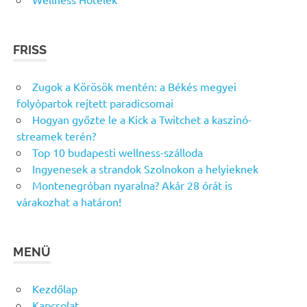
FRISS
Zugok a Körösök mentén: a Békés megyei
folyópartok rejtett paradicsomai
Hogyan győzte le a Kick a Twitchet a kaszinó-
streamek terén?
Top 10 budapesti wellness-szálloda
Ingyenesek a strandok Szolnokon a helyieknek
Montenegróban nyaralna? Akár 28 órát is
várakozhat a határon!
MENÜ
Kezdőlap
Kapcsolat