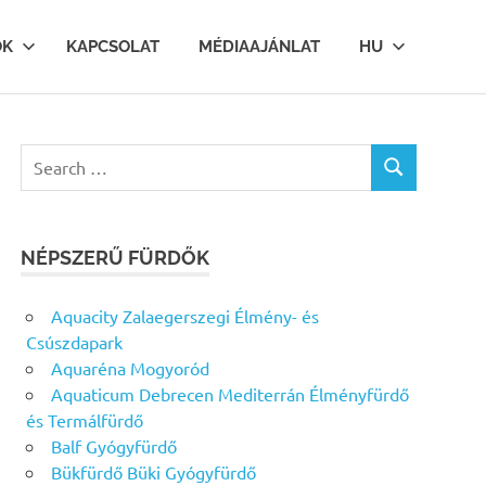
OK
KAPCSOLAT
MÉDIAAJÁNLAT
HU
Search
SEARCH
for:
NÉPSZERŰ FÜRDŐK
Aquacity Zalaegerszegi Élmény- és
Csúszdapark
Aquaréna Mogyoród
Aquaticum Debrecen Mediterrán Élményfürdő
és Termálfürdő
Balf Gyógyfürdő
Bükfürdő Büki Gyógyfürdő