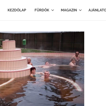
lfurdok.com
KEZDŐLAP
FÜRDŐK
MAGAZIN
AJÁNLAT