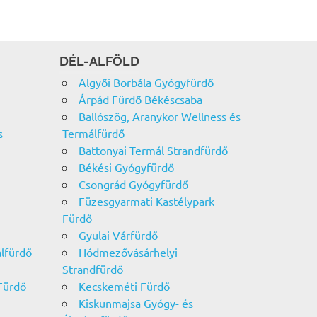
DÉL-ALFÖLD
Algyői Borbála Gyógyfürdő
Árpád Fürdő Békéscsaba
Ballószög, Aranykor Wellness és
s
Termálfürdő
Battonyai Termál Strandfürdő
Békési Gyógyfürdő
Csongrád Gyógyfürdő
Füzesgyarmati Kastélypark
Fürdő
Gyulai Várfürdő
álfürdő
Hódmezővásárhelyi
Strandfürdő
Fürdő
Kecskeméti Fürdő
Kiskunmajsa Gyógy- és