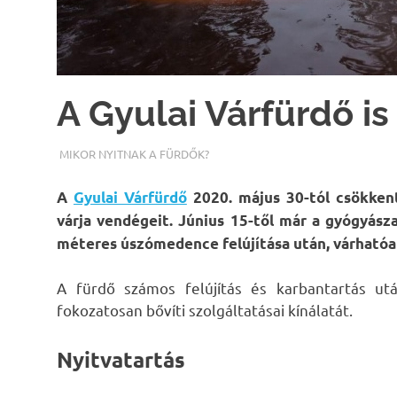
A Gyulai Várfürdő is
TERMALFURDOK.COM
MIKOR NYITNAK A FÜRDŐK?
A
Gyulai Várfürdő
2020. május 30-tól csökken
várja vendégeit. Június 15-től már a gyógyásza
méteres úszómedence felújítása után, várhatóa
A fürdő számos felújítás és karbantartás ut
fokozatosan bővíti szolgáltatásai kínálatát.
Nyitvatartás