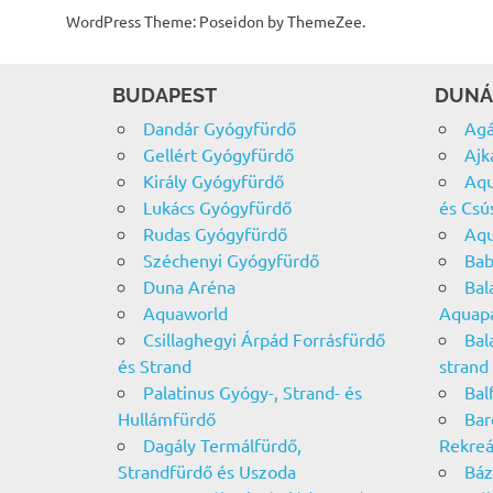
WordPress Theme: Poseidon by ThemeZee.
BUDAPEST
DUNÁ
Dandár Gyógyfürdő
Agá
Gellért Gyógyfürdő
Ajk
Király Gyógyfürdő
Aqu
Lukács Gyógyfürdő
és Csú
Rudas Gyógyfürdő
Aqu
Széchenyi Gyógyfürdő
Bab
Duna Aréna
Bal
Aquaworld
Aquap
Csillaghegyi Árpád Forrásfürdő
Bal
és Strand
strand
Palatinus Gyógy-, Strand- és
Bal
Hullámfürdő
Bar
Dagály Termálfürdő,
Rekreá
Strandfürdő és Uszoda
Báz