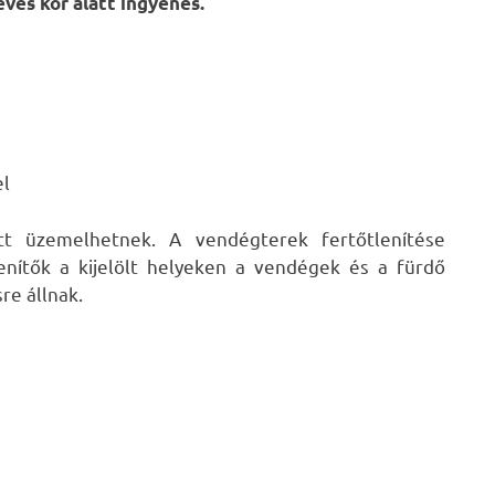
éves kor alatt ingyenes.
el
tt üzemelhetnek. A vendégterek fertőtlenítése
enítők a kijelölt helyeken a vendégek és a fürdő
re állnak.