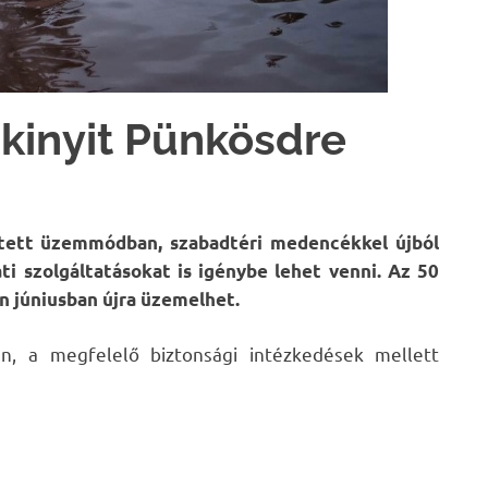
 kinyit Pünkösdre
tett üzemmódban, szabadtéri medencékkel újból
ti szolgáltatásokat is igénybe lehet venni. Az 50
n júniusban újra üzemelhet.
án, a megfelelő biztonsági intézkedések mellett