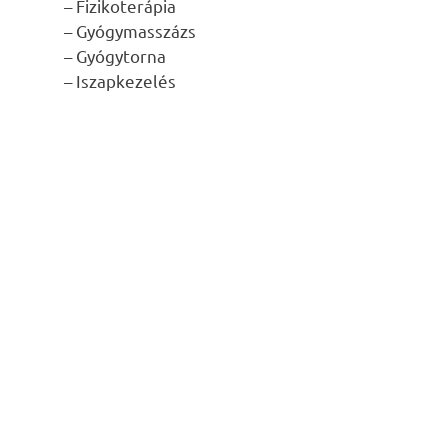
– Fizikoterápia
– Gyógymasszázs
– Gyógytorna
– Iszapkezelés