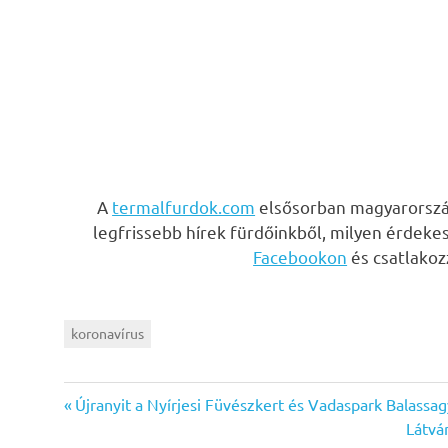
A
termalfurdok.com
elsősorban magyarország
legfrissebb hírek fürdőinkből, milyen érdeke
Facebookon
és csatlako
koronavírus
Previous
Bejegyzés
Újranyit a Nyírjesi Füvészkert és Vadaspark Balass
Post:
Next
Látvá