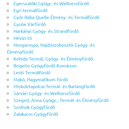
Egerszalóki Gyógy- és Wellnessfürdő
Egri termálfürdő
Győr Rába Quelle Élmény- és Termálfürdő
Gyulai Várfürdő
Harkányi Gyógy- és Strandfürdő
Hévízi-tó
Hungarospa, Hajdúszoboszlói Gyógy- és
Élményfürdő
Kehida Termál, Gyógy- és Élményfürdő
Brigetio Gyógyfürdő Komárom
Lenti Termálfürdő
Makó, Hagymatikum fürdő
Miskolctapolcai Termál- és Barlangfürdő
Sárvári Gyógy- és Wellnessfürdő
Szeged, Anna Gyógy-, Termál- és Élményfürdő
Szolnok Gyógyfürdő
Zalakaros Gyógyfürdő