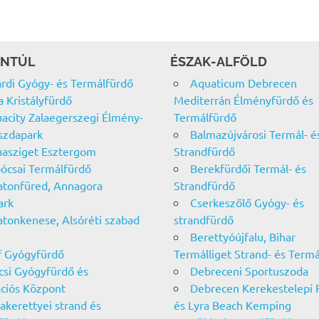
NTÚL
ÉSZAK-ALFÖLD
rdi Gyógy- és Termálfürdő
Aquaticum Debrecen
a Kristályfürdő
Mediterrán Élményfürdő és
acity Zalaegerszegi Élmény-
Termálfürdő
szdapark
Balmazújvárosi Termál- é
asziget Esztergom
Strandfürdő
ócsai Termálfürdő
Berekfürdői Termál- és
atonfüred, Annagora
Strandfürdő
ark
Cserkeszőlő Gyógy- és
atonkenese, Alsóréti szabad
strandfürdő
Berettyóújfalu, Bihar
f Gyógyfürdő
Termálliget Strand- és Term
csi Gyógyfürdő és
Debreceni Sportuszoda
ciós Központ
Debrecen Kerekestelepi 
akerettyei strand és
és Lyra Beach Kemping