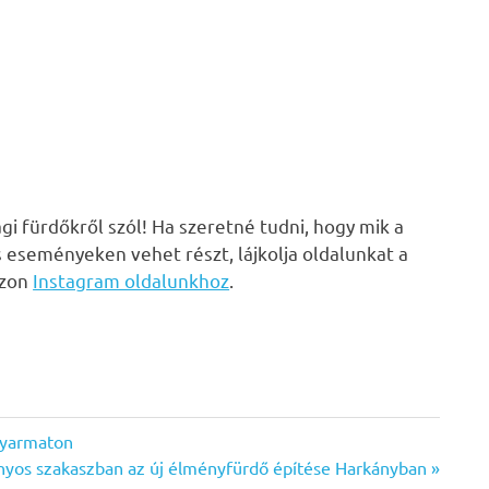
i fürdőkről szól! Ha szeretné tudni, hogy mik a
s eseményeken vehet részt, lájkolja oldalunkat a
zzon
Instagram oldalunkhoz
.
agyarmaton
nyos szakaszban az új élményfürdő építése Harkányban