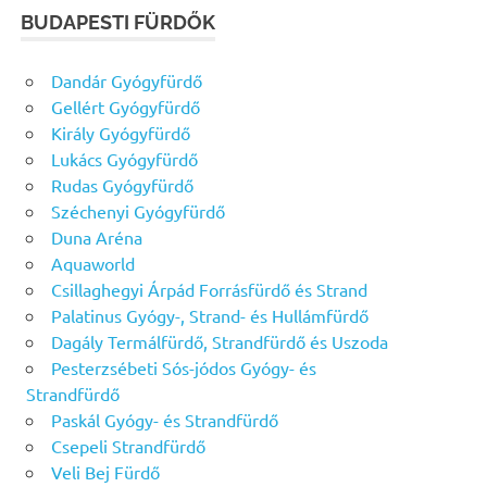
BUDAPESTI FÜRDŐK
Dandár Gyógyfürdő
Gellért Gyógyfürdő
Király Gyógyfürdő
Lukács Gyógyfürdő
Rudas Gyógyfürdő
Széchenyi Gyógyfürdő
Duna Aréna
Aquaworld
Csillaghegyi Árpád Forrásfürdő és Strand
Palatinus Gyógy-, Strand- és Hullámfürdő
Dagály Termálfürdő, Strandfürdő és Uszoda
Pesterzsébeti Sós-jódos Gyógy- és
Strandfürdő
Paskál Gyógy- és Strandfürdő
Csepeli Strandfürdő
Veli Bej Fürdő