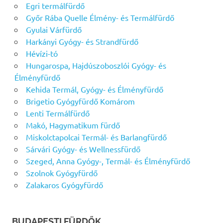
Egri termálfürdő
Győr Rába Quelle Élmény- és Termálfürdő
Gyulai Várfürdő
Harkányi Gyógy- és Strandfürdő
Hévízi-tó
Hungarospa, Hajdúszoboszlói Gyógy- és
Élményfürdő
Kehida Termál, Gyógy- és Élményfürdő
Brigetio Gyógyfürdő Komárom
Lenti Termálfürdő
Makó, Hagymatikum fürdő
Miskolctapolcai Termál- és Barlangfürdő
Sárvári Gyógy- és Wellnessfürdő
Szeged, Anna Gyógy-, Termál- és Élményfürdő
Szolnok Gyógyfürdő
Zalakaros Gyógyfürdő
BUDAPESTI FÜRDŐK