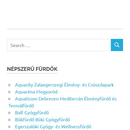
Search
SEARCH
for:
NÉPSZERŰ FÜRDŐK
Aquacity Zalaegerszegi Élmény- és Csúszdapark
Aquaréna Mogyoród
Aquaticum Debrecen Mediterrán Élményfürdő és
Termálfürdő
Balf Gyógyfürdő
Bükfürdő Büki Gyógyfürdő
Egerszalóki Gyógy- és Wellnessfürdő