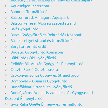
Aquasziget Esztergom
Babócsai Termálfürdő
Balatonfüred, Annagora Aquapark
Balatonkenese, Alsóréti szabad strand
Balf Gyógyfürdő
Barcsi Gyógyfürdő és Rekreációs Központ
Bázakerettyei strand és termálfürdő
Borgáta Termálfürdő
Brigetio Gyógyfürdő Komárom
Bükfürdő Büki Gyógyfürdő
Celldömölk Vulkán Gyógy- és Élményfürdő
Csiszta Fürdő Csisztapuszta
Csokonyavisonta Gyógy- és Strandfürdő
Dombóvár – Gunaras Gyógyfürdő
Dunaföldvári Strand- és Gyógyfürdő
Dunaújvárosi Aquantis Wellness- és Gyógyászati
Központ Élményfürdő
Győr Rába Quelle Élmény- és Termálfürdő