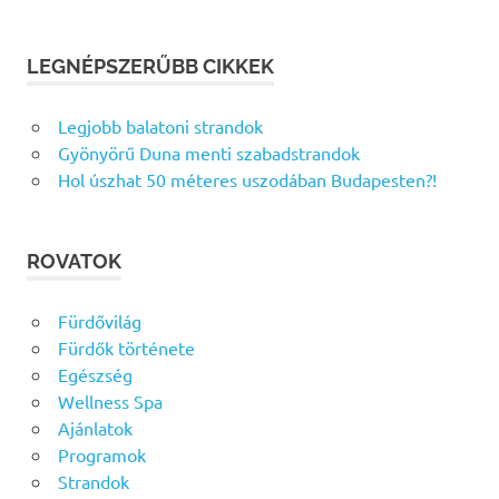
LEGNÉPSZERŰBB CIKKEK
Legjobb balatoni strandok
Gyönyörű Duna menti szabadstrandok
Hol úszhat 50 méteres uszodában Budapesten?!
ROVATOK
Fürdővilág
Fürdők története
Egészség
Wellness Spa
Ajánlatok
Programok
Strandok