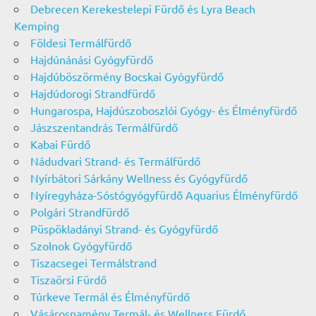
Debrecen Kerekestelepi Fürdő és Lyra Beach
Kemping
Földesi Termálfürdő
Hajdúnánási Gyógyfürdő
Hajdúböszörmény Bocskai Gyógyfürdő
Hajdúdorogi Strandfürdő
Hungarospa, Hajdúszoboszlói Gyógy- és Élményfürdő
Jászszentandrás Termálfürdő
Kabai Fürdő
Nádudvari Strand- és Termálfürdő
Nyírbátori Sárkány Wellness és Gyógyfürdő
Nyíregyháza-Sóstógyógyfürdő Aquarius Élményfürdő
Polgári Strandfürdő
Püspökladányi Strand- és Gyógyfürdő
Szolnok Gyógyfürdő
Tiszacsegei Termálstrand
Tiszaörsi Fürdő
Túrkeve Termál és Élményfürdő
Vásárosnamény Termál- és Wellness Fürdő