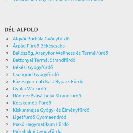
DÉL-ALFÖLD
Algyői Borbála Gyógyfürdő
Árpád Fürdő Békéscsaba
Ballószög, Aranykor Wellness és Termálfürdő
Battonyai Termál Strandfürdő
Békési Gyógyfürdő
Csongrád Gyógyfürdő
Füzesgyarmati Kastélypark Fürdő
Gyulai Várfürdő
Hódmezővásárhelyi Strandfürdő
Kecskeméti Fürdő
Kiskunmajsa Gyógy- és Élményfürdő
Ligetfürdő Gyomaendrőd
Makó Hagymatikum Fürdő
Mórahalmi Gyógyfürdő