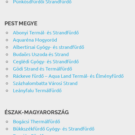
Pünkösdfürdői Strandfürdő
PEST MEGYE
Abonyi Termál- és Strandfürdő
Aquaréna Mogyoród
Albertirsai Gyógy- és strandfürdő
Budaörs Uszoda és Strand
Ceglédi Gyógy- és Strandfürdő
Gödi Strand és Termálfürdő
Ráckeve fürdő – Aqua Land Termál- és Élményfürdő
Százhalombatta Városi Strand
Leányfalu Termálfürdő
ÉSZAK-MAGYARORSZÁG
Bogácsi Thermálfürdő
Bükkszékfürdő Gyógy- és Strandfürdő