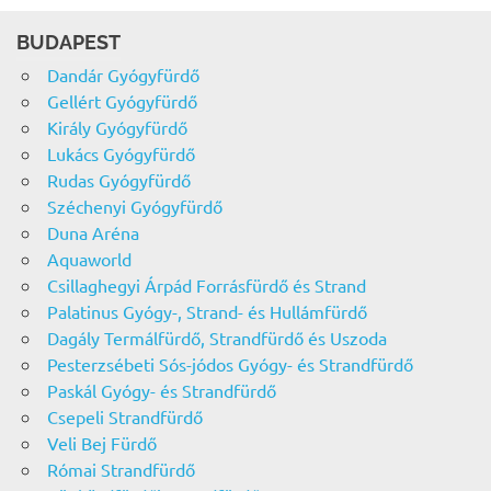
BUDAPEST
Dandár Gyógyfürdő
Gellért Gyógyfürdő
Király Gyógyfürdő
Lukács Gyógyfürdő
Rudas Gyógyfürdő
Széchenyi Gyógyfürdő
Duna Aréna
Aquaworld
Csillaghegyi Árpád Forrásfürdő és Strand
Palatinus Gyógy-, Strand- és Hullámfürdő
Dagály Termálfürdő, Strandfürdő és Uszoda
Pesterzsébeti Sós-jódos Gyógy- és Strandfürdő
Paskál Gyógy- és Strandfürdő
Csepeli Strandfürdő
Veli Bej Fürdő
Római Strandfürdő