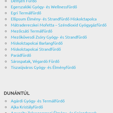
Demjén Fürdő
Egerszalóki Gyógy- és Wellnessfürdő
Egri Termálfürdő
Ellipsum Élmény- és Strandfürdő Miskolctapolca
Mátraderecskei Mofetta – Széndioxid Gyógygázfürdő
Mezőcsáti Termálfürdő
Mezőkövesdi Zsóry Gyógy- és Strandfürdő
Miskolctapolcai Barlangfürdő
Miskolctapolcai Strandfürdő
Parádfürdő
Sárospatak, Végardó Fürdő
Tiszaújváros Gyógy- és Élményfürdő
DUNÁNTÚL
Agárdi Gyógy- és Termálfürdő
Ajka Kristályfürdő
Aquacity Zalaegerszegi Élmény- és Csúszdapark