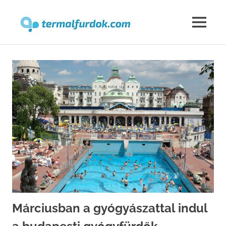
Termalfur
MENU
Skip
to
content
Márciusban a gyógyászattal indul