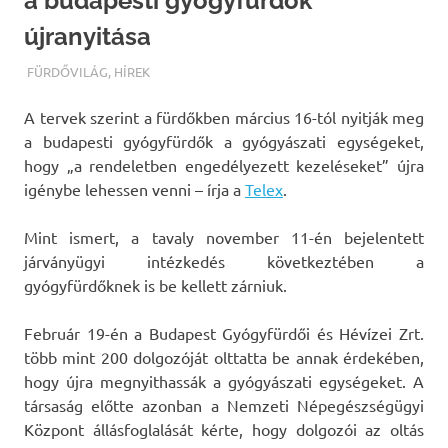
a budapesti gyógyfürdők
újranyitása
TERMALFURDOK.COM
FÜRDŐVILÁG
,
HÍREK
A tervek szerint a fürdőkben március 16-tól nyitják meg
a budapesti gyógyfürdők a gyógyászati egységeket,
hogy „a rendeletben engedélyezett kezeléseket” újra
igénybe lehessen venni – írja a
Telex
.
Mint ismert, a tavaly november 11-én bejelentett
járványügyi intézkedés következtében a
gyógyfürdőknek is be kellett zárniuk.
Február 19-én a Budapest Gyógyfürdői és Hévízei Zrt.
több mint 200 dolgozóját olttatta be annak érdekében,
hogy újra megnyithassák a gyógyászati egységeket. A
társaság előtte azonban a Nemzeti Népegészségügyi
Központ állásfoglalását kérte, hogy dolgozói az oltás