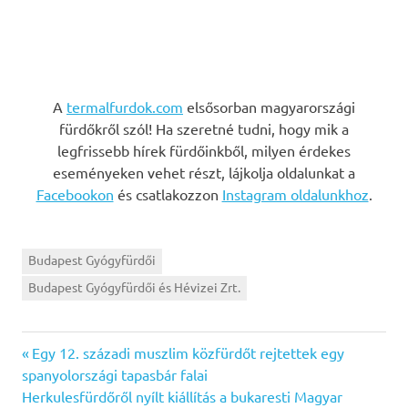
A
termalfurdok.com
elsősorban magyarországi
fürdőkről szól! Ha szeretné tudni, hogy mik a
legfrissebb hírek fürdőinkből, milyen érdekes
eseményeken vehet részt, lájkolja oldalunkat a
Facebookon
és csatlakozzon
Instagram oldalunkhoz
.
Budapest Gyógyfürdői
Budapest Gyógyfürdői és Hévizei Zrt.
Previous
Bejegyzés
Egy 12. századi muszlim közfürdőt rejtettek egy
Post:
spanyolországi tapasbár falai
navigáció
Next
Herkulesfürdőről nyílt kiállítás a bukaresti Magyar