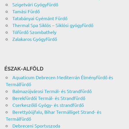
Szigetvári Gyógyfürdő
Tamási Fürdő
Tatabányai Gyémánt Fürdő
Thermal Spa Siklós – Siklósi gyógyfürdő
Tófürdő Szombathely
Zalakaros Gyógyfürdő
ÉSZAK-ALFÖLD
Aquaticum Debrecen Mediterrán Élményfürdő és
Termálfürdő
Balmazújvárosi Termál- és Strandfürdő
Berekfürdői Termál- és Strandfürdő
Cserkeszőlő Gyógy- és strandfürdő
Berettyóújfalu, Bihar Termálliget Strand- és
Termálfürdő
Debreceni Sportuszoda