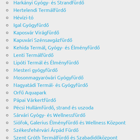
Harkányi Gyógy- és Strandfürdő
Hertelendi Termálfürdő
Hévízi-tó
Igal Gyógyfürdő
Kaposvár Virágfürdő
Kapuvári Szénsavgázfürdő
Kehida Termál, Gyógy- és Élményfürdő
Lenti Termálfürdő
Lipóti Termál és Élményfürdő
Mesteri gyógyfürdő
Mosonmagyaróvári Gyógyfürdő
Nagyatádi Termál- és Gyógyfürdő
Orfű Aquapark
Pápai Várkertfürdő
Pécsi Hullámfürdő, strand és uszoda
Sárvári Gyógy- és Wellnessfürdő
Siófok, Galerius Élményfürdő és Wellness Központ
Székesfehérvári Árpád Fürdő
Szent Gróth Termálfürdő és Szabadidőközpont