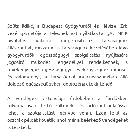
Szűts Ildikó, a Budapest Gyógyfürdői és Hévízei Zrt.
vezérigazgatója a Telexnek azt nyilatkozta: „Az NNK
hivatalos válasza megerősítette Társaságunk
álláspontját, miszerint a Társaságunk kezelésében lévő
gyógyfürdők egészségügyi szolgáltatás nyújtására
jogosító működési engedéllyel rendelkeznek, s
tevékenységük egészségügyi tevékenységnek minősül
és valamennyi, a Társasággal munkaviszonyban álló
dolgozó egészségügyben dolgozónak tekintendő”.
A vendégek biztonsága érdekében a fürdőkben
folyamatosan fertőtlenítenek, és időpontfoglalással
lehet a szolgáltatást igénybe venni. Ezen felül az
osztrák példát követik, ahol már a beérkező vendégeket
is tesztelik.