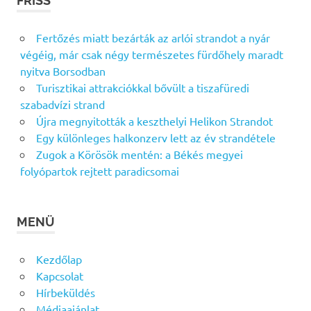
FRISS
Fertőzés miatt bezárták az arlói strandot a nyár
végéig, már csak négy természetes fürdőhely maradt
nyitva Borsodban
Turisztikai attrakciókkal bővült a tiszafüredi
szabadvízi strand
Újra megnyitották a keszthelyi Helikon Strandot
Egy különleges halkonzerv lett az év strandétele
Zugok a Körösök mentén: a Békés megyei
folyópartok rejtett paradicsomai
MENÜ
Kezdőlap
Kapcsolat
Hírbeküldés
Médiaajánlat