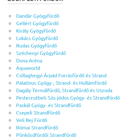
Dandár Gyógyfürdő
Gellért Gyógyfürdő
Király Gyógyfürdő
Lukács Gyógyfürdő
Rudas Gyógyfürdő
Széchenyi Gyógyfürdő
Duna Aréna
Aquaworld
Csillaghegyi Árpád Forrásfürdő és Strand
Palatinus Gyógy-, Strand- és Hullámfürdő
Dagály Termálfürdő, Strandfürdő és Uszoda
Pesterzsébeti Sós-jódos Gyógy- és Strandfürdő
Paskál Gyógy- és Strandfürdő
Csepeli Strandfürdő
Veli Bej Fürdő
Római Strandfürdő
Pünkösdfürdői Strandfürdő