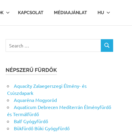
OK
KAPCSOLAT
MÉDIAAJÁNLAT
HU
Search
SEARCH
for:
NÉPSZERŰ FÜRDŐK
Aquacity Zalaegerszegi Élmény- és
Csúszdapark
Aquaréna Mogyoród
Aquaticum Debrecen Mediterrán Élményfürdő
és Termálfürdő
Balf Gyógyfürdő
Bükfürdő Büki Gyógyfürdő