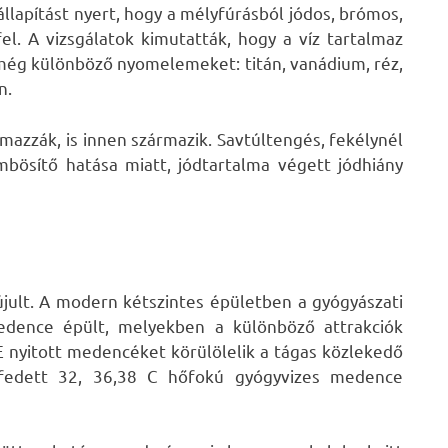
állapítást nyert, hogy a mélyfúrásból jódos, brómos,
el. A vizsgálatok kimutatták, hogy a víz tartalmaz
még különböző nyomelemeket: titán, vanádium, réz,
n.
mazzák, is innen származik. Savtúltengés, fekélynél
mbösítő hatása miatt, jódtartalma végett jódhiány
jult. A modern kétszintes épületben a gyógyászati
medence épült, melyekben a különböző attrakciók
E nyitott medencéket körülölelik a tágas közlekedő
 fedett 32, 36,38 C hőfokú gyógyvizes medence