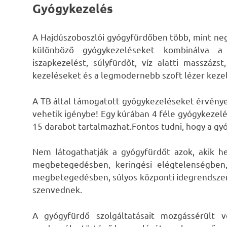
Gyógykezelés
A Hajdúszoboszlói gyógyfürdőben több, mint neg
különböző gyógykezeléseket kombinálva a 
iszapkezelést, súlyfürdőt, víz alatti masszázst
kezeléseket és a legmodernebb szoft lézer kezel
A TB által támogatott gyógykezeléseket érvénye
vehetik igénybe! Egy kúrában 4 féle gyógykezel
15 darabot tartalmazhat.Fontos tudni, hogy a gy
Nem látogathatják a gyógyfürdőt azok, akik he
megbetegedésben, keringési elégtelenségben
megbetegedésben, súlyos központi idegrendsz
szenvednek.
A gyógyfürdő szolgáltatásait mozgássérült 