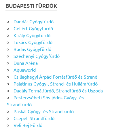
BUDAPESTI FÜRDŐK
Dandár Gyógyfürdő
Gellért Gyógyfürdő
Király Gyógyfürdő
Lukács Gyógyfürdő
Rudas Gyógyfürdő
Széchenyi Gyógyfürdő
Duna Aréna
Aquaworld
Csillaghegyi Árpád Forrásfürdő és Strand
Palatinus Gyógy-, Strand- és Hullámfürdő
Dagály Termálfürdő, Strandfürdő és Uszoda
Pesterzsébeti Sós-jódos Gyógy- és
Strandfürdő
Paskál Gyógy- és Strandfürdő
Csepeli Strandfürdő
Veli Bej Fürdő