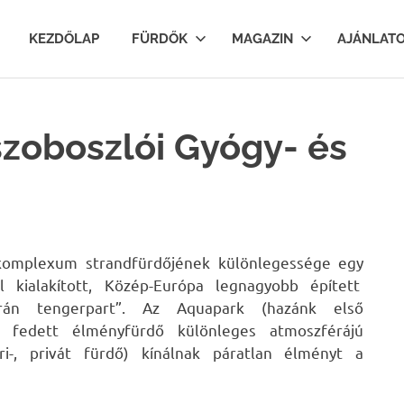
lfurdok.com
KEZDŐLAP
FÜRDŐK
MAGAZIN
AJÁNLAT
zoboszlói Gyógy- és
őkomplexum strandfürdőjének különlegessége egy
al kialakított, Közép-Európa legnagyobb épített
rán tengerpart”. Az Aquapark (hazánk első
e fedett élményfürdő különleges atmoszférájú
ri-, privát fürdő) kínálnak páratlan élményt a