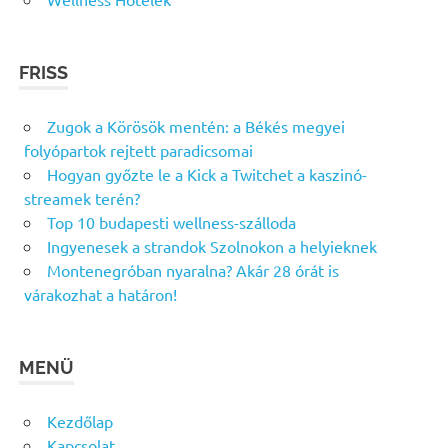
FRISS
Zugok a Körösök mentén: a Békés megyei
folyópartok rejtett paradicsomai
Hogyan győzte le a Kick a Twitchet a kaszinó-
streamek terén?
Top 10 budapesti wellness-szálloda
Ingyenesek a strandok Szolnokon a helyieknek
Montenegróban nyaralna? Akár 28 órát is
várakozhat a határon!
MENÜ
Kezdőlap
Kapcsolat