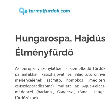
Terma
Skip
to
content
Hungarospa, Hajdús
Élményfürdő
Az európai viszonylatban is kiemelkedő fürd
pálmafákkal, kalózhajóval és világítótoronny
medencéjének számító, homokos „mediter
csúszdaparadicsoma) mellett az Aqua-Palac
medencéi (barlang-, Gangesz-, római-, tenge
fürdőzőknek.