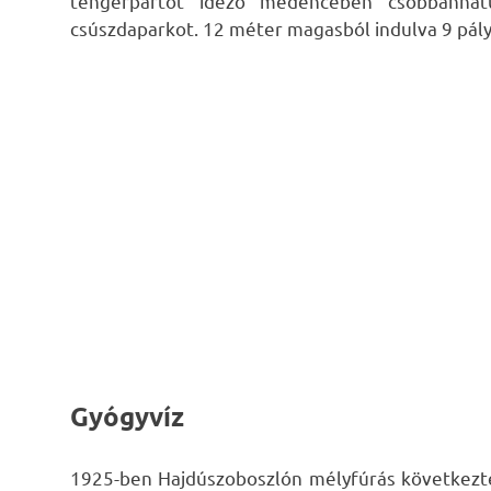
tengerpartot idéző medencében csobbanhatun
csúszdaparkot. 12 méter magasból indulva 9 pály
Gyógyvíz
1925-ben Hajdúszoboszlón mélyfúrás következt