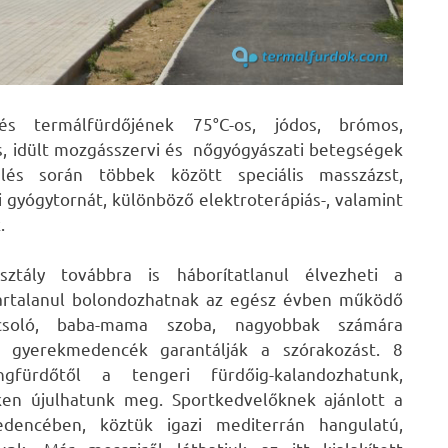
 termálfürdőjének 75°C-os, jódos, brómos,
s, idült mozgásszervi és nőgyógyászati betegségek
lés során többek között speciális masszázst,
ti gyógytornát, különböző elektroterápiás-, valamint
.
ály továbbra is háborítatlanul élvezheti a
avartalanul bolondozhatnak az egész évben működő
csoló, baba-mama szoba, nagyobbak számára
lt gyerekmedencék garantálják a szórakozást. 8
gfürdőtől a tengeri fürdőig-kalandozhatunk,
en újulhatunk meg. Sportkedvelőknek ajánlott a
encében, köztük igazi mediterrán hangulatú,