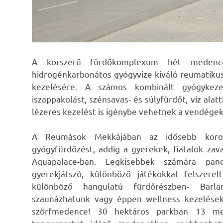
A korszerű fürdőkomplexum hét medencés
hidrogénkarbonátos gyógyvize kiváló reumatiku
kezelésére. A számos kombinált gyógykeze
iszappakolást, szénsavas- és súlyfürdőt, víz alat
lézeres kezelést is igénybe vehetnek a vendégek
A Reumások Mekkájában az idősebb koroszt
gyógyfürdőzést, addig a gyerekek, fiatalok z
Aquapalace-ban. Legkisebbek számára pan
gyerekjátszó, különböző játékokkal felszere
különböző hangulatú fürdőrészben- Barlan
szaunázhatunk vagy éppen wellness kezelések
szörfmedence! 30 hektáros parkban 13 med