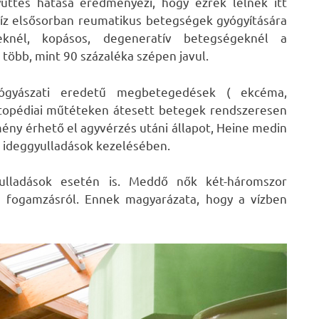
üttes hatása eredményezi, hogy ezrek lelnek itt
víz elsősorban reumatikus betegségek gyógyítására
eknél, kopásos, degeneratív betegségeknél a
k több, mint 90 százaléka szépen javul.
gyógyászati eredetű megbetegedések ( ekcéma,
Ortopédiai műtéteken átesett betegek rendszeresen
mény érhető el agyvérzés utáni állapot, Heine medin
és ideggyulladások kezelésében.
yulladások esetén is. Meddő nők két-háromszor
 fogamzásról. Ennek magyarázata, hogy a vízben