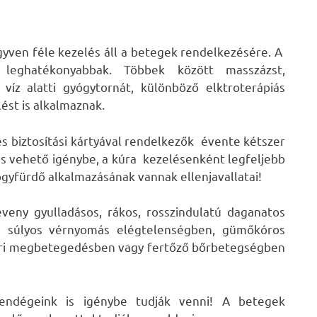
yven féle kezelés áll a betegek rendelkezésére. A
leghatékonyabbak. Többek között masszázst,
, víz alatti gyógytornát, különböző elktroterápiás
ést is alkalmaznak.
s biztosítási kártyával rendelkezők évente kétszer
és vehető igénybe, a kúra kezelésenként legfeljebb
ógyfürdő alkalmazásának vannak ellenjavallatai!
veny gyulladásos, rákos, rosszindulatú daganatos
, súlyos vérnyomás elégtelenségben, gümőkóros
eri megbetegedésben vagy fertőző bőrbetegségben
vendégeink is igénybe tudják venni! A betegek