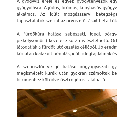
A gyógyvíz ereje és egyéb gyógytényezők egy
gyógyulásra. A jódos, brómos, konyhasós gyógy
alkalmas. Az idült mozgásszervi betegség
tapasztalatok szerint az orvos előírásait betartó
A fürdőkúra hatása sebészeti, idegi, bőr
pikkelysömör ) kezelése során is észlelhető. 
látogatják a fürdőt utókezelés céljából. Jó ered
kór után kialakult bénulás, idült idegfájdalmak 
A szoboszlói víz jó hatású nőgyógyászati g
megismételt kúrák után gyakran számoltak be
bitumenhez kötődve ösztrogén is található.