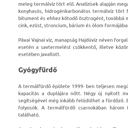
meleg termálvíz tört elő. Analízisek alapján meg
konyhasós, hidrogénkarbonátos termálvíz tört f
bitument és ehhez kötodő ösztrogént, továbbá 
cink, ezüst, stroncium, bárium és ólom formájába
Pávai Vajnai víz, manapság Hajdúvíz néven forgal
esetén a savtermelést csökkentő, illetve közö
esetében javallott.
Gyógyfürdő
A termálfürdő épülete 1999- ben teljesen megú
kapacitás a duplájára nőtt. Négy új nyitott 
segítségével még inkább felüdülhet a fürdőző. 
folyosók. A termálfürdő csarnokában három
található.