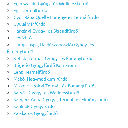
Egerszalóki Gyógy- és Wellnessfürdő
Egri termálfürdő
Győr Rába Quelle Élmény- és Termálfürdő
Gyulai Várfürdő
Harkányi Gyógy- és Strandfürdő
Hévízi-tó
Hungarospa, Hajdúszoboszlói Gyógy- és
Élményfürdő
Kehida Termál, Gyógy- és Élményfürdő
Brigetio Gyógyfürdő Komárom
Lenti Termálfürdő
Makó, Hagymatikum fürdő
Miskolctapolcai Termál- és Barlangfürdő
Sárvári Gyógy- és Wellnessfürdő
Szeged, Anna Gyógy-, Termál- és Élményfürdő
Szolnok Gyógyfürdő
Zalakaros Gyógyfürdő