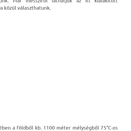
k. Már messziről láthatjuk az itt kialakított
a közül választhatunk.
ében a földből kb. 1100 méter mélységből 75°C-os